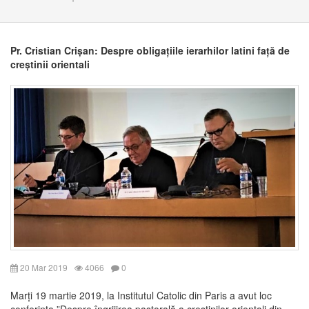
Pr. Cristian Crișan: Despre obligațiile ierarhilor latini față de
creștinii orientali
20 Mar 2019
4066
0
Marți 19 martie 2019, la Institutul Catolic din Paris a avut loc
conferința ”Despre îngrijirea pastorală a creștinilor orientali din