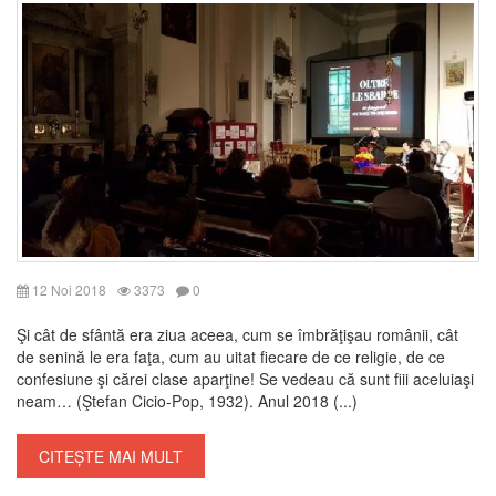
12 Noi 2018
3373
0
Şi cât de sfântă era ziua aceea, cum se îmbrăţişau românii, cât
de senină le era faţa, cum au uitat fiecare de ce religie, de ce
confesiune şi cărei clase aparţine! Se vedeau că sunt fiii aceluiaşi
neam… (Ştefan Cicio-Pop, 1932). Anul 2018 (...)
CITEȘTE MAI MULT