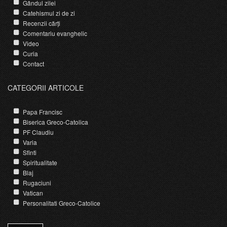
Gândul zilei
Catehismul zi de zi
Recenzii cărți
Comentariu evanghelic
Video
Curia
Contact
CATEGORII ARTICOLE
Papa Francisc
Biserica Greco-Catolica
PF Claudiu
Varia
Sfinti
Spiritualitate
Blaj
Rugaciuni
Vatican
Personalitati Greco-Catolice