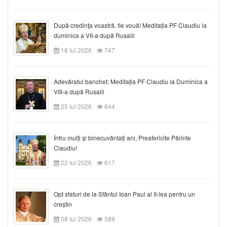
După credinţa voastră, fie vouă! Meditația PF Claudiu la
duminica a VII-a după Rusalii
18 Iul 2026
747
Adevăratul banchet: Meditația PF Claudiu la Duminica a
VIII-a după Rusalii
25 Iul 2026
644
Întru mulți și binecuvântați ani, Preafericite Părinte
Claudiu!
22 Iul 2026
617
Opt sfaturi de la Sfântul Ioan Paul al II-lea pentru un
creștin
08 Iul 2026
589