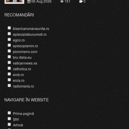
06 Aug 2026
151
0
RECOMANDĂRI
bisericaromanaunita.ro
episcopiabucuresti.ro
egco.ro
episcopiamm.ro
pioromeno.com
bru-italia.eu
vaticannews.va
catholica.ro
arcb.ro
ercis.ro
radiomaria.ro
NAVIGARE ÎN WEBSITE
Prima pagină
Știri
Arhivă