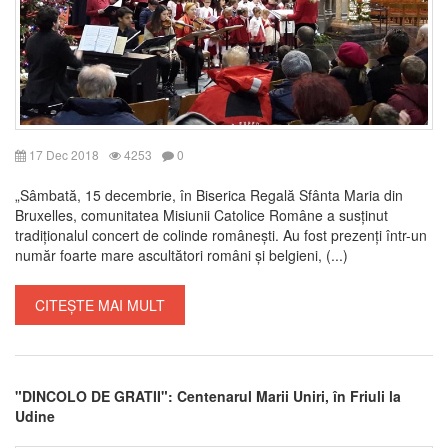
17 Dec 2018
4253
0
„Sâmbată, 15 decembrie, în Biserica Regală Sfânta Maria din
Bruxelles, comunitatea Misiunii Catolice Române a susținut
tradiționalul concert de colinde românești. Au fost prezenți într-un
număr foarte mare ascultători români și belgieni, (...)
CITEȘTE MAI MULT
"DINCOLO DE GRATII": Centenarul Marii Uniri, în Friuli la
Udine