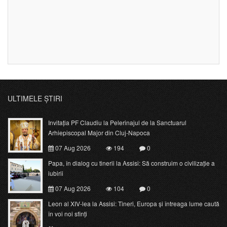
ULTIMELE ȘTIRI
Invitația PF Claudiu la Pelerinajul de la Sanctuarul
Arhiepiscopal Major din Cluj-Napoca
07 Aug 2026
194
0
Papa, în dialog cu tinerii la Assisi: Să construim o civilizație a
iubirii
07 Aug 2026
104
0
Leon al XIV-lea la Assisi: Tineri, Europa și întreaga lume caută
în voi noi sfinți