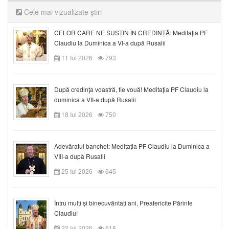
Cele mai vizualizate știri
CELOR CARE NE SUSȚIN ÎN CREDINȚĂ: Meditația PF
Claudiu la Duminica a VI-a după Rusalii
11 Iul 2026
793
După credinţa voastră, fie vouă! Meditația PF Claudiu la
duminica a VII-a după Rusalii
18 Iul 2026
750
Adevăratul banchet: Meditația PF Claudiu la Duminica a
VIII-a după Rusalii
25 Iul 2026
645
Întru mulți și binecuvântați ani, Preafericite Părinte
Claudiu!
22 Iul 2026
618