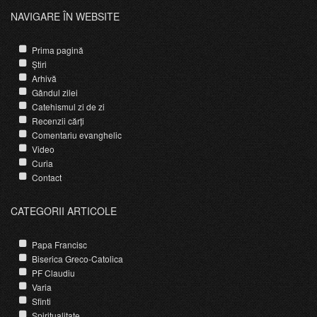
NAVIGARE ÎN WEBSITE
Prima pagină
Știri
Arhivă
Gândul zilei
Catehismul zi de zi
Recenzii cărți
Comentariu evanghelic
Video
Curia
Contact
CATEGORII ARTICOLE
Papa Francisc
Biserica Greco-Catolica
PF Claudiu
Varia
Sfinti
Spiritualitate