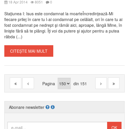
18 Apr 2014
8051
0
Staţiunea I: Isus este condamnat la moarteÎncredinţează-Mi
fiecare prilej în care tu l-ai condamnat pe celălalt, ori în care tu ai
fost condamnat pe nedrept şi rămâi aici, aproape, lângă Mine, în
linişte fără să te plângi. Îţi voi da putere şi ajutor pentru a putea
răbda (...)
CITEȘTE MAI MULT
Pagina
din
151
Abonare newsletter