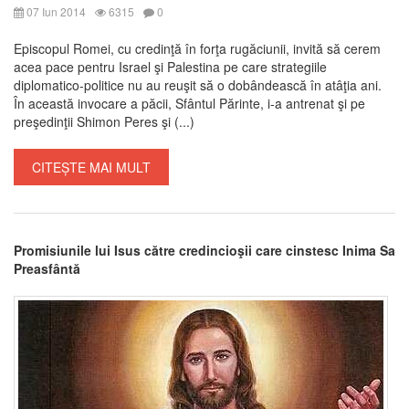
07 Iun 2014
6315
0
Episcopul Romei, cu credinţă în forţa rugăciunii, invită să cerem
acea pace pentru Israel şi Palestina pe care strategiile
diplomatico-politice nu au reuşit să o dobândească în atâţia ani.
În această invocare a păcii, Sfântul Părinte, i-a antrenat şi pe
preşedinţii Shimon Peres şi (...)
CITEȘTE MAI MULT
Promisiunile lui Isus către credincioşii care cinstesc Inima Sa
Preasfântă