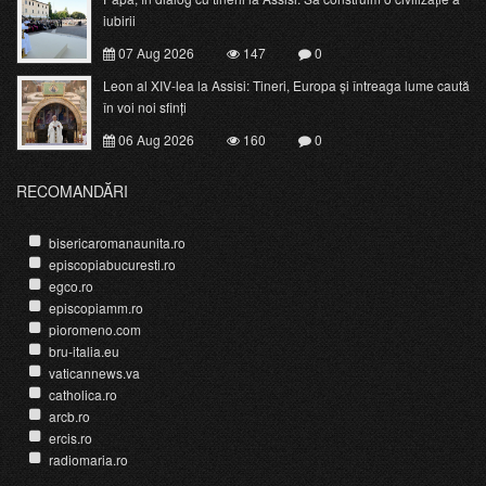
iubirii
07 Aug 2026
147
0
Leon al XIV-lea la Assisi: Tineri, Europa și întreaga lume caută
în voi noi sfinți
06 Aug 2026
160
0
RECOMANDĂRI
bisericaromanaunita.ro
episcopiabucuresti.ro
egco.ro
episcopiamm.ro
pioromeno.com
bru-italia.eu
vaticannews.va
catholica.ro
arcb.ro
ercis.ro
radiomaria.ro