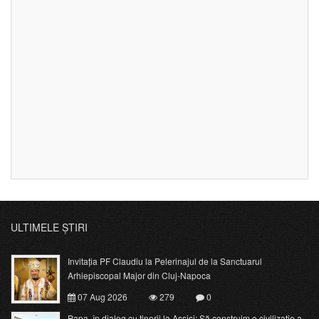
ULTIMELE ȘTIRI
Invitația PF Claudiu la Pelerinajul de la Sanctuarul
Arhiepiscopal Major din Cluj-Napoca
07 Aug 2026
279
0
Papa, în dialog cu tinerii la Assisi: Să construim o civilizație a