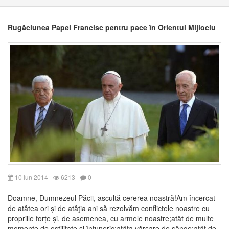
Rugăciunea Papei Francisc pentru pace în Orientul Mijlociu
10 Iun 2014
6213
0
Doamne, Dumnezeul Păcii, ascultă cererea noastră!Am încercat
de atâtea ori și de atâţia ani să rezolvăm conflictele noastre cu
propriile forțe și, de asemenea, cu armele noastre;atât de multe
momente de ostilitate și întuneric;atâta vărsare de sânge;atât de