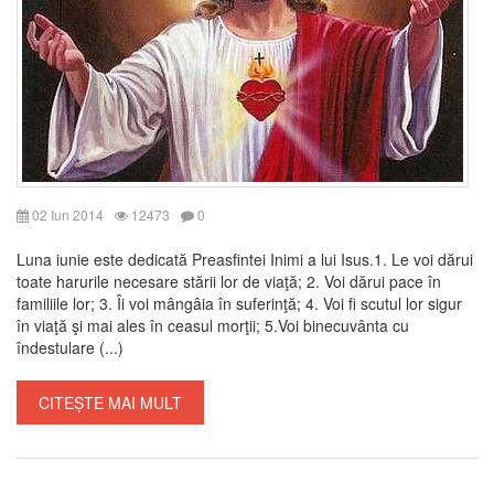
02 Iun 2014
12473
0
Luna iunie este dedicată Preasfintei Inimi a lui Isus.1. Le voi dărui
toate harurile necesare stării lor de viaţă; 2. Voi dărui pace în
familiile lor; 3. Îi voi mângâia în suferinţă; 4. Voi fi scutul lor sigur
în viaţă şi mai ales în ceasul morţii; 5.Voi binecuvânta cu
îndestulare (...)
CITEȘTE MAI MULT