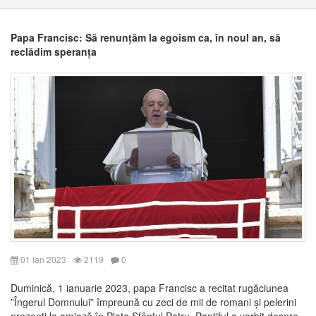
Papa Francisc: Să renunțăm la egoism ca, în noul an, să
reclădim speranța
01 Ian 2023
2119
0
Duminică, 1 ianuarie 2023, papa Francisc a recitat rugăciunea
”Îngerul Domnului” împreună cu zeci de mii de romani și pelerini
prezenți la amiază în Piața Sfântul Petru. Pontiful a vorbit despre