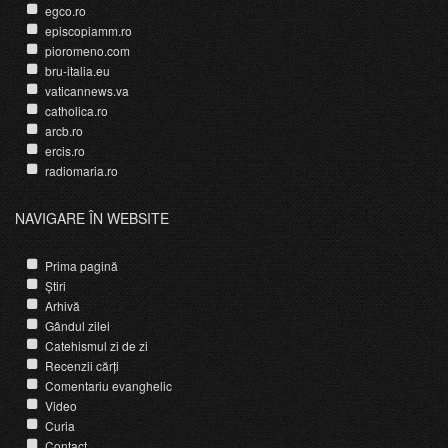
egco.ro
episcopiamm.ro
pioromeno.com
bru-italia.eu
vaticannews.va
catholica.ro
arcb.ro
ercis.ro
radiomaria.ro
NAVIGARE ÎN WEBSITE
Prima pagină
Știri
Arhivă
Gândul zilei
Catehismul zi de zi
Recenzii cărți
Comentariu evanghelic
Video
Curia
Contact