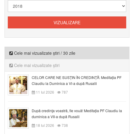
Cele mai vizualizate știri / 30 zile
Cele mai vizualizate știri
CELOR CARE NE SUSȚIN ÎN CREDINȚĂ: Meditația PF
Claudiu la Duminica a VI-a după Rusalii
11 Iul 2026
787
După credinţa voastră, fie vouă! Meditația PF Claudiu la
duminica a VII-a după Rusalii
18 Iul 2026
738