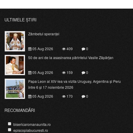
ULTIMELE ȘTIRI
Zâmbetul speranței
05 Aug 2026
409
0
50 de ani de la asasinarea părintelui Vasile Zăpârțan
05 Aug 2026
159
0
Papa Leon al XIV-lea va vizita Uruguay, Argentina și Peru
între 6 și 17 noiembrie 2026
05 Aug 2026
170
0
RECOMANDĂRI
bisericaromanaunita.ro
episcopiabucuresti.ro