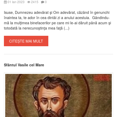
01 Ian 2023
2415
0
Isuse, Dumnezeu adevărat şi Om adevărat, căzând în genunchi
înaintea ta, te ador în cea dintâi zi a anului acestuia. Gândindu-
mă la mulţimea binefacerilor pe care mi le-ai dăruit până acum şi
totodată la nerecunoştinţa mea faţă (...)
CITEȘTE MAI MULT
Sfântul Vasile cel Mare