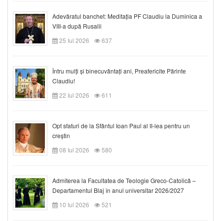
Adevăratul banchet: Meditația PF Claudiu la Duminica a
VIII-a după Rusalii
25 Iul 2026
637
Întru mulți și binecuvântați ani, Preafericite Părinte
Claudiu!
22 Iul 2026
611
Opt sfaturi de la Sfântul Ioan Paul al II-lea pentru un
creștin
08 Iul 2026
580
Admiterea la Facultatea de Teologie Greco-Catolică –
Departamentul Blaj în anul universitar 2026/2027
10 Iul 2026
521