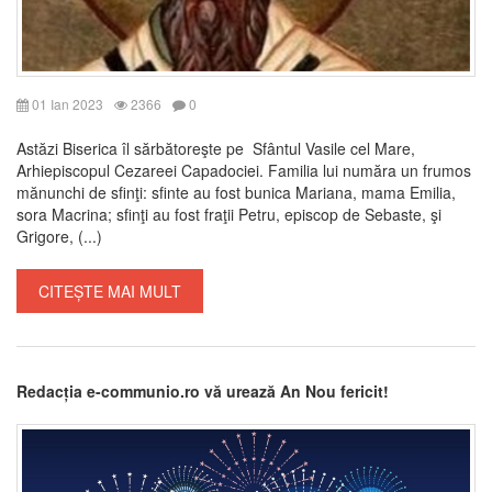
01 Ian 2023
2366
0
Astăzi Biserica îl sărbătoreşte pe Sfântul Vasile cel Mare,
Arhiepiscopul Cezareei Capadociei. Familia lui număra un frumos
mănunchi de sfinţi: sfinte au fost bunica Mariana, mama Emilia,
sora Macrina; sfinţi au fost fraţii Petru, episcop de Sebaste, şi
Grigore, (...)
CITEȘTE MAI MULT
Redacția e-communio.ro vă urează An Nou fericit!