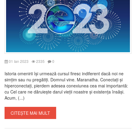
01 Ian 2023
2335
0
Istoria omenirii își urmează cursul firesc indiferent dacă noi ne
simțim sau nu pregătiți. Domnul vine. Maranatha. Conectați și
hiperconectați, pierdem adesea conexiunea cea mai importantă:
cu Cel care ne dăruiește darul vieții noastre și existența însăși.
Acum, (...)
CITEȘTE MAI MULT