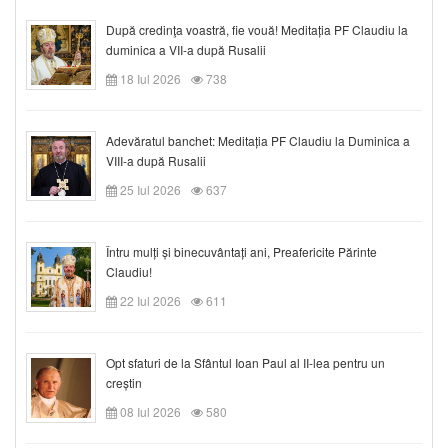
După credinţa voastră, fie vouă! Meditația PF Claudiu la
duminica a VII-a după Rusalii
18 Iul 2026
738
Adevăratul banchet: Meditația PF Claudiu la Duminica a
VIII-a după Rusalii
25 Iul 2026
637
Întru mulți și binecuvântați ani, Preafericite Părinte
Claudiu!
22 Iul 2026
611
Opt sfaturi de la Sfântul Ioan Paul al II-lea pentru un
creștin
08 Iul 2026
580