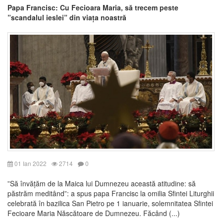
Papa Francisc: Cu Fecioara Maria, să trecem peste
”scandalul ieslei” din viața noastră
01 Ian 2022
2714
0
”Să învățăm de la Maica lui Dumnezeu această atitudine: să
păstrăm meditând”: a spus papa Francisc la omilia Sfintei Liturghii
celebrată în bazilica San Pietro pe 1 ianuarie, solemnitatea Sfintei
Fecioare Maria Născătoare de Dumnezeu. Făcând (...)