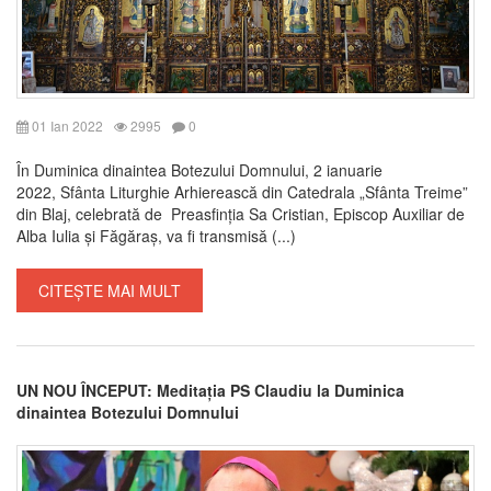
01 Ian 2022
2995
0
În Duminica dinaintea Botezului Domnului, 2 ianuarie
2022, Sfânta Liturghie Arhierească din Catedrala „Sfânta Treime”
din Blaj, celebrată de Preasfinția Sa Cristian, Episcop Auxiliar de
Alba Iulia și Făgăraș, va fi transmisă (...)
CITEȘTE MAI MULT
UN NOU ÎNCEPUT: Meditația PS Claudiu la Duminica
dinaintea Botezului Domnului