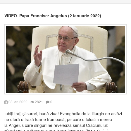
VIDEO. Papa Francisc: Angelus (2 ianuarie 2022)
03 Ian 2022
2821
0
Iubiţi fraţi şi surori, bună ziua! Evanghelia de la liturgia de astăzi
ne oferă o frază foarte frumoasă, pe care o folosim mereu
la Angelus care singuri ne revelează sensul Crăciunului:
"Cuvântul s-a făcut trup şi a locuit între noi" (In1,14). (...)