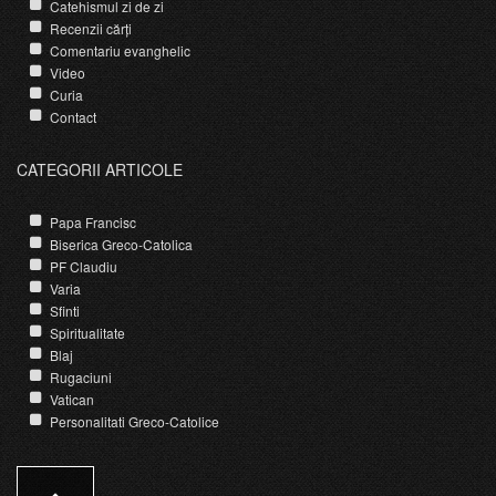
Catehismul zi de zi
Recenzii cărți
Comentariu evanghelic
Video
Curia
Contact
CATEGORII ARTICOLE
Papa Francisc
Biserica Greco-Catolica
PF Claudiu
Varia
Sfinti
Spiritualitate
Blaj
Rugaciuni
Vatican
Personalitati Greco-Catolice