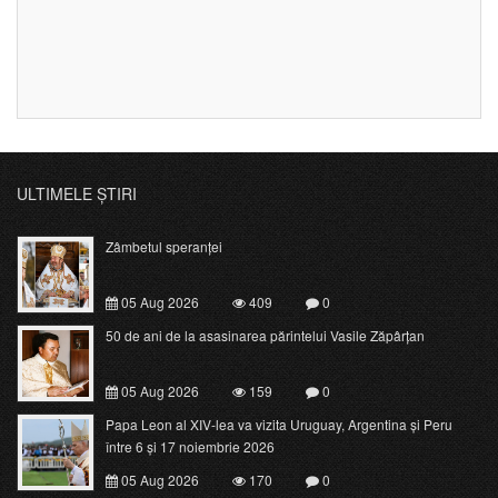
ULTIMELE ȘTIRI
Zâmbetul speranței
05 Aug 2026
409
0
50 de ani de la asasinarea părintelui Vasile Zăpârțan
05 Aug 2026
159
0
Papa Leon al XIV-lea va vizita Uruguay, Argentina și Peru
între 6 și 17 noiembrie 2026
05 Aug 2026
170
0