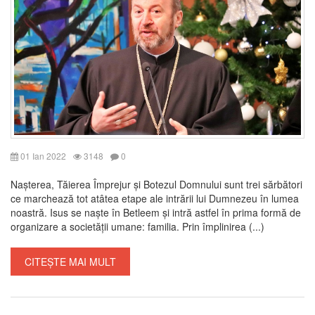
01 Ian 2022
3148
0
Nașterea, Tăierea Împrejur și Botezul Domnului sunt trei sărbători
ce marchează tot atâtea etape ale intrării lui Dumnezeu în lumea
noastră. Isus se naște în Betleem și intră astfel în prima formă de
organizare a societății umane: familia. Prin împlinirea (...)
CITEȘTE MAI MULT