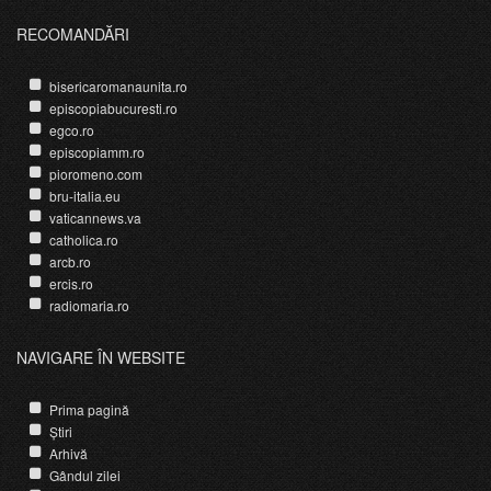
RECOMANDĂRI
bisericaromanaunita.ro
episcopiabucuresti.ro
egco.ro
episcopiamm.ro
pioromeno.com
bru-italia.eu
vaticannews.va
catholica.ro
arcb.ro
ercis.ro
radiomaria.ro
NAVIGARE ÎN WEBSITE
Prima pagină
Știri
Arhivă
Gândul zilei