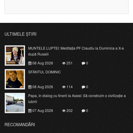
ULTIMELE ȘTIRI
MUNTELE LUPTEI: Meditația PF Claudiu la Duminica a X-a
după Rusalii
08 Aug 2026
251
0
SFÂNTUL DOMINIC
08 Aug 2026
114
0
Papa, în dialog cu tinerii la Assisi: Să construim o civilizație a
iubirii
07 Aug 2026
202
0
RECOMANDĂRI