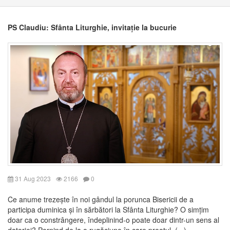
PS Claudiu: Sfânta Liturghie, invitație la bucurie
31 Aug 2023
2166
0
Ce anume trezește în noi gândul la porunca Bisericii de a
participa duminica și în sărbători la Sfânta Liturghie? O simțim
doar ca o constrângere, îndeplinind-o poate doar dintr-un sens al
datoriei? Pornind de la o rugăciune în care preotul, (...)