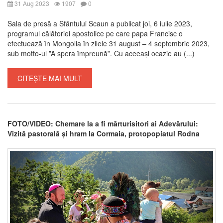
31 Aug 2023
1907
0
Sala de presă a Sfântului Scaun a publicat joi, 6 iulie 2023,
programul călătoriei apostolice pe care papa Francisc o
efectuează în Mongolia în zilele 31 august – 4 septembrie 2023,
sub motto-ul ”A spera împreună”. Cu aceeași ocazie au (...)
CITEȘTE MAI MULT
FOTO/VIDEO: Chemare la a fi mărturisitori ai Adevărului:
Vizită pastorală și hram la Cormaia, protopopiatul Rodna