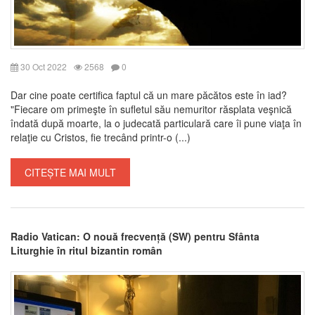
30 Oct 2022
2568
0
Dar cine poate certifica faptul că un mare păcătos este în iad?
"Fiecare om primeşte în sufletul său nemuritor răsplata veşnică
îndată după moarte, la o judecată particulară care îi pune viaţa în
relaţie cu Cristos, fie trecând printr-o (...)
CITEȘTE MAI MULT
Radio Vatican: O nouă frecvență (SW) pentru Sfânta
Liturghie în ritul bizantin român