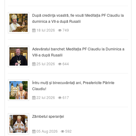
După credinţa voastră, fie vouă! Meditația PF Claudiu la
duminica a VII-a după Rusalii
18 Iul 2026
749
Adevăratul banchet: Meditația PF Claudiu la Duminica a
VIII-a după Rusalii
25 Iul 2026
644
Întru mulți și binecuvântați ani, Preafericite Părinte
Claudiu!
22 Iul 2026
617
Zâmbetul speranței
05 Aug 2026
592