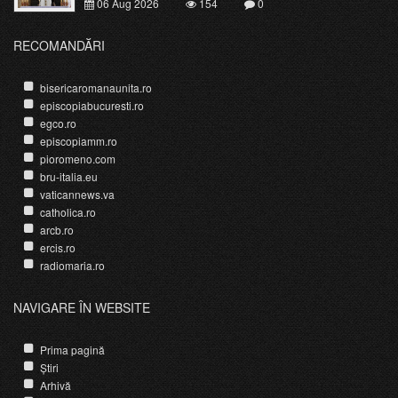
06 Aug 2026
154
0
RECOMANDĂRI
bisericaromanaunita.ro
episcopiabucuresti.ro
egco.ro
episcopiamm.ro
pioromeno.com
bru-italia.eu
vaticannews.va
catholica.ro
arcb.ro
ercis.ro
radiomaria.ro
NAVIGARE ÎN WEBSITE
Prima pagină
Știri
Arhivă