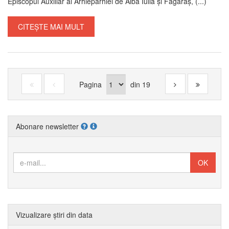
Episcopul Auxiliar al Arhieparhiei de Alba Iulia și Făgăraș, (...)
CITEȘTE MAI MULT
Pagina
din
19
Abonare newsletter
Vizualizare știri din data