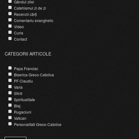
Gândul zilei
Catehismul zi de zi
Recenzii cărți
Comentariu evanghelic
Video
Curia
Contact
CATEGORII ARTICOLE
Papa Francisc
Biserica Greco-Catolica
PF Claudiu
Varia
Sfinti
Spiritualitate
Blaj
Rugaciuni
Vatican
Personalitati Greco-Catolice