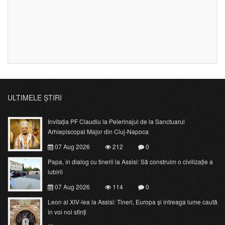
ULTIMELE ȘTIRI
Invitația PF Claudiu la Pelerinajul de la Sanctuarul
Arhiepiscopal Major din Cluj-Napoca
07 Aug 2026
212
0
Papa, în dialog cu tinerii la Assisi: Să construim o civilizație a
iubirii
07 Aug 2026
114
0
Leon al XIV-lea la Assisi: Tineri, Europa și întreaga lume caută
în voi noi sfinți