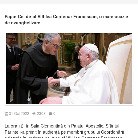
Papa: Cel de-al VIII-lea Centenar Franciscan, o mare ocazie
de evanghelizare
31 Oct 2022
2308
0
La ora 12, în Sala Clementină din Palatul Apostolic, Sfântul
Părinte i-a primit în audiență pe membrii grupului Coordonării
ecleziale în vederea celui de-al VIII-lea Centenar Franciscan,