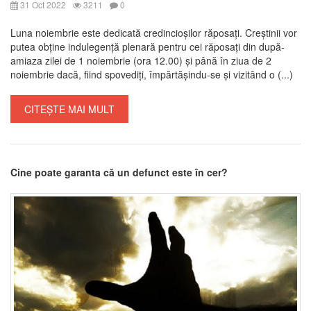
31 Oct 2022
3211
0
Luna noiembrie este dedicată credincioșilor răposați. Creștinii vor
putea obține indulegență plenară pentru cei răposați din după-
amiaza zilei de 1 noiembrie (ora 12.00) și până în ziua de 2
noiembrie dacă, fiind spovediți, împărtășindu-se și vizitând o (...)
CITEȘTE MAI MULT
Cine poate garanta că un defunct este în cer?