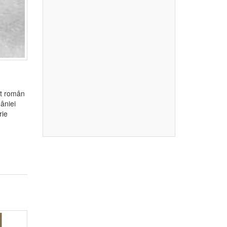
at român
âniei
rie