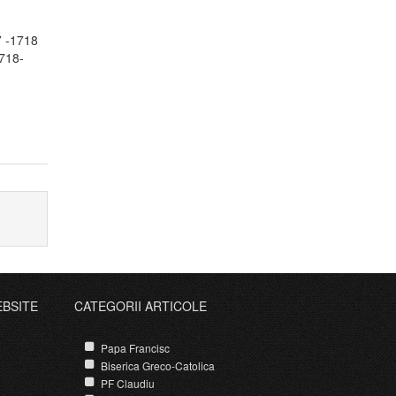
7 -1718
1718-
EBSITE
CATEGORII ARTICOLE
Papa Francisc
Biserica Greco-Catolica
PF Claudiu