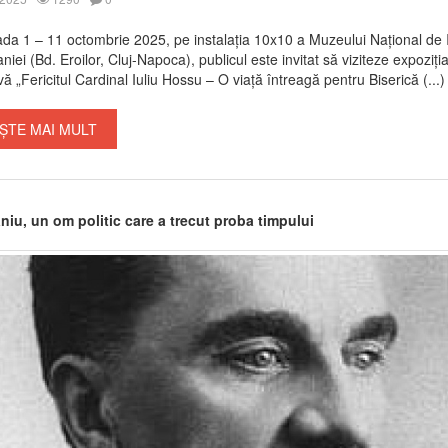
ada 1 – 11 octombrie 2025, pe instalația 10x10 a Muzeului Național de I
niei (Bd. Eroilor, Cluj-Napoca), publicul este invitat să viziteze expoziți
vă „Fericitul Cardinal Iuliu Hossu – O viață întreagă pentru Biserică (...)
ȘTE MAI MULT
niu, un om politic care a trecut proba timpului