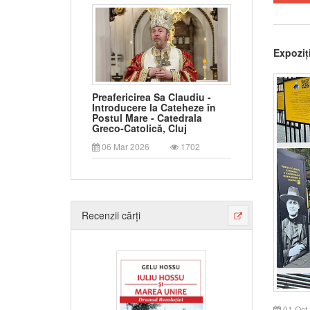
Expoziți
Preafericirea Sa Claudiu -
Introducere la Cateheze în
Postul Mare - Catedrala
Greco-Catolică, Cluj
06 Mar 2026
1702
Recenzii cărți
01 Oct