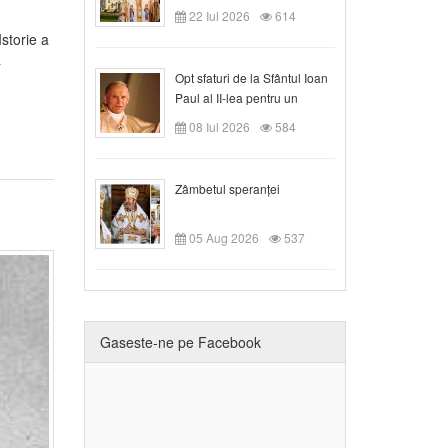
Claudiu!
22 Iul 2026
614
storie a
a
Opt sfaturi de la Sfântul Ioan
Paul al II-lea pentru un
creștin
08 Iul 2026
584
Zâmbetul speranței
05 Aug 2026
537
Gaseste-ne pe Facebook