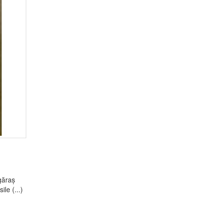
găraș
le (...)