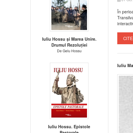
În perio
Transilva
interacti
CITE
Iuliu Hossu și Marea Unire.
Drumul Rezoluției
De Gelu Hossu
Iuliu Ma
Iuliu Hossu. Epistole
Pastorale