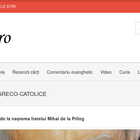
LE ȘTIRI
Leon
nia
Recenzii cărți
Comentariu evanghelic
Video
Curia
L
 GRECO-CATOLICE
de la nașterea fratelui Mihai de la Prilog