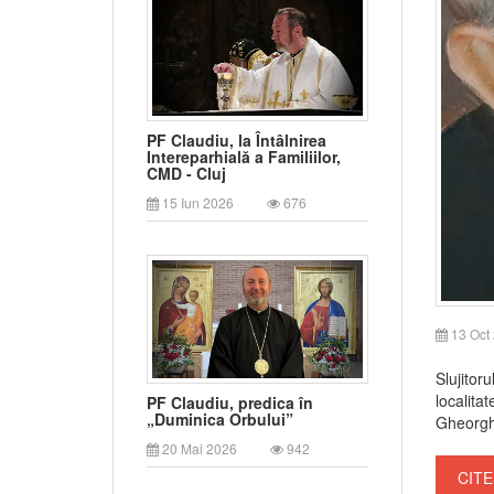
PF Claudiu, la Întâlnirea
Intereparhială a Familiilor,
CMD - Cluj
15 Iun 2026
676
13 Oct
Slujitor
localitat
PF Claudiu, predica în
„Duminica Orbului”
Gheorghe
20 Mai 2026
942
CITE