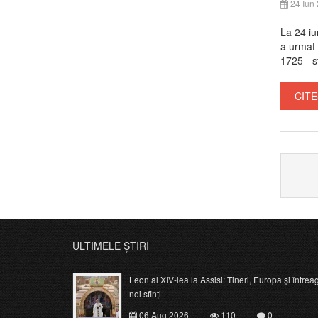
24 Iun
La 24 iu
a urmat s
1725 - st
CITE
ULTIMELE ȘTIRI
Leon al XIV-lea la Assisi: Tineri, Europa și întrea
noi sfinți
06 Aug 2026
110
0