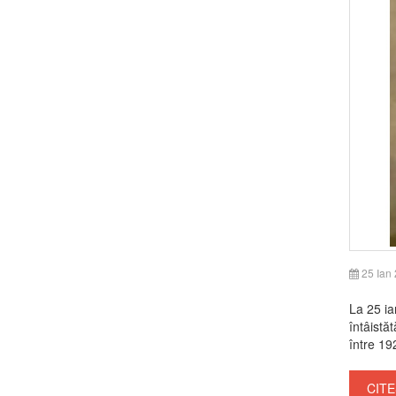
25 Ian
La 25 ia
întâistă
între 19
CITE