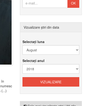
Vizualizare știri din data
Selectați luna
Selectați anul
 în
se numesc
(...)