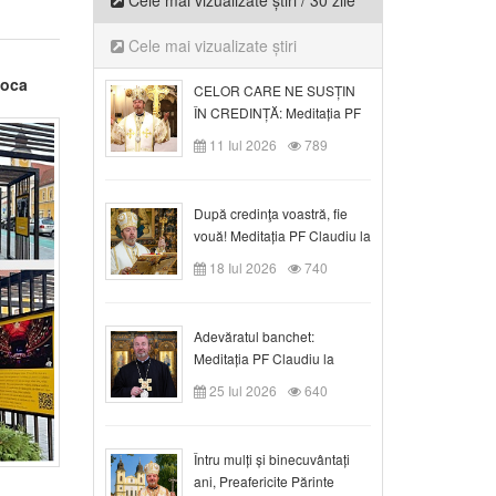
Cele mai vizualizate știri / 30 zile
Cele mai vizualizate știri
poca
CELOR CARE NE SUSȚIN
ÎN CREDINȚĂ: Meditația PF
Claudiu la Duminica a VI-a
11 Iul 2026
789
după Rusalii
După credinţa voastră, fie
vouă! Meditația PF Claudiu la
duminica a VII-a după Rusalii
18 Iul 2026
740
Adevăratul banchet:
Meditația PF Claudiu la
Duminica a VIII-a după
25 Iul 2026
640
Rusalii
Întru mulți și binecuvântați
ani, Preafericite Părinte