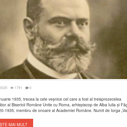
 2025
1791
0
nuarie 1935, trecea la cele veșnice cel care a fost al treisprezecelea
tător al Bisericii Române Unite cu Roma, arhiepiscop de Alba Iulia și Fă
20-1935, membru de onoare al Academiei Române. Numit de Iorga „Vasi
ȘTE MAI MULT