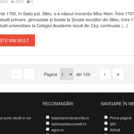
 2024
2234
0
nie 1700, în Sadu jud. Sibiu, s-a născut Inocențiu Micu Klein. Între 170
tudii primare, gimnaziale și liceale la Școala Iezuiților din Sibiu, între 
udii universitare la Colegiul Academic Iezuit din Cluj, continuate (...)
ȘTE MAI MULT
Pagina
din
120
RECOMANDĂRI
NAVIGARE ÎN W
ga lume caută în voi
bisericaromanaunita.ro
Prima pagină
episcopiabucuresti.ro
Știri
egco.ro
Arhivă