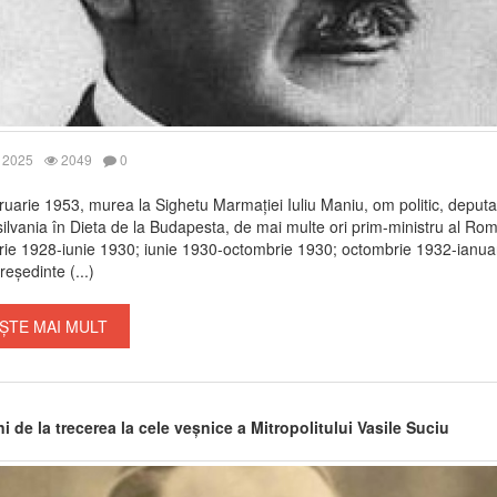
 2025
2049
0
ruarie 1953, murea la Sighetu Marmației Iuliu Maniu, om politic, deput
ilvania în Dieta de la Budapesta, de mai multe ori prim-ministru al Rom
ie 1928-iunie 1930; iunie 1930-octombrie 1930; octombrie 1932-ianua
reședinte (...)
ȘTE MAI MULT
i de la trecerea la cele veșnice a Mitropolitului Vasile Suciu