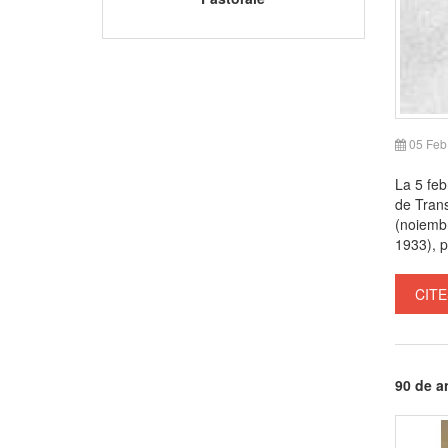
05 Feb
La 5 feb
de Trans
(noiembr
1933), p
CITE
90 de an