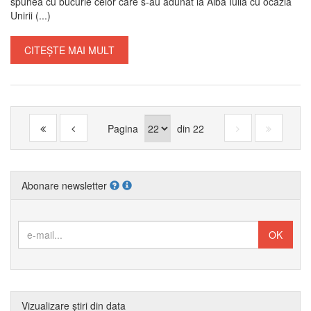
spunea cu bucurie celor care s-au adunat la Alba Iulia cu ocazia
Unirii (...)
CITEȘTE MAI MULT
Pagina
din
22
Abonare newsletter
Vizualizare știri din data