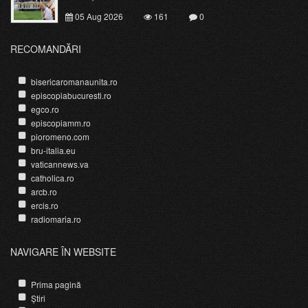
05 Aug 2026
161
0
RECOMANDĂRI
bisericaromanaunita.ro
episcopiabucuresti.ro
egco.ro
episcopiamm.ro
pioromeno.com
bru-italia.eu
vaticannews.va
catholica.ro
arcb.ro
ercis.ro
radiomaria.ro
NAVIGARE ÎN WEBSITE
Prima pagină
Știri