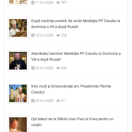
11 Iul 2026
787
După credinţa voastră, fie vouă! Meditația PF Claudiu la
duminica a VII-a după Rusalii
18 Iul 2026
738
Adevăratul banchet: Meditația PF Claudiu la Duminica a
VIII-a după Rusalii
25 Iul 2026
636
Întru mulți și binecuvântați ani, Preafericite Părinte
Claudiu!
22 Iul 2026
611
Opt sfaturi de la Sfântul Ioan Paul al II-lea pentru un
creștin