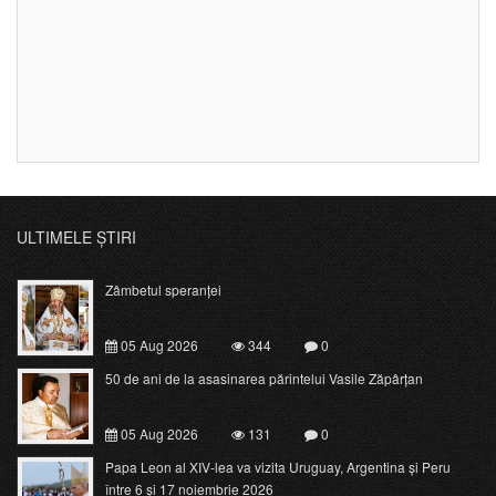
ULTIMELE ȘTIRI
Zâmbetul speranței
05 Aug 2026
344
0
50 de ani de la asasinarea părintelui Vasile Zăpârțan
05 Aug 2026
131
0
Papa Leon al XIV-lea va vizita Uruguay, Argentina și Peru
între 6 și 17 noiembrie 2026