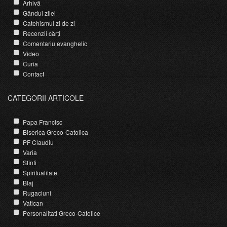
Arhivă
Gândul zilei
Catehismul zi de zi
Recenzii cărți
Comentariu evanghelic
Video
Curia
Contact
CATEGORII ARTICOLE
Papa Francisc
Biserica Greco-Catolica
PF Claudiu
Varia
Sfinti
Spiritualitate
Blaj
Rugaciuni
Vatican
Personalitati Greco-Catolice