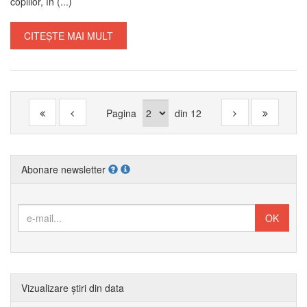
copiilor, în (...)
CITEȘTE MAI MULT
Pagina
din
12
Abonare newsletter
Vizualizare știri din data