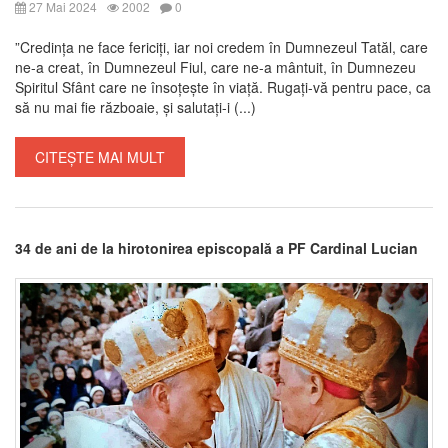
27 Mai 2024
2002
0
”Credința ne face fericiți, iar noi credem în Dumnezeul Tatăl, care
ne-a creat, în Dumnezeul Fiul, care ne-a mântuit, în Dumnezeu
Spiritul Sfânt care ne însoțește în viață. Rugați-vă pentru pace, ca
să nu mai fie războaie, și salutați-i (...)
CITEȘTE MAI MULT
34 de ani de la hirotonirea episcopală a PF Cardinal Lucian