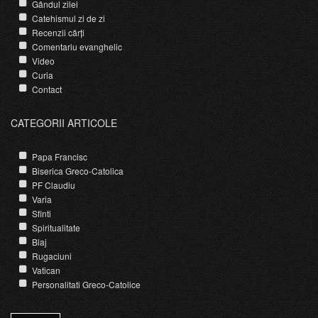
Gândul zilei
Catehismul zi de zi
Recenzii cărți
Comentariu evanghelic
Video
Curia
Contact
CATEGORII ARTICOLE
Papa Francisc
Biserica Greco-Catolica
PF Claudiu
Varia
Sfinti
Spiritualitate
Blaj
Rugaciuni
Vatican
Personalitati Greco-Catolice