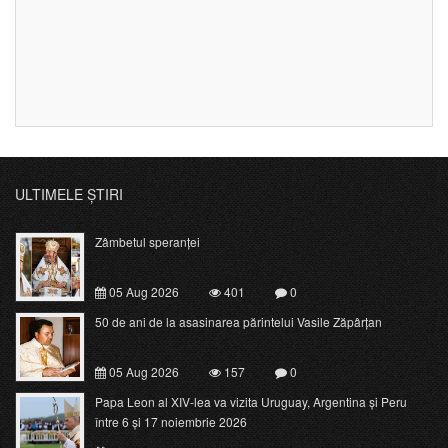
ULTIMELE ȘTIRI
Zâmbetul speranței
05 Aug 2026
401
0
50 de ani de la asasinarea părintelui Vasile Zăpârțan
05 Aug 2026
157
0
Papa Leon al XIV-lea va vizita Uruguay, Argentina și Peru
între 6 și 17 noiembrie 2026