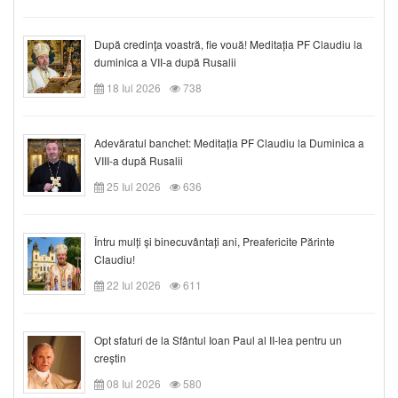
După credinţa voastră, fie vouă! Meditația PF Claudiu la
duminica a VII-a după Rusalii
18 Iul 2026
738
Adevăratul banchet: Meditația PF Claudiu la Duminica a
VIII-a după Rusalii
25 Iul 2026
636
Întru mulți și binecuvântați ani, Preafericite Părinte
Claudiu!
22 Iul 2026
611
Opt sfaturi de la Sfântul Ioan Paul al II-lea pentru un
creștin
08 Iul 2026
580