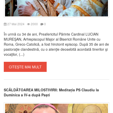
27 Mai 2024
2000
0
În urmă cu 34 de ani, Preafericitul Părinte Cardinal LUCIAN
MUREŞAN, Arhiepiscopul Major al Bisericii Române Unite cu
Roma, Greco-Catolică, a fost hirotonit episcop. După 35 de ani de
pastoraţie clandestină, cu o atenţie deosebită acordată tinerilor şi
vocaţilor, (...)
CITEȘTE MAI MULT
SCĂLDĂTOAREA MILOSTIVIRII: Meditația PS Claudiu la
Duminica a IV-a după Paști