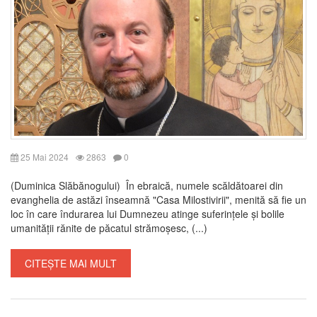
25 Mai 2024
2863
0
(Duminica Slăbănogului) În ebraică, numele scăldătoarei din
evanghelia de astăzi înseamnă "Casa Milostivirii", menită să fie un
loc în care îndurarea lui Dumnezeu atinge suferințele și bolile
umanității rănite de păcatul strămoșesc, (...)
CITEȘTE MAI MULT