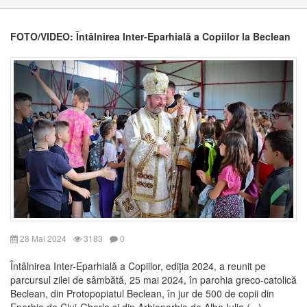
FOTO/VIDEO: Întâlnirea Inter-Eparhială a Copiilor la Beclean
28 Mai 2024
3183
0
Întâlnirea Inter-Eparhială a Copiilor, ediția 2024, a reunit pe
parcursul zilei de sâmbătă, 25 mai 2024, în parohia greco-catolică
Beclean, din Protopopiatul Beclean, în jur de 500 de copii din
Eparhia de Cluj-Gherla și din Arhieparhia de Alba Iulia (...)