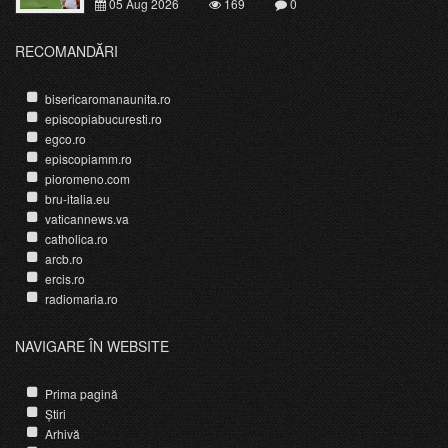
05 Aug 2026
169
0
RECOMANDĂRI
bisericaromanaunita.ro
episcopiabucuresti.ro
egco.ro
episcopiamm.ro
pioromeno.com
bru-italia.eu
vaticannews.va
catholica.ro
arcb.ro
ercis.ro
radiomaria.ro
NAVIGARE ÎN WEBSITE
Prima pagină
Știri
Arhivă