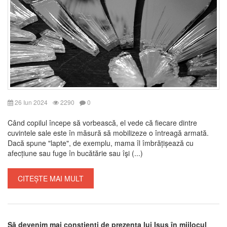
26 Iun 2024
2290
0
Când copilul începe să vorbească, el vede că fiecare dintre
cuvintele sale este în măsură să mobilizeze o întreagă armată.
Dacă spune "lapte", de exemplu, mama îl îmbrățișează cu
afecțiune sau fuge în bucătărie sau îşi (...)
CITEȘTE MAI MULT
Să devenim mai conștienți de prezența lui Isus în mijlocul