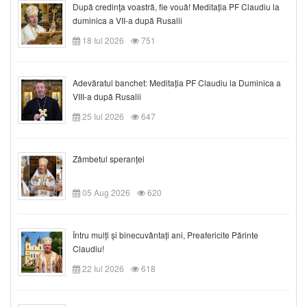
După credinţa voastră, fie vouă! Meditația PF Claudiu la
duminica a VII-a după Rusalii
18 Iul 2026
751
Adevăratul banchet: Meditația PF Claudiu la Duminica a
VIII-a după Rusalii
25 Iul 2026
647
Zâmbetul speranței
05 Aug 2026
620
Întru mulți și binecuvântați ani, Preafericite Părinte
Claudiu!
22 Iul 2026
618