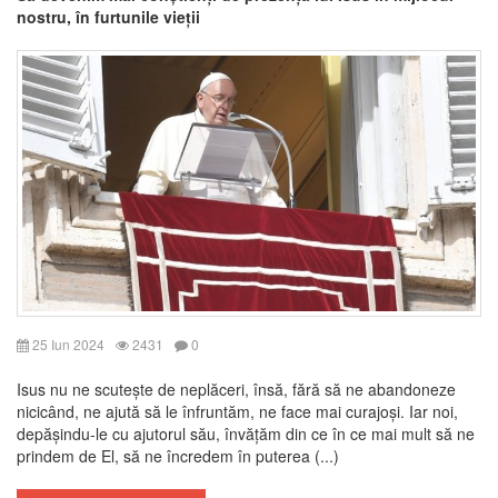
nostru, în furtunile vieții
25 Iun 2024
2431
0
Isus nu ne scutește de neplăceri, însă, fără să ne abandoneze
nicicând, ne ajută să le înfruntăm, ne face mai curajoși. Iar noi,
depășindu-le cu ajutorul său, învățăm din ce în ce mai mult să ne
prindem de El, să ne încredem în puterea (...)