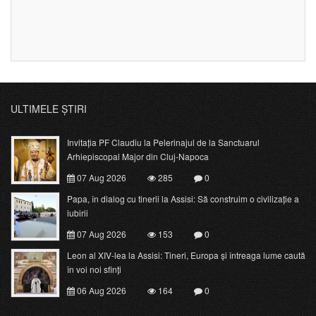
ULTIMELE ȘTIRI
Invitația PF Claudiu la Pelerinajul de la Sanctuarul
Arhiepiscopal Major din Cluj-Napoca
07 Aug 2026
285
0
Papa, în dialog cu tinerii la Assisi: Să construim o civilizație a
iubirii
07 Aug 2026
153
0
Leon al XIV-lea la Assisi: Tineri, Europa și întreaga lume caută
în voi noi sfinți
06 Aug 2026
164
0