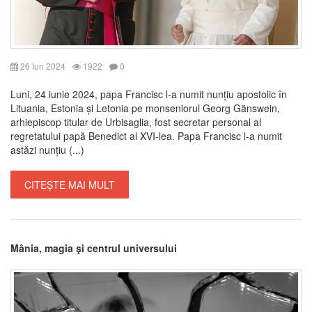
26 Iun 2024
1922
0
Luni, 24 iunie 2024, papa Francisc l-a numit nunțiu apostolic în
Lituania, Estonia și Letonia pe monseniorul Georg Gänswein,
arhiepiscop titular de Urbisaglia, fost secretar personal al
regretatului papă Benedict al XVI-lea. Papa Francisc l-a numit
astăzi nunțiu (...)
CITEȘTE MAI MULT
Mânia, magia şi centrul universului