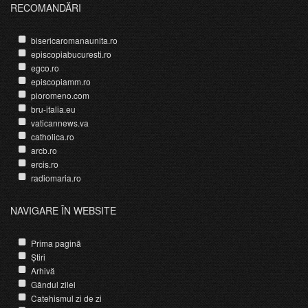
RECOMANDĂRI
bisericaromanaunita.ro
episcopiabucuresti.ro
egco.ro
episcopiamm.ro
pioromeno.com
bru-italia.eu
vaticannews.va
catholica.ro
arcb.ro
ercis.ro
radiomaria.ro
NAVIGARE ÎN WEBSITE
Prima pagină
Știri
Arhivă
Gândul zilei
Catehismul zi de zi