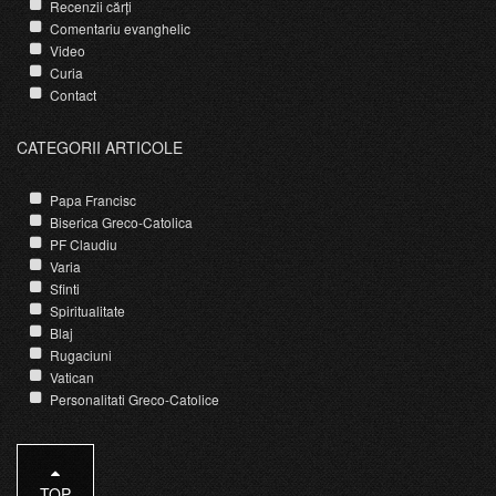
Recenzii cărți
Comentariu evanghelic
Video
Curia
Contact
CATEGORII ARTICOLE
Papa Francisc
Biserica Greco-Catolica
PF Claudiu
Varia
Sfinti
Spiritualitate
Blaj
Rugaciuni
Vatican
Personalitati Greco-Catolice
TOP