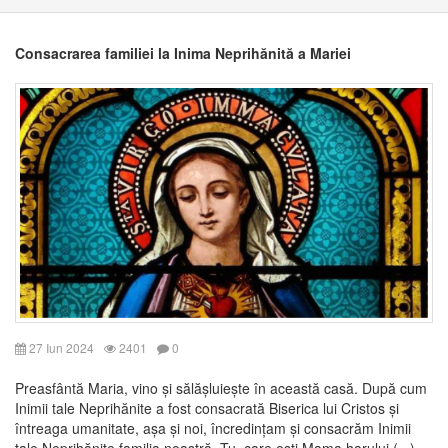
Consacrarea familiei la Inima Neprihănită a Mariei
27 Iun 2024
2401
0
Preasfântă Maria, vino și sălășluiește în această casă. După cum
Inimii tale Neprihănite a fost consacrată Biserica lui Cristos și
întreaga umanitate, așa și noi, încredințam și consacrăm Inimii
tale Neprihănite familia noastră. Tu, care esti Mama harului (...)