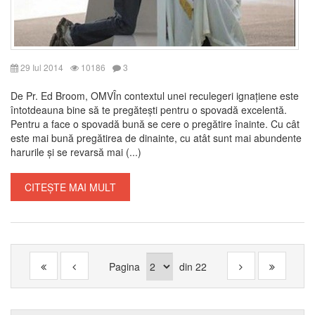
29 Iul 2014
10186
3
De Pr. Ed Broom, OMVÎn contextul unei reculegeri ignațiene este
întotdeauna bine să te pregătești pentru o spovadă excelentă.
Pentru a face o spovadă bună se cere o pregătire înainte. Cu cât
este mai bună pregătirea de dinainte, cu atât sunt mai abundente
harurile și se revarsă mai (...)
CITEȘTE MAI MULT
Pagina
din
22