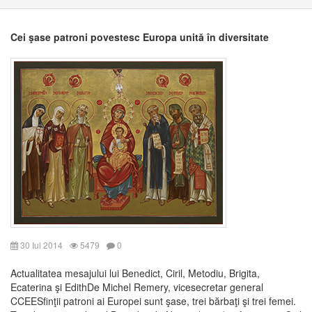
Cei şase patroni povestesc Europa unită în diversitate
30 Iul 2014
5479
0
Actualitatea mesajului lui Benedict, Ciril, Metodiu, Brigita,
Ecaterina şi EdithDe Michel Remery, vicesecretar general
CCEESfinţii patroni ai Europei sunt şase, trei bărbaţi şi trei femei.