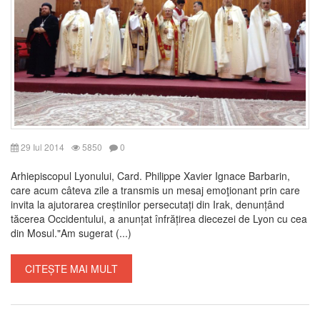
29 Iul 2014
5850
0
Arhiepiscopul Lyonului, Card. Philippe Xavier Ignace Barbarin,
care acum câteva zile a transmis un mesaj emoţionant prin care
invita la ajutorarea creștinilor persecutați din Irak, denunțând
tăcerea Occidentului, a anunțat înfrățirea diecezei de Lyon cu cea
din Mosul."Am sugerat (...)
CITEȘTE MAI MULT