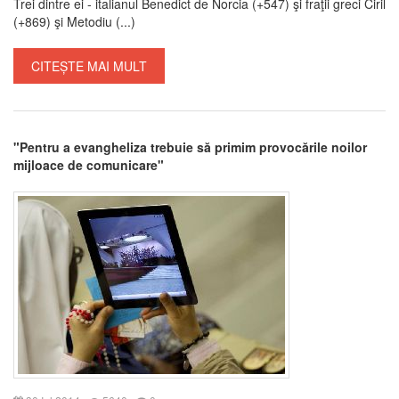
Trei dintre ei - italianul Benedict de Norcia (+547) şi fraţii greci Ciril
(+869) şi Metodiu (...)
CITEȘTE MAI MULT
"Pentru a evangheliza trebuie să primim provocările noilor
mijloace de comunicare"