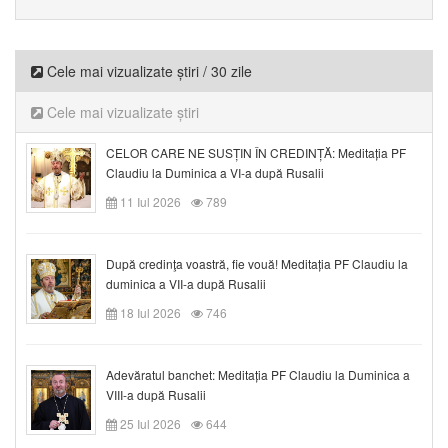
Cele mai vizualizate știri / 30 zile
Cele mai vizualizate știri
CELOR CARE NE SUSȚIN ÎN CREDINȚĂ: Meditația PF
Claudiu la Duminica a VI-a după Rusalii
11 Iul 2026
789
După credinţa voastră, fie vouă! Meditația PF Claudiu la
duminica a VII-a după Rusalii
18 Iul 2026
746
Adevăratul banchet: Meditația PF Claudiu la Duminica a
VIII-a după Rusalii
25 Iul 2026
644