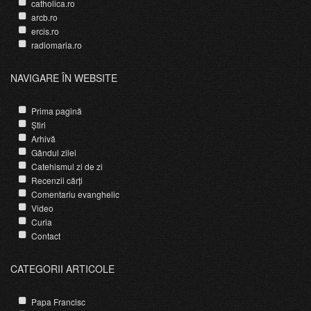
catholica.ro
arcb.ro
ercis.ro
radiomaria.ro
NAVIGARE ÎN WEBSITE
Prima pagină
Știri
Arhivă
Gândul zilei
Catehismul zi de zi
Recenzii cărți
Comentariu evanghelic
Video
Curia
Contact
CATEGORII ARTICOLE
Papa Francisc