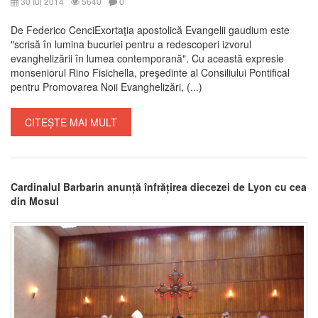
30 Iul 2014
5640
0
De Federico CenciExortaţia apostolică Evangelii gaudium este
"scrisă în lumina bucuriei pentru a redescoperi izvorul
evanghelizării în lumea contemporană". Cu această expresie
monseniorul Rino Fisichella, preşedinte al Consiliului Pontifical
pentru Promovarea Noii Evanghelizări, (...)
CITEȘTE MAI MULT
Cardinalul Barbarin anunță înfrățirea diecezei de Lyon cu cea
din Mosul