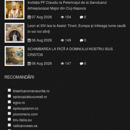
Invitația PF Claudiu la Pelerinajul de la Sanctuarul
Arhiepiscopal Major din Cluj-Napoca
07 Aug 2026
154
0
Leon al XIV-lea la Assisi: Tineri, Europa și întreaga lume caută
în voi noi sfinți
06 Aug 2026
149
0
SCHIMBAREA LA FAŢĂ A DOMNULUI NOSTRU ISUS
CRISTOS
06 Aug 2026
147
0
RECOMANDĂRI
bisericaromanaunita.ro
episcopiabucuresti.ro
egco.ro
episcopiamm.ro
pioromeno.com
bru-italia.eu
vaticannews.va