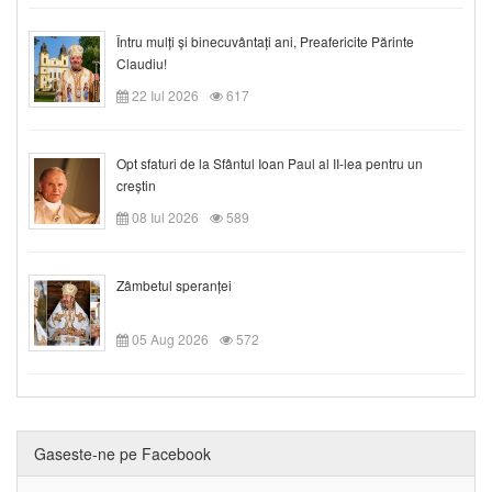
Întru mulți și binecuvântați ani, Preafericite Părinte
Claudiu!
22 Iul 2026
617
Opt sfaturi de la Sfântul Ioan Paul al II-lea pentru un
creștin
08 Iul 2026
589
Zâmbetul speranței
05 Aug 2026
572
Gaseste-ne pe Facebook