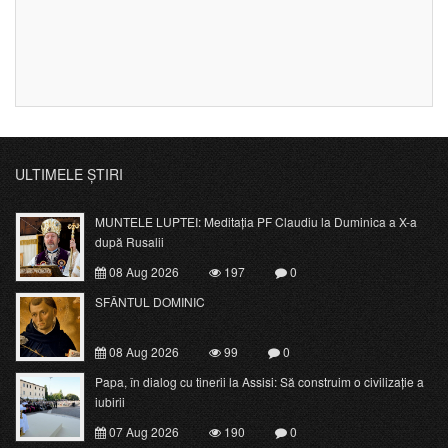
ULTIMELE ȘTIRI
MUNTELE LUPTEI: Meditația PF Claudiu la Duminica a X-a
după Rusalii
08 Aug 2026
197
0
SFÂNTUL DOMINIC
08 Aug 2026
99
0
Papa, în dialog cu tinerii la Assisi: Să construim o civilizație a
iubirii
07 Aug 2026
190
0