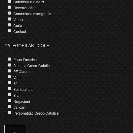
Catehismul zi de zi
Recenzii cărți
Comentariu evanghelic
Video
Curia
Contact
CATEGORII ARTICOLE
Papa Francisc
Biserica Greco-Catolica
PF Claudiu
Varia
Sfinti
Spiritualitate
Blaj
Rugaciuni
Vatican
Personalitati Greco-Catolice