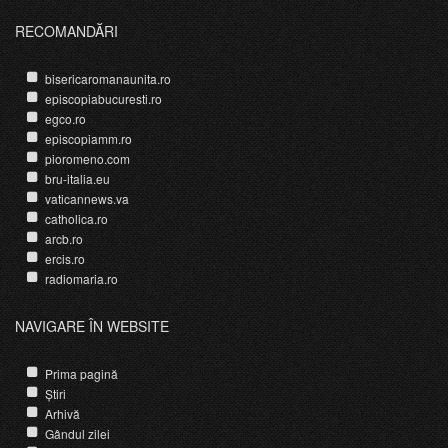
RECOMANDĂRI
bisericaromanaunita.ro
episcopiabucuresti.ro
egco.ro
episcopiamm.ro
pioromeno.com
bru-italia.eu
vaticannews.va
catholica.ro
arcb.ro
ercis.ro
radiomaria.ro
NAVIGARE ÎN WEBSITE
Prima pagină
Știri
Arhivă
Gândul zilei