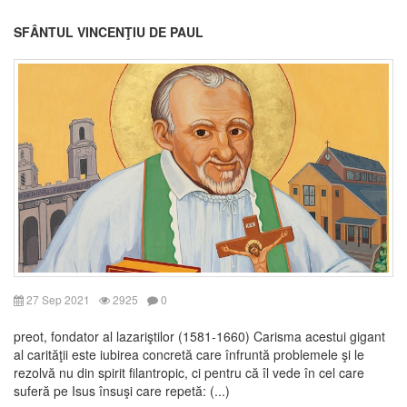
SFÂNTUL VINCENŢIU DE PAUL
27 Sep 2021
2925
0
preot, fondator al lazariştilor (1581-1660) Carisma acestui gigant
al carităţii este iubirea concretă care înfruntă problemele şi le
rezolvă nu din spirit filantropic, ci pentru că îl vede în cel care
suferă pe Isus însuşi care repetă: (...)