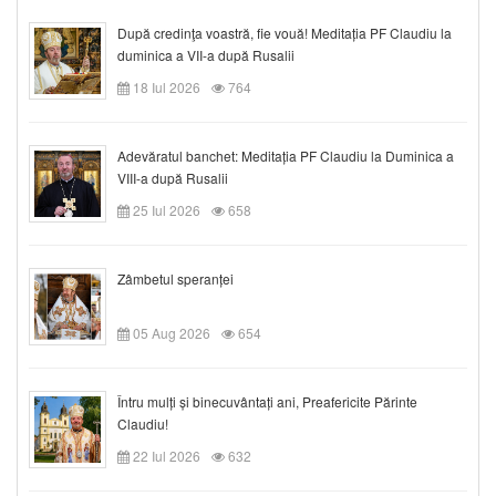
După credinţa voastră, fie vouă! Meditația PF Claudiu la
duminica a VII-a după Rusalii
18 Iul 2026
764
Adevăratul banchet: Meditația PF Claudiu la Duminica a
VIII-a după Rusalii
25 Iul 2026
658
Zâmbetul speranței
05 Aug 2026
654
Întru mulți și binecuvântați ani, Preafericite Părinte
Claudiu!
22 Iul 2026
632