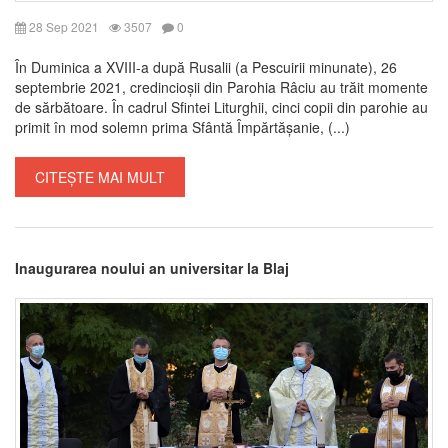
28 Sep 2021
3507
0
În Duminica a XVIII-a după Rusalii (a Pescuirii minunate), 26
septembrie 2021, credincioșii din Parohia Râciu au trăit momente
de sărbătoare. În cadrul Sfintei Liturghii, cinci copii din parohie au
primit în mod solemn prima Sfântă Împărtășanie, (...)
CITEȘTE MAI MULT
Inaugurarea noului an universitar la Blaj