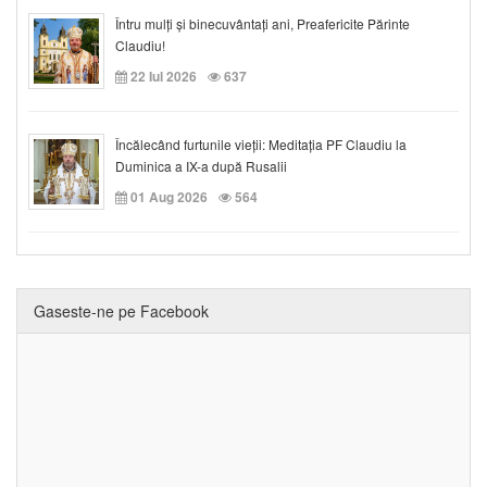
Întru mulți și binecuvântați ani, Preafericite Părinte
Claudiu!
22 Iul 2026
637
Încălecând furtunile vieții: Meditația PF Claudiu la
Duminica a IX-a după Rusalii
01 Aug 2026
564
Gaseste-ne pe Facebook