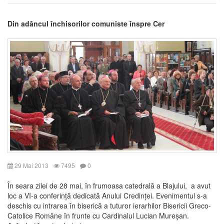
Din adâncul închisorilor comuniste înspre Cer
29 Mai 2013
7495
0
În seara zilei de 28 mai, în frumoasa catedrală a Blajului, a avut
loc a VI-a conferință dedicată Anului Credinței. Evenimentul s-a
deschis cu intrarea în biserică a tuturor ierarhilor Bisericii Greco-
Catolice Române în frunte cu Cardinalul Lucian Mureșan.