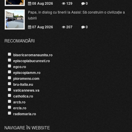
08 Aug 2026
129
0
Papa, în dialog cu tinerii la Assisi: Să construim o civilizație a
iubirii
07 Aug 2026
207
0
RECOMANDĂRI
bisericaromanaunita.ro
episcopiabucuresti.ro
egco.ro
episcopiamm.ro
pioromeno.com
bru-italia.eu
vaticannews.va
catholica.ro
arcb.ro
ercis.ro
radiomaria.ro
NAVIGARE ÎN WEBSITE