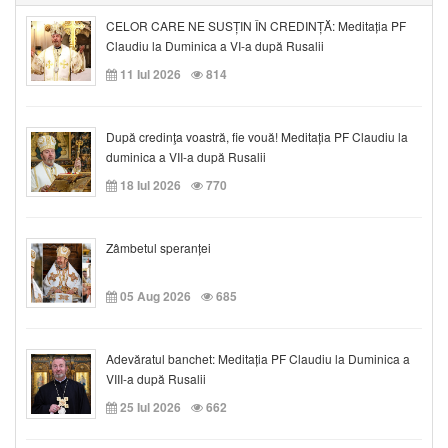
CELOR CARE NE SUSȚIN ÎN CREDINȚĂ: Meditația PF
Claudiu la Duminica a VI-a după Rusalii
11 Iul 2026
814
După credinţa voastră, fie vouă! Meditația PF Claudiu la
duminica a VII-a după Rusalii
18 Iul 2026
770
Zâmbetul speranței
05 Aug 2026
685
Adevăratul banchet: Meditația PF Claudiu la Duminica a
VIII-a după Rusalii
25 Iul 2026
662