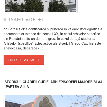
11 Mai 2013
8284
1
de Sergiu SoicaIdentificarea şi punerea în valoare istoriografică a
documentelor istorice din secolul XX, în cazul arhivelor specifice
din România este un demers greu. În cazul de faţă studierea
Arhivelor (specifice) Ecleziastice ale Bisericii Greco-Catolice este
anevoioasă, deoarece (...)
CITEȘTE MAI MULT
ISTORICUL CLĂDIRII CURIEI ARHIEPISCOPIEI MAJORE BLAJ
- PARTEA A II-A