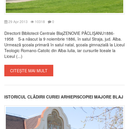
29 Apr 2013
10318
0
Directorii Bibliotecii Centrale BlajZENOVIE PÂCLIŞANU1886-
1958 S-a născut la 9 noiembrie 1886, în satul Straja, jud. Alba.
Urmează şcoala primară în satul natal, şcoala gimnazială la Liceul
Teologic Romano-Catolic din Alba-Iulia, iar cursurile liceale la
Liceul (...)
CITEȘTE MAI MULT
ISTORICUL CLĂDIRII CURIEI ARHIEPISCOPIEI MAJORE BLAJ