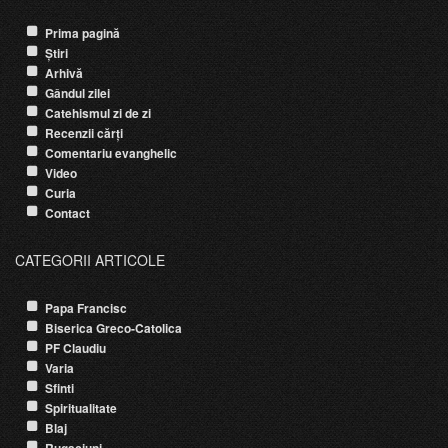
Prima pagină
Știri
Arhivă
Gândul zilei
Catehismul zi de zi
Recenzii cărți
Comentariu evanghelic
Video
Curia
Contact
CATEGORII ARTICOLE
Papa Francisc
Biserica Greco-Catolica
PF Claudiu
Varia
Sfinti
Spiritualitate
Blaj