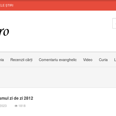
LE ȘTIRI
nia
Recenzii cărți
Comentariu evanghelic
Video
Curia
L
mul zi de zi 2812
 2023
1818