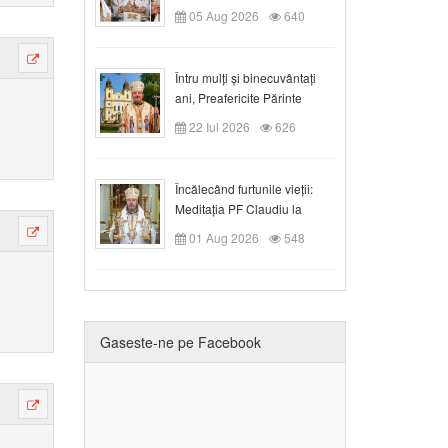
05 Aug 2026
640
Întru mulți și binecuvântați
ani, Preafericite Părinte
Claudiu!
22 Iul 2026
626
Încălecând furtunile vieții:
Meditația PF Claudiu la
Duminica a IX-a după Rusalii
01 Aug 2026
548
Gaseste-ne pe Facebook