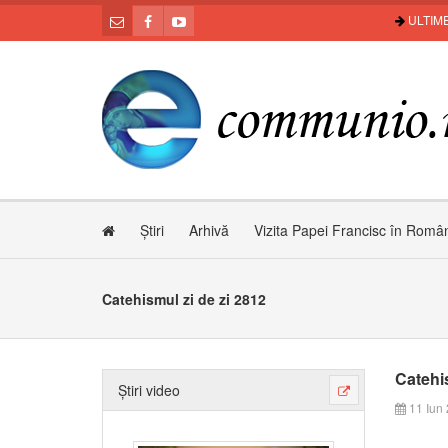
ULTIME
Știri
Arhivă
Vizita Papei Francisc în Româ
Catehismul zi de zi 2812
Catehis
Știri video
11 Iun