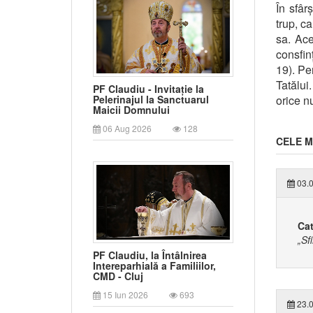
În sfâr
trup, c
sa. Ace
consfin
19). Pe
Tatălui
PF Claudiu - Invitație la
orice n
Pelerinajul la Sanctuarul
Maicii Domnului
06 Aug 2026
128
CELE M
03.0
Cat
„Sf
PF Claudiu, la Întâlnirea
Intereparhială a Familiilor,
CMD - Cluj
15 Iun 2026
693
23.0