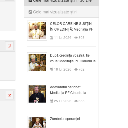
Cele mai vizualizate știri / 30 zile
Cele mai vizualizate știri
CELOR CARE NE SUSȚIN
ÎN CREDINȚĂ: Meditația PF
Claudiu la Duminica a VI-a
11 Iul 2026
803
după Rusalii
După credinţa voastră, fie
vouă! Meditația PF Claudiu la
duminica a VII-a după Rusalii
18 Iul 2026
762
Adevăratul banchet:
Meditația PF Claudiu la
Duminica a VIII-a după
25 Iul 2026
655
Rusalii
Zâmbetul speranței