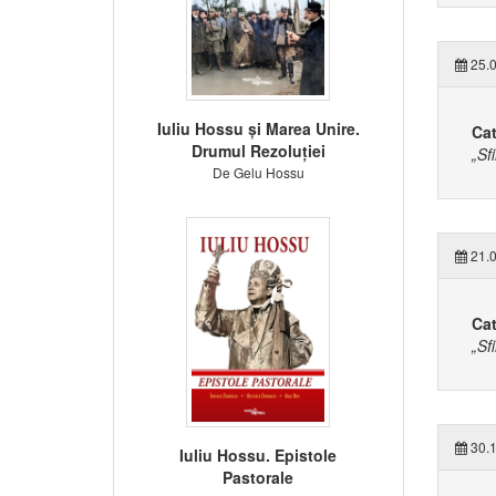
25.0
Iuliu Hossu și Marea Unire.
Cat
Drumul Rezoluției
„Sf
De Gelu Hossu
21.0
Cat
„Sf
30.1
Iuliu Hossu. Epistole
Pastorale