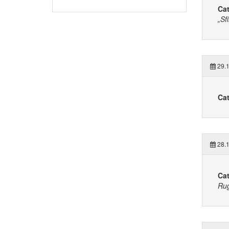
Cat
„Sf
29.1
Cat
28.1
Cat
Rug