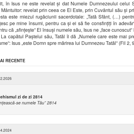
șit, în Isus ne este revelat și dat Numele Dumnezeului celui S
a Mântuitor: revelat prin ceea ce El Este, prin Cuvântul său și pri
sta este miezul rugăciunii sacerdotale: „Tată Sfânt, (…) pent
țesc pe mine însumi, pentru ca și ei să fie consfințiți în adevăr”
ntru că „sfințește” El însuși numele său, Isus ne „face cunoscut
. La capătul Paștelui său, Tatăl îi dă „Numele care este mai p
ume”: Isus „este Domn spre mărirea lui Dumnezeu Tatăl” (Fil 2, 9
AI RECENTE
2.2026
ehismul zi de zi 2814
ințească-se numele Tău” 2814
4.2024