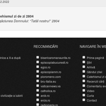
2.2022
ehismul zi de zi 2804
ăciunea Domnului: “Tatăl nostru!” 2804
RECOMANDĂRI
NAVIGARE ÎN W
nica a X-a după
bisericaromanaunita.ro
Prima pagină
episcopiabucuresti.ro
Știri
egco.ro
Arhivă
episcopiamm.ro
Gândul zilei
pioromeno.com
Catehismul zi d
bru-italia.eu
Recenzii cărți
vaticannews.va
Comentariu ev
catholica.ro
Video
ivilizație a iubirii
arcb.ro
Curia
ercis.ro
Contact
radiomaria.ro