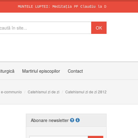
MUNTELE LUPTEI: Meditația PF Claudiu la Duminica a X-a după R
SFÂNTUL DOMINI
Papa, în dialo
Invitația PF C
iturgică
Martiriul episcopilor
Contact
e-communio
Catehismul zi de zi
Catehismul zi de zi 2812
Abonare newsletter