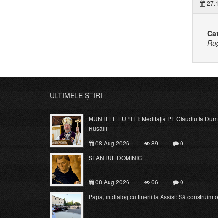
27.1
Cat
Rug
ULTIMELE ȘTIRI
MUNTELE LUPTEI: Meditația PF Claudiu la Dumi
Rusalii
08 Aug 2026
89
0
SFÂNTUL DOMINIC
08 Aug 2026
66
0
Papa, în dialog cu tinerii la Assisi: Să construim o c