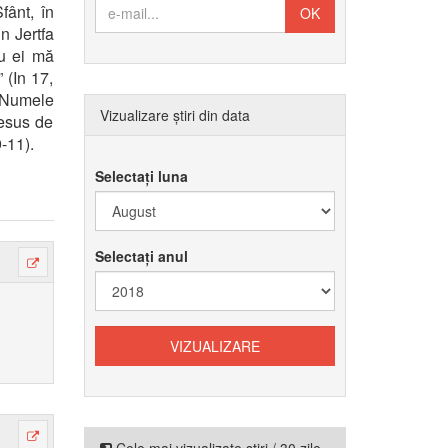
fânt, în
n Jertfa
ru ei mă
 (In 17,
” Numele
Vizualizare știri din data
resus de
-11).
Selectați luna
Selectați anul