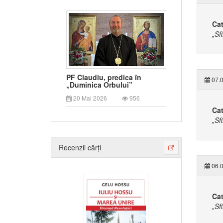
Cat
„Sf
PF Claudiu, predica în
07.0
„Duminica Orbului”
20 Mai 2026
956
Cat
„Sf
Recenzii cărți
06.0
Cat
„Sf