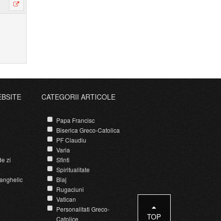
EBSITE
CATEGORII ARTICOLE
Papa Francisc
Biserica Greco-Catolica
PF Claudiu
Varia
e zi
Sfinti
Spiritualitate
anghelic
Blaj
Rugaciuni
Vatican
Personalitati Greco-
TOP
Catolice