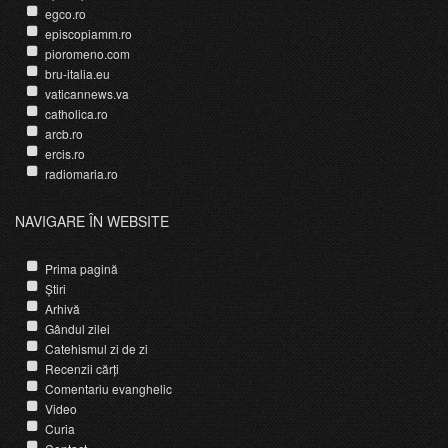
egco.ro
episcopiamm.ro
pioromeno.com
bru-italia.eu
vaticannews.va
catholica.ro
arcb.ro
ercis.ro
radiomaria.ro
NAVIGARE ÎN WEBSITE
Prima pagină
Știri
Arhivă
Gândul zilei
Catehismul zi de zi
Recenzii cărți
Comentariu evanghelic
Video
Curia