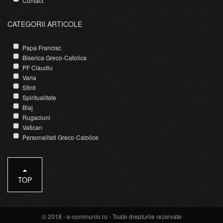
Contact
CATEGORII ARTICOLE
Papa Francisc
Biserica Greco-Catolica
PF Claudiu
Varia
Sfinti
Spiritualitate
Blaj
Rugaciuni
Vatican
Personalitati Greco-Catolice
TOP
© 2018 -
e-communio.ro
- Toate drepturile rezervate