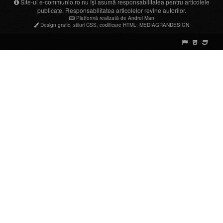
Site-ul e-communio.ro nu își asumă responsabilitatea pentru articolele
publicate. Responsabilitatea articolelor revine autorilor.
Platformă realizată de Andrei Man
Design grafic
,
stiluri CSS
,
codificare HTML
:
MEDIAGRANDESIGN