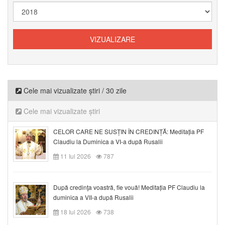
Cele mai vizualizate știri / 30 zile
Cele mai vizualizate știri
CELOR CARE NE SUSȚIN ÎN CREDINȚĂ: Meditația PF
Claudiu la Duminica a VI-a după Rusalii
11 Iul 2026
787
După credinţa voastră, fie vouă! Meditația PF Claudiu la
duminica a VII-a după Rusalii
18 Iul 2026
738