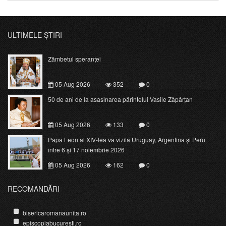
ULTIMELE ȘTIRI
Zâmbetul speranței
05 Aug 2026
352
0
50 de ani de la asasinarea părintelui Vasile Zăpârțan
05 Aug 2026
133
0
Papa Leon al XIV-lea va vizita Uruguay, Argentina și Peru
între 6 și 17 noiembrie 2026
05 Aug 2026
162
0
RECOMANDĂRI
bisericaromanaunita.ro
episcopiabucuresti.ro