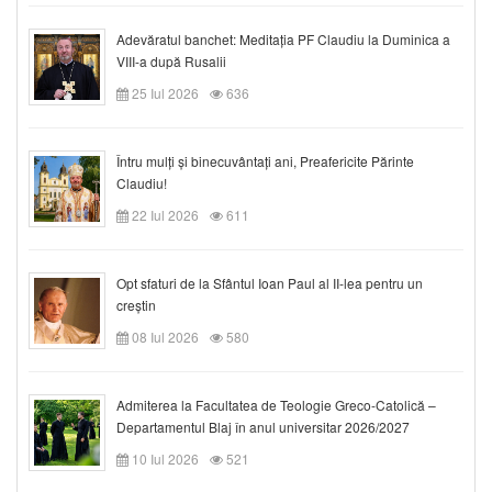
Adevăratul banchet: Meditația PF Claudiu la Duminica a
VIII-a după Rusalii
25 Iul 2026
636
Întru mulți și binecuvântați ani, Preafericite Părinte
Claudiu!
22 Iul 2026
611
Opt sfaturi de la Sfântul Ioan Paul al II-lea pentru un
creștin
08 Iul 2026
580
Admiterea la Facultatea de Teologie Greco-Catolică –
Departamentul Blaj în anul universitar 2026/2027
10 Iul 2026
521