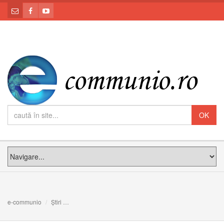
e-communio
Știri
Tinerii Parohiei Greco-Catolice din Brașov vestesc Naș