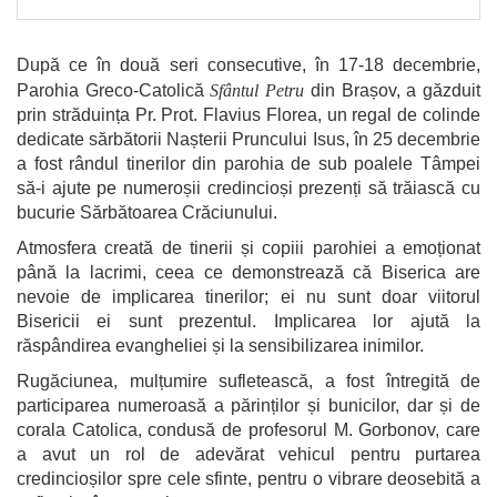
După ce în două seri consecutive, în 17-18 decembrie,
Parohia Greco-Catolică
Sfântul Petru
din Brașov, a găzduit
prin străduința Pr. Prot. Flavius Florea, un regal de colinde
dedicate sărbătorii Nașterii Pruncului Isus, în 25 decembrie
a fost rândul tinerilor din parohia de sub poalele Tâmpei
să-i ajute pe numeroșii credincioși prezenți să trăiască cu
bucurie Sărbătoarea Crăciunului.
Atmosfera creată de tinerii și copiii parohiei a emoționat
până la lacrimi, ceea ce demonstrează că Biserica are
nevoie de implicarea tinerilor; ei nu sunt doar viitorul
Bisericii ei sunt prezentul. Implicarea lor ajută la
răspândirea evangheliei și la sensibilizarea inimilor.
Rugăciunea, mulțumire sufletească, a fost întregită de
participarea numeroasă a părinților și bunicilor, dar și de
corala Catolica, condusă de profesorul M. Gorbonov, care
a avut un rol de adevărat vehicul pentru purtarea
credincioșilor spre cele sfinte, pentru o vibrare deosebită a