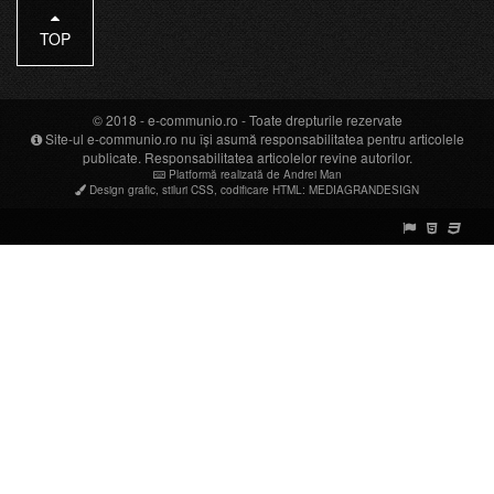
TOP
© 2018 -
e-communio.ro
- Toate drepturile rezervate
Site-ul e-communio.ro nu își asumă responsabilitatea pentru articolele
publicate. Responsabilitatea articolelor revine autorilor.
Platformă realizată de Andrei Man
Design grafic
,
stiluri CSS
,
codificare HTML
:
MEDIAGRANDESIGN