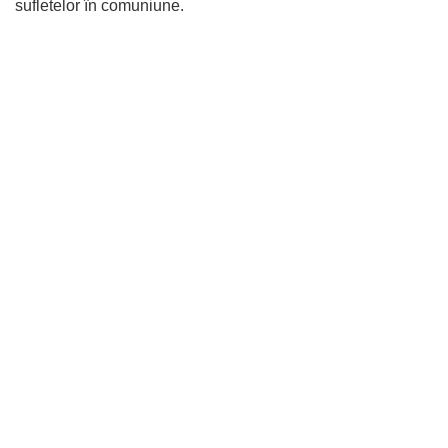
sufletelor în comuniune.