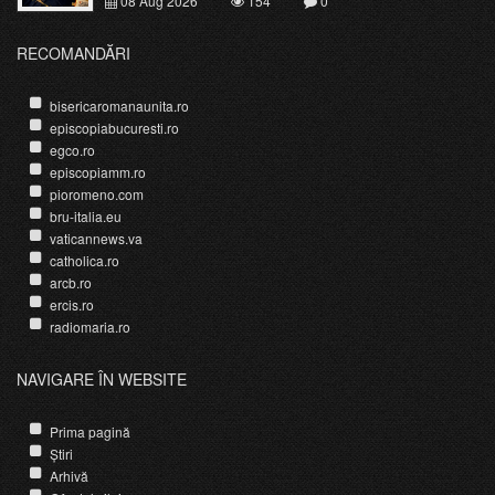
08 Aug 2026
154
0
RECOMANDĂRI
bisericaromanaunita.ro
episcopiabucuresti.ro
egco.ro
episcopiamm.ro
pioromeno.com
bru-italia.eu
vaticannews.va
catholica.ro
arcb.ro
ercis.ro
radiomaria.ro
NAVIGARE ÎN WEBSITE
Prima pagină
Știri
Arhivă