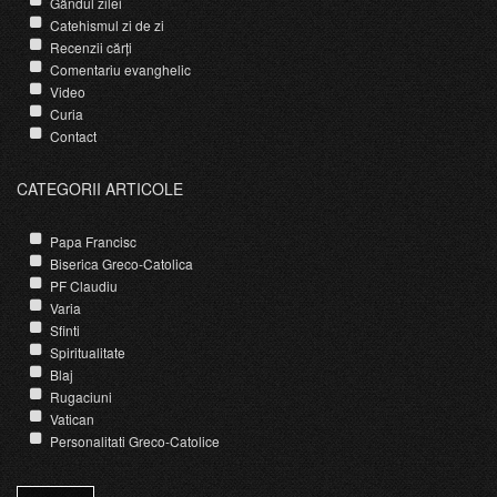
Gândul zilei
Catehismul zi de zi
Recenzii cărți
Comentariu evanghelic
Video
Curia
Contact
CATEGORII ARTICOLE
Papa Francisc
Biserica Greco-Catolica
PF Claudiu
Varia
Sfinti
Spiritualitate
Blaj
Rugaciuni
Vatican
Personalitati Greco-Catolice