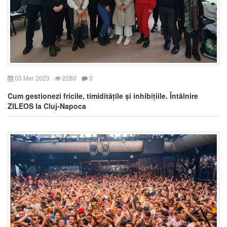
03 Mar 2023
2280
0
Cum gestionezi fricile, timiditățile și inhibițiile. Întâlnire
ZILEOS la Cluj-Napoca