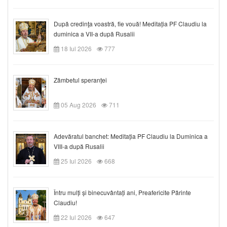
După credinţa voastră, fie vouă! Meditația PF Claudiu la
duminica a VII-a după Rusalii
18 Iul 2026
777
Zâmbetul speranței
05 Aug 2026
711
Adevăratul banchet: Meditația PF Claudiu la Duminica a
VIII-a după Rusalii
25 Iul 2026
668
Întru mulți și binecuvântați ani, Preafericite Părinte
Claudiu!
22 Iul 2026
647