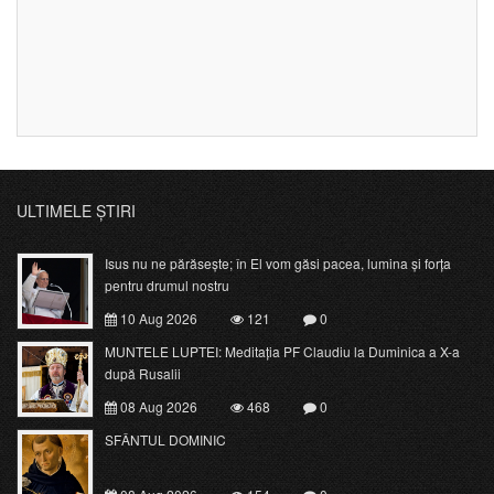
ULTIMELE ȘTIRI
Isus nu ne părăsește; în El vom găsi pacea, lumina și forța
pentru drumul nostru
10 Aug 2026
121
0
MUNTELE LUPTEI: Meditația PF Claudiu la Duminica a X-a
după Rusalii
08 Aug 2026
468
0
SFÂNTUL DOMINIC