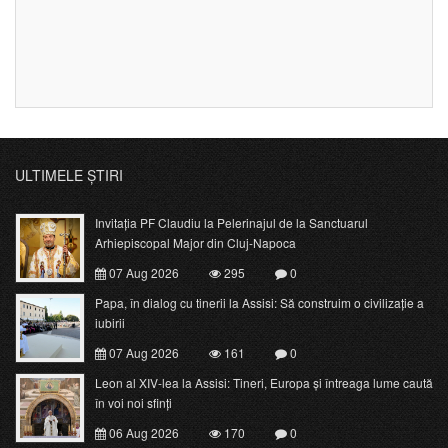
ULTIMELE ȘTIRI
Invitația PF Claudiu la Pelerinajul de la Sanctuarul
Arhiepiscopal Major din Cluj-Napoca
07 Aug 2026
295
0
Papa, în dialog cu tinerii la Assisi: Să construim o civilizație a
iubirii
07 Aug 2026
161
0
Leon al XIV-lea la Assisi: Tineri, Europa și întreaga lume caută
în voi noi sfinți
06 Aug 2026
170
0