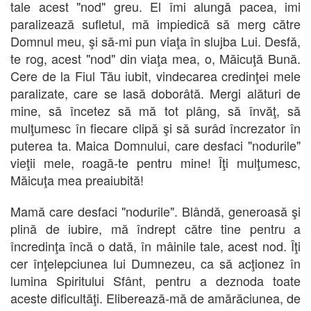
tale acest "nod" greu. El îmi alungă pacea, imi
paralizează sufletul, mă impiedică să merg către
Domnul meu, şi să-mi pun viaţa în slujba Lui. Desfă,
te rog, acest "nod" din viaţa mea, o, Măicuţă Bună.
Cere de la Fiul Tău iubit, vindecarea credinţei mele
paralizate, care se lasă doborâtă. Mergi alături de
mine, să încetez să mă tot plâng, să învăţ, să
mulţumesc în fiecare clipă şi să surâd încrezator în
puterea ta. Maica Domnului, care desfaci "nodurile"
vieţii mele, roagă-te pentru mine! Îţi mulţumesc,
Măicuţa mea preaiubită!
Mamă care desfaci "nodurile". Blândă, generoasă şi
plină de iubire, mă îndrept către tine pentru a
încredinţa încă o dată, în mâinile tale, acest nod. Îţi
cer înţelepciunea lui Dumnezeu, ca să acţionez în
lumina Spiritului Sfânt, pentru a deznoda toate
aceste dificultăţi. Eliberează-mă de amărăciunea, de