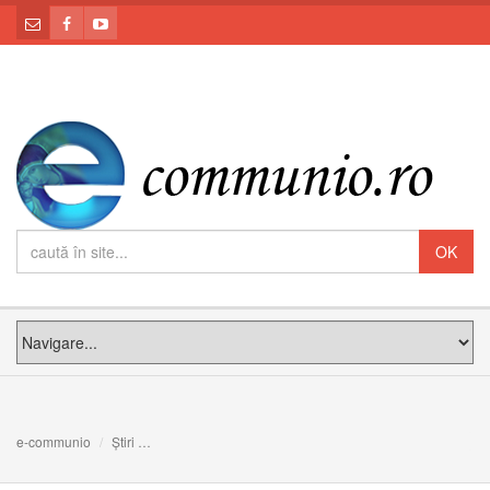
e-communio
Știri
Rugăciune către Maica Domnului care desface nodurile 