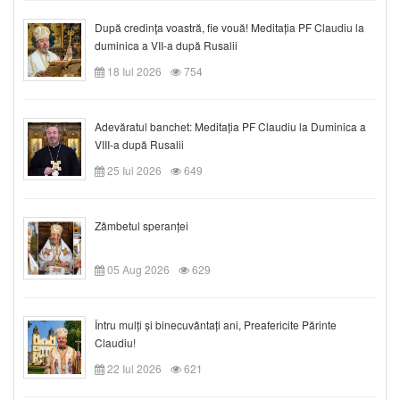
După credinţa voastră, fie vouă! Meditația PF Claudiu la
duminica a VII-a după Rusalii
18 Iul 2026
754
Adevăratul banchet: Meditația PF Claudiu la Duminica a
VIII-a după Rusalii
25 Iul 2026
649
Zâmbetul speranței
05 Aug 2026
629
Întru mulți și binecuvântați ani, Preafericite Părinte
Claudiu!
22 Iul 2026
621