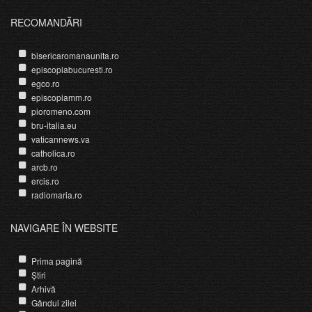
RECOMANDĂRI
bisericaromanaunita.ro
episcopiabucuresti.ro
egco.ro
episcopiamm.ro
pioromeno.com
bru-italia.eu
vaticannews.va
catholica.ro
arcb.ro
ercis.ro
radiomaria.ro
NAVIGARE ÎN WEBSITE
Prima pagină
Știri
Arhivă
Gândul zilei