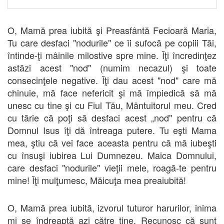
O, Mamă prea iubită şi Preasfântă Fecioară Maria,
Tu care desfaci "nodurile" ce îi sufocă pe copiii Tăi,
întinde-ţi mâinile milostive spre mine. Îţi încredinţez
astăzi acest "nod" (numim necazul) şi toate
consecinţele negative. Îţi dau acest "nod" care mă
chinuie, mă face nefericit şi mă împiedică să mă
unesc cu tine şi cu Fiul Tău, Mântuitorul meu. Cred
cu tărie că poţi să desfaci acest „nod" pentru că
Domnul Isus îţi dă întreaga putere. Tu eşti Mama
mea, ştiu că vei face aceasta pentru că mă iubeşti
cu însuşi iubirea Lui Dumnezeu. Maica Domnului,
care desfaci "nodurile" vieţii mele, roagă-te pentru
mine! Îţi mulţumesc, Măicuţa mea preaiubită!
O, Mamă prea iubită, izvorul tuturor harurilor, inima
mi se îndreaptă azi către tine. Recunosc că sunt