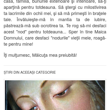
casa, familia, bunurile exterioare şi interioare, să-ţi
aparţină pentru totdeauna. Să ştergi cu milostivirea
ta lacrimile din ochii mei, şi să mă primeşti în braţele
tale. Învăluieşte-mă în mantia ta de iubire,
păstrează-mă sub ocrotirea ta. Te rog să-mi desfaci
acest "nod" pentru totdeauna... Sper în tine Maica
Domnului, care desfaci "nodurile" vieţii mele, roagă-
te pentru mine!
Îţi mulţumesc, Măicuţa mea preiubită!
ȘTIRI DIN ACEEAȘI CATEGORIE