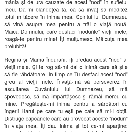
mânia şi de ura cauzate de acest "nod" în sufletul
meu. Dă-mi blândeţea ta, ca să învăţ să meditez
totul în tăcere în inima mea. Spiritul lui Dumnezeu
să vină asupra mea pentru a trăi o viaţă nouă.
Maica Domnului, care desfaci "nodurile” vieţii mele,
roagă-te pentru mine! Îţi mulţumesc, Măicuţa mea
preiubită!
Regina şi Mama Îndurării, îţi predau acest "nod" al
vieţii mele. Şi te rog să-mi dai o inimă care să ştie
să fie răbdătoare, în timp ce Tu desfaci acest "nod"
greu al vieţii mele. Învaţă-mă să perseverez în
ascultarea Cuvântului lui Dumnezeu, să mă
spovedesc, să mă împărtăşesc şi rămâi mereu cu
mine. Pregăteşte-mi inima pentru a sărbători cu
îngerii Harul pe care tu eşti pe cale să mi-l obţii.
Distruge capcanele care au provocat aceste "noduri"
în viaţa mea. Îţi dau inima şi tot ce-mi aparţine: