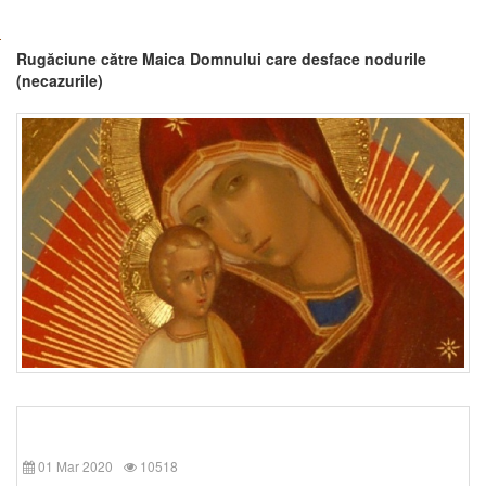
Rugăciune către Maica Domnului care desface nodurile
(necazurile)
01 Mar 2020
10518