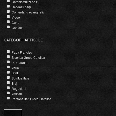
Catehismul zi de zi
Recenzii cărți
Comentariu evanghelic
Video
Curia
Contact
CATEGORII ARTICOLE
Papa Francisc
Biserica Greco-Catolica
PF Claudiu
Varia
Sfinti
Spiritualitate
Blaj
Rugaciuni
Vatican
Personalitati Greco-Catolice