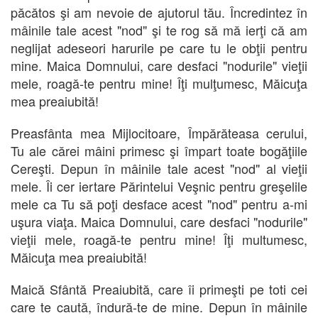
păcătos şi am nevoie de ajutorul tău. Încredintez în
mâinile tale acest "nod" şi te rog să mă ierţi că am
neglijat adeseori harurile pe care tu le obţii pentru
mine. Maica Domnului, care desfaci "nodurile" vieţii
mele, roagă-te pentru mine! Îţi mulţumesc, Măicuţa
mea preaiubită!
Preasfânta mea Mijlocitoare, Împărăteasa cerului,
Tu ale cărei mâini primesc şi împart toate bogăţiile
Cereşti. Depun în mâinile tale acest "nod" al vieţii
mele. Îi cer iertare Părintelui Veşnic pentru greşelile
mele ca Tu să poţi desface acest "nod" pentru a-mi
uşura viaţa. Maica Domnului, care desfaci "nodurile"
vieţii mele, roagă-te pentru mine! Îţi multumesc,
Măicuţa mea preaiubită!
Maică Sfântă Preaiubită, care îi primeşti pe toti cei
care te caută, îndură-te de mine. Depun în mâinile