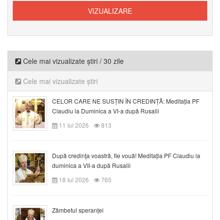
Cele mai vizualizate știri / 30 zile
Cele mai vizualizate știri
CELOR CARE NE SUSȚIN ÎN CREDINȚĂ: Meditația PF
Claudiu la Duminica a VI-a după Rusalii
11 Iul 2026
813
După credinţa voastră, fie vouă! Meditația PF Claudiu la
duminica a VII-a după Rusalii
18 Iul 2026
765
Zâmbetul speranței