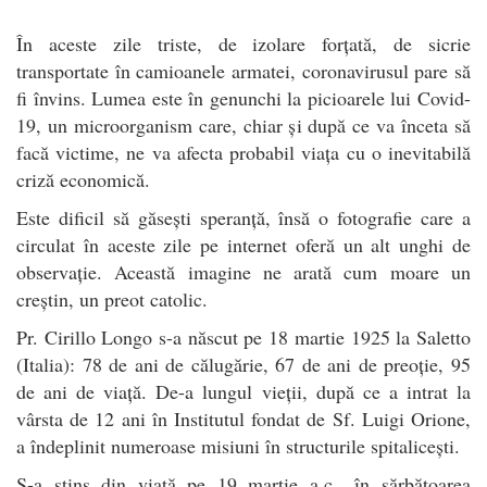
În aceste zile triste, de izolare forțată, de sicrie
transportate în camioanele armatei, coronavirusul pare să
fi învins. Lumea este în genunchi la picioarele lui Covid-
19, un microorganism care, chiar și după ce va înceta să
facă victime, ne va afecta probabil viața cu o inevitabilă
criză economică.
Este dificil să găsești speranță, însă o fotografie care a
circulat în aceste zile pe internet oferă un alt unghi de
observație. Această imagine ne arată cum moare un
creștin, un preot catolic.
Pr. Cirillo Longo s-a născut pe 18 martie 1925 la Saletto
(Italia): 78 de ani de călugărie, 67 de ani de preoție, 95
de ani de viață. De-a lungul vieții, după ce a intrat la
vârsta de 12 ani în Institutul fondat de Sf. Luigi Orione,
a îndeplinit numeroase misiuni în structurile spitalicești.
S-a stins din viață pe 19 martie a.c., în sărbătoarea