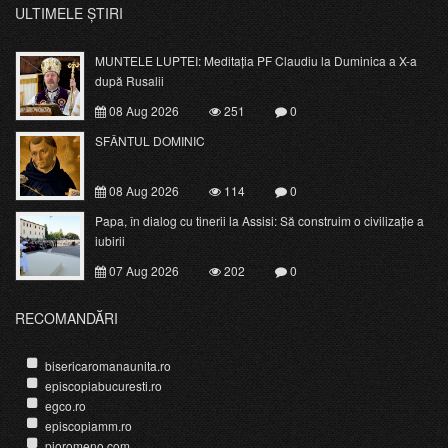
ULTIMELE ȘTIRI
MUNTELE LUPTEI: Meditația PF Claudiu la Duminica a X-a
după Rusalii
08 Aug 2026
251
0
SFÂNTUL DOMINIC
08 Aug 2026
114
0
Papa, în dialog cu tinerii la Assisi: Să construim o civilizație a
iubirii
07 Aug 2026
202
0
RECOMANDĂRI
bisericaromanaunita.ro
episcopiabucuresti.ro
egco.ro
episcopiamm.ro
pioromeno.com