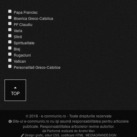
Papa Francisc
Biserica Greco-Catolica
PF Claudiu
Varia
Sfinti
Spiritualitate
Blaj
Rugaciuni
Vatican
Personalitati Greco-Catolice
TOP
© 2018 -
e-communio.ro
- Toate drepturile rezervate
Site-ul e-communio.ro nu își asumă responsabilitatea pentru articolele
publicate. Responsabilitatea articolelor revine autorilor.
Platformă realizată de Andrei Man
Design grafic
,
stiluri CSS
,
codificare HTML
:
MEDIAGRANDESIGN