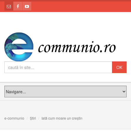
e-communio
Știri
Iată cum moare un creștin