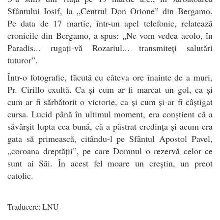
Sfântului Iosif, la „Centrul Don Orione” din Bergamo.
Pe data de 17 martie, într-un apel telefonic, relatează
cronicile din Bergamo, a spus: „Ne vom vedea acolo, în
Paradis... rugați-vă Rozariul... transmiteți salutări
tuturor”.
Într-o fotografie, făcută cu câteva ore înainte de a muri,
Pr. Cirillo exultă. Ca și cum ar fi marcat un gol, ca și
cum ar fi sărbătorit o victorie, ca și cum și-ar fi câștigat
cursa. Lucid până în ultimul moment, era conștient că a
săvârșit lupta cea bună, că a păstrat credința și acum era
gata să primească, citându-l pe Sfântul Apostol Pavel,
„coroana dreptății”, pe care Domnul o rezervă celor ce
sunt ai Săi. În acest fel moare un creștin, un preot
catolic.
Traducere: LNU