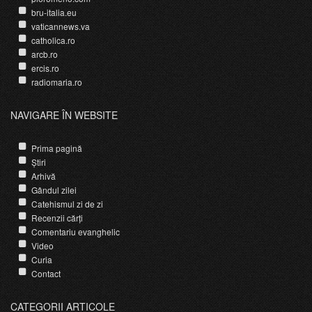
bru-italia.eu
vaticannews.va
catholica.ro
arcb.ro
ercis.ro
radiomaria.ro
NAVIGARE ÎN WEBSITE
Prima pagină
Știri
Arhivă
Gândul zilei
Catehismul zi de zi
Recenzii cărți
Comentariu evanghelic
Video
Curia
Contact
CATEGORII ARTICOLE