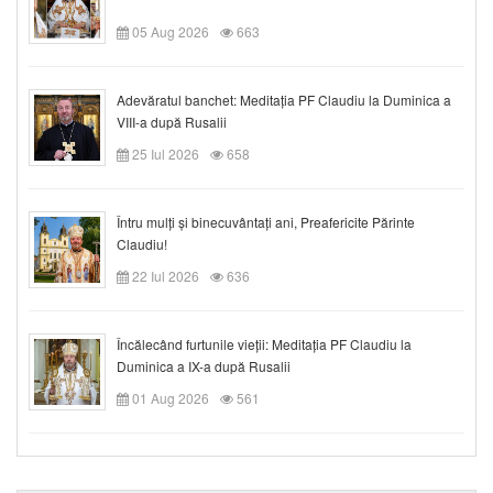
05 Aug 2026
663
Adevăratul banchet: Meditația PF Claudiu la Duminica a
VIII-a după Rusalii
25 Iul 2026
658
Întru mulți și binecuvântați ani, Preafericite Părinte
Claudiu!
22 Iul 2026
636
Încălecând furtunile vieții: Meditația PF Claudiu la
Duminica a IX-a după Rusalii
01 Aug 2026
561