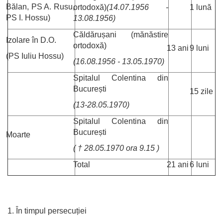
Bălan, PS A. Rusu,
ortodoxă)
(14.07.1956 -
1 lună
PS I. Hossu)
13.08.1956)
Căldărușani (mănăstire
Izolare în D.O.
ortodoxă)
13 ani
9 luni
(PS Iuliu Hossu)
(16.08.1956 - 13.05.1970)
Spitalul Colentina din
București
15 zile
(13-28.05.1970)
Spitalul Colentina din
București
Moarte
( †
28.05.1970 ora 9.15 )
Total
21 ani
6 luni
1. În timpul persecuției