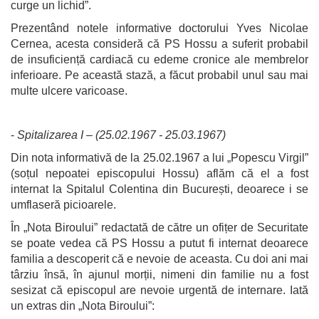
curge un lichid”.
Prezentând notele informative doctorului Yves Nicolae
Cernea, acesta consideră că PS Hossu a suferit probabil
de insuficiență cardiacă cu edeme cronice ale membrelor
inferioare. Pe această stază, a făcut probabil unul sau mai
multe ulcere varicoase.
-
Spitalizarea I – (25.02.1967 - 25.03.1967)
Din nota informativă de la 25.02.1967 a lui „Popescu Virgil”
(soțul nepoatei episcopului Hossu) aflăm că el a fost
internat la Spitalul Colentina din București, deoarece i se
umflaseră picioarele.
În „Nota Biroului” redactată de către un ofițer de Securitate
se poate vedea că PS Hossu a putut fi internat deoarece
familia a descoperit că e nevoie de aceasta. Cu doi ani mai
târziu însă, în ajunul morții, nimeni din familie nu a fost
sesizat că episcopul are nevoie urgentă de internare. Iată
un extras din „Nota Biroului”: