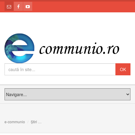
e-communio
Știri
50 de ani de la plecarea la Cer a Fericitului Ierarh Iuliu