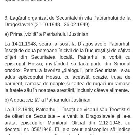
3. Lagărul organizat de Securitate în vila Patriarhului de la
Dragoslavele (31.10.1948 - 26.02.1949)
a) Prima „vizită” a Patriarhului Justinian
La 14.11.1948, seara, a sosit la Dragoslavele Patriarhul,
însoțit de două persoane în civil de la București și de câțiva
ofițeri din Securitatea locală. Patriarhul a vorbit cu
episcopul Hossu, invitându-l să facă parte din Sinodul
ortodox. Pentru a favoriza „dialogul”, prin Securitate i s-au
adus episcopului Hossu, cu această ocazie, trusa de
bărbierit, cămașa de noapte și cartea de rugăciuni rămase
la fratele său în noaptea arestării, inclusiv câteva alimente.
b) A doua „vizită” a Patriarhului Justinian
La 3.12.1948, Patriarhul – însoțit de vicarul său Teoctist și
de ofițeri de Securitate – a venit la Dragoslavele și le-a
arătat episcopilor Monitorul Oficial din 2.12.1948, cu
decretul nr. 358/1948. El le-a cerut episcopilor să indice