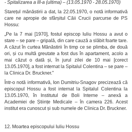
- Spitalizarea a III-a (ultima) – (13.05.1970
-
28.05.1970)
Starețul mănăstirii a dat, la 22.05.1970, o notă informativă
care ne apropie de sfârșitul Căii Crucii parcurse de PS
Hossu:
„Pe la 7 mai [1970], fostul episcop Iuliu Hossu a avut o
stare – se pare – gripală, din care cauză a slăbit foarte tare.
A căzut în curtea Mănăstirii în timp ce se plimba, de două
ori, și cu multă greutate a fost dus în apartament, acolo a
mai căzut o dată și, în jurul zilei de 10 mai [corect
13.05.1970], a fost internat la Spitalul Colentina – se pare –
la Clinica Dr. Bruckner.”
Într-o notă informativă, Ion Dumitriu-Snagov precizează că
episcopul Hossu a fost internat la Spitalul Colentina la
13.05.1970, în Institutul de Boli Interne – anexă a
Academiei de Științe Medicale – în camera 226. Acest
institut era cunoscut și sub numele de Clinica Dr. Bruckner.
12. Moartea episcopului Iuliu Hossu