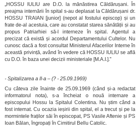
„HOSSU IULIU are D.O. la mănăstirea Căldărușani. În
preajma internării în spital s-au deplasat la Căldărușani dr.
HOSSU TRAIAN [junior] (nepot al fostului episcop) și un
frate de-al acestuia, care au constatat starea sănătății și au
propus Patriarhiei să-l interneze în spital. Agentul a
precizat că există și acordul Departamentului Cultelor. Nu
cunosc dacă a fost consultat Ministerul Afacerilor Interne în
această privință, având în vedere că HOSSU IULIU se află
cu D.O. în baza unei decizii ministeriale [M.A.I.].”
- Spitalizarea a II-a – (? - 25.09.1969)
Cu câteva zile înainte de 25.09.1969 (când și-a redactat
informatorul nota), s-a încheiat o nouă internare a
episcopului Hossu la Spitalul Colentina. Nu știm când a
fost internat. Cu ocazia ieșirii din spital, el a trecut și pe la
mormintele fraților săi în episcopat, PS Vasile Aftenie și PS
Ioan Bălan, îngropați în Cimitirul Bellu Catolic.