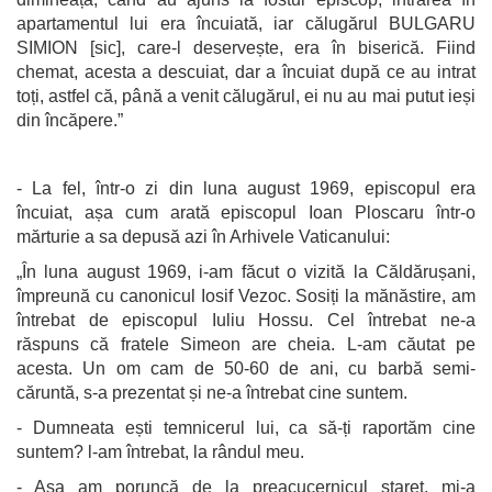
apartamentul lui era încuiată, iar călugărul BULGARU
SIMION [sic], care-l deservește, era în biserică. Fiind
chemat, acesta a descuiat, dar a încuiat după ce au intrat
toți, astfel că, până a venit călugărul, ei nu au mai putut ieși
din încăpere.”
- La fel, într-o zi din luna august 1969, episcopul era
încuiat, așa cum arată episcopul Ioan Ploscaru într-o
mărturie a sa depusă azi în Arhivele Vaticanului:
„În luna august 1969, i-am făcut o vizită la Căldărușani,
împreună cu canonicul Iosif Vezoc. Sosiți la mănăstire, am
întrebat de episcopul Iuliu Hossu. Cel întrebat ne-a
răspuns că fratele Simeon are cheia. L-am căutat pe
acesta. Un om cam de 50-60 de ani, cu barbă semi-
căruntă, s-a prezentat și ne-a întrebat cine suntem.
- Dumneata ești temnicerul lui, ca să-ți raportăm cine
suntem? l-am întrebat, la rândul meu.
- Așa am poruncă de la preacucernicul stareț, mi-a