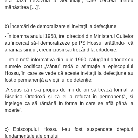
era paza nevăzută a Securității, care cerceta mereu
mănăstirea […]”.
b) Încercări de demoralizare și invitații la defecțiune
- În toamna anului 1958, trei directori din Ministerul Cultelor
au încercat să‑l demoralizeze pe PS Hossu, arătându-i că
a rămas singur, credincioșii săi trecând la ortodoxie.
- Într-o notă informativă din iulie 1960, călugărul ortodox cu
numele codificat „Vântu” redă o afirmație a episcopului
Hossu, în care se vede că aceste invitații la defecțiune au
fost o permanență a vieții lui de detenție:
„A spus că i s-a propus de mii de ori să treacă formal la
Biserica Ortodoxă și că el a refuzat în permanență, și
înțelege ca să rămână în forma în care se află până la
moarte”.
c) Episcopului Hossu i-au fost suspendate drepturi
fundamentale ale omului