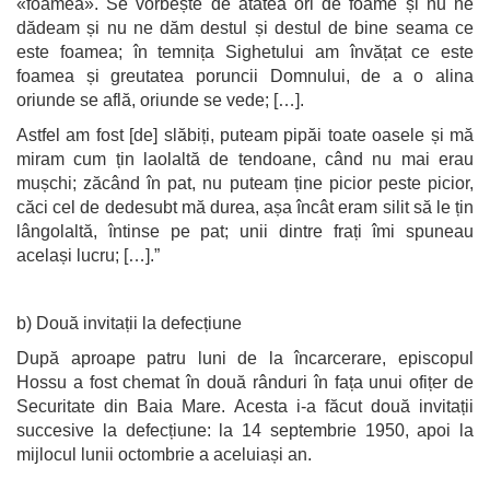
«foamea». Se vorbește de atâtea ori de foame și nu ne
dădeam și nu ne dăm destul și destul de bine seama ce
este foamea; în temnița Sighetului am învățat ce este
foamea și greutatea poruncii Domnului, de a o alina
oriunde se află, oriunde se vede; […].
Astfel am fost [de] slăbiți, puteam pipăi toate oasele și mă
miram cum țin laolaltă de tendoane, când nu mai erau
mușchi; zăcând în pat, nu puteam ține picior peste picior,
căci cel de dedesubt mă durea, așa încât eram silit să le țin
lângolaltă, întinse pe pat; unii dintre frați îmi spuneau
același lucru; […].”
b) Două invitații la defecțiune
După aproape patru luni de la încarcerare, episcopul
Hossu a fost chemat în două rânduri în fața unui ofițer de
Securitate din Baia Mare. Acesta i-a făcut două invitații
succesive la defecțiune: la 14 septembrie 1950, apoi la
mijlocul lunii octombrie a aceluiași an.