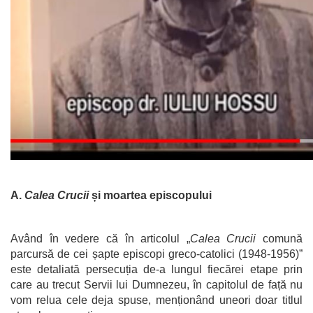
A.
Calea Crucii
și moartea episcopului
Având în vedere că în articolul „
Calea Crucii
comună
parcursă de cei șapte episcopi greco-catolici (1948-1956)”
este detaliată persecuția de-a lungul fiecărei etape prin
care au trecut Servii lui Dumnezeu, în capitolul de față nu
vom relua cele deja spuse, menționând uneori doar titlul