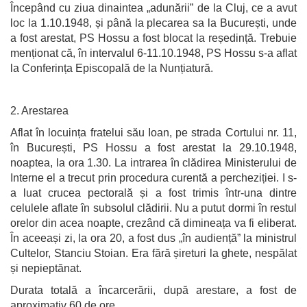
Începând cu ziua dinaintea „adunării” de la Cluj, ce a avut
loc la 1.10.1948, și până la plecarea sa la București, unde
a fost arestat, PS Hossu a fost blocat la reședință. Trebuie
menționat că, în intervalul 6-11.10.1948, PS Hossu s-a aflat
la Conferința Episcopală de la Nunțiatură.
2. Arestarea
Aflat în locuința fratelui său Ioan, pe strada Cortului nr. 11,
în București, PS Hossu a fost arestat la 29.10.1948,
noaptea, la ora 1.30. La intrarea în clădirea Ministerului de
Interne el a trecut prin procedura curentă a percheziției. I s-
a luat crucea pectorală și a fost trimis într-una dintre
celulele aflate în subsolul clădirii. Nu a putut dormi în restul
orelor din acea noapte, crezând că dimineața va fi eliberat.
În aceeași zi, la ora 20, a fost dus „în audiență” la ministrul
Cultelor, Stanciu Stoian. Era fără șireturi la ghete, nespălat
și nepieptănat.
Durata totală a încarcerării, după arestare, a fost de
aproximativ 60 de ore.