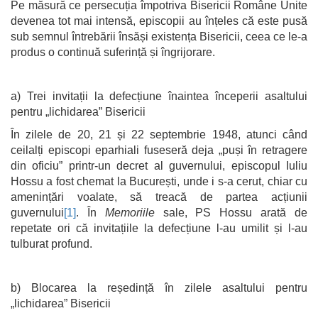
Pe măsură ce persecuția împotriva Bisericii Române Unite
devenea tot mai intensă, episcopii au înțeles că este pusă
sub semnul întrebării însăși existența Bisericii, ceea ce le-a
produs o continuă suferință și îngrijorare.
a) Trei invitații la defecțiune înaintea începerii asaltului
pentru „lichidarea” Bisericii
În zilele de 20, 21 și 22 septembrie 1948, atunci când
ceilalți episcopi eparhiali fuseseră deja „puși în retragere
din oficiu” printr-un decret al guvernului, episcopul Iuliu
Hossu a fost chemat la București, unde i s-a cerut, chiar cu
amenințări voalate, să treacă de partea acțiunii
guvernului
[1]
. În
Memoriile
sale, PS Hossu arată de
repetate ori că invitațiile la defecțiune l-au umilit și l-au
tulburat profund.
b) Blocarea la reședință în zilele asaltului pentru
„lichidarea” Bisericii