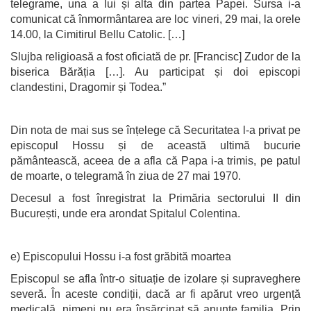
telegrame, una a lui și alta din partea Papei. Sursa i-a
comunicat că înmormântarea are loc vineri, 29 mai, la orele
14.00, la Cimitirul Bellu Catolic. […]
Slujba religioasă a fost oficiată de pr. [Francisc] Zudor de la
biserica Bărăția […]. Au participat și doi episcopi
clandestini, Dragomir și Todea.”
Din nota de mai sus se înțelege că Securitatea l-a privat pe
episcopul Hossu și de această ultimă bucurie
pământească, aceea de a afla că Papa i-a trimis, pe patul
de moarte, o telegramă în ziua de 27 mai 1970.
Decesul a fost înregistrat la Primăria sectorului II din
București, unde era arondat Spitalul Colentina.
e) Episcopului Hossu i-a fost grăbită moartea
Episcopul se afla într-o situație de izolare și supraveghere
severă. În aceste condiții, dacă ar fi apărut vreo urgență
medicală, nimeni nu era însărcinat să anunțe familia. Prin