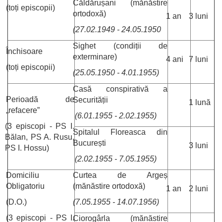
Căldărușani (mănăstire
(toți episcopii)
ortodoxă)
1 an
3 luni
(27.02.1949 - 24.05.1950
Sighet (condiții de
Închisoare
exterminare)
4 ani
7 luni
(toți episcopii)
(25.05.1950 - 4.01.1955)
Casă conspirativă a
Perioadă de
Securității
1 lună
„refacere”
(6.01.1955 - 2.02.1955)
(3 episcopi - PS I.
Spitalul Floreasca din
Bălan, PS A. Rusu,
București
3 luni
PS I. Hossu)
(2.02.1955 - 7.05.1955)
Domiciliu
Curtea de Argeș
Obligatoriu
(mănăstire ortodoxă)
1 an
2 luni
(D.O.)
(7.05.1955 - 14.07.1956)
(3 episcopi - PS I.
Ciorogârla (mănăstire