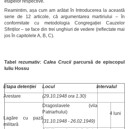
etapelor respective.
Reamintim, așa cum am arătat în Introducerea la această
serie de 12 articole, că argumentarea martiriului – în
conformitate cu metodologia Congregației Cauzelor
Sfinților – se face din trei unghiuri de vedere (reflectate mai
jos în capitolele A, B, C).
Tabel rezumativ:
Calea Crucii
parcursă de episcopul
Iuliu Hossu
Etapa detenției
Locul
Intervalul
Arestare
(29.10.1948 ora 1.30)
Dragoslavele (vila
Patriarhului)
4 luni
Lagăre cu pază
(31.10.1948 - 26.02.1949)
militară