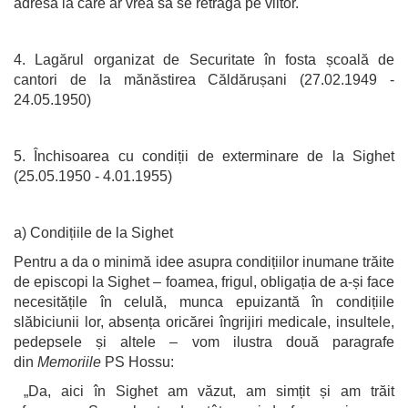
adresa la care ar vrea să se retragă pe viitor.
4. Lagărul organizat de Securitate în fosta școală de
cantori de la mănăstirea Căldărușani (27.02.1949 -
24.05.1950)
5. Închisoarea cu condiții de exterminare de la Sighet
(25.05.1950 - 4.01.1955)
a) Condițiile de la Sighet
Pentru a da o minimă idee asupra condițiilor inumane trăite
de episcopi la Sighet – foamea, frigul, obligația de a-și face
necesitățile în celulă, munca epuizantă în condițiile
slăbiciunii lor, absența oricărei îngrijiri medicale, insultele,
pedepsele și altele – vom ilustra două paragrafe
din
Memoriile
PS Hossu:
„Da, aici în Sighet am văzut, am simțit și am trăit