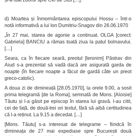
d) Moartea și înmormântarea episcopului Hossu – într-o
notă informativă a lui Ion Dumitriu-Snagov din 26.06.1970
„În 27 mai, starea de agonie a continuat. OLGA [corect:
Gabriela] BANCIU a rămas toată ziua la patul bolnavului.
[…]
Seara, ca în fiecare seară, preotul [Ieronim] Păstrav din
Aiud s-a prezentat să vadă dacă are asigurată garda de
noapte (în fiecare noapte a făcut de gardă câte un preot
greco-catolic).
A doua zi de dimineață [28.05.1970], la orele 9.00, a sosit
prima telegramă [de la Roma], semnată de Mons. [Aloisie]
Tăutu și l-a găsit pe episcop în starea lui gravă. I-au citit,
cei de față, de două-trei ori textul, fără să aibă certitudinea
că l-a reținut. La 9.15 a decedat. […]
[Mons. Tăutu] s-a interesat de telegrame – fiindcă în
dimineața de 27 mai expediase spre București două