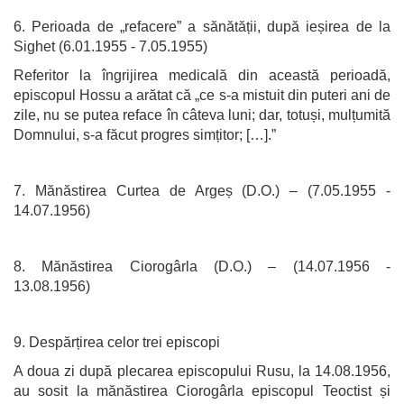
6. Perioada de „refacere” a sănătății, după ieșirea de la
Sighet (6.01.1955 - 7.05.1955)
Referitor la îngrijirea medicală din această perioadă,
episcopul Hossu a arătat că „ce s-a mistuit din puteri ani de
zile, nu se putea reface în câteva luni; dar, totuși, mulțumită
Domnului, s-a făcut progres simțitor; […].”
7. Mănăstirea Curtea de Argeș (D.O.) – (7.05.1955 -
14.07.1956)
8. Mănăstirea Ciorogârla (D.O.) – (14.07.1956 -
13.08.1956)
9. Despărțirea celor trei episcopi
A doua zi după plecarea episcopului Rusu, la 14.08.1956,
au sosit la mănăstirea Ciorogârla episcopul Teoctist și