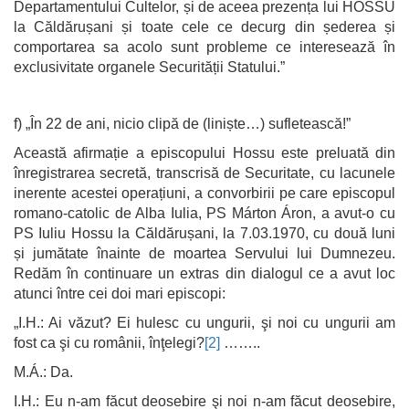
Departamentului Cultelor, și de aceea prezența lui HOSSU
la Căldărușani și toate cele ce decurg din șederea și
comportarea sa acolo sunt probleme ce interesează în
exclusivitate organele Securității Statului.”
f) „În 22 de ani, nicio clipă de (liniște…) sufletească!”
Această afirmație a episcopului Hossu este preluată din
înregistrarea secretă, transcrisă de Securitate, cu lacunele
inerente acestei operațiuni, a convorbirii pe care episcopul
romano-catolic de Alba Iulia, PS Márton Áron, a avut-o cu
PS Iuliu Hossu la Căldărușani, la 7.03.1970, cu două luni
și jumătate înainte de moartea Servului lui Dumnezeu.
Redăm în continuare un extras din dialogul ce a avut loc
atunci între cei doi mari episcopi:
„I.H.: Ai văzut? Ei hulesc cu ungurii, şi noi cu ungurii am
fost ca şi cu românii, înţelegi?
[2]
……..
M.Á.: Da.
I.H.: Eu n-am făcut deosebire şi noi n-am făcut deosebire,