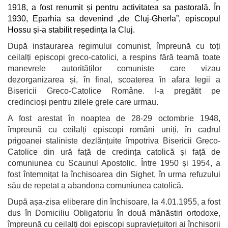
1918, a fost renumit și pentru activitatea sa pastorală. În
1930, Eparhia sa devenind „de Cluj-Gherla”, episcopul
Hossu și-a stabilit reședința la Cluj.
După instaurarea regimului comunist, împreună cu toți
ceilalți episcopi greco-catolici, a respins fără teamă toate
manevrele autorităților comuniste care vizau
dezorganizarea și, în final, scoaterea în afara legii a
Bisericii Greco-Catolice Române. I-a pregătit pe
credincioși pentru zilele grele care urmau.
A fost arestat în noaptea de 28-29 octombrie 1948,
împreună cu ceilalți episcopi români uniți, în cadrul
prigoanei staliniste dezlănțuite împotriva Bisericii Greco-
Catolice din ură față de credința catolică și față de
comuniunea cu Scaunul Apostolic. Între 1950 și 1954, a
fost întemnițat la închisoarea din Sighet, în urma refuzului
său de repetat a abandona comuniunea catolică.
După așa-zisa eliberare din închisoare, la 4.01.1955, a fost
dus în Domiciliu Obligatoriu în două mănăstiri ortodoxe,
împreună cu ceilalți doi episcopi supraviețuitori ai închisorii