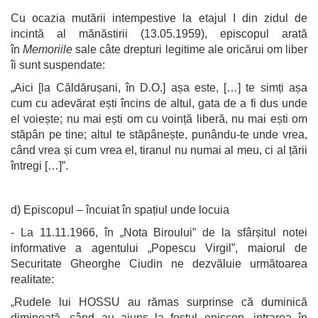
Cu ocazia mutării intempestive la etajul I din zidul de
incintă al mănăstirii (13.05.1959), episcopul arată
în
Memoriile
sale câte drepturi legitime ale oricărui om liber
îi sunt suspendate:
„Aici [la Căldărușani, în D.O.] așa este, […] te simți așa
cum cu adevărat ești încins de altul, gata de a fi dus unde
el voiește; nu mai ești om cu voință liberă, nu mai ești om
stăpân pe tine; altul te stăpânește, punându-te unde vrea,
când vrea și cum vrea el, tiranul nu numai al meu, ci al țării
întregi […]”.
d) Episcopul – încuiat în spațiul unde locuia
- La 11.11.1966, în „Nota Biroului” de la sfârșitul notei
informative a agentului „Popescu Virgil”, maiorul de
Securitate Gheorghe Ciudin ne dezvăluie următoarea
realitate:
„Rudele lui HOSSU au rămas surprinse că duminică
dimineață, când au ajuns la fostul episcop, intrarea în