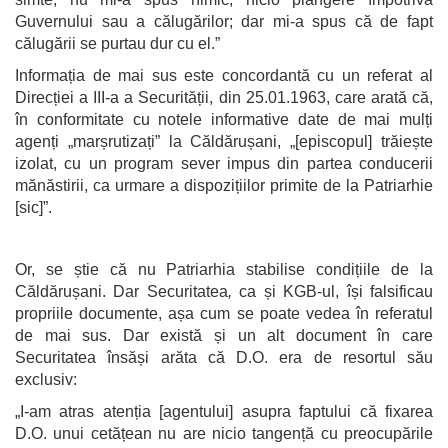
Guvernului sau a călugărilor; dar mi-a spus că de fapt
călugării se purtau dur cu el.”
​Informația de mai sus este concordantă cu un referat al
Direcției a III-a a Securității, din 25.01.1963, care arată că,
în conformitate cu notele informative date de mai mulți
agenți „marșrutizați” la Căldărușani, „[episcopul] trăiește
izolat, cu un program sever impus din partea conducerii
mănăstirii, ca urmare a dispozițiilor primite de la Patriarhie
[sic]”.
Or, se știe că nu Patriarhia stabilise condițiile de la
Căldărușani. Dar Securitatea
,
ca și KGB-ul, își falsificau
propriile documente, așa cum se poate vedea în referatul
de mai sus. Dar există și un alt document în care
Securitatea însăși arăta că D.O. era de resortul său
exclusiv:
„I-am atras atenția [agentului] asupra faptului că fixarea
D.O. unui cetățean nu are nicio tangență cu preocupările