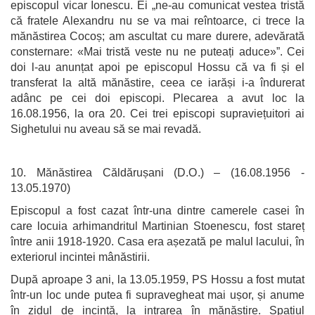
episcopul vicar Ionescu. Ei „ne-au comunicat vestea tristă
că fratele Alexandru nu se va mai reîntoarce, ci trece la
mănăstirea Cocoș; am ascultat cu mare durere, adevărată
consternare: «Mai tristă veste nu ne puteați aduce»”. Cei
doi l-au anunțat apoi pe episcopul Hossu că va fi și el
transferat la altă mănăstire, ceea ce iarăși i-a îndurerat
adânc pe cei doi episcopi. Plecarea a avut loc la
16.08.1956, la ora 20. Cei trei episcopi supraviețuitori ai
Sighetului nu aveau să se mai revadă.
10. Mănăstirea Căldărușani (D.O.) – (16.08.1956 -
13.05.1970)
Episcopul a fost cazat într-una dintre camerele casei în
care locuia arhimandritul Martinian Stoenescu, fost stareț
între anii 1918-1920. Casa era așezată pe malul lacului, în
exteriorul incintei mânăstirii.
După aproape 3 ani, la 13.05.1959, PS Hossu a fost mutat
într-un loc unde putea fi supravegheat mai ușor, și anume
în zidul de incintă, la intrarea în mănăstire. Spațiul