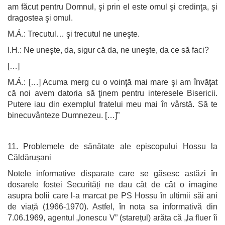
am făcut pentru Domnul, şi prin el este omul şi credinţa, şi
dragostea şi omul.
M.Á.: Trecutul… şi trecutul ne uneşte.
I.H.: Ne uneşte, da, sigur că da, ne uneşte, da ce să faci?
[…]
M.Á.: […] Acuma merg cu o voinţă mai mare şi am învăţat
că noi avem datoria să ţinem pentru interesele Bisericii.
Putere iau din exemplul fratelui meu mai în vârstă. Să te
binecuvânteze Dumnezeu. […]”
11. Problemele de sănătate ale episcopului Hossu la
Căldărușani
Notele informative disparate care se găsesc astăzi în
dosarele fostei Securități ne dau cât de cât o imagine
asupra bolii care l-a marcat pe PS Hossu în ultimii săi ani
de viață (1966-1970). Astfel, în nota sa informativă din
7.06.1969, agentul „Ionescu V” (starețul) arăta că „la fluer îi