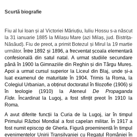
Scurtă biografie
Fiu al lui Ioan și al Victoriei Măriuțiu, Iuliu Hossu s-a născut
la 31 ianuarie 1885 la Milașu Mare (azi Milaș, jud. Bistrița-
Năsăud). Fiu de preot, a primit Botezul și Mirul la 19 martie
următor.
Între 1892 și 1896, a frecventat școala elementară
confesională din satul natal. A urmat studiile secundare
până în 1900 la Gimnaziile din Reghin și din Târgu Mureș.
Apoi a urmat cursul superior la Liceul din Blaj, unde și-a
luat examenul de maturitate în 1904. Trimis la Roma, la
Colegiul Urbanian, a obținut doctoratul în filozofie (1906) și
în teologie (1910) la Ateneul
De
Propaganda
Fide.
Încardinat la Lugoj, a fost sfințit preot în 1910 la
Roma.
A avut diferite funcții la Curia de la Lugoj, iar în timpul
Primului Război Mondial a fost capelan militar. În 1917 a
fost numit episcop de Gherla. Figură proeminentă în timpul
evenimentelor Unirii Transilvaniei cu Regatul României în