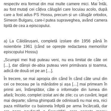
respectiv era format din mai multe camere mici. Mai întâi,
au fost mutați cei câțiva călugări care locuiau acolo, după
care a fost adus PS Hossu, precum și un călugăr ortodox,
Simeon Bulgaru, care-l putea supraveghea, având camera
lipită de cea a episcopului.
a) La Căldărușani, completă izolare din 1956 până în
noiembrie 1961 (când se oprește redactarea memoriilor
episcopului Hossu)
„Scumpii mei frați puteau veni, nu era limitat de câte ori
[…], dar dânșii de-abia puteau veni primăvara și toamna,
adică de două ori pe an […].
În trecere, se mai apropia din când în când câte unul din
cei ce treceau pe la mănăstire și așa […] mai primeam în
primii ani, întâmplător, câte o informație din lumea din
afară; încolo, complet izolat ani de zile; cu un cuvânt, legat
mai departe; sârma ghimpată de odinioară nu mai era, nici
paza militarilor cu baioneta înfiptă pe arma încărcată, dar