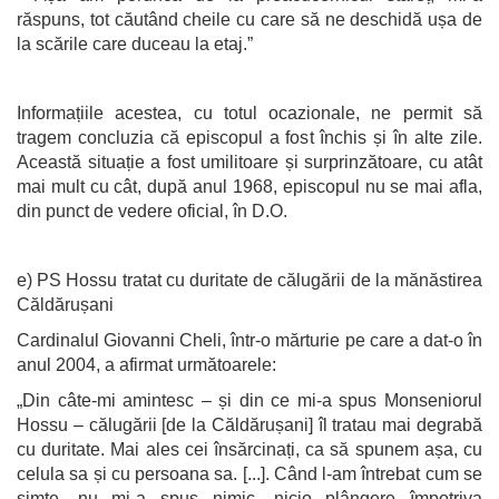
răspuns, tot căutând cheile cu care să ne deschidă ușa de
la scările care duceau la etaj.”
Informațiile acestea, cu totul ocazionale, ne permit să
tragem concluzia că episcopul a fost închis și în alte zile.
Această situație a fost umilitoare și surprinzătoare, cu atât
mai mult cu cât, după anul 1968, episcopul nu se mai afla,
din punct de vedere oficial, în D.O.
e) PS Hossu tratat cu duritate de călugării de la mănăstirea
Căldărușani
Cardinalul Giovanni Cheli, într-o mărturie pe care a dat-o în
anul 2004, a afirmat următoarele:
„Din câte-mi amintesc – și din ce mi-a spus Monseniorul
Hossu – călugării [de la Căldărușani] îl tratau mai degrabă
cu duritate. Mai ales cei însărcinați, ca să spunem așa, cu
celula sa și cu persoana sa. [...]. Când l-am întrebat cum se
simte, nu mi-a spus nimic, nicio plângere împotriva