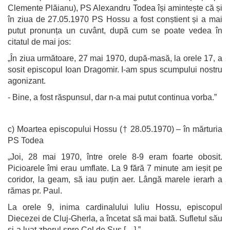
Clemente Plăianu), PS Alexandru Todea își amintește că și
în ziua de 27.05.1970 PS Hossu a fost conștient și a mai
putut pronunța un cuvânt, după cum se poate vedea în
citatul de mai jos:
„În ziua următoare, 27 mai 1970, după-masă, la orele 17, a
sosit episcopul Ioan Dragomir. I-am spus scumpului nostru
agonizant.
- Bine, a fost răspunsul, dar n-a mai putut continua vorba.”
c) Moartea episcopului Hossu († 28.05.1970) – în mărturia
PS Todea
„Joi, 28 mai 1970, între orele 8-9 eram foarte obosit.
Picioarele îmi erau umflate. La 9 fără 7 minute am ieșit pe
coridor, la geam, să iau puțin aer. Lângă marele ierarh a
rămas pr. Paul.
La orele 9, inima cardinalului Iuliu Hossu, episcopul
Diecezei de Cluj-Gherla, a încetat să mai bată. Sufletul său
și-a luat zborul spre Cel de Sus […].”