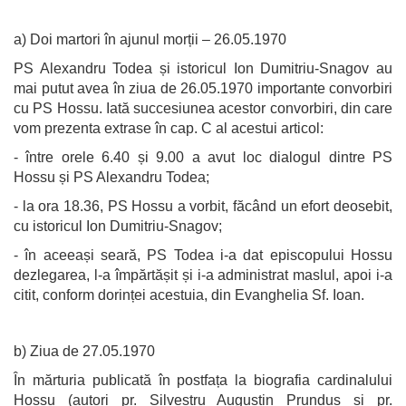
a) Doi martori în ajunul morții – 26.05.1970
PS Alexandru Todea și istoricul Ion Dumitriu-Snagov au
mai putut avea în ziua de 26.05.1970 importante convorbiri
cu PS Hossu. Iată succesiunea acestor convorbiri, din care
vom prezenta extrase în cap. C al acestui articol:
- între orele 6.40 și 9.00 a avut loc dialogul dintre PS
Hossu și PS Alexandru Todea;
- la ora 18.36, PS Hossu a vorbit, făcând un efort deosebit,
cu istoricul Ion Dumitriu-Snagov;
- în aceeași seară, PS Todea i-a dat episcopului Hossu
dezlegarea, l-a împărtășit și i-a administrat maslul, apoi i-a
citit, conform dorinței acestuia, din Evanghelia Sf. Ioan.
b) Ziua de 27.05.1970
În mărturia publicată în postfața la biografia cardinalului
Hossu (autori pr. Silvestru Augustin Prunduș și pr.