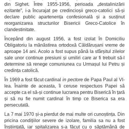
din Sighet. Între 1955-1956, perioada „destalinizării
ezitante”, i-a încurajat pe credincioșii greco-catolici să-și
declare public apartenența confesională și a susținut
reorganizarea structurilor Bisericii Greco-Catolice în
clandestinitate.
Începând din august 1956, a fost izolat în Domiciliu
Obligatoriu la mănăstirea ortodoxă Căldărușani vreme de
aproape 14 ani. Acolo a fost supus până la sfârșitul zilelor
sale unor continue presiuni și umiliri care ar fi trebuit să-l
determine să renege comuniunea cu Urmașul lui Petru și
credința catolică.
În 1969 a fost făcut cardinal
in pectore
de Papa Paul al VI-
lea. Înainte de aceasta, îi ceruse respectuos Papei să
accepte ca el să-și continue lucrarea pentru Biserică în țară
și să nu fie numit cardinal în timp ce Biserica sa era
persecutată.
La 7 mai 1970 și-a pierdut de mai multe ori cunoștința. Din
pricina condițiilor severe de izolare, familia sa nu a fost
înștiințată, iar spitalizarea s-a făcut cu o săptămână de