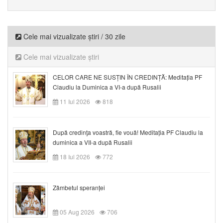
Cele mai vizualizate știri / 30 zile
Cele mai vizualizate știri
CELOR CARE NE SUSȚIN ÎN CREDINȚĂ: Meditația PF
Claudiu la Duminica a VI-a după Rusalii
11 Iul 2026
818
După credinţa voastră, fie vouă! Meditația PF Claudiu la
duminica a VII-a după Rusalii
18 Iul 2026
772
Zâmbetul speranței
05 Aug 2026
706