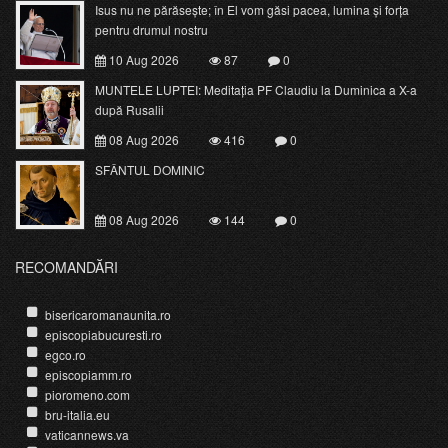
Isus nu ne părăsește; în El vom găsi pacea, lumina și forța
pentru drumul nostru
10 Aug 2026
87
0
MUNTELE LUPTEI: Meditația PF Claudiu la Duminica a X-a
după Rusalii
08 Aug 2026
416
0
SFÂNTUL DOMINIC
08 Aug 2026
144
0
RECOMANDĂRI
bisericaromanaunita.ro
episcopiabucuresti.ro
egco.ro
episcopiamm.ro
pioromeno.com
bru-italia.eu
vaticannews.va