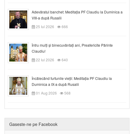
Adevăratul banchet: Meditația PF Claudiu la Duminica a
VIII-a după Rusalii
25 Iul 2026
666
Întru mulți și binecuvântați ani, Preafericite Părinte
Claudiu!
22 Iul 2026
640
Încălecând furtunile vieții: Meditația PF Claudiu la
Duminica a IX-a după Rusalii
01 Aug 2026
568
Gaseste-ne pe Facebook