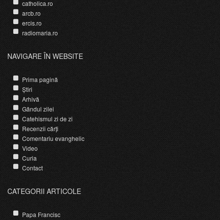
catholica.ro
arcb.ro
ercis.ro
radiomaria.ro
NAVIGARE ÎN WEBSITE
Prima pagină
Știri
Arhivă
Gândul zilei
Catehismul zi de zi
Recenzii cărți
Comentariu evanghelic
Video
Curia
Contact
CATEGORII ARTICOLE
Papa Francisc