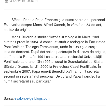
04 Apr 2013
6931
Sfântul Părinte Papa Francisc și-a numit secretarul personal.
Este vorba despre Mons. Alfred Xuereb, în vârstă de 54 de ani,
maltez de origine.
Mons. Xuereb a studiat filozofia și teologia în Malta, fiind
hirotonit preot în 1984. A continuat studiile teologice la Facultatea
Pontificală de Teologie Teresianum, unde în 1989 și-a susținut
teza de doctorat. După doi ani de pastorație în dieceza de origine,
s-a întors la Roma în 1991 ca secretar al rectorului Universității
Pontificale Laterane. Din 1995 a lucrat în Secretariatul de Stat al
Sfântului Scaun, iar din 2000 la Prefectura Casei Pontificale. În
septembrie 2007, Papa emerit Benedict XVI l-a numit secretar
secund în secretariatul personal. De curand Papa Francisc l-a
numit secretarul său particular
Sursa:
lesalonbeige.blogs.com