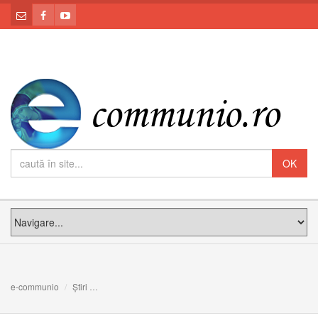
e-communio
Știri
Invitație la conferință: Bicentenar Vasile Aaron (1780-18