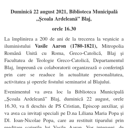
Duminică 22 august 2021, Biblioteca Municipală
„Școala Ardeleană” Blaj,
orele 16.30
La împlinirea a 200 de ani de la trecerea la veșnicie a
Vasile Aaron (1780-1821),
iluministului
Mitropolia
Română Unită cu Roma, Greco-Catolică, Blaj și
Facultatea de Teologie Greco-Catolică, Departamentul
Blaj, împreună cu colaboratorii organizează o conferință
prin care se readuce în actualitate personalitatea,
activitatea și operele fostului seminarist al Blajului.
Evenimentul va avea loc la Biblioteca Municipală
„Școala Ardeleană” Blaj, duminică 22 august, orele
16.30, va fi deschis de PS Cristian, Episcop auxiliar, și
va avea ca invitați speciali pe D.na Liliana Maria Popa și
Dl. Ioan-Nicolae Popa, care au restituit tiparului prin
reeditare scrierile lui Vasile Aaron. Vor interveni, de