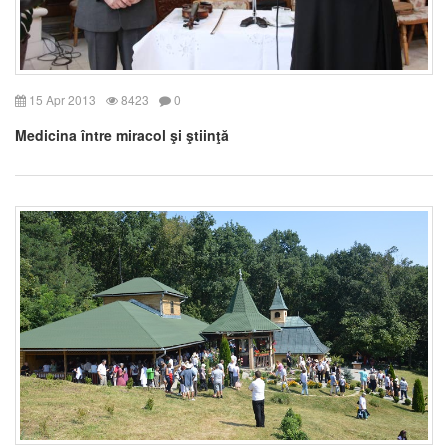
15 Apr 2013
8423
0
Medicina între miracol şi ştiinţă