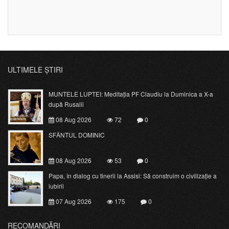
ULTIMELE ȘTIRI
MUNTELE LUPTEI: Meditația PF Claudiu la Duminica a X-a
după Rusalii
08 Aug 2026
72
0
SFÂNTUL DOMINIC
08 Aug 2026
53
0
Papa, în dialog cu tinerii la Assisi: Să construim o civilizație a
iubirii
07 Aug 2026
175
0
RECOMANDĂRI