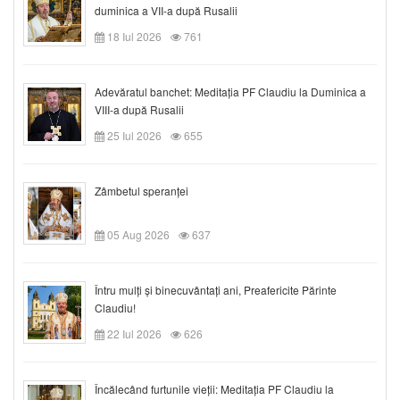
duminica a VII-a după Rusalii
18 Iul 2026
761
Adevăratul banchet: Meditația PF Claudiu la Duminica a
VIII-a după Rusalii
25 Iul 2026
655
Zâmbetul speranței
05 Aug 2026
637
Întru mulți și binecuvântați ani, Preafericite Părinte
Claudiu!
22 Iul 2026
626
Încălecând furtunile vieții: Meditația PF Claudiu la