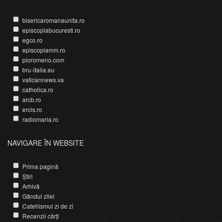
bisericaromanaunita.ro
episcopiabucuresti.ro
egco.ro
episcopiamm.ro
pioromeno.com
bru-italia.eu
vaticannews.va
catholica.ro
arcb.ro
ercis.ro
radiomaria.ro
NAVIGARE ÎN WEBSITE
Prima pagină
Știri
Arhivă
Gândul zilei
Catehismul zi de zi
Recenzii cărți