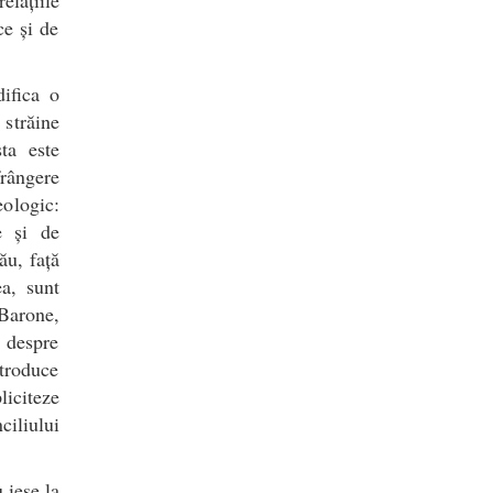
ce și de
difica o
 străine
ta este
rângere
eologic:
e și de
ău, față
a, sunt
Barone,
 despre
ntroduce
liciteze
ciliului
 iese la