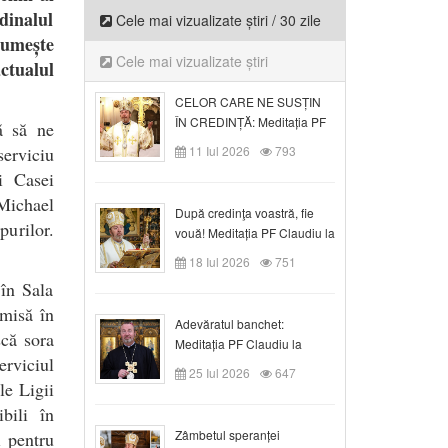
dinalul
Cele mai vizualizate știri / 30 zile
țumește
Cele mai vizualizate știri
ctualul
CELOR CARE NE SUSȚIN
ÎN CREDINȚĂ: Meditația PF
ă să ne
Claudiu la Duminica a VI-a
serviciu
11 Iul 2026
793
după Rusalii
i Casei
 Michael
După credinţa voastră, fie
purilor.
vouă! Meditația PF Claudiu la
duminica a VII-a după Rusalii
18 Iul 2026
751
în Sala
smisă în
Adevăratul banchet:
scă sora
Meditația PF Claudiu la
erviciul
Duminica a VIII-a după
25 Iul 2026
647
Rusalii
le Ligii
bili în
Zâmbetul speranței
i pentru