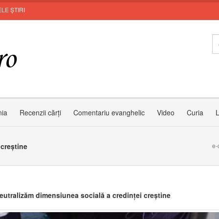
LE ȘTIRI
Invit
nia
Recenzii cărți
Comentariu evanghelic
Video
Curia
L
 creștine
e-
eutralizăm dimensiunea socială a credinței creștine