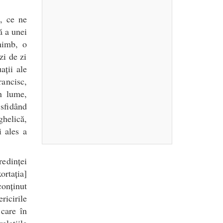
ă, ce ne
ă a unei
chimb, o
zi de zi
ații ale
rancisc,
n lume,
 sfidând
helică,
i ales a
redinței
ortația]
conținut
ricirile
 care în
elațiile