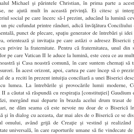
alul Michael și părintele Christian, în prima parte a acest
ase, ne ajută mult în această privință. Ei citesc și interp
riul social pe care încerc să-l prezint, aducând la lumină ce
 un pic cufundat printre rânduri, adică învățătura Conciliului
ntală, punct de plecare, spațiu generator de întrebări și idei 
a, orientează și invitația pe care astăzi o adresez Bisericii 
 cu privire la fraternitate. Pentru că fraternitatea, unul din
lor pe care Vatican II le aduce la lumină, este ceea ce au mul
noastră și Casa noastră comună, în care suntem chemați să t
i surori. În acest orizont, apoi, cartea pe care încep să o prezin
ul de a reciti în prezent intuiția conciliară a unei Biserici desc
 cu lumea. La întrebările și provocările lumii moderne, Co
 II a căutat să răspundă cu respirația [constituției] Gaudium 
tăzi, mergând mai departe în brazda acelui drum trasat de P
iari, ne dăm seama că este nevoie nu doar de o Biserică î
 și în dialog cu aceasta, dar mai ales de o Biserică ce se di
iul omului, având grijă de Creație și vestind și realizând
itate universală, în care raporturile umane să fie vindecate d