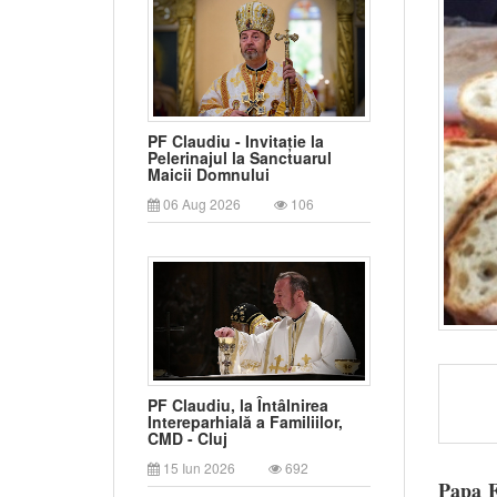
PF Claudiu - Invitație la
Pelerinajul la Sanctuarul
Maicii Domnului
06 Aug 2026
106
PF Claudiu, la Întâlnirea
Intereparhială a Familiilor,
CMD - Cluj
15 Iun 2026
692
Papa F