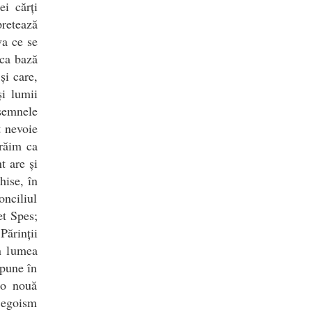
ei cărți
retează
va ce se
 ca bază
și care,
și lumii
 semnele
t nevoie
răim ca
t are și
hise, în
nciliul
et Spes;
ărinții
n lumea
spune în
 o nouă
e egoism