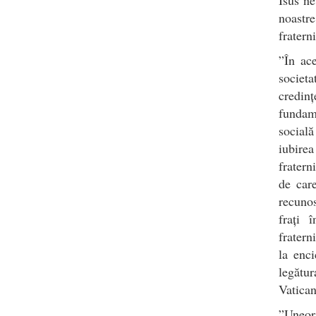
noastre
fratern
”În ace
societa
credin
fundam
socială
iubire
fratern
de car
recuno
frați 
fratern
la enci
legătur
Vatican
”Uneori