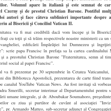
ilor. Volumul apare în italiană și este semnat de car
l Czerny și de preotul Christian Barone. Pontiful mul
doi autori și face câteva sublinieri importante despre a
riu al Bisericii și Conciliul Vatican II.
rnitatea va fi mai credibilă dacă vom începe și în Biseric
frați cu toții și să trăim respectivele noastre ministerii ca un 
vangheliei, edificării Împărăției lui Dumnezeu și îngrijiri
: scrie papa Francisc în prefața sa la cartea cardinalului
și a preotului Christian Barone ”Fraternitatea, semn al tim
riul social al papei Francisc”.
l va fi prezentat pe 30 septembrie în Cetatea Vaticanului, 
ni din Biblioteca Apostolică, prezentarea de carte fiind tran
pe canalul YouTube Vatican News. Au fost invitați să vorbea
dra Smerilli, secretar interimar al Departamentului pentru s
ării umane integrale, și dr. Aboubakar Soumahoro, președinte
orilor cu ziua și purtător de cuvânt al asociației ”Invizi
”, pr. Armando Matteo, sub-secretar adjunct al Congregație