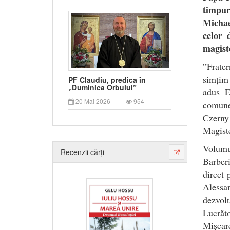
timpur
Michae
celor 
magiste
”Frate
simțim 
PF Claudiu, predica în
„Duminica Orbului”
adus E
20 Mai 2026
954
comune”
Czerny 
Magiste
Volumu
Recenzii cărți
Barberi
direct 
Alessan
dezvolt
Lucrăt
Mișcare