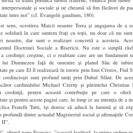
 interpersonale și sociale și ne cheamă să fim făcători de pa
itate între noi” (cf. Evangelii gaudium, 180).
st sens, ocrotirea Maicii noastre Terra și angajarea de a e
te solidară în care suntem frați cu toții, nu doar că nu sunt
ței noastre, dar sunt o realizare concretă a acesteia. Aces
entul Doctrinei Sociale a Bisericii. Nu este o simplă răsf
 a credinței creștine, ci o realitate care are un fundament t
a lui Dumnezeu față de omenire și planul Său de iubir
itate pe care El îl realizează în istorie prin Isus Cristos, Fiul S
e credincioșii sunt profund uniți prin Duhul Sfânt. De acee
scător cardinalului Michael Czerny și părintelui Christian 
în credință, pentru această contribuție pe care o oferă
itate și pentru aceste pagini care, în timp ce au intenția de a i
clica Fratelli Tutti, își doresc să aducă la lumină și să exp
a profundă dintre actualul Magisteriul social și afirmațiile Con
 II”.
”, afirmă papa Francisc, ”această legătură, la prima vedere nu