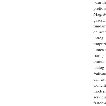
”Cardin
prețio
Magiste
găsește
fundame
de acee
întregi
timpuri
lumea 
frați ș
avantaj
dialog
Vatican
dar as
Concil
modernă
servic
fratern