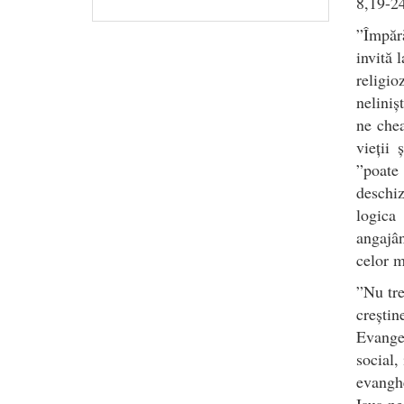
8,19-24
”Împără
invită 
religio
neliniș
ne chea
vieții 
”poate
deschiz
logica
angajân
celor m
”Nu tre
creștin
Evangel
social,
evanghe
Isus ne