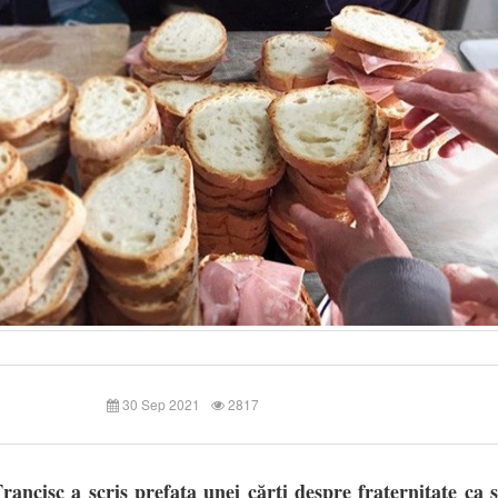
30 Sep 2021
2817
rancisc a scris prefața unei cărți despre fraternitate ca 