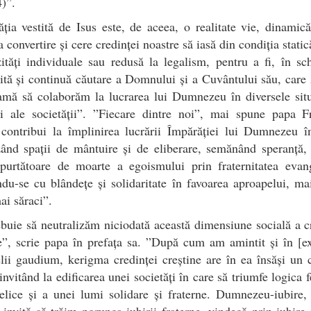
)”.
ția vestită de Isus este, de aceea, o realitate vie, dinamic
la convertire și cere credinței noastre să iasă din condiția static
zități individuale sau redusă la legalism, pentru a fi, în s
tită și continuă căutare a Domnului și a Cuvântului său, care 
mă să colaborăm la lucrarea lui Dumnezeu în diversele situ
și ale societății”. ”Fiecare dintre noi”, mai spune papa F
 contribui la împlinirea lucrării Împărăției lui Dumnezeu î
ând spații de mântuire și de eliberare, semănând speranță,
 purtătoare de moarte a egoismului prin fraternitatea evang
du-se cu blândețe și solidaritate în favoarea aproapelui, ma
ai săraci”.
buie să neutralizăm niciodată această dimensiune socială a c
e”, scrie papa în prefața sa. ”După cum am amintit și în [ex
ii gaudium, kerigma credinței creștine are în ea însăși un 
 invitând la edificarea unei societăți în care să triumfe logica fe
lice și a unei lumi solidare și fraterne. Dumnezeu-iubire,
 invită să trăim porunca iubirii fraterne, vindecă prin iubire r