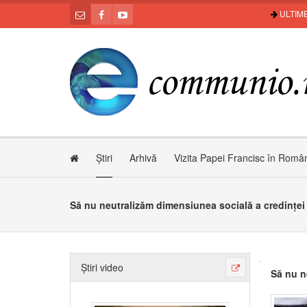
ULTIME
Știri
Arhivă
Vizita Papei Francisc în Româ
Să nu neutralizăm dimensiunea socială a credinței
Știri video
Să nu n