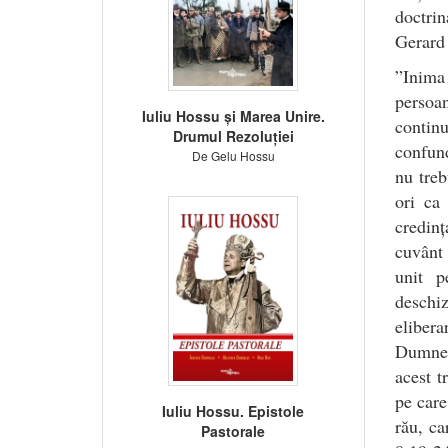
doctrin
Gerard 
”Inima 
persoan
Iuliu Hossu și Marea Unire.
contin
Drumul Rezoluției
confund
De Gelu Hossu
nu treb
ori ca
credinț
cuvânt 
unit p
deschi
elibera
Dumneze
acest 
pe care
Iuliu Hossu. Epistole
rău, ca
Pastorale