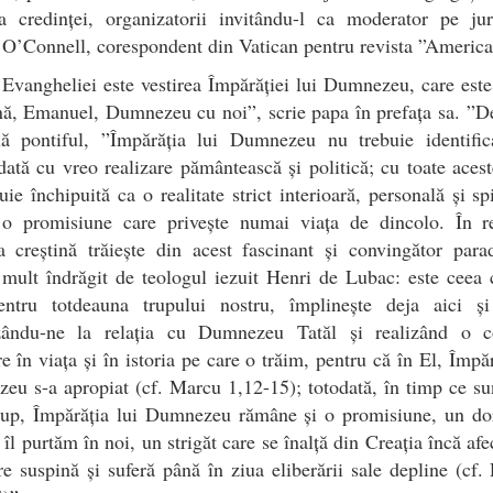
a credinței, organizatorii invitându-l ca moderator pe jur
O’Connell, corespondent din Vatican pentru revista ”America
Evangheliei este vestirea Împărăției lui Dumnezeu, care este
ă, Emanuel, Dumnezeu cu noi”, scrie papa în prefața sa. ”D
uă pontiful, ”Împărăția lui Dumnezeu nu trebuie identific
ată cu vreo realizare pământească și politică; cu toate acest
uie închipuită ca o realitate strict interioară, personală și spi
 o promisiune care privește numai viața de dincolo. În rea
a creștină trăiește din acest fascinant și convingător par
mult îndrăgit de teologul iezuit Henri de Lubac: este ceea 
entru totdeauna trupului nostru, împlinește deja aici ș
zându-ne la relația cu Dumnezeu Tatăl și realizând o c
re în viața și în istoria pe care o trăim, pentru că în El, Împăr
u s-a apropiat (cf. Marcu 1,12-15); totodată, în timp ce s
trup, Împărăția lui Dumnezeu rămâne și o promisiune, un do
 îl purtăm în noi, un strigăt care se înalță din Creația încă afe
re suspină și suferă până în ziua eliberării sale depline (cf