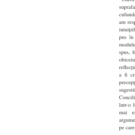
suprafa
cufunda
am resp
intuiți
pus în 
modului
spus, f
obiceiu
reflecț
a fi cr
percepț
sugesti
Concili
într-o 
mai ex
argumen
pe care 