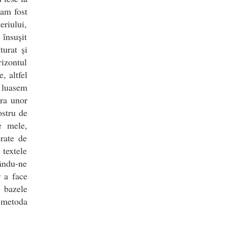
 am fost
eriului,
 însușit
turat și
rizontul
, altfel
u luasem
pra unor
ostru de
le mele,
erate de
 textele
lându-ne
r a face
 bazele
i metoda