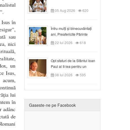
nalistul
05 Aug 2026
620
”.
 Isus în
esigur”,
Întru mulți și binecuvântați
ani, Preafericite Părinte
ată sau
Claudiu!
22 Iul 2026
618
ea, nici
rituală,
litate,
Opt sfaturi de la Sfântul Ioan
adox, un
Paul al II-lea pentru un
ce Isus,
creștin
08 Iul 2026
595
i acum,
ontinuă
ăția lui
untem în
Gaseste-ne pe Facebook
r adânc
ctată de
. Romani