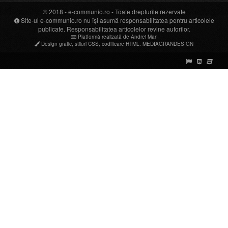
© 2018 -
e-communio.ro
- Toate drepturile rezervate
Site-ul e-communio.ro nu își asumă responsabilitatea pentru articolele
publicate. Responsabilitatea articolelor revine autorilor.
Platformă realizată de Andrei Man
Design grafic
,
stiluri CSS
,
codificare HTML
:
MEDIAGRANDESIGN