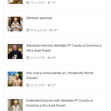
18 Iul 2026
767
Zâmbetul speranței
05 Aug 2026
681
Adevăratul banchet: Meditația PF Claudiu la Duminica a
VIII-a după Rusalii
25 Iul 2026
662
Întru mulți și binecuvântați ani, Preafericite Părinte
Claudiu!
22 Iul 2026
637
Încălecând furtunile vieții: Meditația PF Claudiu la
Duminica a IX-a după Rusalii