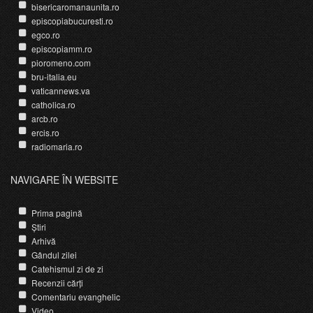
bisericaromanaunita.ro
episcopiabucuresti.ro
egco.ro
episcopiamm.ro
pioromeno.com
bru-italia.eu
vaticannews.va
catholica.ro
arcb.ro
ercis.ro
radiomaria.ro
NAVIGARE ÎN WEBSITE
Prima pagină
Știri
Arhivă
Gândul zilei
Catehismul zi de zi
Recenzii cărți
Comentariu evanghelic
Video