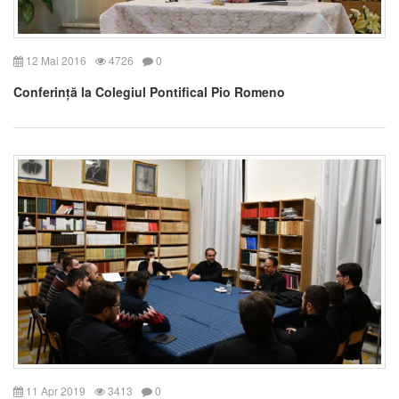
12 Mai 2016
4726
0
Conferință la Colegiul Pontifical Pio Romeno
11 Apr 2019
3413
0