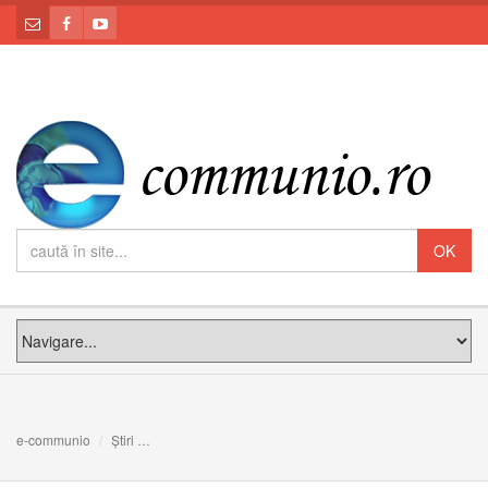
e-communio
Știri
Colegiul Pontifical Pio Romeno: Conferință spirituală în 