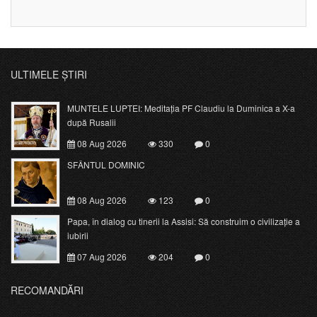
ULTIMELE ȘTIRI
MUNTELE LUPTEI: Meditația PF Claudiu la Duminica a X-a
după Rusalii
08 Aug 2026
330
0
SFÂNTUL DOMINIC
08 Aug 2026
123
0
Papa, în dialog cu tinerii la Assisi: Să construim o civilizație a
iubirii
07 Aug 2026
204
0
RECOMANDĂRI