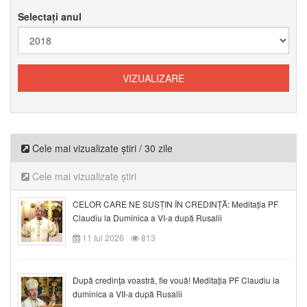
Selectați anul
Cele mai vizualizate știri / 30 zile
Cele mai vizualizate știri
CELOR CARE NE SUSȚIN ÎN CREDINȚĂ: Meditația PF
Claudiu la Duminica a VI-a după Rusalii
11 Iul 2026
813
După credinţa voastră, fie vouă! Meditația PF Claudiu la
duminica a VII-a după Rusalii