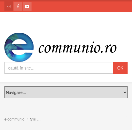
e-communio
Știri
Papa Francisc: Discurs cu ocazia inaugurării anului jud