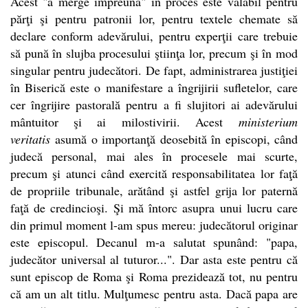
Acest "a merge împreună" în proces este valabil pentru
părţi şi pentru patronii lor, pentru textele chemate să
declare conform adevărului, pentru experţii care trebuie
să pună în slujba procesului ştiinţa lor, precum şi în mod
singular pentru judecători. De fapt, administrarea justiţiei
în Biserică este o manifestare a îngrijirii sufletelor, care
cer îngrijire pastorală pentru a fi slujitori ai adevărului
mântuitor şi ai milostivirii. Acest
ministerium
veritatis
asumă o importanţă deosebită în episcopi, când
judecă personal, mai ales în procesele mai scurte,
precum şi atunci când exercită responsabilitatea lor faţă
de propriile tribunale, arătând şi astfel grija lor paternă
faţă de credincioşi. Şi mă întorc asupra unui lucru care
din primul moment l-am spus mereu: judecătorul originar
este episcopul. Decanul m-a salutat spunând: "papa,
judecător universal al tuturor...". Dar asta este pentru că
sunt episcop de Roma şi Roma prezidează tot, nu pentru
că am un alt titlu. Mulţumesc pentru asta. Dacă papa are