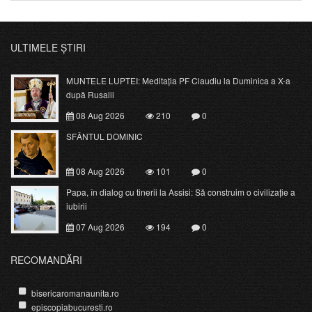
ULTIMELE ȘTIRI
MUNTELE LUPTEI: Meditația PF Claudiu la Duminica a X-a
după Rusalii
08 Aug 2026
210
0
SFÂNTUL DOMINIC
08 Aug 2026
101
0
Papa, în dialog cu tinerii la Assisi: Să construim o civilizație a
iubirii
07 Aug 2026
194
0
RECOMANDĂRI
bisericaromanaunita.ro
episcopiabucuresti.ro