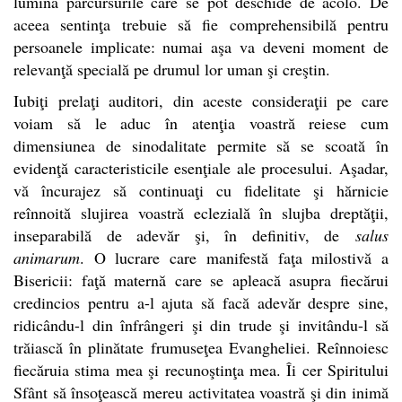
lumină parcursurile care se pot deschide de acolo. De
aceea sentinţa trebuie să fie comprehensibilă pentru
persoanele implicate: numai aşa va deveni moment de
relevanţă specială pe drumul lor uman şi creştin.
Iubiţi prelaţi auditori, din aceste consideraţii pe care
voiam să le aduc în atenţia voastră reiese cum
dimensiunea de sinodalitate permite să se scoată în
evidenţă caracteristicile esenţiale ale procesului. Aşadar,
vă încurajez să continuaţi cu fidelitate şi hărnicie
reînnoită slujirea voastră eclezială în slujba dreptăţii,
inseparabilă de adevăr şi, în definitiv, de
salus
animarum
. O lucrare care manifestă faţa milostivă a
Bisericii: faţă maternă care se apleacă asupra fiecărui
credincios pentru a-l ajuta să facă adevăr despre sine,
ridicându-l din înfrângeri şi din trude şi invitându-l să
trăiască în plinătate frumuseţea Evangheliei. Reînnoiesc
fiecăruia stima mea şi recunoştinţa mea. Îi cer Spiritului
Sfânt să însoţească mereu activitatea voastră şi din inimă