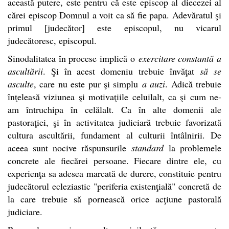
această putere, este pentru că este episcop al diecezei al
cărei episcop Domnul a voit ca să fie papa. Adevăratul şi
primul [judecător] este episcopul, nu vicarul
judecătoresc, episcopul.
Sinodalitatea în procese implică o
exercitare constantă a
ascultării
. Şi în acest domeniu trebuie învăţat
să se
asculte
, care nu este pur şi simplu
a auzi
. Adică trebuie
înţeleasă viziunea şi motivaţiile celuilalt, ca şi cum ne-
am întruchipa în celălalt. Ca în alte domenii ale
pastoraţiei, şi în activitatea judiciară trebuie favorizată
cultura ascultării, fundament al culturii întâlnirii. De
aceea sunt nocive răspunsurile
standard
la problemele
concrete ale fiecărei persoane. Fiecare dintre ele, cu
experienţa sa adesea marcată de durere, constituie pentru
judecătorul ecleziastic "periferia existenţială" concretă de
la care trebuie să pornească orice acţiune pastorală
judiciare.