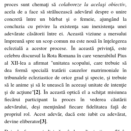
proces sunt chemaţi să
colaboreze la acelaşi obiectiv
,
acela de a face să strălucească adevărul despre o unire
concretă între un bărbat şi o femeie, ajungând la
concluzia cu privire la existenţa sau inexistenţa unei
adevărate căsătorii între ei.
Această viziune a mersului
împreună spre un scop comun nu este nouă în înţelegerea
eclezială a acestor procese. În această privinţă, este
celebru discursul la Rota Romana în care venerabilul Pius
al XII-lea a afirmat "unitatea scopului, care trebuie să
dea formă specială tratării cauzelor matrimoniale în
tribunalele ecleziastice de orice grad şi specie, şi trebuie
să le anime şi să le unească în aceeaşi unitate de intenţie
[2]
şi de acţiune"
. În această optică el a schiţat misiunea
fiecărui participant la proces în vederea căutării
adevărului, deşi menţinând fiecare fidelitatea faţă de
propriul rol. Acest adevăr, dacă este iubit cu adevărat,
[3]
devine eliberator
.