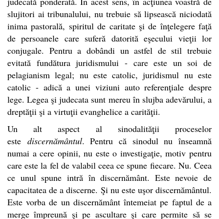
judecată ponderată. În acest sens, în acţiunea voastră de
slujitori ai tribunalului, nu trebuie să lipsească niciodată
inima pastorală, spiritul de caritate şi de înţelegere faţă
de persoanele care suferă datorită eşecului vieţii lor
conjugale. Pentru a dobândi un astfel de stil trebuie
evitată fundătura juridismului - care este un soi de
pelagianism legal; nu este catolic, juridismul nu este
catolic - adică a unei viziuni auto referenţiale despre
lege. Legea şi judecata sunt mereu în slujba adevărului, a
dreptăţii şi a virtuţii evanghelice a carităţii.
Un alt aspect al sinodalităţii proceselor
este
discernământul
. Pentru că sinodul nu înseamnă
numai a cere opinii, nu este o investigaţie, motiv pentru
care este la fel de valabil ceea ce spune fiecare.
Nu. Ceea
ce unul spune intră în discernământ. Este nevoie de
capacitatea de a discerne. Şi nu este uşor discernământul.
Este vorba de un discernământ întemeiat pe faptul de a
merge împreună şi pe ascultare şi care permite să se