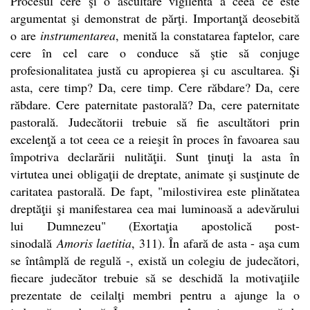
Procesul cere şi o ascultare vigilentă a ceea ce este
argumentat şi demonstrat de părţi. Importanţă deosebită
o are
instrumentarea
, menită la constatarea faptelor, care
cere în cel care o conduce să ştie să conjuge
profesionalitatea justă cu apropierea şi cu ascultarea. Şi
asta, cere timp? Da, cere timp. Cere răbdare? Da, cere
răbdare. Cere paternitate pastorală? Da, cere paternitate
pastorală. Judecătorii trebuie să fie ascultători prin
excelenţă a tot ceea ce a reieşit în proces în favoarea sau
împotriva declarării nulităţii. Sunt ţinuţi la asta în
virtutea unei obligaţii de dreptate, animate şi susţinute de
caritatea pastorală. De fapt, "milostivirea este plinătatea
dreptăţii şi manifestarea cea mai luminoasă a adevărului
lui Dumnezeu" (Exortaţia apostolică post-
sinodală
Amoris laetitia
, 311). În afară de asta - aşa cum
se întâmplă de regulă -, există un colegiu de judecători,
fiecare judecător trebuie să se deschidă la motivaţiile
prezentate de ceilalţi membri pentru a ajunge la o