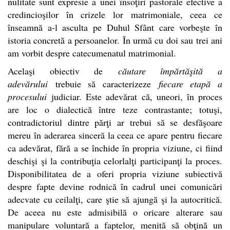
nulitate sunt expresie a unei însoţiri pastorale efective a
credincioşilor în crizele lor matrimoniale, ceea ce
înseamnă a-l asculta pe Duhul Sfânt care vorbeşte în
istoria concretă a persoanelor. În urmă cu doi sau trei ani
am vorbit despre catecumenatul matrimonial.
Acelaşi obiectiv de
căutare împărtăşită a
adevărului
trebuie să caracterizeze
fiecare etapă a
procesului
judiciar. Este adevărat că, uneori, în proces
are loc o dialectică între teze contrastante; totuşi,
contradictoriul dintre părţi ar trebui să se desfăşoare
mereu în aderarea sinceră la ceea ce apare pentru fiecare
ca adevărat, fără a se închide în propria viziune, ci fiind
deschişi şi la contribuţia celorlalţi participanţi la proces.
Disponibilitatea de a oferi propria viziune subiectivă
despre fapte devine rodnică în cadrul unei comunicări
adecvate cu ceilalţi, care ştie să ajungă şi la autocritică.
De aceea nu este admisibilă o oricare alterare sau
manipulare voluntară a faptelor, menită să obţină un