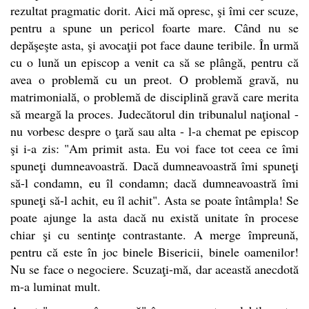
rezultat pragmatic dorit. Aici mă opresc, şi îmi cer scuze,
pentru a spune un pericol foarte mare.
Când nu se
depăşeşte asta, şi avocaţii pot face daune teribile.
În urmă
cu o lună un episcop a venit ca să se plângă, pentru că
avea o problemă cu un preot. O problemă gravă, nu
matrimonială, o problemă de disciplină gravă care merita
să meargă la proces. Judecătorul din tribunalul naţional -
nu vorbesc despre o ţară sau alta - l-a chemat pe episcop
şi i-a zis: "Am primit asta. Eu voi face tot ceea ce îmi
spuneţi dumneavoastră. Dacă dumneavoastră îmi spuneţi
să-l condamn, eu îl condamn; dacă dumneavoastră îmi
spuneţi să-l achit, eu îl achit". Asta se poate întâmpla! Se
poate ajunge la asta dacă nu există unitate în procese
chiar şi cu sentinţe contrastante. A merge împreună,
pentru că este în joc binele Bisericii, binele oamenilor!
Nu se face o negociere. Scuzaţi-mă, dar această anecdotă
m-a luminat mult.