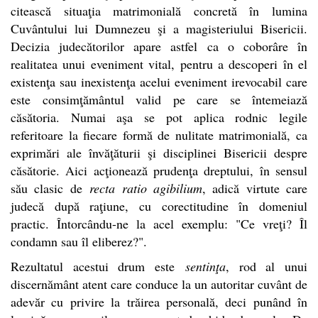
citească situaţia matrimonială concretă în lumina
Cuvântului lui Dumnezeu şi a magisteriului Bisericii.
Decizia judecătorilor apare astfel ca o coborâre în
realitatea unui eveniment vital, pentru a descoperi în el
existenţa sau inexistenţa acelui eveniment irevocabil care
este consimţământul valid pe care se întemeiază
căsătoria.
Numai aşa se pot aplica rodnic legile
referitoare la fiecare formă de nulitate matrimonială, ca
exprimări ale învăţăturii şi disciplinei Bisericii despre
căsătorie. Aici acţionează prudenţa dreptului, în sensul
său clasic de
recta ratio agibilium
, adică virtute care
judecă după raţiune, cu corectitudine în domeniul
practic.
Întorcându-ne la acel exemplu: "Ce vreţi? Îl
condamn sau îl eliberez?".
Rezultatul acestui drum este
sentinţa
, rod al unui
discernământ atent care conduce la un autoritar cuvânt de
adevăr cu privire la trăirea personală, deci punând în