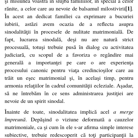
şi misiunea voastră în slujba familiilor, în special a celor
[1]
rănite, a celor care au nevoie de balsamul milostivirii
.
În acest an dedicat familiei ca exprimare a bucuriei
iubirii, astăzi avem ocazia de a reflecta asupra
sinodalităţii în procesele de nulitate matrimonială. De
fapt, lucrarea sinodală, deşi nu are natură strict
procesuală, totuşi trebuie pusă în dialog cu activitatea
judiciară, cu scopul de a favoriza o regândire mai
generală a importanţei pe care o are experienţa
procesului canonic pentru viaţa credincioşilor care au
trăit un eşec matrimonial şi, în acelaşi timp, pentru
armonia relaţiilor în cadrul comunităţii ecleziale.
Aşadar,
să ne întrebăm în ce sens administrarea justiţiei are
nevoie de un spirit sinodal.
Înainte de toate, sinodalitatea implică acel
a merge
împreună
. Depăşind o viziune deformată a cauzelor
matrimoniale, ca şi cum în ele s-ar afirma simple interese
subiective, trebuie redescoperit că toţi participanţii la