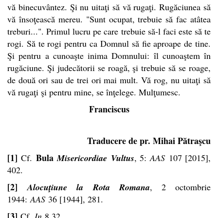
vă binecuvântez. Şi nu uitaţi să vă rugaţi. Rugăciunea să
vă însoţească mereu. "Sunt ocupat, trebuie să fac atâtea
treburi...". Primul lucru pe care trebuie să-l faci este să te
rogi.
Să te rogi pentru ca Domnul să fie aproape de tine.
Şi pentru a cunoaşte inima Domnului: îl cunoaştem în
rugăciune.
Şi judecătorii se roagă, şi trebuie să se roage,
de două ori sau de trei ori mai mult. Vă rog, nu uitaţi să
vă rugaţi şi pentru mine, se înţelege. Mulţumesc.
Franciscus
Traducere de pr. Mihai Pătraşcu
[1]
Bula
Cf.
Misericordiae
Vultus
, 5:
AAS
107 [2015],
402.
[2]
Alocuţiune la Rota Romana
, 2 octombrie
1944:
AAS
36 [1944], 281.
[3]
Cf.
In
8,32.