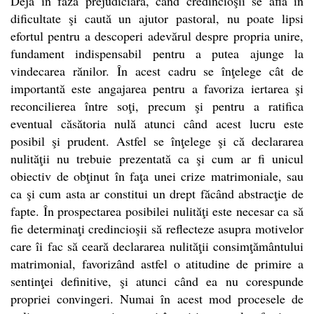
Deja în faza prejudiciară, când credincioşii se află în
dificultate şi caută un ajutor pastoral, nu poate lipsi
efortul pentru a descoperi adevărul despre propria unire,
fundament indispensabil pentru a putea ajunge la
vindecarea rănilor. În acest cadru se înţelege cât de
importantă este angajarea pentru a favoriza iertarea şi
reconcilierea între soţi, precum şi pentru a ratifica
eventual căsătoria nulă atunci când acest lucru este
posibil şi prudent. Astfel se înţelege şi că declararea
nulităţii nu trebuie prezentată ca şi cum ar fi unicul
obiectiv de obţinut în faţa unei crize matrimoniale, sau
ca şi cum asta ar constitui un drept făcând abstracţie de
fapte. În prospectarea posibilei nulităţi este necesar ca să
fie determinaţi credincioşii să reflecteze asupra motivelor
care îi fac să ceară declararea nulităţii consimţământului
matrimonial, favorizând astfel o atitudine de primire a
sentinţei definitive, şi atunci când ea nu corespunde
propriei convingeri. Numai în acest mod procesele de