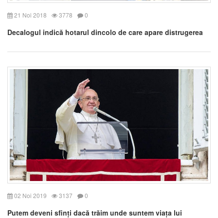
21 Noi 2018
3778
0
Decalogul indică hotarul dincolo de care apare distrugerea
02 Noi 2019
3137
0
Putem deveni sfinți dacă trăim unde suntem viața lui