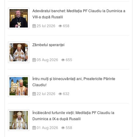
Adevăratul banchet: Meditația PF Claudiu la Duminica a
VIII-a după Rusalii
25 Iul 2026
658
Zâmbetul speranței
05 Aug 2026
655
Întru mulți și binecuvântați ani, Preafericite Părinte
Claudiu!
22 Iul 2026
632
Încălecând furtunile vieții: Meditația PF Claudiu la
Duminica a IX-a după Rusalii
01 Aug 2026
558