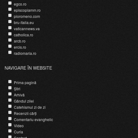
egco.ro
episcopiamm.ro
pioromeno.com
bru-italia.eu
vaticannews.va
catholica.ro
arcb.ro
ercis.ro
radiomaria.ro
NAVIGARE ÎN WEBSITE
Prima pagină
Știri
Arhivă
Gândul zilei
Catehismul zi de zi
Recenzii cărți
Comentariu evanghelic
Video
Curia
Contact