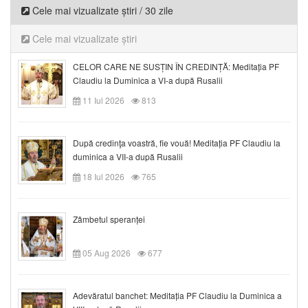
Cele mai vizualizate știri / 30 zile
Cele mai vizualizate știri
CELOR CARE NE SUSȚIN ÎN CREDINȚĂ: Meditația PF
Claudiu la Duminica a VI-a după Rusalii
11 Iul 2026
813
După credinţa voastră, fie vouă! Meditația PF Claudiu la
duminica a VII-a după Rusalii
18 Iul 2026
765
Zâmbetul speranței
05 Aug 2026
677
Adevăratul banchet: Meditația PF Claudiu la Duminica a