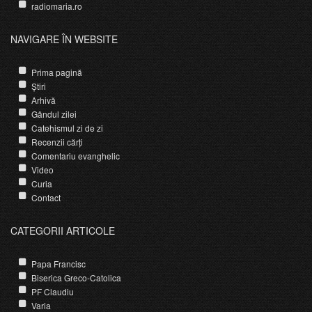
radiomaria.ro
NAVIGARE ÎN WEBSITE
Prima pagină
Știri
Arhivă
Gândul zilei
Catehismul zi de zi
Recenzii cărți
Comentariu evanghelic
Video
Curia
Contact
CATEGORII ARTICOLE
Papa Francisc
Biserica Greco-Catolica
PF Claudiu
Varia