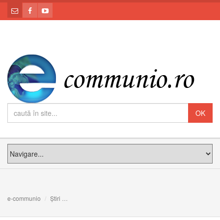
e-communio
Știri
Din istoria vieții spirituale în Biserica Greco-Catolică [