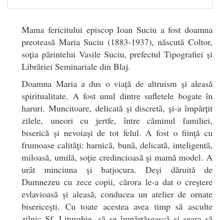
Mama fericitului episcop Ioan Suciu a fost doamna
preoteasă Maria Suciu (1883-1937), născută Coltor,
soția părintelui Vasile Suciu, prefectul Tipografiei și
Librăriei Seminariale din Blaj.
Doamna Maria a dus o viață de altruism și aleasă
spiritualitate. A fost unul dintre sufletele bogate în
haruri. Muncitoare, delicată și discretă, și-a împărțit
zilele, uneori cu jertfe, între căminul familiei,
biserică și nevoiași de tot felul. A fost o fiinţă cu
frumoase calităţi: harnică, bună, delicată, inteligentă,
miloasă, umilă, soţie credincioasă şi mamă model. A
urât minciuna şi batjocura. Deşi dăruită de
Dumnezeu cu zece copii, cărora le-a dat o creştere
evlavioasă şi aleasă, conducea un atelier de ornate
bisericeşti. Cu toate acestea avea timp să asculte
zilnic Sf. Liturghie, să se împărtăşească şi seara să