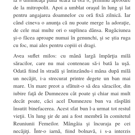
de la mitropolit. Apoi a umblat oraşul în lung şi lat
pentru angajarea doamnelor cu oră fixă zilnică. Iar
când cineva o anunţa că nu poate merge la adoraţie,
de cele mai multe ori o suplinea dânsa. Rugăciunea
şi-o făcea aproape numai în genunchi, şi se ştia ruga
cu foc, mai ales pentru copiii ei dragi.
Avea suflet milos: cu mână largă împărţia milă
săracilor, care nu mai conteneau să-i bată la uşă.
Odată fiind în stradă şi întinzându-i mâna după milă
un necăjit, i-a strecurat printre degete un ban mai
mare. Un mare preot a sfătuit-o să dea săracilor, din
iubire față de Dumnezeu cât poate şi chiar mai mult
decât poate, căci acel Dumnezeu bun va răsplăti
însutit binefacerea. Acest sfat bun l-a urmat tot restul
vieţii. Un lung şir de ani a fost membră în comitetul
Reuniunii Femeilor. Mângâia şi încuraja pe cei
necăjiţi. Într-o iarnă, fiind bolnavă, i s-a interzis