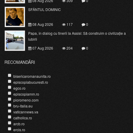
08 Aug 2026
309
0
SFÂNTUL DOMINIC
08 Aug 2026
117
0
Papa, în dialog cu tinerii la Assisi: Să construim o civilizație a
iubirii
07 Aug 2026
204
0
RECOMANDĂRI
bisericaromanaunita.ro
episcopiabucuresti.ro
egco.ro
episcopiamm.ro
pioromeno.com
bru-italia.eu
vaticannews.va
catholica.ro
arcb.ro
ercis.ro