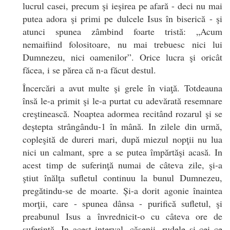
lucrul casei, precum şi ieşirea pe afară - deci nu mai
putea adora şi primi pe dulcele Isus în biserică - şi
atunci spunea zâmbind foarte tristă: „Acum
nemaifiind folositoare, nu mai trebuesc nici lui
Dumnezeu, nici oamenilor”. Orice lucra şi oricât
făcea, i se părea că n-a făcut destul.
Încercări a avut multe şi grele în viaţă. Totdeauna
însă le-a primit şi le-a purtat cu adevărată resemnare
creştinească. Noaptea adormea recitând rozarul şi se
deștepta strângându-1 în mână. In zilele din urmă,
copleşită de dureri mari, după miezul nopţii nu lua
nici un calmant, spre a se putea împărtăşi acasă. In
acest timp de suferinţă numai de câteva zile, şi-a
ştiut înălţa sufletul continuu la bunul Dumnezeu,
pregătindu-se de moarte. Și-a dorit agonie înaintea
morţii, care - spunea dânsa - purifică sufletul, şi
preabunul Isus a învrednicit-o cu câteva ore de
suferință. In acest interval, căsenii, rudele şi cei ce