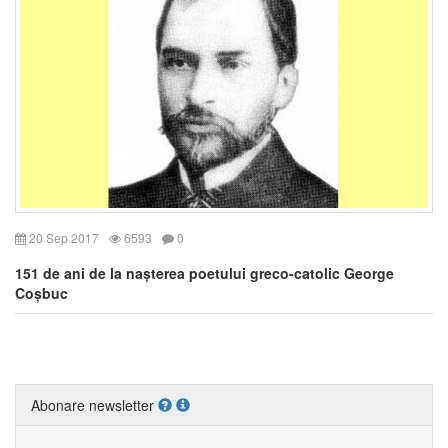
20 Sep 2017
6593
0
151 de ani de la nașterea poetului greco-catolic George
Coșbuc
Abonare newsletter