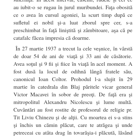
au iubit-o se rugau în jurul muribundei. Faţa obosită
ce o avea în cursul agoniei, la scurt timp după ce
sufletul ei nobil şi-a luat zborul spre cer, s-a
preschimbat în faţă liniştită şi zâmbitoare, aşa că pe
catafalc făcea impresia că doarme.
În 27 martie 1937 a trecut la cele veșnice, în vârstă
de doar 54 de ani de viață și 33 ani de căsătorie.
Avea soțul și 9 fii și fiice în viață în acel moment. A
fost dusă la locul de odihnă lângă fratele său,
canonicul Ioan Coltor. Prohodul l-a slujit în 29
martie în catedrala din Blaj păritele vicar general
Victor Macavei în sobor de preoți. De față era și
mitropolitul Alexandru Nicolescu și lume multă.
Cuvântări au fost rostite de profesorul de religie pr.
Tit Liviu Chinezu și de alții. Cu moartea ei s-a stins
şi închis un cămin plăcut, care te atrăgea şi unde
petreceai cu atâta drag în tovarăşia-i plăcută, lăsând