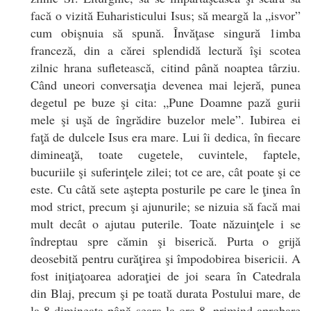
facă o vizită Euharisticului Isus; să meargă la „isvor”
cum obişnuia să spună. Învăţase singură 1imba
franceză, din a cărei splendidă lectură îşi scotea
zilnic hrana sufletească, citind până noaptea târziu.
Când uneori conversaţia devenea mai lejeră, punea
degetul pe buze şi cita: „Pune Doamne pază gurii
mele şi uşă de îngrădire buzelor mele”. Iubirea ei
faţă de dulcele Isus era mare. Lui îi dedica, în fiecare
dimineaţă, toate cugetele, cuvintele, faptele,
bucuriile şi suferinţele zilei; tot ce are, cât poate şi ce
este. Cu câtă sete aştepta posturile pe care le ţinea în
mod strict, precum şi ajunurile; se nizuia să facă mai
mult decât o ajutau puterile. Toate năzuinţele i se
îndreptau spre cămin şi biserică. Purta o grijă
deosebită pentru curăţirea şi împodobirea bisericii. A
fost iniţiaţoarea adoraţiei de joi seara în Catedrala
din Blaj, precum şi pe toată durata Postului mare, de
la 8 dimineaţa până seara la ora 8, primind aprobare