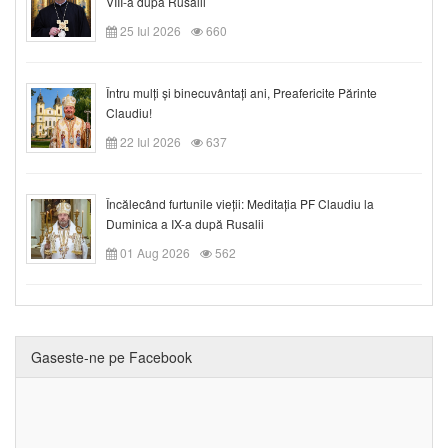
VIII-a după Rusalii
25 Iul 2026
660
Întru mulți și binecuvântați ani, Preafericite Părinte
Claudiu!
22 Iul 2026
637
Încălecând furtunile vieții: Meditația PF Claudiu la
Duminica a IX-a după Rusalii
01 Aug 2026
562
Gaseste-ne pe Facebook