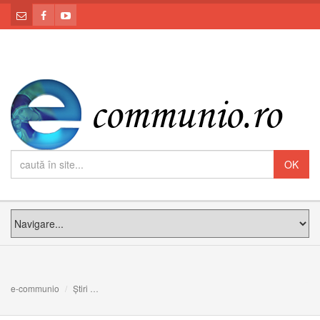
e-communio
Știri
Invitație: Sinodalitatea, un drum de fidelitate față de Scri