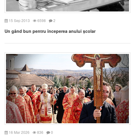
15 Sep 2013
6598
2
Un gând bun pentru începerea anului școlar
16 Mar 2026
836
0