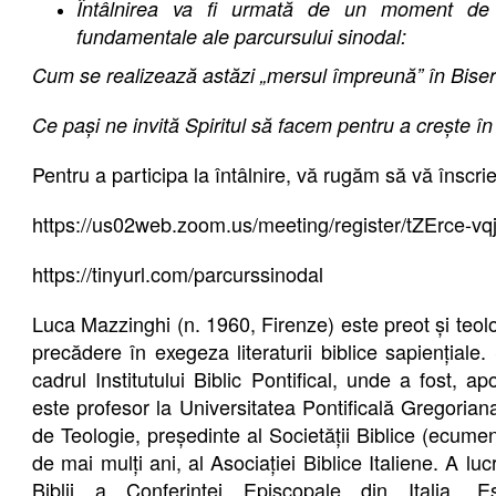
Întâlnirea va fi urmată de un moment de d
fundamentale ale parcursului sinodal:
Cum se realizează astăzi „mersul împreună” în Biser
Ce pași ne invită Spiritul să facem pentru a crește î
Pentru a participa la întâlnire, vă rugăm să vă înscrieț
https://us02web.zoom.us/meeting/register/tZErce
https://tinyurl.com/parcurssinodal
Luca Mazzinghi
(n. 1960, Firenze) este preot și teolo
precădere în exegeza literaturii biblice sapiențiale. 
cadrul Institutului Biblic Pontifical, unde a fost, ap
este profesor la Universitatea Pontificală Gregoria
de Teologie, președinte al Societății Biblice (ecumeni
de mai mulți ani, al Asociației Biblice Italiene. A luc
Biblii a Conferinței Episcopale din Italia. 