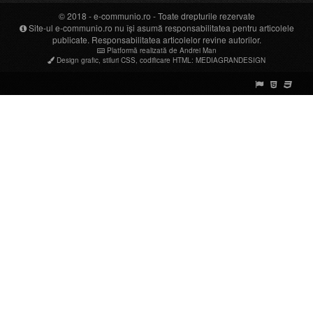
© 2018 -
e-communio.ro
- Toate drepturile rezervate
Site-ul e-communio.ro nu își asumă responsabilitatea pentru articolele
publicate. Responsabilitatea articolelor revine autorilor.
Platformă realizată de Andrei Man
Design grafic
,
stiluri CSS
,
codificare HTML
:
MEDIAGRANDESIGN