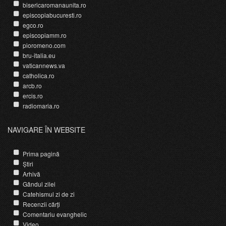
bisericaromanaunita.ro
episcopiabucuresti.ro
egco.ro
episcopiamm.ro
pioromeno.com
bru-italia.eu
vaticannews.va
catholica.ro
arcb.ro
ercis.ro
radiomaria.ro
NAVIGARE ÎN WEBSITE
Prima pagină
Știri
Arhivă
Gândul zilei
Catehismul zi de zi
Recenzii cărți
Comentariu evanghelic
Video