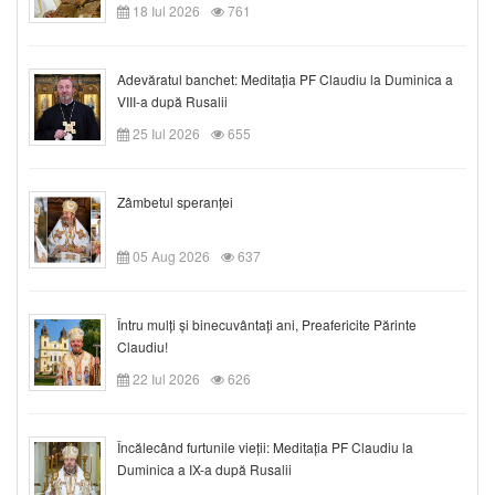
18 Iul 2026
761
Adevăratul banchet: Meditația PF Claudiu la Duminica a
VIII-a după Rusalii
25 Iul 2026
655
Zâmbetul speranței
05 Aug 2026
637
Întru mulți și binecuvântați ani, Preafericite Părinte
Claudiu!
22 Iul 2026
626
Încălecând furtunile vieții: Meditația PF Claudiu la
Duminica a IX-a după Rusalii