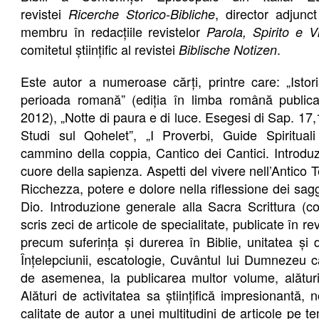
revistei
, director adjunc
Ricerche Storico-Bibliche
membru în redacțiile revistelor
Parola, Spirito e V
comitetul științific al revistei
.
Biblische Notizen
Este autor a numeroase cărți, printre care: „Istori
perioada romană” (ediția în limba română public
2012), „Notte di paura e di luce. Esegesi di Sap. 17,
Studi sul Qohelet”, „I Proverbi, Guide Spirituali 
cammino della coppia, Cantico dei Cantici. Introdu
cuore della sapienza. Aspetti del vivere nell’Antico
Ricchezza, potere e dolore nella riflessione dei sagg
Dio. Introduzione generale alla Sacra Scrittura (co
scris zeci de articole de specialitate, publicate în rev
precum suferința și durerea în Biblie, unitatea și 
Înțelepciunii, escatologie, Cuvântul lui Dumnezeu ca
de asemenea, la publicarea multor volume, alături de
Alături de activitatea sa științifică impresionant
calitate de autor a unei multitudini de articole pe te