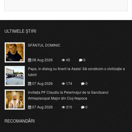
ULTIMELE ȘTIRI
SFÂNTUL DOMINIC
08 Aug 2026
45
0
Papa, în dialog cu tinerii la Assisi: Să construim o civilizație a
iubirii
07 Aug 2026
174
0
Invitația PF Claudiu la Pelerinajul de la Sanctuarul
Arhiepiscopal Major din Cluj-Napoca
07 Aug 2026
310
0
RECOMANDĂRI