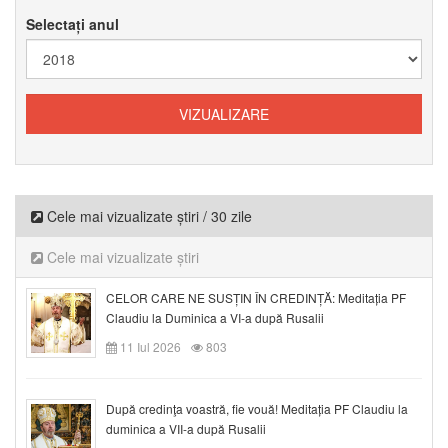
Selectați anul
Cele mai vizualizate știri / 30 zile
Cele mai vizualizate știri
CELOR CARE NE SUSȚIN ÎN CREDINȚĂ: Meditația PF
Claudiu la Duminica a VI-a după Rusalii
11 Iul 2026
803
După credinţa voastră, fie vouă! Meditația PF Claudiu la
duminica a VII-a după Rusalii