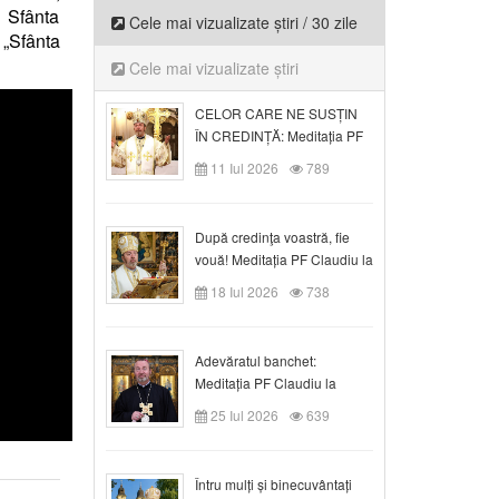
a Sfânta
Cele mai vizualizate știri / 30 zile
 „Sfânta
Cele mai vizualizate știri
CELOR CARE NE SUSȚIN
ÎN CREDINȚĂ: Meditația PF
Claudiu la Duminica a VI-a
11 Iul 2026
789
după Rusalii
După credinţa voastră, fie
vouă! Meditația PF Claudiu la
duminica a VII-a după Rusalii
18 Iul 2026
738
Adevăratul banchet:
Meditația PF Claudiu la
Duminica a VIII-a după
25 Iul 2026
639
Rusalii
Întru mulți și binecuvântați