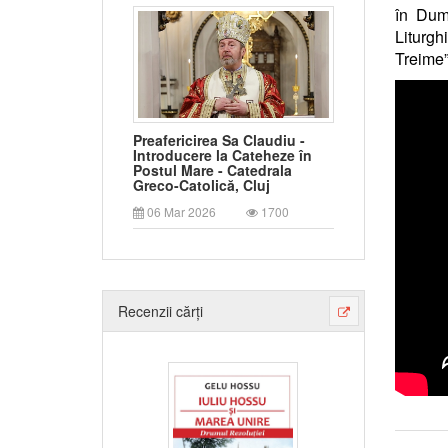
în Dumi
Liturgh
Treime”
Preafericirea Sa Claudiu -
Introducere la Cateheze în
Postul Mare - Catedrala
Greco-Catolică, Cluj
06 Mar 2026
1700
Recenzii cărți