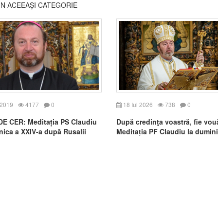
DIN ACEEAȘI CATEGORIE
 2019
4177
0
18 Iul 2026
738
0
DE CER: Meditația PS Claudiu
După credinţa voastră, fie vou
nica a XXIV-a după Rusalii
Meditația PF Claudiu la dumin
VII-a după Rusalii