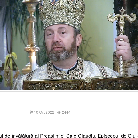
10 Oct 2022
2444
l de învățătură al Preasfinției Sale Claudiu, Episcopul de Cluj