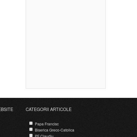
EBSITE
CATEGORII ARTICOLE
Papa Francisc
Biserica Greco-Catolica
PF Claudiu