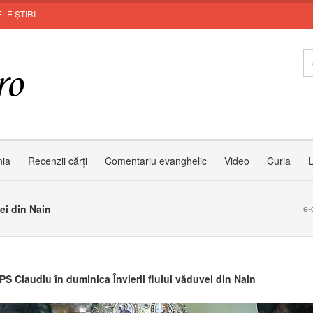
LE ȘTIRI
nia
Recenzii cărți
Comentariu evanghelic
Video
Curia
L
ei din Nain
e-
PS Claudiu în duminica Învierii fiului văduvei din Nain