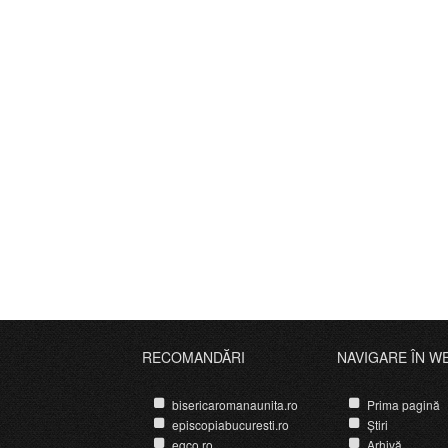
RECOMANDĂRI
NAVIGARE ÎN W
bisericaromanaunita.ro
Prima pagină
episcopiabucuresti.ro
Știri
egco.ro
Arhivă