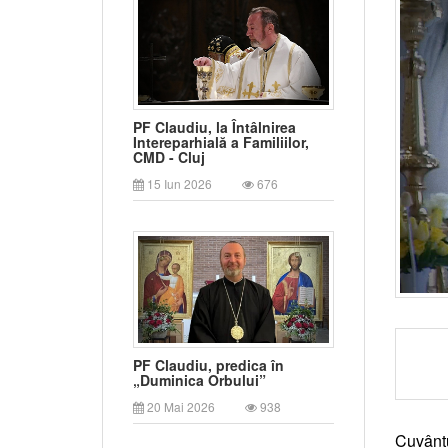
PF Claudiu, la Întâlnirea
Intereparhială a Familiilor,
CMD - Cluj
15 Iun 2026
676
PF Claudiu, predica în
„Duminica Orbului”
20 Mai 2026
938
Cuvântu