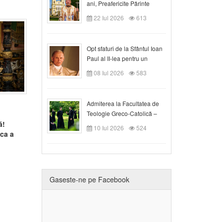
ani, Preafericite Părinte
Claudiu!
22 Iul 2026
613
Opt sfaturi de la Sfântul Ioan
Paul al II-lea pentru un
creștin
08 Iul 2026
583
Admiterea la Facultatea de
Teologie Greco-Catolică –
ă!
Departamentul Blaj în anul
10 Iul 2026
524
ica a
universitar 2026/2027
Gaseste-ne pe Facebook