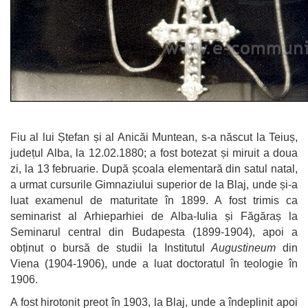
Fiu al lui Ștefan și al Anicăi Muntean, s-a născut la Teiuș,
județul Alba, la 12.02.1880; a fost botezat și miruit a doua
zi, la 13 februarie. După școala elementară din satul natal,
a urmat cursurile Gimnaziului superior de la Blaj, unde și-a
luat examenul de maturitate în 1899. A fost trimis ca
seminarist al Arhieparhiei de Alba-Iulia și Făgăraș la
Seminarul central din Budapesta (1899-1904), apoi a
obținut o bursă de studii la Institutul
Augustineum
din
Viena (1904-1906), unde a luat doctoratul în teologie în
1906.
A fost hirotonit preot în 1903, la Blaj, unde a îndeplinit apoi