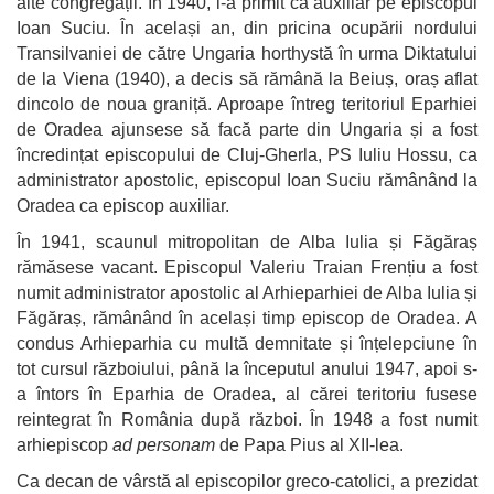
alte congregații. În 1940, l-a primit ca auxiliar pe episcopul
Ioan Suciu. În același an, din pricina ocupării nordului
Transilvaniei de către Ungaria horthystă în urma Diktatului
de la Viena (1940), a decis să rămână la Beiuș, oraș aflat
dincolo de noua graniță. Aproape întreg teritoriul Eparhiei
de Oradea ajunsese să facă parte din Ungaria și a fost
încredințat episcopului de Cluj-Gherla, PS Iuliu Hossu, ca
administrator apostolic, episcopul Ioan Suciu rămânând la
Oradea ca episcop auxiliar.
În 1941, scaunul mitropolitan de Alba Iulia și Făgăraș
rămăsese vacant. Episcopul Valeriu Traian Frențiu a fost
numit administrator apostolic al Arhieparhiei de Alba Iulia și
Făgăraș, rămânând în același timp episcop de Oradea. A
condus Arhieparhia cu multă demnitate și înțelepciune în
tot cursul războiului, până la începutul anului 1947, apoi s-
a întors în Eparhia de Oradea, al cărei teritoriu fusese
reintegrat în România după război. În 1948 a fost numit
arhiepiscop
ad personam
de Papa Pius al XII-lea.
Ca decan de vârstă al episcopilor greco-catolici, a prezidat