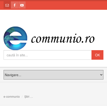
e-communio
Știri
Comemorarea arestării fericiților episcopi români greco-c