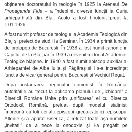
obținerea doctoratului în teologie în 1925 la Ateneul
De
Propaganda Fide
– a îndeplinit diverse funcții la Curia
arhieparhială din Blaj. Acolo a fost hirotonit preot la
1.01.1926.
A fost numit profesor de teologie la Academia Teologică din
Blaj și prefect de studii la Seminar. În 1934 a primit funcția
de protopop de București. În 1938 a fost numit canonic în
Capitlul de la Blaj, iar în 1939 a devenit rector al Academiei
Teologice blăjene. În 1940 a fost numit episcop auxiliar al
Arhieparhiei de Alba Iulia și Făgăraș și i s-a încredințat
funcția de vicar general pentru București și Vechiul Regat.
După instaurarea regimului comunist în România,
autoritățile au trecut la aplicarea planului de „lichidare” a
Bisericii Române Unite prin „unificarea” ei cu Biserica
Ortodoxă Română, preluat după modelul stalinist.
Împreună cu toți ceilalți episcopi greco-catolici, episcopul
Aftenie și-a apărat Biserica, a refuzat toate așa-numitele
„invitații” de a trece la ortodoxie și i-a pregătit pe