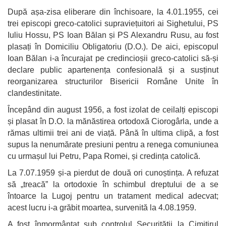
După așa-zisa eliberare din închisoare, la 4.01.1955, cei
trei episcopi greco-catolici supraviețuitori ai Sighetului, PS
Iuliu Hossu, PS Ioan Bălan și PS Alexandru Rusu, au fost
plasați în Domiciliu Obligatoriu (D.O.). De aici, episcopul
Ioan Bălan i-a încurajat pe credincioșii greco-catolici să-și
declare public apartenența confesională și a susținut
reorganizarea structurilor Bisericii Române Unite în
clandestinitate.
Începând din august 1956, a fost izolat de ceilalți episcopi
și plasat în D.O. la mănăstirea ortodoxă Ciorogârla, unde a
rămas ultimii trei ani de viață. Până în ultima clipă, a fost
supus la nenumărate presiuni pentru a renega comuniunea
cu urmașul lui Petru, Papa Romei, și credința catolică.
La 7.07.1959 și-a pierdut de două ori cunoștința. A refuzat
să „treacă” la ortodoxie în schimbul dreptului de a se
întoarce la Lugoj pentru un tratament medical adecvat;
acest lucru i-a grăbit moartea, survenită la 4.08.1959.
A fost înmormântat sub controlul Securității la Cimitirul