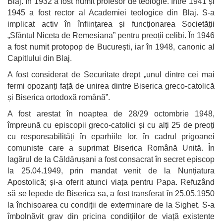
Blaj. În 1932 a fost numit profesor de teologie. Între 1941 și
1945 a fost rector al Academiei teologice din Blaj. S-a
implicat activ în înființarea și funcționarea Societății
„Sfântul Niceta de Remesiana” pentru preoții celibi. În 1946
a fost numit protopop de București, iar în 1948, canonic al
Capitlului din Blaj.
A fost considerat de Securitate drept „unul dintre cei mai
fermi opozanți față de unirea dintre Biserica greco-catolică
și Biserica ortodoxă română”.
A fost arestat în noaptea de 28/29 octombrie 1948,
împreună cu episcopii greco-catolici și cu alți 25 de preoți
cu responsabilități în eparhiile lor, în cadrul prigoanei
comuniste care a suprimat Biserica Română Unită. În
lagărul de la Căldărușani a fost consacrat în secret episcop
la 25.04.1949, prin mandat venit de la Nunțiatura
Apostolică; și-a oferit atunci viața pentru Papa. Refuzând
să se lepede de Biserica sa, a fost transferat în 25.05.1950
la închisoarea cu condiții de exterminare de la Sighet. S-a
îmbolnăvit grav din pricina condițiilor de viață existente