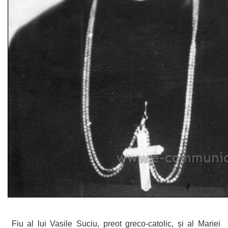
Fiu al lui Vasile Suciu, preot greco-catolic, și al Mariei