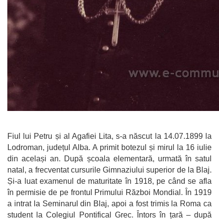
Fiul lui Petru și al Agafiei Lita, s-a născut la 14.07.1899 la
Lodroman, județul Alba. A primit botezul și mirul la 16 iulie
din același an. După școala elementară, urmată în satul
natal, a frecventat cursurile Gimnaziului superior de la Blaj.
Și-a luat examenul de maturitate în 1918, pe când se afla
în permisie de pe frontul Primului Război Mondial. În 1919
a intrat la Seminarul din Blaj, apoi a fost trimis la Roma ca
student la Colegiul Pontifical Grec. Întors în țară – după