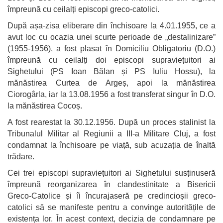
împreună cu ceilalți episcopi greco-catolici.
După așa-zisa eliberare din închisoare la 4.01.1955, ce a
avut loc cu ocazia unei scurte perioade de „destalinizare”
(1955-1956), a fost plasat în Domiciliu Obligatoriu (D.O.)
împreună cu ceilalți doi episcopi supraviețuitori ai
Sighetului (PS Ioan Bălan și PS Iuliu Hossu), la
mănăstirea Curtea de Argeș, apoi la mănăstirea
Ciorogârla, iar la 13.08.1956 a fost transferat singur în D.O.
la mănăstirea Cocoș.
A fost rearestat la 30.12.1956. După un proces stalinist la
Tribunalul Militar al Regiunii a III-a Militare Cluj, a fost
condamnat la închisoare pe viață, sub acuzația de înaltă
trădare.
Cei trei episcopi supraviețuitori ai Sighetului susținuseră
împreună reorganizarea în clandestinitate a Bisericii
Greco-Catolice și îi încurajaseră pe credincioșii greco-
catolici să se manifeste pentru a convinge autoritățile de
existența lor. În acest context, decizia de condamnare pe