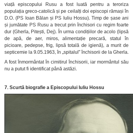
viață episcopului Rusu a fost luată pentru a teroriza
populația greco-catolică și pe ceilalți doi episcopi rămași în
D.O. (PS Ioan Bălan și PS Iuliu Hossu). Timp de șase ani
și jumătate PS Rusu a trecut prin închisori cu regim foarte
dur (Gherla, Pitești, Dej). În urma condițiilor de acolo (lipsă
de apă, de aer, miros, alimentație precară, statul în
picioare, pedepse, frig, lipsă totală de igienă), a murit de
septicemie la 9.05.1963, în „spitalul” închisorii de la Gherla.
A fost înmormântat în cimitirul închisorii, iar mormântul său
nu a putut fi identificat până astăzi.
7. Scurtă biografie a Episcopului Iuliu Hossu