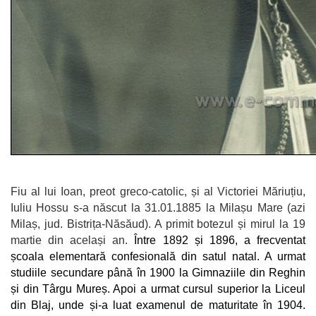
Fiu al lui Ioan, preot greco-catolic, și al Victoriei Măriuțiu,
Iuliu Hossu s-a născut la 31.01.1885 la Milașu Mare (azi
Milaș, jud. Bistrița-Năsăud). A primit botezul și mirul la 19
martie din același an.
Între 1892 și 1896, a frecventat
școala elementară confesională din satul natal. A urmat
studiile secundare până în 1900 la Gimnaziile din Reghin
și din Târgu Mureș. Apoi a urmat cursul superior la Liceul
din Blaj, unde și-a luat examenul de maturitate în 1904.