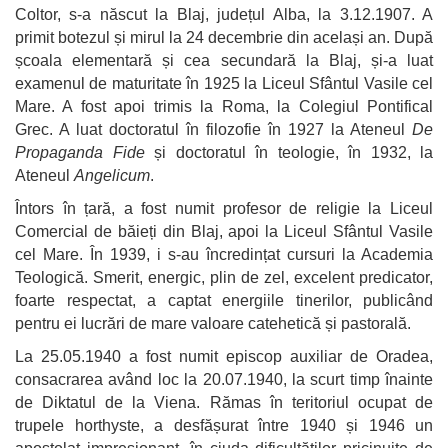
Coltor, s-a născut la Blaj, județul Alba, la 3.12.1907. A
primit botezul și mirul la 24 decembrie din același an. După
școala elementară și cea secundară la Blaj, și-a luat
examenul de maturitate în 1925 la Liceul Sfântul Vasile cel
Mare. A fost apoi trimis la Roma, la Colegiul Pontifical
Grec. A luat doctoratul în filozofie în 1927 la Ateneul
De
Propaganda Fide
și doctoratul în teologie, în 1932, la
Ateneul
Angelicum
.
Întors în țară, a fost numit profesor de religie la Liceul
Comercial de băieți din Blaj, apoi la Liceul Sfântul Vasile
cel Mare. În 1939, i s-au încredințat cursuri la Academia
Teologică. Smerit, energic, plin de zel, excelent predicator,
foarte respectat, a captat energiile tinerilor, publicând
pentru ei lucrări de mare valoare catehetică și pastorală.
La 25.05.1940 a fost numit episcop auxiliar de Oradea,
consacrarea având loc la 20.07.1940, la scurt timp înainte
de Diktatul de la Viena. Rămas în teritoriul ocupat de
trupele horthyste, a desfășurat între 1940 și 1946 un