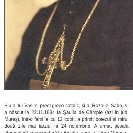
Fiu al lui Vasile, preot greco-catolic, și al Rozaliei Sabo, s-
a născut la 22.11.1884 la Șăulia de Câmpie (azi în jud.
Mureș), într-o familie cu 12 copii; a primit botezul și mirul
două zile mai târziu, la 24 noiembrie. A urmat școala
elementară și secundară la Bistrița, apoi la Târgu Mureș și