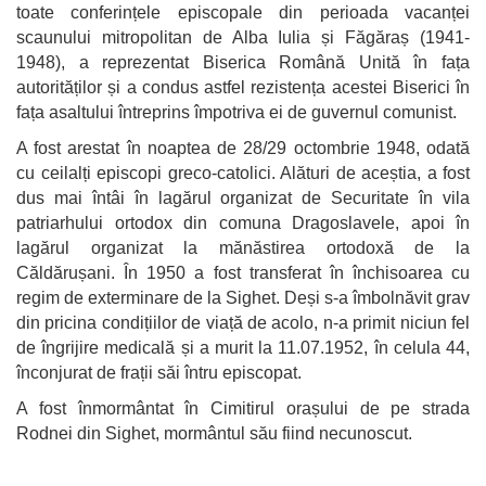
toate conferințele episcopale din perioada vacanței
scaunului mitropolitan de Alba Iulia și Făgăraș (1941-
1948), a reprezentat Biserica Română Unită în fața
autorităților și a condus astfel rezistența acestei Biserici în
fața asaltului întreprins împotriva ei de guvernul comunist.
A fost arestat în noaptea de 28/29 octombrie 1948, odată
cu ceilalți episcopi greco-catolici. Alături de aceștia, a fost
dus mai întâi în lagărul organizat de Securitate în vila
patriarhului ortodox din comuna Dragoslavele, apoi în
lagărul organizat la mănăstirea ortodoxă de la
Căldărușani. În 1950 a fost transferat în închisoarea cu
regim de exterminare de la Sighet. Deși s-a îmbolnăvit grav
din pricina condițiilor de viață de acolo, n-a primit niciun fel
de îngrijire medicală și a murit la 11.07.1952, în celula 44,
înconjurat de frații săi întru episcopat.
A fost înmormântat în Cimitirul orașului de pe strada
Rodnei din Sighet, mormântul său fiind necunoscut.