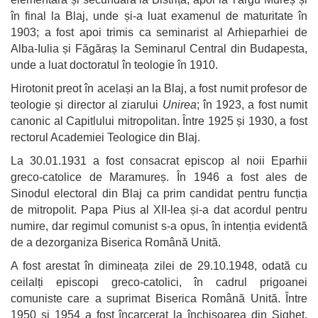
în final la Blaj, unde și-a luat examenul de maturitate în
1903; a fost apoi trimis ca seminarist al Arhieparhiei de
Alba-Iulia și Făgăraș la Seminarul Central din Budapesta,
unde a luat doctoratul în teologie în 1910.
Hirotonit preot în același an la Blaj, a fost numit profesor de
teologie și director al ziarului
Unirea
; în 1923, a fost numit
canonic al Capitlului mitropolitan. Între 1925 și 1930, a fost
rectorul Academiei Teologice din Blaj.
La 30.01.1931 a fost consacrat episcop al noii Eparhii
greco-catolice de Maramureș. În 1946 a fost ales de
Sinodul electoral din Blaj ca prim candidat pentru funcția
de mitropolit. Papa Pius al XII-lea și-a dat acordul pentru
numire, dar regimul comunist s-a opus, în intenția evidentă
de a dezorganiza Biserica Română Unită.
A fost arestat în dimineața zilei de 29.10.1948, odată cu
ceilalți episcopi greco-catolici, în cadrul prigoanei
comuniste care a suprimat Biserica Română Unită. Între
1950 și 1954 a fost încarcerat la închisoarea din Sighet,