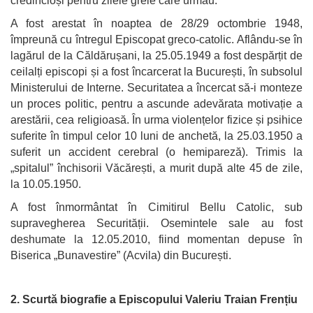
credincioși pentru zilele grele care urmau.
A fost arestat în noaptea de 28/29 octombrie 1948,
împreună cu întregul Episcopat greco-catolic. Aflându-se în
lagărul de la Căldărușani, la 25.05.1949 a fost despărțit de
ceilalți episcopi și a fost încarcerat la București, în subsolul
Ministerului de Interne. Securitatea a încercat să-i monteze
un proces politic, pentru a ascunde adevărata motivație a
arestării, cea religioasă. În urma violențelor fizice și psihice
suferite în timpul celor 10 luni de anchetă, la 25.03.1950 a
suferit un accident cerebral (o hemipareză). Trimis la
„spitalul” închisorii Văcărești, a murit după alte 45 de zile,
la 10.05.1950.
A fost înmormântat în Cimitirul Bellu Catolic, sub
supravegherea Securității. Osemintele sale au fost
deshumate la 12.05.2010, fiind momentan depuse în
Biserica „Bunavestire” (Acvila) din București.
2. Scurtă biografie a Episcopului Valeriu Traian Frențiu