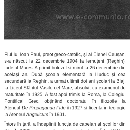
Fiul lui Ioan Paul, preot greco-catolic, și al Elenei Ceușan,
s-a născut la 22 decembrie 1904 la Iernuțeni (Reghin),
județul Mureș. A primit botezul și mirul la 26 decembrie din
același an. După școala elementară la Huduc și cea
secundară la Reghin, a urmat ultimii doi ani școlari la Blaj,
la Liceul Sfântul Vasile cel Mare, absolvit cu examenul de
maturitate în 1925. A fost apoi trimis la Roma, la Colegiul
Pontifical Grec, obținând doctoratul în filozofie la
Ateneul
De Propaganda Fide
în 1927 și licența în teologie
la Ateneul
Angelicum
în 1931.
Întors în țară, a îndeplinit funcția de capelan al școlilor din