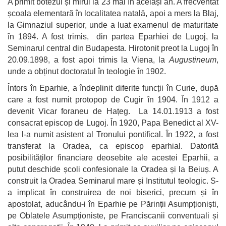
A primit botezul și mirul la 23 mai în același an. A frecventat
școala elementară în localitatea natală, apoi a mers la Blaj,
la Gimnaziul superior, unde a luat examenul de maturitate
în 1894. A fost trimis, din partea Eparhiei de Lugoj, la
Seminarul central din Budapesta. Hirotonit preot la Lugoj în
20.09.1898, a fost apoi trimis la Viena, la
Augustineum
,
unde a obținut doctoratul în teologie în 1902.
Întors în Eparhie, a îndeplinit diferite funcții în Curie, după
care a fost numit protopop de Cugir în 1904. În 1912 a
devenit Vicar foraneu de Hațeg. La 14.01.1913 a fost
consacrat episcop de Lugoj. În 1920, Papa Benedict al XV-
lea l-a numit asistent al Tronului pontifical. În 1922, a fost
transferat la Oradea, ca episcop eparhial. Datorită
posibilităților financiare deosebite ale acestei Eparhii, a
putut deschide școli confesionale la Oradea și la Beiuș. A
construit la Oradea Seminarul mare și Institutul teologic. S-
a implicat în construirea de noi biserici, precum și în
apostolat, aducându-i în Eparhie pe Părinții Asumpționiști,
pe Oblatele Asumpționiste, pe Franciscanii conventuali și