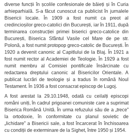
diverse funcții în școlile confesionale de băieți și în Curia
arhieparhială. S-a făcut cunoscut ca publicist în jurnalele
Bisericii locale. În 1909 a fost numit ca preot al
credincioșilor greco-catolici din București, iar în 1911, după
terminarea construcției primei biserici greco-catolice din
București, Biserica Sfântul Vasile cel Mare de pe str.
Polonă, a fost numit protopop greco-catolic de București. În
1920 a devenit canonic al Capitlului de la Blaj. În 1921 a
fost numit rector al Academiei de Teologie. În 1929 a fost
numit membru al Comisiei pontificale însărcinate cu
redactarea dreptului canonic al Bisericilor Orientale. A
publicat lucrări de teologie și a tradus în română Noul
Testament. În 1936 a fost consacrat episcop de Lugoj.
A fost arestat la 29.10.1948, odată cu ceilalți episcopi
români uniți, în cadrul prigoanei comuniste care a suprimat
Biserica Română Unită. În urma refuzului său de a „trece”
la ortodoxie, în conformitate cu planul sovietic de
„lichidare” a Bisericii sale, a fost încarcerat în închisoarea
cu condiții de exterminare de la Sighet, între 1950 și 1954.