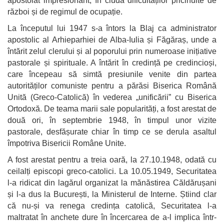
apostolat impresionant, în ciuda dificultăților pricinuite de
război și de regimul de ocupație.
La începutul lui 1947 s-a întors la Blaj ca administrator
apostolic al Arhieparhiei de Alba-Iulia și Făgăraș, unde a
întărit zelul clerului și al poporului prin numeroase inițiative
pastorale și spirituale. A întărit în credință pe credincioși,
care începeau să simtă presiunile venite din partea
autorităților comuniste pentru a părăsi Biserica Română
Unită (Greco-Catolică) în vederea „unificării” cu Biserica
Ortodoxă. De teama marii sale popularități, a fost arestat de
două ori, în septembrie 1948, în timpul unor vizite
pastorale, desfășurate chiar în timp ce se derula asaltul
împotriva Bisericii Române Unite.
A fost arestat pentru a treia oară, la 27.10.1948, odată cu
ceilalți episcopi greco-catolici. La 10.05.1949, Securitatea
l-a ridicat din lagărul organizat la mănăstirea Căldărușani
și l-a dus la București, la Ministerul de Interne. Știind clar
că nu-și va renega credința catolică, Securitatea l-a
maltratat în anchete dure în încercarea de a-l implica într-