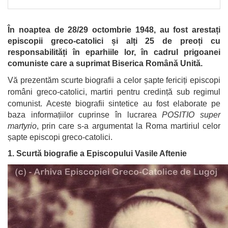
În noaptea de 28/29 octombrie 1948, au fost arestați
episcopii greco-catolici și alți 25 de preoți cu
responsabilități în eparhiile lor, în cadrul prigoanei
comuniste care a suprimat Biserica Română Unită.
Vă prezentăm scurte biografii a celor șapte fericiți episcopi
români greco-catolici, martiri pentru credință sub regimul
comunist.
Aceste biografii sintetice au fost elaborate pe
baza informațiilor cuprinse în lucrarea
POSITIO super
martyrio
, prin care s-a argumentat la Roma martiriul celor
șapte episcopi greco-catolici.
1. Scurtă biografie a Episcopului Vasile Aftenie