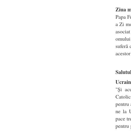
Ziua m
Papa Fr
a Zi mo
asociat
omului 
suferă 
acestor 
Salutul
Ucrain
"Și ac
Catolic
pentru 
ne la 
pace tr
pentru 