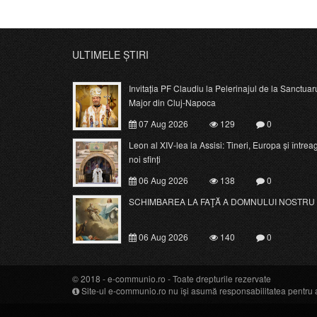
ULTIMELE ȘTIRI
Invitația PF Claudiu la Pelerinajul de la Sanctuar
Major din Cluj-Napoca
07 Aug 2026
129
0
Leon al XIV-lea la Assisi: Tineri, Europa și întrea
noi sfinți
06 Aug 2026
138
0
SCHIMBAREA LA FAŢĂ A DOMNULUI NOSTRU 
06 Aug 2026
140
0
© 2018 -
e-communio.ro
- Toate drepturile rezervate
Site-ul e-communio.ro nu își asumă responsabilitatea pentru art