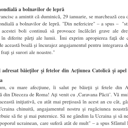
ondială a bolnavilor de lepră
ancisc a amintit că duminică, 29 ianuarie, se marchează cea 
ndială a bolnavilor de lepră. "Din nefericire" – a spus – "s
 acestei boli continuă să provoace încălcări grave ale dre
în diferite părți ale lumii. Îmi exprim apropierea față de 
de această boală și încurajez angajamentul pentru integrarea d
frați și surori ale noastre."
 adresat băieților și fetelor din Acțiunea Catolică și ape
a
um, cu mare afecțiune, îi salut pe băieții și fetele din A
ă din Dieceza de Roma! Ați venit cu ‚Caravana Păcii’. Vă m
această inițiativă, cu atât mai prețioasă în acest an cu cât, g
Ucraina chinuită, angajamentul nostru și rugăciunea noastră
ebuie să fie și mai puternice. Să ne gândim la Ucraina și să 
poporul ucrainean, care suferă atât de mult" – a spus Sfântul 