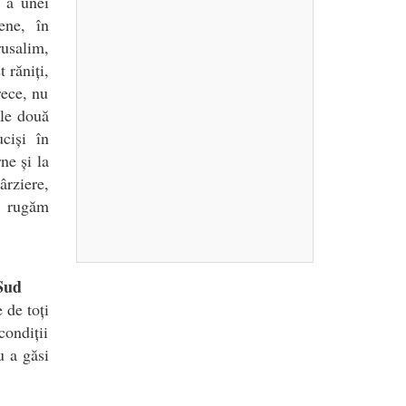
v a unei
iene, în
rusalim,
t răniți,
rece, nu
ele două
ciși în
ne și la
ârziere,
ne rugăm
Sud
 de toți
condiții
u a găsi