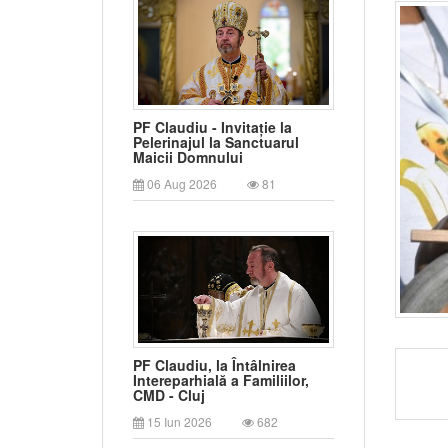
PF Claudiu - Invitație la
Pelerinajul la Sanctuarul
Maicii Domnului
06 Aug 2026
81
PF Claudiu, la Întâlnirea
Intereparhială a Familiilor,
CMD - Cluj
15 Iun 2026
682