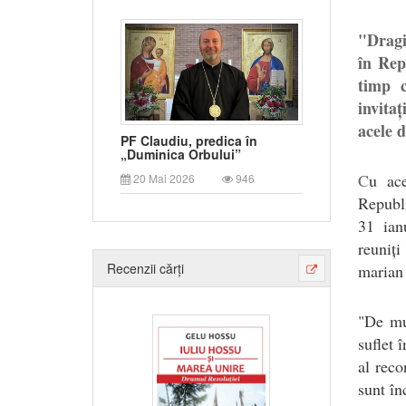
"Dragi
în Rep
timp c
invitaț
acele 
PF Claudiu, predica în
„Duminica Orbului”
C
u ace
20 Mai 2026
946
Republi
31 ian
reuniți
Recenzii cărți
marian 
"De mu
suflet 
al reco
sunt în