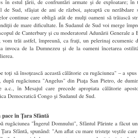
s în estul țării, de confruntări armate și de exploatare; în
 de Sud, sfâșiat de ani de război, așteaptă cu nerăbdare s
elor continue care obligă atât de mulți oameni să trăiască st
ondiții de mare dificultate. În Sudanul de Sud voi merge împ
scopul de Canterbury și cu moderatorul Adunării Generale a B
; vom trăi astfel, împreună, ca frați, un pelerinaj ecumenic 
a invoca de la Dumnezeu și de la oameni încetarea ostilită
lierea.
pe toți să însoțească această călătorie cu rugăciunea" – a spus
e, după rugăciunea "Angelus" din Piața San Pietro, de dumin
ie a.c., în Mesajul care precede apropiata călătorie aposto
ica Democratică Congo și Sudanul de Sud.
a pace în Țara Sfântă
ă rugăciunea "Îngerul Domnului", Sfântul Părinte a făcut un
 Țara Sfântă, spunând: "Am aflat cu mare tristețe veștile care