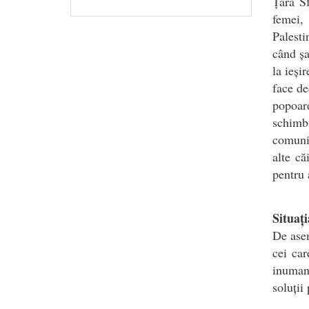
Țara Sf
femei, 
Palesti
când șap
la ieși
face de
popoar
schimbu
comunit
alte că
pentru a
Situaț
De asem
cei car
inumane
soluții