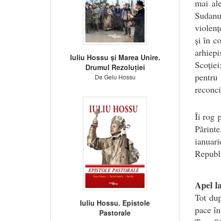
mai ale
Sudanul
violenț
și în c
arhiepi
Iuliu Hossu și Marea Unire.
Scoției
Drumul Rezoluției
pentru 
De Gelu Hossu
reconci
Îi rog 
Părint
ianuar
Republ
Apel l
Tot dup
Iuliu Hossu. Epistole
pace în
Pastorale