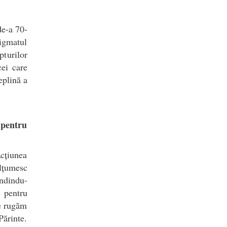
de-a 70-
tigmatul
pturilor
cei care
eplină a
l pentru
cțiunea
ulțumesc
ândindu-
 pentru
ne rugăm
Părinte.