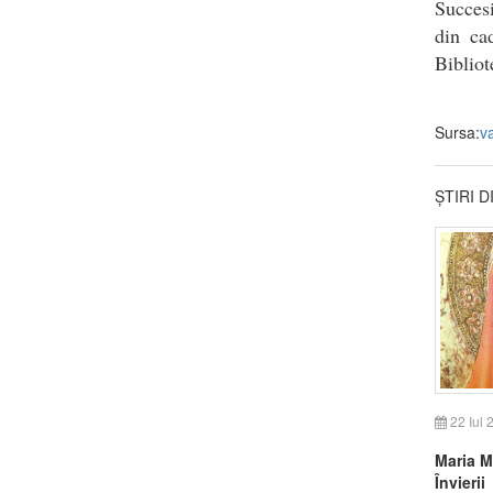
Succesi
din ca
Bibliot
Sursa:
v
ȘTIRI 
22 Iul 
Maria M
Învierii