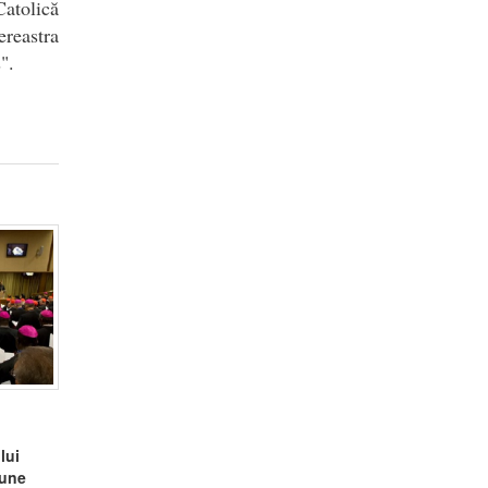
Catolică
reastra
".
lui
iune