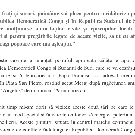
 frați și surori, poimâine voi pleca pentru o călătorie apo
ublica Democratică Congo și în Republica Sudanul de 
e mulțumesc autorităților civile și episcopilor locali
ii și pentru pregătirile legate de aceste vizite, salut cu a
dragi popoare care mă așteaptă."
ste cuvinte a anunțat pontiful apropiata călătorie aposto
ca Democratică Congo și Sudanul de Sud, care se va desfășu
uarie și 5 februarie a.c. Papa Francisc s-a adresat credinc
 în Piața San Pietro, rostind acest Mesaj după rugăciunea ant
"Angelus" de duminică, 29 ianuarie a.c..
lt timp mi-am dorit să vizitez aceste două țări pe care le 
într-un mod special și în care intenționez să merg ca pelerin al 
ncilierii. Aceste ținuturi, situate în centrul marelui continent 
cercate de conflicte îndelungate: Republica Democrată Congo