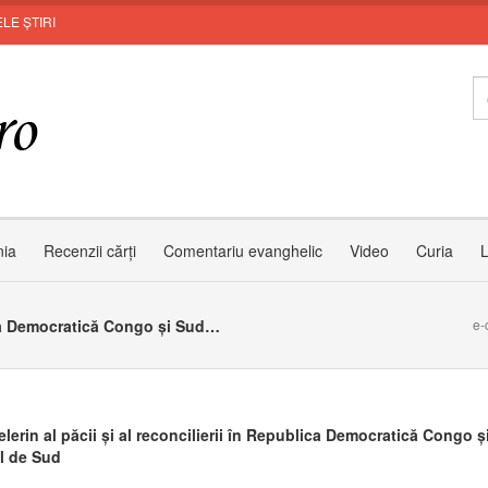
LE ȘTIRI
nia
Recenzii cărți
Comentariu evanghelic
Video
Curia
L
Papa, pelerin al păcii și al reconcilierii în Republica Democratică Congo și Sudanul de Sud
e-
lerin al păcii și al reconcilierii în Republica Democratică Congo ș
l de Sud