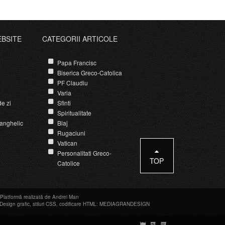
EBSITE
CATEGORII ARTICOLE
Papa Francisc
Biserica Greco-Catolica
PF Claudiu
Varia
e zi
Sfinti
Spiritualitate
anghelic
Blaj
Rugaciuni
Vatican
Personalitati Greco-
TOP
Catolice
Platformă realizată de Andrei Man
Design grafic
,
stiluri CSS
,
codificare HTML
:
MEDIAGRANDESIGN