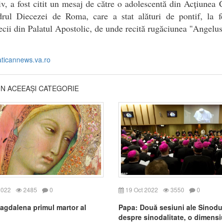
v, a fost citit un mesaj de către o adolescentă din Acțiunea 
drul Diecezei de Roma, care a stat alături de pontif, la fe
ecii din Palatul Apostolic, de unde recită rugăciunea "Angelus
aticannews.va.ro
DIN ACEEAȘI CATEGORIE
2022
2485
0
19 Oct 2022
3550
0
agdalena primul martor al
Papa: Două sesiuni ale Sinodu
despre sinodalitate, o dimens