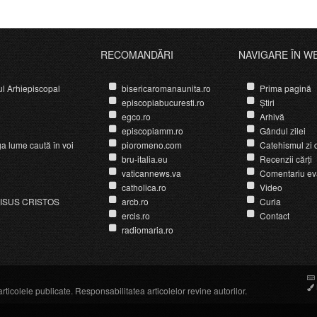
constitutivă a Bisericii
RECOMANDĂRI
NAVIGARE ÎN W
ul Arhiepiscopal
bisericaromanaunita.ro
Prima pagină
episcopiabucuresti.ro
Știri
egco.ro
Arhivă
episcopiamm.ro
Gândul zilei
ga lume caută în voi
pioromeno.com
Catehismul zi d
bru-italia.eu
Recenzii cărți
vaticannews.va
Comentariu ev
catholica.ro
Video
ISUS CRISTOS
arcb.ro
Curia
ercis.ro
Contact
radiomaria.ro
icolele publicate. Responsabilitatea articolelor revine autorilor.