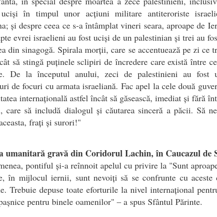
ântă, în special despre moartea a zece palestinieni, inclusi
uciși în timpul unor acțiuni militare antiteroriste israel
na; și despre ceea ce s-a întâmplat vineri seara, aproape de Ie
te evrei israelieni au fost uciși de un palestinian și trei au fos
rea din sinagogă. Spirala morții, care se accentuează pe zi ce t
cât să stingă puținele sclipiri de încredere care există între c
e. De la începutul anului, zeci de palestinieni au fost u
ri de focuri cu armata israeliană. Fac apel la cele două guver
atea internațională astfel încât să găsească, imediat și fără înt
i, care să includă dialogul și căutarea sinceră a păcii. Să 
ceasta, frați și surori!"
ia umanitară gravă din Coridorul Lachin, în Caucazul de 
enea, pontiful și-a reînnoit apelul cu privire la "Sunt aproape
e, în mijlocul iernii, sunt nevoiți să se confrunte cu aceste 
. Trebuie depuse toate eforturile la nivel internațional pentr
 pașnice pentru binele oamenilor" – a spus Sfântul Părinte.