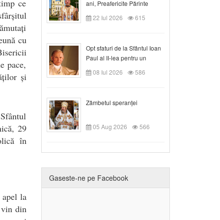
 timp ce
ani, Preafericite Părinte
Claudiu!
fârșitul
22 Iul 2026
615
rămutați
reună cu
Opt sfaturi de la Sfântul Ioan
isericii
Paul al II-lea pentru un
de pace,
creștin
08 Iul 2026
586
ților și
Zâmbetul speranței
 Sfântul
ică, 29
05 Aug 2026
566
lică în
Gaseste-ne pe Facebook
 apel la
 vin din