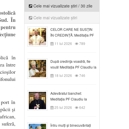
Cele mai vizualizate știri / 30 zile
stolică
Cele mai vizualizate știri
Sud. În
 pentru
CELOR CARE NE SUSȚIN
fecțiune
ÎN CREDINȚĂ: Meditația PF
Claudiu la Duminica a VI-a
11 Iul 2026
789
după Rusalii
lică în
După credinţa voastră, fie
ra între
vouă! Meditația PF Claudiu la
ioșilor
duminica a VII-a după Rusalii
18 Iul 2026
746
ifonului
Adevăratul banchet:
Meditația PF Claudiu la
port în
Duminica a VIII-a după
25 Iul 2026
642
păcii și
Rusalii
african,
 suferă,
Întru mulți și binecuvântați