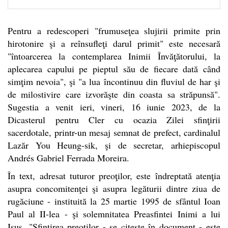
Pentru a redescoperi "frumuseţea slujirii primite prin
hirotonire şi a reînsufleţi darul primit" este necesară
"întoarcerea la contemplarea Inimii Învăţătorului, la
aplecarea capului pe pieptul său de fiecare dată când
simţim nevoia", şi "a lua încontinuu din fluviul de har şi
de milostivire care izvorăşte din coasta sa străpunsă".
Sugestia a venit ieri, vineri, 16 iunie 2023, de la
Dicasterul pentru Cler cu ocazia Zilei sfinţirii
sacerdotale, printr-un mesaj semnat de prefect, cardinalul
Lazăr You Heung-sik, şi de secretar, arhiepiscopul
Andrés Gabriel Ferrada Moreira.
În text, adresat tuturor preoţilor, este îndreptată atenţia
asupra concomitenţei şi asupra legăturii dintre ziua de
rugăciune - instituită la 25 martie 1995 de sfântul Ioan
Paul al II-lea - şi solemnitatea Preasfintei Inimi a lui
Isus. "Sfinţirea preoţilor - se citeşte în document - este