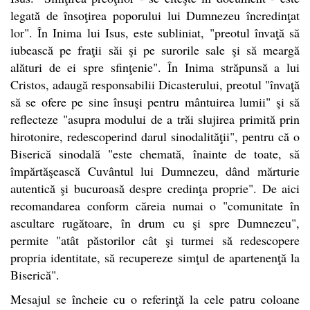
legată de însoţirea poporului lui Dumnezeu încredinţat
lor". În Inima lui Isus, este subliniat, "preotul învaţă să
iubească pe fraţii săi şi pe surorile sale şi să meargă
alături de ei spre sfinţenie". În Inima străpunsă a lui
Cristos, adaugă responsabilii Dicasterului, preotul "învaţă
să se ofere pe sine însuşi pentru mântuirea lumii" şi să
reflecteze "asupra modului de a trăi slujirea primită prin
hirotonire, redescoperind darul sinodalităţii", pentru că o
Biserică sinodală "este chemată, înainte de toate, să
împărtăşească Cuvântul lui Dumnezeu, dând mărturie
autentică şi bucuroasă despre credinţa proprie". De aici
recomandarea conform căreia numai o "comunitate în
ascultare rugătoare, în drum cu şi spre Dumnezeu",
permite "atât păstorilor cât şi turmei să redescopere
propria identitate, să recupereze simţul de apartenenţă la
Biserică".
Mesajul se încheie cu o referinţă la cele patru coloane