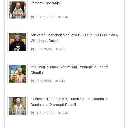
Zâmbetul speranței
05 Aug 2026
706
Adevăratul banchet: Meditația PF Claudiu la Duminica a
VIII-a după Rusalii
25 Iul 2026
665
Întru mulți și binecuvântați ani, Preafericite Părinte
Claudiu!
22 Iul 2026
640
Încălecând furtunile vieții: Meditația PF Claudiu la
Duminica a IX-a după Rusalii
01 Aug 2026
568