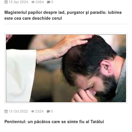
15 Apr 2024
2464
0
Magisteriul papilor despre iad, purgator şi paradis: iubirea
este cea care deschide cerul
15 Oct 2022
2324
0
Penitentul: un păcătos care se simte fiu al Tatălui