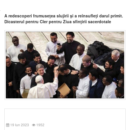
A redescoperi frumuseţea slujirii şi a reînsufleţi darul primit.
Dicasterul pentru Cler pentru Ziua sfinţirii sacerdotale
19 Iun 2023
1952