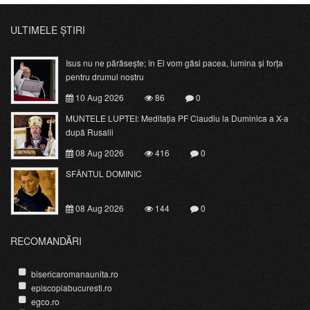
ULTIMELE ȘTIRI
Isus nu ne părăsește; în El vom găsi pacea, lumina și forța
pentru drumul nostru
10 Aug 2026
86
0
MUNTELE LUPTEI: Meditația PF Claudiu la Duminica a X-a
după Rusalii
08 Aug 2026
416
0
SFÂNTUL DOMINIC
08 Aug 2026
144
0
RECOMANDĂRI
bisericaromanaunita.ro
episcopiabucuresti.ro
egco.ro