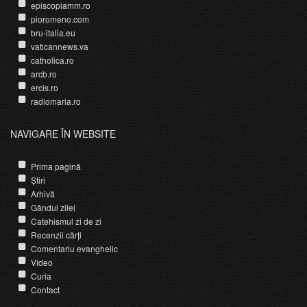
episcopiamm.ro
pioromeno.com
bru-italia.eu
vaticannews.va
catholica.ro
arcb.ro
ercis.ro
radiomaria.ro
NAVIGARE ÎN WEBSITE
Prima pagină
Știri
Arhivă
Gândul zilei
Catehismul zi de zi
Recenzii cărți
Comentariu evanghelic
Video
Curia
Contact