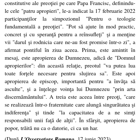
constitutive ale preoţiei pe care Papa Francisc, definindu-
le cele "patru apropieri", le-a indicat la 17 februarie 2022
participanţilor la simpozionul "Pentru o teologie
fundamentală a preoţiei". "Pot să ajute în mod practic,
concret şi cu speranţă pentru a reînsufleţi" şi a menţine
vii "darul şi rodnicia care ne-au fost promise într-o zi", a
afirmat pontiful în ziua aceea. Prima, este amintit în
mesaj, este apropierea de Dumnezeu, adică de "Domnul
apropierilor": din această relaţie, preotul "va putea lua
toate forţele necesare pentru slujirea sa". Este apoi
apropierea de episcop, importantă pentru "a învăţa să
asculte", şi a înţelege voinţa lui Dumnezeu "prin arta
discernământului". A treia este aceea între preoţi, "care
se realizează într-o fraternitate care alungă singurătatea şi
indiferenţa" şi tinde "la capacitatea de a ne simţi
responsabili unii faţă de alţii". În sfârşit, apropierea de
popor, trăită nu ca o datorie, ci ca un har.
(După
L'Osservatore Romano
, 17 iunie 2023)