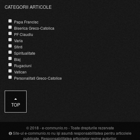
CATEGORII ARTICOLE
Papa Francisc
Biserica Greco-Catolica
PF Claudiu
Varia
Sfinti
Spiritualitate
Blaj
Rugaciuni
Vatican
Personalitati Greco-Catolice
TOP
© 2018 -
e-communio.ro
- Toate drepturile rezervate
Site-ul e-communio.ro nu își asumă responsabilitatea pentru articolele
publicate. Responsabilitatea articolelor revine autorilor.