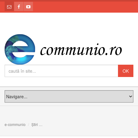
e-communio
Știri
A redescoperi frumuseţea slujirii şi a reînsufleţi darul pri