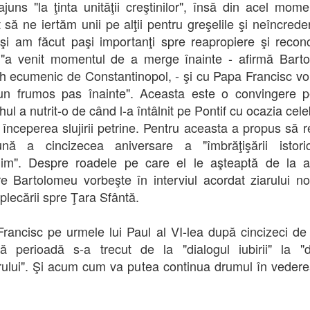
juns "la ţinta unităţii creştinilor", însă din acel mom
t să ne iertăm unii pe alţii pentru greşelile şi neîncrede
 şi am făcut paşi importanţi spre reapropiere şi reconci
"a venit momentul de a merge înainte - afirmă Barto
rh ecumenic de Constantinopol, - şi cu Papa Francisc v
un frumos pas înainte". Aceasta este o convingere 
hul a nutrit-o de când l-a întâlnit pe Pontif cu ocazia cele
 începerea slujirii petrine. Pentru aceasta a propus să 
ună a cincizecea aniversare a "îmbrăţişării istori
lim". Despre roadele pe care el le aşteaptă de la 
ire Bartolomeu vorbeşte în interviul acordat ziarului no
 plecării spre Ţara Sfântă.
rancisc pe urmele lui Paul al VI-lea după cincizeci de 
ă perioadă s-a trecut de la "dialogul iubirii" la "d
ului". Şi acum cum va putea continua drumul în vederea