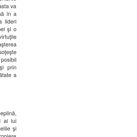
asta va
nă în a
 lideri
el şi o
irtuţile
aşterea
soţeşte
posibil
şi prin
ătate a
eplină,
 ai lui
lile şi
ropiere