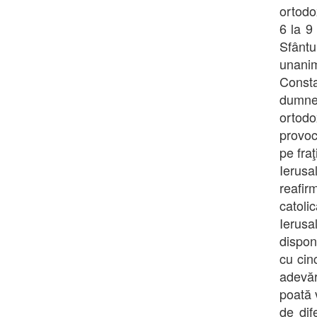
ortodo
6 la 9
Sfântu
unani
Const
dumnea
ortodo
provoc
pe fra
Ierusa
reafir
catoli
Ierusa
dispon
cu cinc
adevăr
poată 
de dif