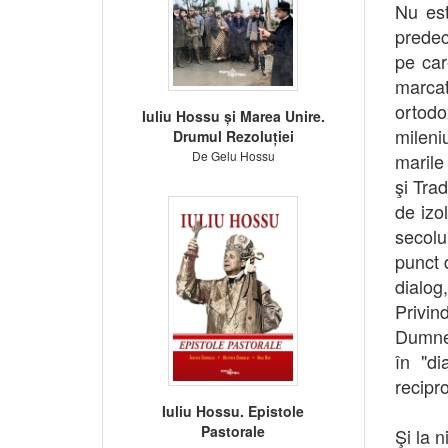
Nu est
predec
pe car
marcat
ortodo
Iuliu Hossu și Marea Unire.
mileni
Drumul Rezoluției
De Gelu Hossu
marile
şi Tra
de izo
secolul
punct 
dialog
Privin
Dumnez
în "di
recipro
Iuliu Hossu. Epistole
Pastorale
Şi la n