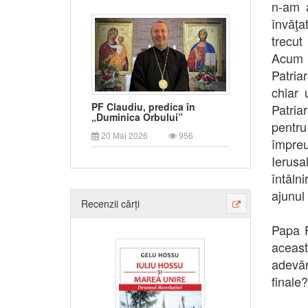
n-am a
învăţa
trecut
Acum 
Patria
chiar 
PF Claudiu, predica în
Patriar
„Duminica Orbului”
pentru
20 Mai 2026
956
împre
Ierusa
întâln
ajunul
Recenzii cărți
Papa F
aceast
adevăr
finale?