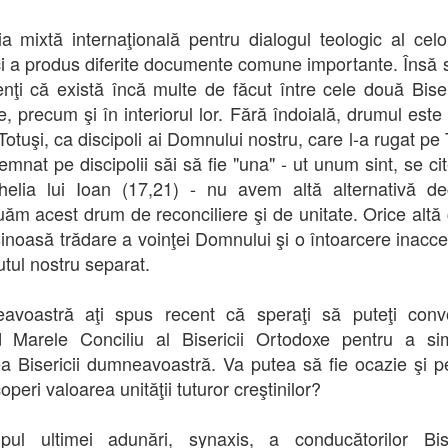
a mixtă internaţională pentru dialogul teologic al cel
ci a produs diferite documente comune importante. Însă
enţi că există încă multe de făcut între cele două Biser
e, precum şi în interiorul lor. Fără îndoială, drumul este 
. Totuşi, ca discipoli ai Domnului nostru, care l-a rugat pe 
emnat pe discipolii săi să fie "una" - ut unum sint, se ci
elia lui Ioan (17,21) - nu avem altă alternativă d
uăm acest drum de reconciliere şi de unitate. Orice altă 
uşinoasă trădare a voinţei Domnului şi o întoarcere inacce
utul nostru separat.
avoastră aţi spus recent că speraţi să puteţi conv
 Marele Conciliu al Bisericii Ortodoxe pentru a si
ea Bisericii dumneavoastră. Va putea să fie ocazie şi p
peri valoarea unităţii tuturor creştinilor?
pul ultimei adunări, synaxis, a conducătorilor Bise