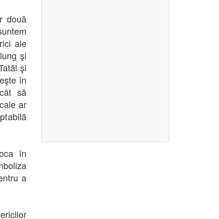
or două
 suntem
ici ale
lung şi
Tatăl şi
teşte în
ecât să
cale ar
ptabilă
oca în
mboliza
entru a
ricilor