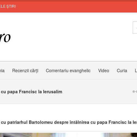
LE ȘTIRI
In
nia
Recenzii cărți
Comentariu evanghelic
Video
Curia
L
 cu papa Francisc la Ierusalim
e-
u cu patriarhul Bartolomeu despre întâlnirea cu papa Francisc la I