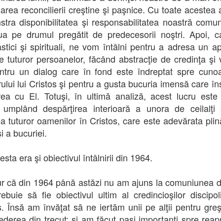
oarea reconcilierii creştine şi paşnice. Cu toate acestea 
tra disponibilitatea şi responsabilitatea noastră comu
ua pe drumul pregătit de predecesorii noştri. Apoi, ca
astici şi spirituali, ne vom întâlni pentru a adresa un ap
ie tuturor persoanelor, făcând abstracţie de credinţa şi v
entru un dialog care în fond este îndreptat spre cuno
ului lui Cristos şi pentru a gusta bucuria imensă care în
irea cu El. Totuşi, în ultimă analiză, acest lucru este 
umplând despărţirea interioară a unora de ceilalţi 
ea tuturor oamenilor în Cristos, care este adevărata plin
 şi a bucuriei.
sta era şi obiectivul întâlnirii din 1964.
r că din 1964 până astăzi nu am ajuns la comuniunea d
rebuie să fie obiectivul ultim al credincioşilor discipoli
s. Însă am învăţat să ne iertăm unii pe alţii pentru greşe
ederea din trecut; şi am făcut paşi importanţi spre reap