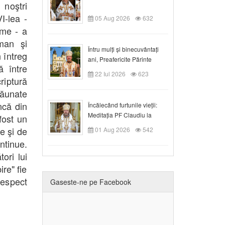
 noştri
I-lea -
05 Aug 2026
632
eme - a
oman şi
Întru mulți și binecuvântați
 întreg
ani, Preafericite Părinte
ă între
Claudiu!
22 Iul 2026
623
riptură
dăunate
ncă din
Încălecând furtunile vieții:
Meditația PF Claudiu la
 fost un
Duminica a IX-a după Rusalii
e şi de
01 Aug 2026
542
ntinue.
ori lui
re" fie
respect
Gaseste-ne pe Facebook