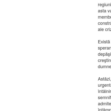
regiun
asta v
membr
constr
ale cri
Exist
speran
depăşi
creşt
dumne
Astăzi
urgent
întâl
semnif
admite
întâmp