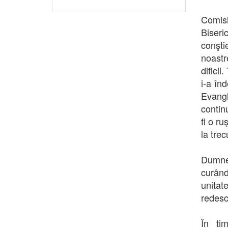
Comisi
Biseri
conşti
noastr
dificil
i-a înd
Evangh
contin
fi o r
la trec
Dumne
curând
unitat
redesco
În tim