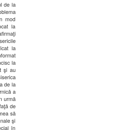
l de la
roblema
 în mod
cat la
irmaţi
ericile
icat la
nformat
cisc la
t şi au
iserica
a de la
rnică a
în urmă
 faţă de
umea să
nale şi
cial în