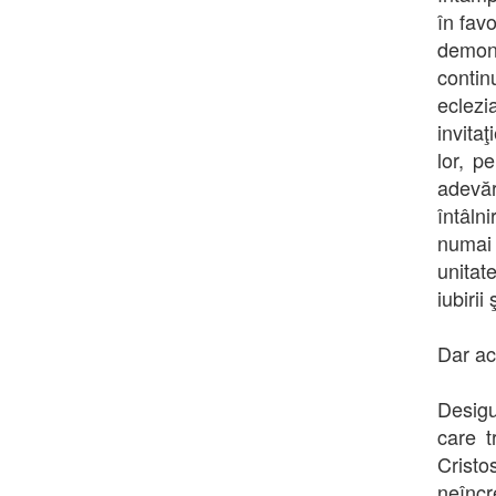
în fav
demons
contin
eclezi
invitaţ
lor, p
adevăr
întâln
numai 
unitat
iubirii
Dar ace
Desigu
care t
Cristo
neîncr