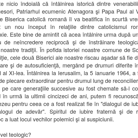
e nicio îndoială că întâlnirea istorică dintre venerabilii
esori, Patriarhul ecumenic Atenagora şi Papa Paul al V
e Biserica catolică romană îl va beatifica în scurtă vr
 un nou început în relaţiile dintre catolicismul r
xie. Este bine de amintit că acea întâlnire urma după un
u de neîncredere reciprocă şi de înstrăinare teologic
 noastre tradiţii. În pofida istoriei noastre comune de Sc
diţie, cele două Biserici ale noastre riscau aşadar să fie 
lare şi de autosuficienţă, mergând pe drumuri diferite î
 al XI-lea. Întâlnirea la Ierusalim, la 5 ianuarie 1964, a
de plecare extraordinar pentru drumul lung de reconcilier
, pe care generaţiile succesive au fost chemate să-l co
d în urmă la ultimii cincizeci de ani, putem fi recunoscăt
eu pentru ceea ce a fost realizat fie în "dialogul de iubi
alogul de adevăr". Spiritul de iubire fraternă şi de 
c a luat locul vechilor polemici şi al suspiciunii.
ivel teologic?