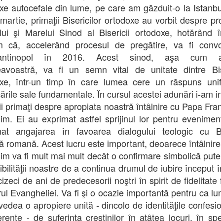
xe autocefale din lume, pe care am găzduit-o la Istanbu
 martie, primaţii Bisericilor ortodoxe au vorbit despre p
lui şi Marelui Sinod al Bisericii ortodoxe, hotărând
m că, accelerând procesul de pregătire, va fi convo
antinopol în 2016. Acest sinod, aşa cum af
voastră, va fi un semn vital de unitate dintre Bis
xe, într-un timp în care lumea cere un răspuns unif
ările sale fundamentale. În cursul acestei adunări i-am i
ţii primaţi despre apropiata noastră întâlnire cu Papa Fran
lim. Ei au exprimat astfel sprijinul lor pentru evenimen
mat angajarea în favoarea dialogului teologic cu B
că romană. Acest lucru este important, deoarece întâlnire
lim va fi mult mai mult decât o confirmare simbolică pute
ibilităţii noastre de a continua drumul de iubire început 
izeci de ani de predecesorii noştri în spirit de fidelitate
ul Evangheliei. Va fi şi o ocazie importantă pentru ca l
vedea o apropiere unită - dincolo de identităţile confesio
erenţe - de suferinţa creştinilor în atâtea locuri, în spe