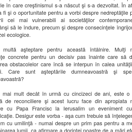
ile în care creştinismul s-a născut şi s-a dezvoltat. În a
a fi şi o oportunitate pentru a vorbi despre nedreptăţile 
ii cei mai vulnerabili ai societăţilor contemporan
ânşi să le îndure, precum şi despre consecinţele îngrijo
zei ecologice.
ă multă aşteptare pentru această întâlnire. Mulţi n
ţe concrete pentru un decisiv pas înainte care să 
rea obstacolelor care încă se interpun în calea unităţii
ini. Care sunt aşteptările dumneavoastră şi sper
avoastră?
, mai mult decât în urmă cu cincizeci de ani, este o
ă de reconciliere şi acest lucru face din apropiata 
nire cu Papa Francisc la Ierusalim un eveniment c
icaţie. Desigur este vorba - aşa cum trebuie să înţelege
m cu umilinţă - numai despre un prim pas pentru a m
inarea lumii, ca afirmare a dorinţei noastre de a mări efo