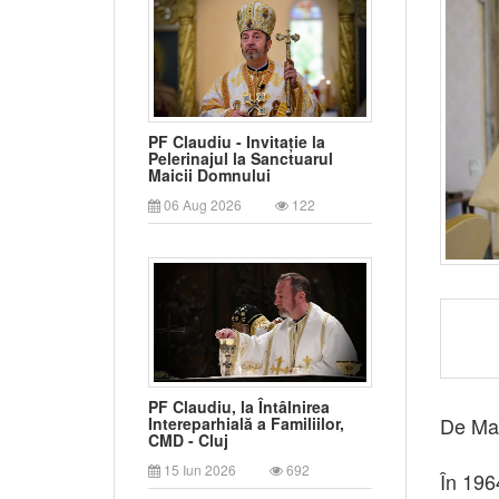
PF Claudiu - Invitație la
Pelerinajul la Sanctuarul
Maicii Domnului
06 Aug 2026
122
PF Claudiu, la Întâlnirea
De Mar
Intereparhială a Familiilor,
CMD - Cluj
15 Iun 2026
692
În 196