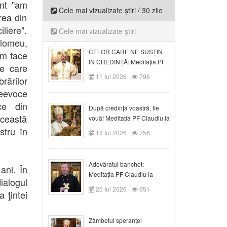
ent "am
Cele mai vizualizate știri / 30 zile
rea din
liere".
Cele mai vizualizate știri
lomeu,
CELOR CARE NE SUSȚIN
om face
ÎN CREDINȚĂ: Meditația PF
pe care
Claudiu la Duminica a VI-a
11 Iul 2026
796
brărilor
după Rusalii
reevoce
ce din
După credinţa voastră, fie
această
vouă! Meditația PF Claudiu la
duminica a VII-a după Rusalii
stru în
18 Iul 2026
756
Adevăratul banchet:
ani. În
Meditația PF Claudiu la
ialogul
Duminica a VIII-a după
25 Iul 2026
651
 ţintei
Rusalii
Zâmbetul speranței