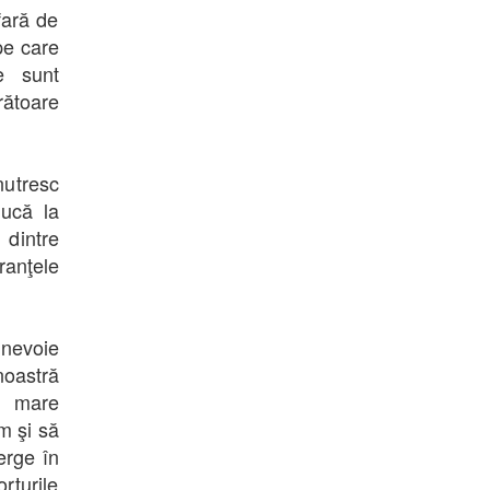
fară de
pe care
e sunt
rătoare
utresc
ducă la
 dintre
anţele
 nevoie
noastră
u mare
m şi să
erge în
rturile