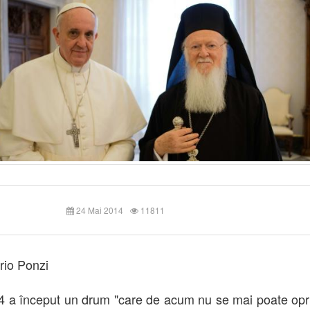
24 Mai 2014
11811
io Ponzi
4 a început un drum "care de acum nu se mai poate opri