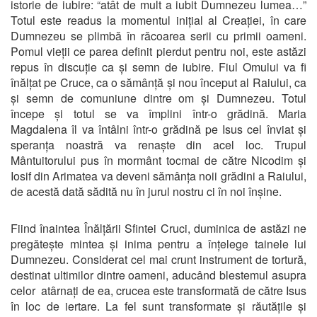
istorie de iubire: “atât de mult a iubit Dumnezeu lumea…”
Totul este readus la momentul inițial al Creației, în care
Dumnezeu se plimbă în răcoarea serii cu primii oameni.
Pomul vieții ce parea definit pierdut pentru noi, este astăzi
repus în discuție ca și semn de iubire. Fiul Omului va fi
înălțat pe Cruce, ca o sămânță și nou început al Raiului, ca
și semn de comuniune dintre om și Dumnezeu. Totul
începe și totul se va împlini într-o grădină. Maria
Magdalena îl va întâlni într-o grădină pe Isus cel înviat și
speranța noastră va renaște din acel loc. Trupul
Mântuitorului pus în mormânt tocmai de către Nicodim și
Iosif din Arimatea va deveni sămânța noii grădini a Raiului,
de acestă dată sădită nu în jurul nostru ci în noi înșine.
Fiind înaintea Înălțării Sfintei Cruci, duminica de astăzi ne
pregătește mintea și inima pentru a înțelege tainele lui
Dumnezeu. Considerat cel mai crunt instrument de tortură,
destinat ultimilor dintre oameni, aducând blestemul asupra
celor atârnați de ea, crucea este transformată de către Isus
în loc de iertare. La fel sunt transformate și răutățile și