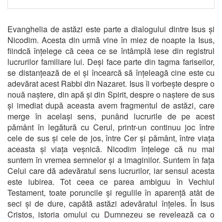
Evanghelia de astăzi este parte a dialogului dintre Isus și
Nicodim. Acesta din urmă vine în miez de noapte la Isus,
fiindcă înțelege că ceea ce se întâmplă iese din registrul
lucrurilor familiare lui. Deși face parte din tagma fariseilor,
se distanțează de ei și încearcă să înțeleagă cine este cu
adevărat acest Rabbi din Nazaret. Isus îi vorbește despre o
nouă naștere, din apă și din Spirit, despre o naștere de sus
și imediat după aceasta avem fragmentul de astăzi, care
merge în același sens, punând lucrurile de pe acest
pământ în legătură cu Cerul, printr-un continuu joc între
cele de sus și cele de jos, între Cer și pământ, între viața
aceasta și viața veșnică. Nicodim înțelege că nu mai
suntem în vremea semnelor și a imaginilor. Suntem în fața
Celui care dă adevăratul sens lucrurilor, iar sensul acesta
este iubirea. Tot ceea ce parea ambiguu în Vechiul
Testament, toate poruncile și regulile în aparență atât de
seci și de dure, capătă astăzi adevăratul înțeles. În Isus
Cristos, istoria omului cu Dumnezeu se revelează ca o