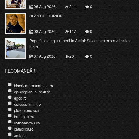
08 Aug 2026
311
0
SFÂNTUL DOMINIC
08 Aug 2026
117
0
Papa, în dialog cu tinerii la Assisi: Să construim o civilizație a
iubirii
07 Aug 2026
204
0
RECOMANDĂRI
bisericaromanaunita.ro
episcopiabucuresti.ro
egco.ro
episcopiamm.ro
pioromeno.com
bru-italia.eu
vaticannews.va
catholica.ro
arcb.ro