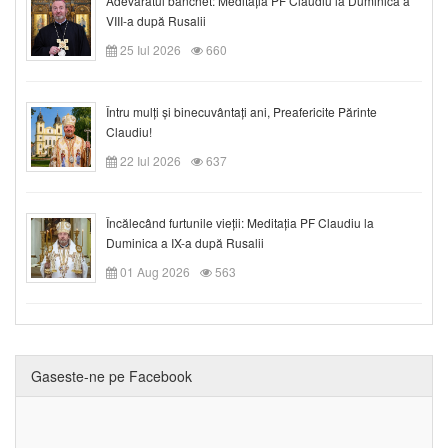
Adevăratul banchet: Meditația PF Claudiu la Duminica a
VIII-a după Rusalii
25 Iul 2026
660
Întru mulți și binecuvântați ani, Preafericite Părinte
Claudiu!
22 Iul 2026
637
Încălecând furtunile vieții: Meditația PF Claudiu la
Duminica a IX-a după Rusalii
01 Aug 2026
563
Gaseste-ne pe Facebook