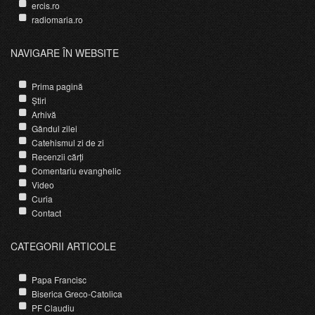
ercis.ro
radiomaria.ro
NAVIGARE ÎN WEBSITE
Prima pagină
Știri
Arhivă
Gândul zilei
Catehismul zi de zi
Recenzii cărți
Comentariu evanghelic
Video
Curia
Contact
CATEGORII ARTICOLE
Papa Francisc
Biserica Greco-Catolica
PF Claudiu