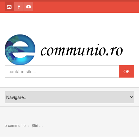
e-communio
Știri
Semnul iubirii în formă de cruce: Meditația PS Claudiu la 