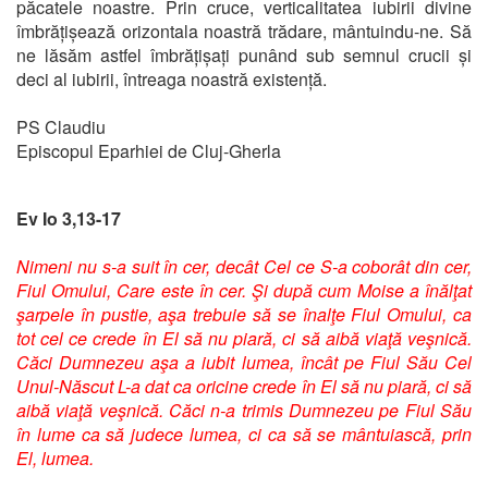
păcatele noastre. Prin cruce, verticalitatea iubirii divine
îmbrățișează orizontala noastră trădare, mântuindu-ne. Să
ne lăsăm astfel îmbrățișați punând sub semnul crucii și
deci al iubirii, întreaga noastră existență.
PS Claudiu
Episcopul Eparhiei de Cluj-Gherla
Ev Io 3,13-17
Nimeni nu s-a suit în cer, decât Cel ce S-a coborât din cer,
Fiul Omului, Care este în cer. Şi după cum Moise a înălţat
şarpele în pustie, aşa trebuie să se înalţe Fiul Omului, ca
tot cel ce crede în El să nu piară, ci să aibă viaţă veşnică.
Căci Dumnezeu aşa a iubit lumea, încât pe Fiul Său Cel
Unul-Născut L-a dat ca oricine crede în El să nu piară, ci să
aibă viaţă veşnică. Căci n-a trimis Dumnezeu pe Fiul Său
în lume ca să judece lumea, ci ca să se mântuiască, prin
El, lumea.