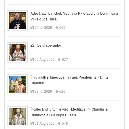
Adevăratul banchet: Meditația PF Claudiu la Duminica a
VIII-a după Rusalii
25 Iul 2026
655
Zâmbetul speranței
05 Aug 2026
637
Întru mulți și binecuvântați ani, Preafericite Părinte
Claudiu!
22 Iul 2026
626
Încălecând furtunile vieții: Meditația PF Claudiu la
Duminica a IX-a după Rusalii
01 Aug 2026
548