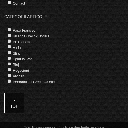
Contact
CATEGORII ARTICOLE
Papa Francisc
Biserica Greco-Catolica
PF Claudiu
Varia
Sfinti
Spiritualitate
Blaj
Rugaciuni
Vatican
Personalitati Greco-Catolice
TOP
© 2018 -
e-communio.ro
- Toate drepturile rezervate