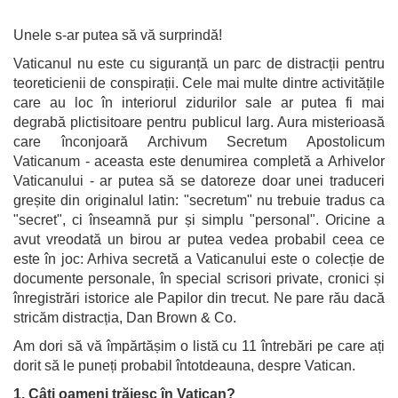
Unele s-ar putea să vă surprindă!
Vaticanul nu este cu siguranță un parc de distracții pentru
teoreticienii de conspirații. Cele mai multe dintre activitățile
care au loc în interiorul zidurilor sale ar putea fi mai
degrabă plictisitoare pentru publicul larg. Aura misterioasă
care înconjoară Archivum Secretum Apostolicum
Vaticanum - aceasta este denumirea completă a Arhivelor
Vaticanului - ar putea să se datoreze doar unei traduceri
greșite din originalul latin: "secretum" nu trebuie tradus ca
"secret", ci înseamnă pur și simplu "personal". Oricine a
avut vreodată un birou ar putea vedea probabil ceea ce
este în joc: Arhiva secretă a Vaticanului este o colecție de
documente personale, în special scrisori private, cronici și
înregistrări istorice ale Papilor din trecut. Ne pare rău dacă
stricăm distracția, Dan Brown & Co.
Am dori să vă împărtășim o listă cu 11 întrebări pe care ați
dorit să le puneți probabil întotdeauna, despre Vatican.
1. Câți oameni trăiesc în Vatican?