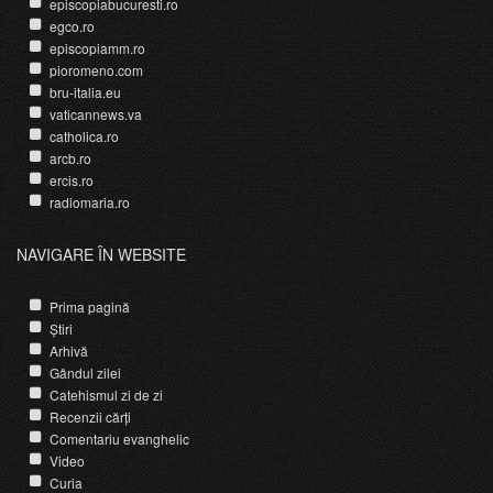
episcopiabucuresti.ro
egco.ro
episcopiamm.ro
pioromeno.com
bru-italia.eu
vaticannews.va
catholica.ro
arcb.ro
ercis.ro
radiomaria.ro
NAVIGARE ÎN WEBSITE
Prima pagină
Știri
Arhivă
Gândul zilei
Catehismul zi de zi
Recenzii cărți
Comentariu evanghelic
Video
Curia