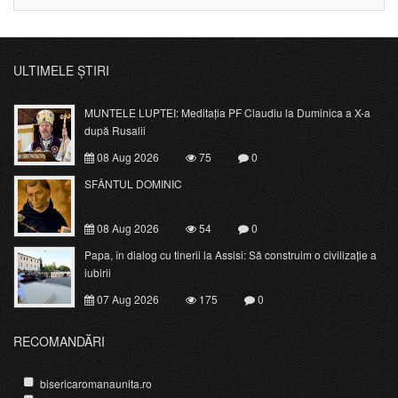
ULTIMELE ȘTIRI
MUNTELE LUPTEI: Meditația PF Claudiu la Duminica a X-a
după Rusalii
08 Aug 2026
75
0
SFÂNTUL DOMINIC
08 Aug 2026
54
0
Papa, în dialog cu tinerii la Assisi: Să construim o civilizație a
iubirii
07 Aug 2026
175
0
RECOMANDĂRI
bisericaromanaunita.ro