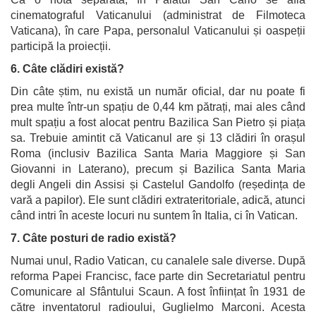
cinematograful Vaticanului (administrat de Filmoteca
Vaticana), în care Papa, personalul Vaticanului și oaspeții
participă la proiecții.
6. Câte clădiri există?
Din câte știm, nu există un număr oficial, dar nu poate fi
prea multe într-un spațiu de 0,44 km pătrați, mai ales când
mult spațiu a fost alocat pentru Bazilica San Pietro și piața
sa. Trebuie amintit că Vaticanul are și 13 clădiri în orașul
Roma (inclusiv Bazilica Santa Maria Maggiore și San
Giovanni in Laterano), precum și Bazilica Santa Maria
degli Angeli din Assisi și Castelul Gandolfo (reședința de
vară a papilor). Ele sunt clădiri extrateritoriale, adică, atunci
când intri în aceste locuri nu suntem în Italia, ci în Vatican.
7. Câte posturi de radio există?
Numai unul, Radio Vatican, cu canalele sale diverse. După
reforma Papei Francisc, face parte din Secretariatul pentru
Comunicare al Sfântului Scaun. A fost înființat în 1931 de
către inventatorul radioului, Guglielmo Marconi. Acesta