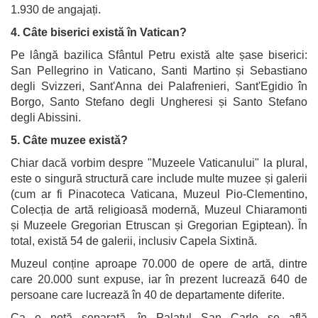
1.930 de angajați.
4. Câte biserici există în Vatican?
Pe lângă bazilica Sfântul Petru există alte șase biserici:
San Pellegrino in Vaticano, Santi Martino și Sebastiano
degli Svizzeri, Sant'Anna dei Palafrenieri, Sant'Egidio în
Borgo, Santo Stefano degli Ungheresi și Santo Stefano
degli Abissini.
5. Câte muzee există?
Chiar dacă vorbim despre "Muzeele Vaticanului" la plural,
este o singură structură care include multe muzee și galerii
(cum ar fi Pinacoteca Vaticana, Muzeul Pio-Clementino,
Colecția de artă religioasă modernă, Muzeul Chiaramonti
și Muzeele Gregorian Etruscan și Gregorian Egiptean). În
total, există 54 de galerii, inclusiv Capela Sixtină.
Muzeul conține aproape 70.000 de opere de artă, dintre
care 20.000 sunt expuse, iar în prezent lucrează 640 de
persoane care lucrează în 40 de departamente diferite.
Ca o notă separată, în Palatul San Carlo se află