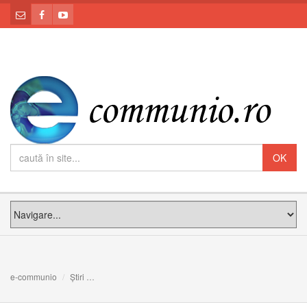
e-communio
Știri
11 curiozități despre Vatican pe care majoritatea oameni