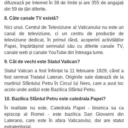
difuzează pe Internet în 38 de limbi și are 355 de angajați
din 59 de țări diferite.
8. Câte canale TV există?
Nici unul. Centrul de Televiziune al Vaticanului nu este un
canal de televiziune, ci un centru de producție de
televiziune dedicat, în primul rând, acoperirii activităților
Papei, împărtășind semnalul său cu diferite canale TV,
canale web și canale YouTube din întreaga lume.
9. Cât de vechi este Statul Vatican?
Statul Vatican a fost înființat la 11 februarie 1929, când a
fost semnat Tratatul Lateran. Originile sale datează de la
martiriul Sfântului Petru în Circul lui Nero, care a avut loc
acolo unde astăzi este Bazilica Sfântul Petru.
10. Bazilica Sfântul Petru este catedrala Papei?
În realitate nu este. Catedrala Papei - biserica sa ca
episcop al Romei - este bazilica San Giovanni din
Laterano, care este în afara Vaticanului, dar are statut
extrateritorial.