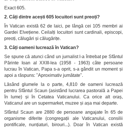
Exact 605.
2. Câți dintre acești 605 locuitori sunt preoți?
În Vatican există 62 de laici, pe lângă cei 105 membri ai
Gardei Elvețiene. Ceilalți locuitori sunt cardinali, episcopi,
preoți, călugări și călugărițe.
3. Câți oameni lucrează în Vatican?
Se spune că atunci când un jurnalist l-a întrebat pe Sfântul
Părinte Ioan al XXIII-lea (1958 - 1963) câte persoane
lucrau în Vatican, Papa s-a oprit, s-a gândit un moment și
apoi a răspuns: "Aproximativ jumătate".
Lăsând glumele la o parte, 4,810 de oameni lucrează
pentru Sfântul Scaun (asistând lucrarea pastorală a Papei
în lume) și în Cetatea Vaticanului. Ca orice alt oraș,
Vaticanul are un supermarket, muzee și așa mai departe.
Sfântul Scaun are 2880 de persoane angajate în 65 de
organisme diferite (congregații ale Vaticanului, consilii
pontificale, nunțiaturi, birouri...). Doar în Vatican există