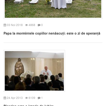
03 Noi 2018
4868
0
Papa la mormintele copiilor nenăscuți: este o zi de speranță
24 Apr 2013
6109
1