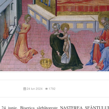
24 Iun 2024
1792
, 24 iunie, Biserica sărbătoreşte
NAŞTEREA SFÂNTULUI