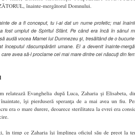
ZĂTORUL
, înainte-mergătorul Domnului.
ainte de a fi conceput, tu i-ai dat un nume profetic; mai înain
a fost umplut de Spiritul Sfânt. Pe când era încă în sânul 
 să audă vocea Mamei lui Dumnezeu şi, tresăltând de o bucurie 
at începutul răscumpărării umane. El a devenit înainte-mergăt
, care avea să-l proclame cel mai mare dintre cei născuţi din fe
l
m relatează Evanghelia după Luca, Zaharia şi Elisabeta, di
 înaintate, îşi pierduseră speranţa de a mai avea un fiu. Pe
ucru era o mare durere, deoarece sterilitatea la evrei era consi
ire.
zi, în timp ce Zaharia îşi împlinea oficiul său de preot la t