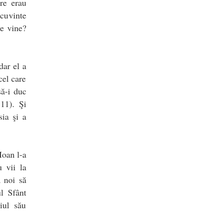
re erau
 cuvinte
re vine?
dar el a
cel care
ă-i duc
11). Şi
sia şi a
Ioan l-a
u vii la
a noi să
ul Sfânt
iul său