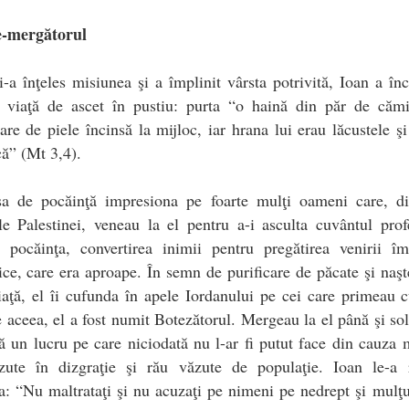
e-mergătorul
-a înţeles misiunea şi a împlinit vârsta potrivită, Ioan a în
 viaţă de ascet în pustiu: purta “o haină din păr de cămi
are de piele încinsă la mijloc, iar hrana lui erau lăcustele ş
că” (Mt 3,4).
sa de pocăinţă impresiona pe foarte mulţi oameni care, di
le Palestinei, veneau la el pentru a-i asculta cuvântul prof
 pocăinţa, convertirea inimii pentru pregătirea venirii îm
ce, care era aproape. În semn de purificare de păcate şi naşt
aţă, el îi cufunda în apele Iordanului pe cei care primeau 
 aceea, el a fost numit Botezătorul. Mergeau la el până şi sol
ă un lucru pe care niciodată nu l-ar fi putut face din cauza 
ăzute în dizgraţie şi rău văzute de populaţie. Ioan le-a 
a: “Nu maltrataţi şi nu acuzaţi pe nimeni pe nedrept şi mulţ