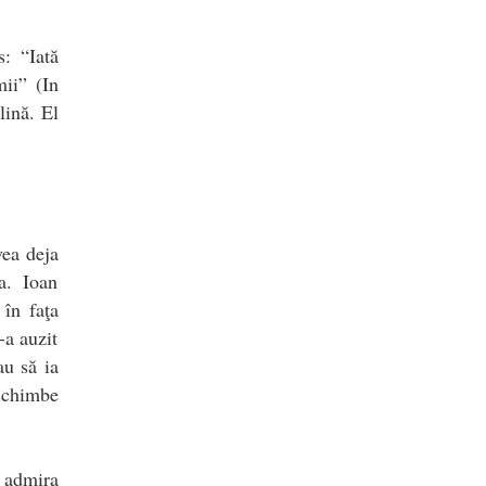
: “Iată
mii” (In
lină. El
vea deja
a. Ioan
în faţa
-a auzit
au să ia
 schimbe
l admira