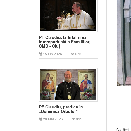
PF Claudiu, la Întâlnirea
Intereparhială a Familiilor,
CMD - Cluj
15 Iun 2026
673
PF Claudiu, predica în
„Duminica Orbului”
20 Mai 2026
935
Astăzi