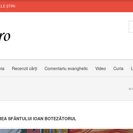
LE ȘTIRI
Zâmb
nia
Recenzii cărți
Comentariu evanghelic
Video
Curia
L
e-
EA SFÂNTULUI IOAN BOTEZĂTORUL