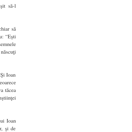
şit să-l
chiar să
u: “Eşti
semnele
 născuţi
 Şi Ioan
eoarece
va tăcea
tiinţei
lui Ioan
r, şi de