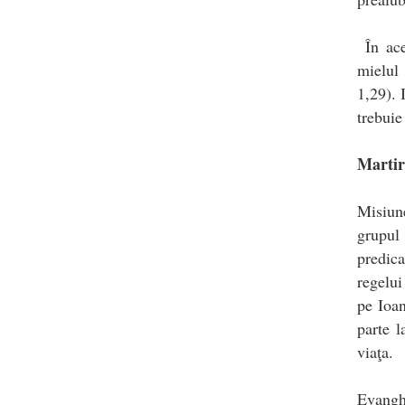
În ace
mielul 
1,29). 
trebuie
Martir
Misiune
grupul
predic
regelui
pe Ioan
parte l
viaţa.
Evanghe