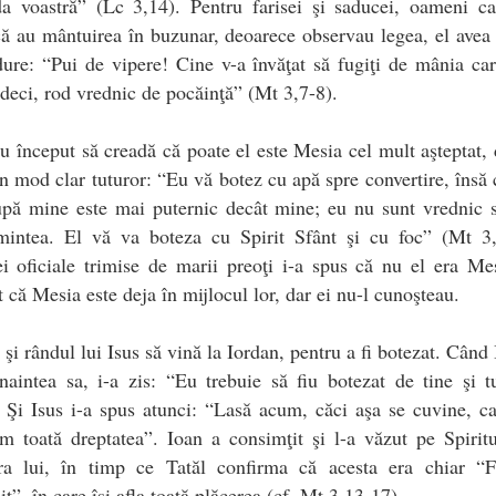
da voastră” (Lc 3,14). Pentru farisei şi saducei, oameni ca
că au mântuirea în buzunar, deoarece observau legea, el avea
dure: “Pui de vipere! Cine v-a învăţat să fugiţi de mânia ca
 deci, rod vrednic de pocăinţă” (Mt 3,7-8).
u început să creadă că poate el este Mesia cel mult aşteptat, 
în mod clar tuturor: “Eu vă botez cu apă spre convertire, însă 
upă mine este mai puternic decât mine; eu nu sunt vrednic s
ămintea. El vă va boteza cu Spirit Sfânt şi cu foc” (Mt 3,
i oficiale trimise de marii preoţi i-a spus că nu el era Me
 că Mesia este deja în mijlocul lor, dar ei nu-l cunoşteau.
 şi rândul lui Isus să vină la Iordan, pentru a fi botezat. Când 
naintea sa, i-a zis: “Eu trebuie să fiu botezat de tine şi t
Şi Isus i-a spus atunci: “Lasă acum, căci aşa se cuvine, c
m toată dreptatea”. Ioan a consimţit şi l-a văzut pe Spirit
ra lui, în timp ce Tatăl confirma că acesta era chiar “F
it”, în care îşi afla toată plăcerea (cf. Mt 3,13-17).