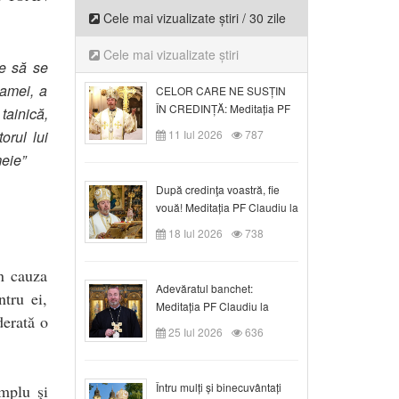
Cele mai vizualizate știri / 30 zile
Cele mai vizualizate știri
te să se
mamei, a
CELOR CARE NE SUSȚIN
ÎN CREDINȚĂ: Meditația PF
tainică,
Claudiu la Duminica a VI-a
orul lui
11 Iul 2026
787
după Rusalii
meie”
După credinţa voastră, fie
vouă! Meditația PF Claudiu la
duminica a VII-a după Rusalii
18 Iul 2026
738
n cauza
Adevăratul banchet:
ntru ei,
Meditația PF Claudiu la
derată o
Duminica a VIII-a după
25 Iul 2026
636
Rusalii
Întru mulți și binecuvântați
emplu şi