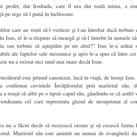
t profet, dar Irodiada, care îl ura din toată inima, a reu
ă pe rege să-l pună în închisoare.
lilor care au venit să-l viziteze şi l-au întrebat dacă trebuie 
în Isus, el le-a răspuns să meargă şi să-l întrebe în numele să
ia sau trebuie să aşteptăm pe un altul?” Isus le-a arătat 
abile ale faptelor sale mesianice şi apoi le-a spus că între cei
eie nu a existat nici unul mai mare decât Ioan.
tezătorul este primul canonizat, încă în viaţă, de însuşi Isus.
 a confirmat cuvintele Învăţătorului prin martiriul său, d
a a reuşit să aibă pe o tipsie capul său, gândindu-se că astfel 
 totdeauna cel care reprezenta glasul de nesuprimat al conş
a nu a făcut decât să trezească oroare şi să crească faima 
orul. Martiriul său este amintit nu numai de evanghelii da