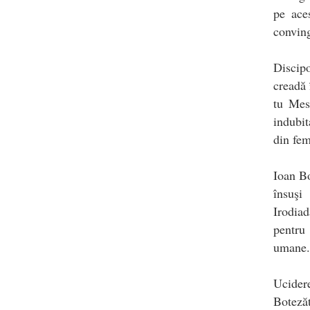
pe aces
conving
Discipo
creadă 
tu Mes
indubit
din fem
Ioan Bo
însuşi
Irodiad
pentru
umane.
Ucidere
Botezăt