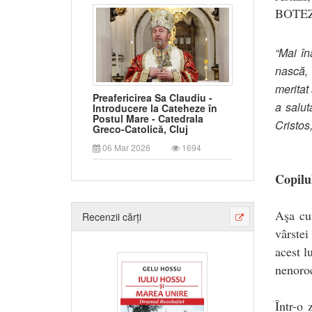
BOTE
“Mai în
nască, 
meritat
Preafericirea Sa Claudiu -
a salut
Introducere la Cateheze în
Postul Mare - Catedrala
Cristos
Greco-Catolică, Cluj
06 Mar 2026
1694
Copilu
Aşa cu
Recenzii cărți
vârstei
acest l
nenoroc
Într-o 