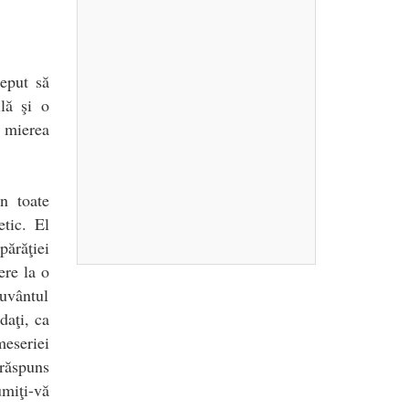
ceput să
lă şi o
i mierea
n toate
etic. El
părăţiei
ere la o
cuvântul
daţi, ca
meseriei
răspuns
umiţi-vă