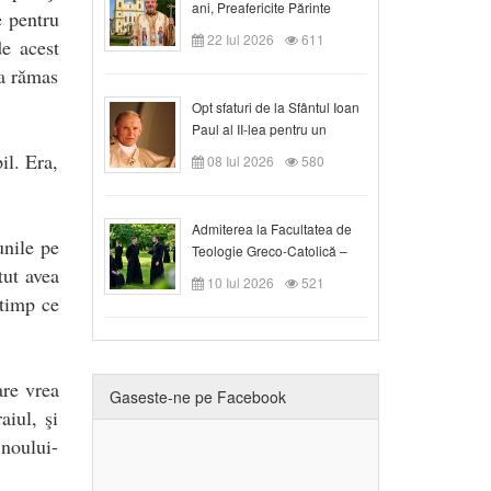
ani, Preafericite Părinte
e pentru
Claudiu!
22 Iul 2026
611
de acest
 a rămas
Opt sfaturi de la Sfântul Ioan
Paul al II-lea pentru un
creștin
il. Era,
08 Iul 2026
580
Admiterea la Facultatea de
unile pe
Teologie Greco-Catolică –
tut avea
Departamentul Blaj în anul
10 Iul 2026
521
universitar 2026/2027
 timp ce
are vrea
Gaseste-ne pe Facebook
iul, şi
 noului-