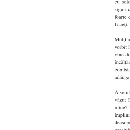
cu sol
siguri 
foarte 
Faceţi,
Mulţi a
vorbit 
vine d
încălţ
comisie
adăugat
A venit
văzut î
mine?” 
împlini
deasup
preaiub