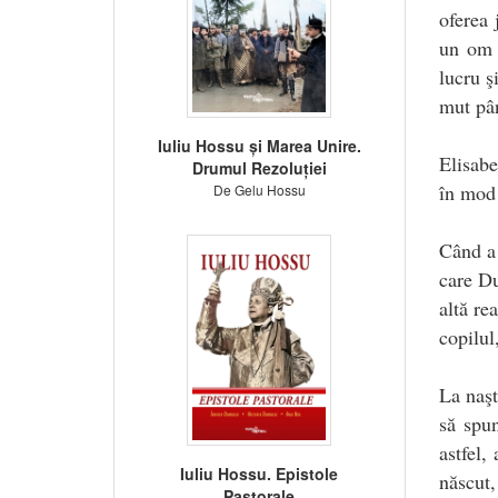
oferea 
un om e
lucru ş
mut pân
Iuliu Hossu și Marea Unire.
Elisabe
Drumul Rezoluției
în mod 
De Gelu Hossu
Când a 
care Du
altă re
copilul
La naşt
să spu
astfel,
Iuliu Hossu. Epistole
născut,
Pastorale