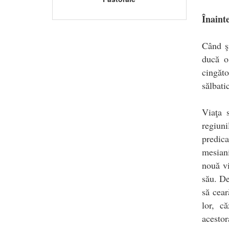
Înaint
Când şi
ducă o
cingăto
sălbati
Viaţa 
regiuni
predica
mesiani
nouă vi
său. De
să cear
lor, c
acestor