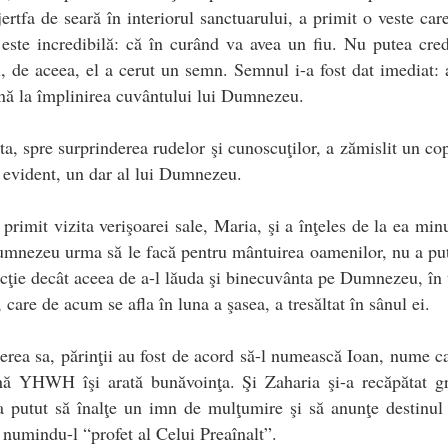
jertfa de seară în interiorul sanctuarului, a primit o veste car
ste incredibilă: că în curând va avea un fiu. Nu putea cre
i, de aceea, el a cerut un semn. Semnul i-a fost dat imediat:
ă la împlinirea cuvântului lui Dumnezeu.
ta, spre surprinderea rudelor şi cunoscuţilor, a zămislit un cop
evident, un dar al lui Dumnezeu.
primit vizita verişoarei sale, Maria, şi a înţeles de la ea min
mnezeu urma să le facă pentru mântuirea oamenilor, nu a pu
acţie decât aceea de a-l lăuda şi binecuvânta pe Dumnezeu, în
, care de acum se afla în luna a şasea, a tresăltat în sânul ei.
erea sa, părinţii au fost de acord să-l numească Ioan, nume c
nă YHWH îşi arată bunăvoinţa. Şi Zaharia şi-a recăpătat gra
 a putut să înalţe un imn de mulţumire şi să anunţe destinul
 numindu-l “profet al Celui Preaînalt”.