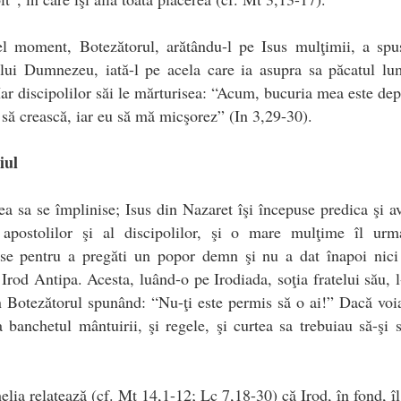
l moment, Botezătorul, arătându-l pe Isus mulţimii, a spus
lui Dumnezeu, iată-l pe acela care ia asupra sa păcatul lu
Iar discipolilor săi le mărturisea: “Acum, bucuria mea este dep
 să crească, iar eu să mă micşorez” (In 3,29-30).
iul
a sa se împlinise; Isus din Nazaret îşi începuse predica şi a
 apostolilor şi al discipolilor, şi o mare mulţime îl urm
ase pentru a pregăti un popor demn şi nu a dat înapoi nici 
 Irod Antipa. Acesta, luând-o pe Irodiada, soţia fratelui său, l
 Botezătorul spunând: “Nu-ţi este permis să o ai!” Dacă voi
a banchetul mântuirii, şi regele, şi curtea sa trebuiau să-şi
lia relatează (cf. Mt 14,1-12; Lc 7,18-30) că Irod, în fond, î