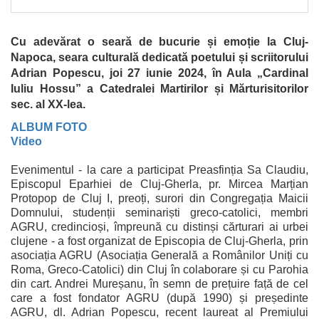
Cu adevărat o seară de bucurie și emoție la Cluj-
Napoca, seara culturală dedicată poetului și scriitorului
Adrian Popescu, joi 27 iunie 2024, în Aula „Cardinal
Iuliu Hossu” a Catedralei Martirilor și Mărturisitorilor
sec. al XX-lea.
ALBUM FOTO
Video
Evenimentul - la care a participat Preasfinția Sa Claudiu,
Episcopul Eparhiei de Cluj-Gherla, pr. Mircea Marțian
Protopop de Cluj I, preoți, surori din Congregația Maicii
Domnului, studenții seminariști greco-catolici, membri
AGRU, credincioși, împreună cu distinși cărturari ai urbei
clujene - a fost organizat de Episcopia de Cluj-Gherla, prin
asociația AGRU (Asociația Generală a Românilor Uniți cu
Roma, Greco-Catolici) din Cluj în colaborare și cu Parohia
din cart. Andrei Mureșanu, în semn de prețuire față de cel
care a fost fondator AGRU (după 1990) și președinte
AGRU, dl. Adrian Popescu, recent laureat al Premiului