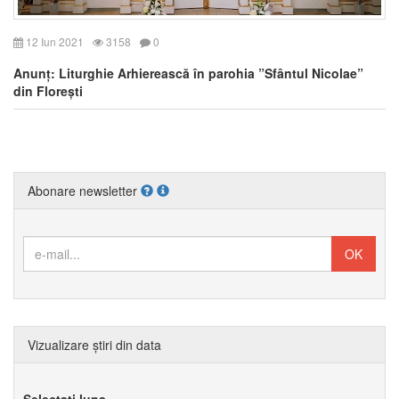
12 Iun 2021
3158
0
Anunț: Liturghie Arhierească în parohia ”Sfântul Nicolae”
din Florești
Abonare newsletter
Vizualizare știri din data
Selectați luna