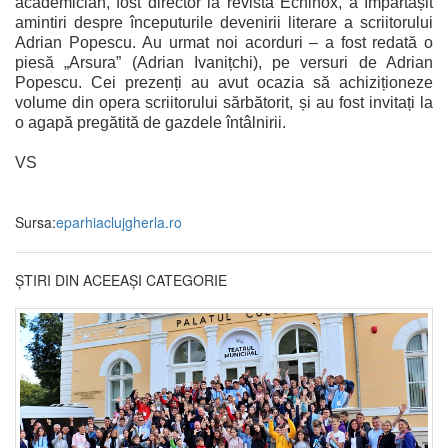
academician, fost director la revista Echinox, a împărtășit
amintiri despre începuturile devenirii literare a scriitorului
Adrian Popescu.
Au urmat noi acorduri – a fost redată o
piesă „Arsura” (Adrian Ivanițchi), pe versuri de Adrian
Popescu. Cei prezenți au avut ocazia să achiziționeze
volume din opera scriitorului sărbătorit, și au fost invitați la
o agapă pregătită de gazdele întâlnirii.
VS
Sursa:
eparhiaclujgherla.ro
ȘTIRI DIN ACEEAȘI CATEGORIE