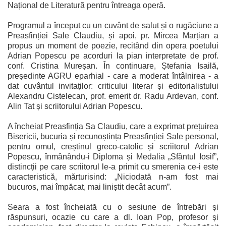
Național de Literatură pentru întreaga operă.
Programul a început cu un cuvânt de salut și o rugăciune a
Preasfinției Sale Claudiu, și apoi, pr. Mircea Marțian a
propus un moment de poezie, recitând din opera poetului
Adrian Popescu pe acorduri la pian interpretate de prof.
conf. Cristina Mureșan.
În continuare, Ștefania Isailă,
președinte AGRU eparhial - care a moderat întâlnirea - a
dat cuvântul invitaților: criticului literar și editorialistului
Alexandru Cistelecan, prof. emerit dr. Radu Ardevan, conf.
Alin Tat și scriitorului Adrian Popescu.
A încheiat Preasfinția Sa Claudiu, care a exprimat prețuirea
Bisericii, bucuria și recunoștința Preasfinției Sale personal,
pentru omul, creștinul greco-catolic și scriitorul Adrian
Popescu, înmânându-i Diploma și Medalia „Sfântul Iosif”,
distincții pe care scriitorul le-a primit cu smerenia ce-i este
caracteristică, mărturisind: „Niciodată n-am fost mai
bucuros, mai împăcat, mai liniștit decât acum”.
Seara a fost încheiată cu o sesiune de întrebări și
răspunsuri, ocazie cu care a dl. Ioan Pop, profesor și