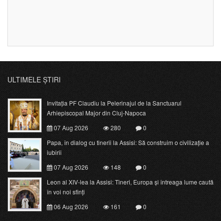
ULTIMELE ȘTIRI
Invitația PF Claudiu la Pelerinajul de la Sanctuarul
Arhiepiscopal Major din Cluj-Napoca
07 Aug 2026
280
0
Papa, în dialog cu tinerii la Assisi: Să construim o civilizație a
iubirii
07 Aug 2026
148
0
Leon al XIV-lea la Assisi: Tineri, Europa și întreaga lume caută
în voi noi sfinți
06 Aug 2026
161
0