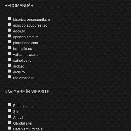
RECOMANDĂRI
bisericaromanaunita.ro
episcopiabucuresti.ro
egco.ro
episcopiamm.ro
pioromeno.com
bru-italia.eu
vaticannews.va
catholica.ro
arcb.ro
ercis.ro
radiomaria.ro
NAVIGARE ÎN WEBSITE
Prima pagină
Știri
Arhivă
Gândul zilei
Catehismul zi de zi