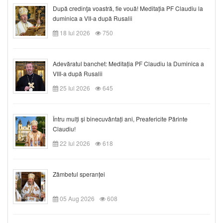
După credinţa voastră, fie vouă! Meditația PF Claudiu la
duminica a VII-a după Rusalii
18 Iul 2026
750
Adevăratul banchet: Meditația PF Claudiu la Duminica a
VIII-a după Rusalii
25 Iul 2026
645
Întru mulți și binecuvântați ani, Preafericite Părinte
Claudiu!
22 Iul 2026
618
Zâmbetul speranței
05 Aug 2026
608