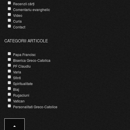
Recenzii cărți
Comentariu evanghelic
Video
Curia
Contact
CATEGORII ARTICOLE
Papa Francisc
Biserica Greco-Catolica
PF Claudiu
Varia
Sfinti
Spiritualitate
Blaj
Rugaciuni
Vatican
Personalitati Greco-Catolice