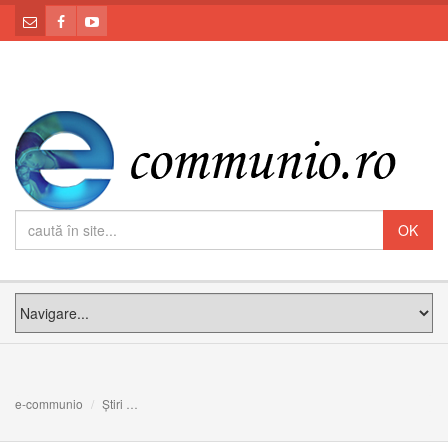
e-communio
Știri
FOTO/VDEO: Seară culturală dedicată poetului și scriito