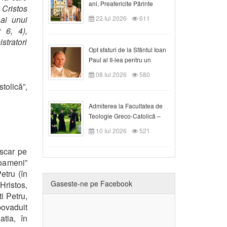
ani, Preafericite Părinte
 Cristos
Claudiu!
 ai unui
22 Iul 2026
611
 6, 4),
istratori
Opt sfaturi de la Sfântul Ioan
Paul al II-lea pentru un
creștin
08 Iul 2026
580
tolică”,
Admiterea la Facultatea de
Teologie Greco-Catolică –
Departamentul Blaj în anul
10 Iul 2026
521
universitar 2026/2027
escar pe
oameni”
etru (în
Gaseste-ne pe Facebook
Hristos,
i Petru,
povaduit
atia, în