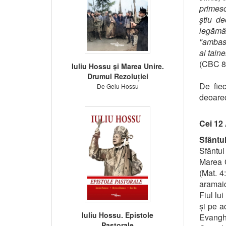
primesc
ştiu de
legămâ
"ambasad
ai tain
(CBC 8
Iuliu Hossu și Marea Unire.
Drumul Rezoluției
De fiec
De Gelu Hossu
deoarec
Cei 12 
Sfântul
Sfântul
Marea 
(Mat. 4
aramaic
Fiul lu
și pe a
Iuliu Hossu. Epistole
Evanghe
Pastorale