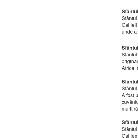
Sfântul
Sfântul
Galilei
unde a 
Sfântu
Sfântul
origina
Africa,
Sfântul
Sfântul 
A fost 
cuvântu
murit ră
Sfântu
Sfântu
Galilee