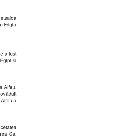
Betsaida
n Frigia
e a fost
Egipt și
ea Alfeu.
povăduit
 Alfeu a
cetatea
erea Sa.