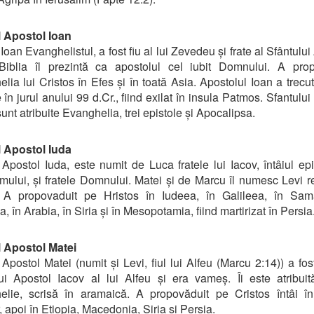
l Apostol Ioan
Ioan Evanghelistul, a fost fiu al lui Zevedeu și frate al Sfântulu
 Biblia îl prezintă ca apostolul cel iubit Domnului. A prop
lia lui Cristos în Efes și în toată Asia. Apostolul Ioan a trecut
 în jurul anului 99 d.Cr., fiind exilat în insula Patmos. Sfantului
sunt atribuite Evanghelia, trei epistole și Apocalipsa.
l Apostol Iuda
 Apostol Iuda, este numit de Luca fratele lui Iacov, întâiul ep
imului, și fratele Domnului. Matei și de Marcu îl numesc Levi r
 A propovaduit pe Hristos în Iudeea, în Galileea, în Sama
, în Arabia, în Siria și în Mesopotamia, fiind martirizat în Persia
l Apostol Matei
 Apostol Matei (numit și Levi, fiul lui Alfeu (Marcu 2:14)) a fost
ui Apostol Iacov al lui Alfeu și era vameș. Îi este atribui
elie, scrisă în aramaică. A propovăduit pe Cristos întâi în
, apoi în Etiopia, Macedonia, Siria și Persia.