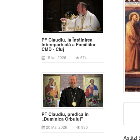
PF Claudiu, la Întâlnirea
Intereparhială a Familiilor,
CMD - Cluj
15 Iun 2026
674
PF Claudiu, predica în
„Duminica Orbului”
20 Mai 2026
936
Astăzi 