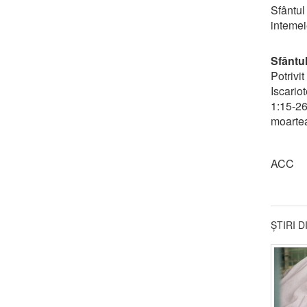
Sfântul
intemeie
Sfântu
Potrivi
Iscario
1:15-26
moartea
ACC
ȘTIRI 