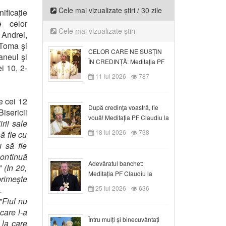
Cele mai vizualizate știri / 30 zile
ificație
e celor
Cele mai vizualizate știri
 Andrei,
, Toma şi
CELOR CARE NE SUSȚIN
aneul şi
ÎN CREDINȚĂ: Meditația PF
ei 10, 2-
Claudiu la Duminica a VI-a
11 Iul 2026
787
după Rusalii
e cei 12
După credinţa voastră, fie
isericii
vouă! Meditația PF Claudiu la
irii sale
duminica a VII-a după Rusalii
18 Iul 2026
738
ă fie cu
u să fie
continuă
Adevăratul banchet:
 (In 20,
Meditația PF Claudiu la
primeşte
Duminica a VIII-a după
25 Iul 2026
636
.
Rusalii
"Fiul nu
 care l-a
Întru mulți și binecuvântați
e la care