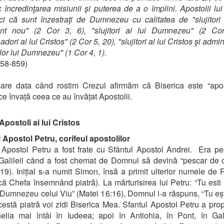
 încredinţarea misiunii şi puterea de a o împlini. Apostolii lui
ci că sunt înzestraţi de Dumnezeu cu calitatea de "slujitori
nt nou" (2 Cor 3, 6), "slujitori ai lui Dumnezeu" (2 Cor
ori ai lui Cristos" (2 Cor 5, 20), "slujitori ai lui Cristos şi admin
elor lui Dumnezeu" (1 Cor 4, 1).
58-859)
are data când rostim Crezul afirmăm că Biserica este “apos
e învață ceea ce au învățat Apostolii.
Apostoli ai lui Cristos
 Apostol Petru, corifeul apostolilor
 Apostol Petru a fost frate cu Sfântul Apostol Andrei. Era p
Galileii când a fost chemat de Domnul să devină “pescar de 
:19). Inițial s-a numit Simon, însă a primit ulterior numele de P
ă Chefa însemnând piatră). La mărturisirea lui Petru: “Tu esti 
i Dumnezeu celui Viu” (Matei 16:16), Domnul i-a răspuns, “Tu eșt
cestă piatră voi zidi Biserica Mea. Sfantul Apostol Petru a pro
lia mai întâi în Iudeea; apoi în Antiohia, în Pont, în Gal