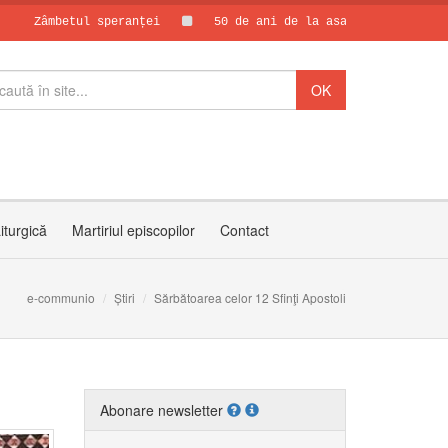
tul speranței
50 de ani de la asasinarea părintelui Vasil
Papa Leon al X
30 de ani de C
iturgică
Martiriul episcopilor
Contact
e-communio
Știri
Sărbătoarea celor 12 Sfinţi Apostoli
Abonare newsletter