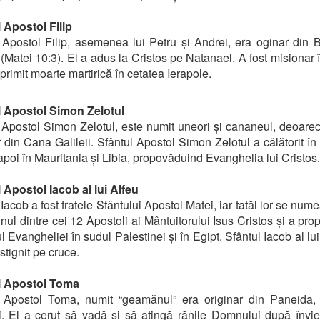
 Apostol Filip
 Apostol Filip, asemenea lui Petru și Andrei, era oginar din 
i (Matei 10:3). El a adus la Cristos pe Natanael. A fost misionar î
primit moarte martirică în cetatea Ierapole.
l Apostol Simon Zelotul
 Apostol Simon Zelotul, este numit uneori și cananeul, deoarec
r din Cana Galileii. Sfântul Apostol Simon Zelotul a călătorit în 
 apoi în Mauritania și Libia, propovăduind Evanghelia lui Cristos.
 Apostol Iacob al lui Alfeu
Iacob a fost fratele Sfântului Apostol Matei, iar tatăl lor se num
unul dintre cei 12 Apostoli ai Mântuitorului Isus Cristos și a pro
l Evangheliei în sudul Palestinei și în Egipt. Sfântul Iacob al lui
stignit pe cruce.
l Apostol Toma
l Apostol Toma, numit “geamănul” era originar din Paneida, 
i. El a cerut să vadă și să atingă rănile Domnului după învi