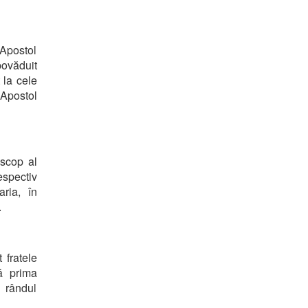
i Apostol
ovăduit
 la cele
 Apostol
iscop al
espectiv
ria, în
.
 fratele
tă prima
 rândul