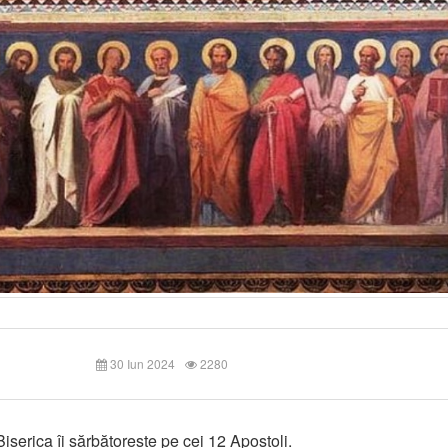
30 Iun 2024
2280
Biserica îi sărbătorește pe cei 12 Apostoli.