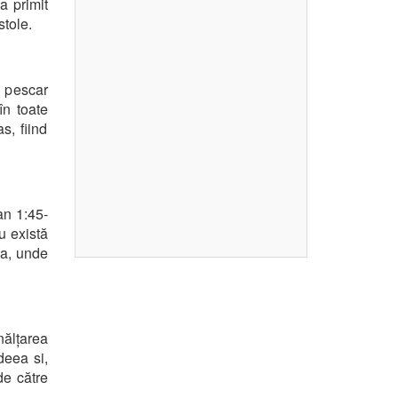
a primit
stole.
n pescar
în toate
s, fiind
an 1:45-
u există
ia, unde
nălțarea
deea si,
de către