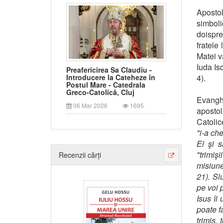
Apostol
simbol
doispre
fratele 
Matei v
Iuda Isc
Preafericirea Sa Claudiu -
4).
Introducere la Cateheze în
Postul Mare - Catedrala
Greco-Catolică, Cluj
Evanghe
06 Mar 2026
1695
apostol
Catolic
"i-a ch
El şi s
"trimiş
Recenzii cărți
misiune
21). Sl
pe voi 
Isus îi
poate fa
trimis, 