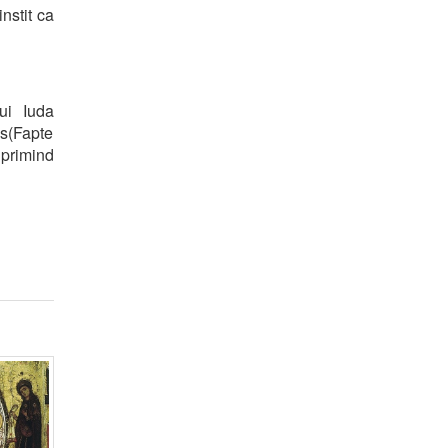
nstit ca
lui Iuda
is(Fapte
 primind