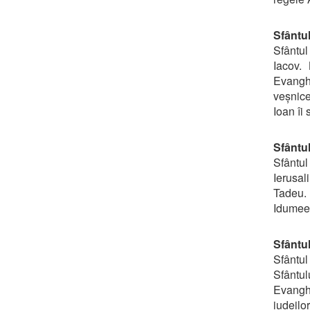
Sfântu
Sfântul 
Iacov.
Evanghe
veșnice
Ioan îi 
Sfântu
Sfântul
Ierusal
Tadeu.
Idumeea
Sfântu
Sfântul
Sfântul
Evangh
iudeilor