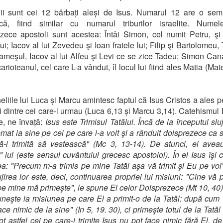
ii sunt cei 12 bărbați aleși de Isus. Numarul 12 are o semn
ică, fiind similar cu numarul triburilor israelite. Numel
zece apostoli sunt acestea: Întâi Simon, cel numit Petru, şi
lui; Iacov al lui Zevedeu şi Ioan fratele lui; Filip şi Bartolomeu
ameşul, Iacov al lui Alfeu şi Levi ce se zice Tadeu; Simon Can
arioteanul, cel care L-a vândut, îl locul lui fiind ales Matia (Mat
liile lui Luca și Marcu amintesc faptul că Isus Cristos a ales p
i dintre cei care-l urmau (Luca 6,13 și Marcu 3,14). Catehismul B
e, ne învață:
Isus este Trimisul Tatălui. Încă de la începutul sluj
emat la sine pe cei pe care i-a voit şi a rânduit doisprezece ca s
ă-i trimită să vestească" (Mc 3, 13-14). De atunci, ei avea
ii" lui (este sensul cuvântului grecesc apostoloi). În ei Isus îşi 
a: "Precum m-a trimis pe mine Tatăl aşa vă trimit şi Eu pe voi"
ujirea lor este, deci, continuarea propriei lui misiuni: "Cine vă 
pe mine mă primeşte", le spune El celor Doisprezece (Mt 10, 40)
 uneşte la misiunea pe care El a primit-o de la Tatăl: după cum 
ce nimic de la sine" (In 5, 19. 30), ci primeşte totul de la Tatăl
tot astfel cei pe care-i trimite Isus nu pot face nimic fără El, d