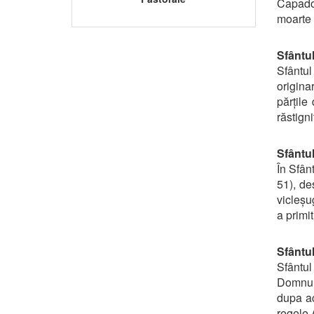
Capadoc
moarte 
Sfântu
Sfântul
origina
părțile
răstign
Sfântu
În Sfân
51), de
vicleșu
a primit
Sfântu
Sfântul
Domnulu
dupa ac
regele 