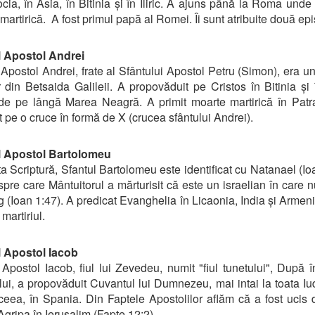
ia, în Asia, în Bitinia și în Iliric. A ajuns până la Roma unde 
martirică. A fost primul papă al Romei. Îi sunt atribuite două epi
l Apostol Andrei
 Apostol Andrei, frate al Sfântului Apostol Petru (Simon), era u
r din Betsaida Galileii. A propovăduit pe Cristos în Bitinia și 
 de pe lângă Marea Neagră. A primit moarte martirică în Patra
it pe o cruce în formă de X (crucea sfântului Andrei).
l Apostol Bartolomeu
ta Scriptură, Sfantul Bartolomeu este identificat cu Natanael (Io
spre care Mântuitorul a mărturisit că este un israelian în care n
g (Ioan 1:47). A predicat Evanghelia în Licaonia, India și Armen
 martiriul.
l Apostol Iacob
 Apostol Iacob, fiul lui Zevedeu, numit "fiul tunetului", După î
i, a propovăduit Cuvantul lui Dumnezeu, mai intai la toata Iu
eea, în Spania. Din Faptele Apostolilor aflăm că a fost ucis 
Agripa în Ierusalim (Fapte 12:2).