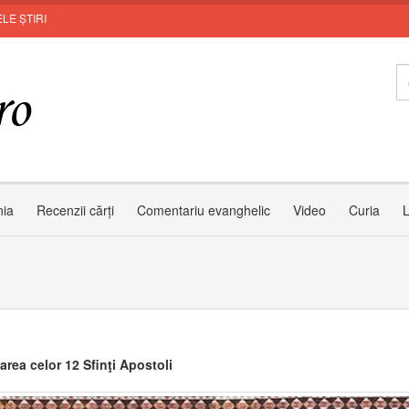
LE ȘTIRI
Zâmbe
nia
Recenzii cărți
Comentariu evanghelic
Video
Curia
L
area celor 12 Sfinţi Apostoli