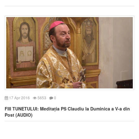
17 Apr 2016
5653
0
FIII TUNETULUI: Meditația PS Claudiu la Duminica a V-a din
Post (AUDIO)