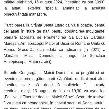
măritei sărbători,
15 august 2024
, începând cu
ora 10:00
,
la altarul exterior special amenajat la această
binecuvântată mănăstire.
Participarea la Sfânta Jertfă Liturgică va fi ocazie, pentru
cei aflați în stare de har, pentru dobândirea
indulgenței
plenare
acordată de Preafericirea Sa Lucian Cardinal
Mureșan, Arhiepiscopul Major al Bisericii Române Unită cu
Roma, Greco-Catolică odată cu ridicarea (în 2021) a
Mănăstirii Maicii Domnului la rangul de Sanctuar
Arhiepiscopal Major (v.
aici
).
Surorile Congregației Maicii Domnului au pregătit și un
eveniment premergător marii sărbători, dedicat mai ales
tinerilor, care să deschidă sufletele în bucuria
credinței:
marți, 13 august, de la ora 19,30
, va avea loc
„
Festivalul Tinerilor dedicat Maicii Sfinte
”. Seara de festival
îi va avea ca protagoniști, în spațiul sacru al Sanctuarului,