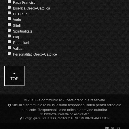
Papa Francisc
Biserica Greco-Catolica
PF Claudiu
Varia
Sfinti
Spiritualitate
Blaj
Rugaciuni
Vatican
Personalitati Greco-Catolice
TOP
© 2018 -
e-communio.ro
- Toate drepturile rezervate
Site-ul e-communio.ro nu își asumă responsabilitatea pentru articolele
publicate. Responsabilitatea articolelor revine autorilor.
Platformă realizată de Andrei Man
Design grafic
,
stiluri CSS
,
codificare HTML
:
MEDIAGRANDESIGN