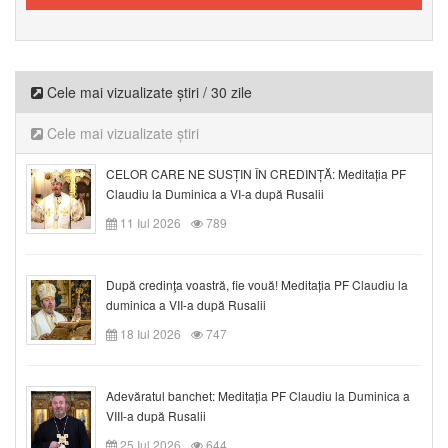
Cele mai vizualizate știri / 30 zile
Cele mai vizualizate știri
CELOR CARE NE SUSȚIN ÎN CREDINȚĂ: Meditația PF
Claudiu la Duminica a VI-a după Rusalii
11 Iul 2026
789
După credinţa voastră, fie vouă! Meditația PF Claudiu la
duminica a VII-a după Rusalii
18 Iul 2026
747
Adevăratul banchet: Meditația PF Claudiu la Duminica a
VIII-a după Rusalii
25 Iul 2026
644