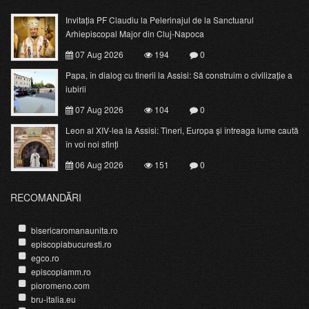
Invitația PF Claudiu la Pelerinajul de la Sanctuarul
Arhiepiscopal Major din Cluj-Napoca
07 Aug 2026
194
0
Papa, în dialog cu tinerii la Assisi: Să construim o civilizație a
iubirii
07 Aug 2026
104
0
Leon al XIV-lea la Assisi: Tineri, Europa și întreaga lume caută
în voi noi sfinți
06 Aug 2026
151
0
RECOMANDĂRI
bisericaromanaunita.ro
episcopiabucuresti.ro
egco.ro
episcopiamm.ro
pioromeno.com
bru-italia.eu