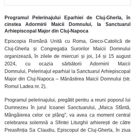
Programul Pelerinajului Eparhiei de Cluj-Gherla, în
cinstea Adormirii Maicii Domnului, la Sanctuarul
Arhiepiscopal Major din Cluj-Napoca
Episcopia Română Unită cu Roma, Greco-Catolică de
Cluj-Gherla și Congregația Surorilor Maicii Domnului
organizează, în zilele de
miercuri și joi, 14 și 15 august
2024
, cu ocazia
sărbătorii Adormirii Maicii
Domnului
,
Pelerinajul eparhial la Sanctuarul Arhiepiscopal
Major din Cluj-Napoca – Mănăstirea Maicii Domnului
(str.
Romul Ladea nr. 2).
Programul pelerinajului, pregătit pentru a reuni poporul lui
Dumnezeu în jurul Icoanei Sanctuarului, „
Maica Sfântă,
Mângâierea celor ce plâng
”, va avea ca moment central
celebrarea solemnă a Sfintei Liturghii arhierești de către
Preasfinția Sa Claudiu, Episcopul de Cluj-Gherla, în ziua