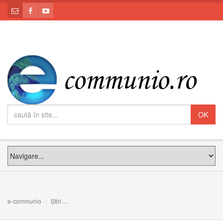
e-communio
Știri
Programului Pelerinajului eparhial în cinstea Adormirii 