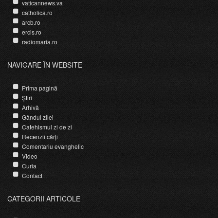
vaticannews.va
catholica.ro
arcb.ro
ercis.ro
radiomaria.ro
NAVIGARE ÎN WEBSITE
Prima pagină
Știri
Arhivă
Gândul zilei
Catehismul zi de zi
Recenzii cărți
Comentariu evanghelic
Video
Curia
Contact
CATEGORII ARTICOLE