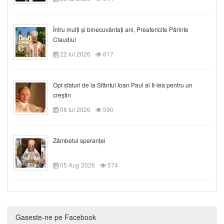
Întru mulți și binecuvântați ani, Preafericite Părinte
Claudiu!
22 Iul 2026
617
Opt sfaturi de la Sfântul Ioan Paul al II-lea pentru un
creștin
08 Iul 2026
590
Zâmbetul speranței
05 Aug 2026
574
Gaseste-ne pe Facebook