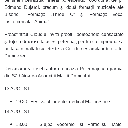
pe tinerii cenaclului literar „Crescendo” coordonat de pr.
Edmund Dujardi, precum și două formații muzicale ale
Bisericii: Formația „Three O” și Formația vocal
instrumentală „Anima”.
Preasfințitul Claudiu invită preoții, persoanele consacrate
și toți credincioșii la acest pelerinaj, pentru ca împreună să
ne lăsăm înălțați sufletește la Cer de nesfârșita iubire a lui
Dumnezeu.
Desfășurarea celebrărilor cu ocazia
Pelerinajului eparhial
din Sărbătoarea Adormirii Maicii Domnului
13 AUGUST
19.30 Festivalul Tinerilor dedicat Maicii Sfinte
14 AUGUST
18.00 Slujba Vecerniei și Paraclisul Maicii