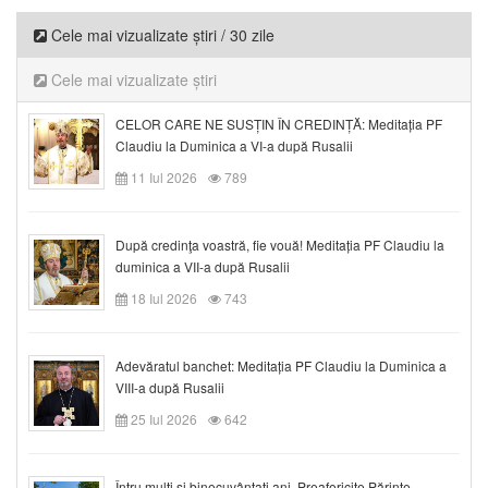
Cele mai vizualizate știri / 30 zile
Cele mai vizualizate știri
CELOR CARE NE SUSȚIN ÎN CREDINȚĂ: Meditația PF
Claudiu la Duminica a VI-a după Rusalii
11 Iul 2026
789
După credinţa voastră, fie vouă! Meditația PF Claudiu la
duminica a VII-a după Rusalii
18 Iul 2026
743
Adevăratul banchet: Meditația PF Claudiu la Duminica a
VIII-a după Rusalii
25 Iul 2026
642
Întru mulți și binecuvântați ani, Preafericite Părinte