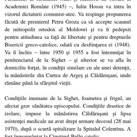
Academiei Române (1945) –, Iuliu Hossu va intra în
vizorul dictaturii comunist-atee. Va respinge propunerea
făcută de premierul Petru Groza ca să accepte scaunul
de mitropolit ortodox al Moldovei și va fi pedepsit
pentru atitudinea sa față de libertate și pentru drepturile
Bisericii greco-catolice, odată cu desființarea ei (1948).
Va fi închis – între 1950 și 1955 a fost întemnițat în
penitenciarul de la Sighet – și ulterior se va afla în
domiciliu forțat, în condiții similare cu ale unei detenții,
la mănăstirile din Curtea de Argeș și Căldărușani, unde
rămâne până la sfârșitul vieții.
Condițiile inumane de la Sighet, foametea și frigul, au
afectat grav sănătatea episcopului. Condițiile drastice de
izolare, impuse la mănăstirea Căldărușani și lipsa
asistenței medicale au avut drept urmare decesul (28 mai
1970), după o scurtă spitalizare la Spitalul Colentina. A
fost înmormântat la Cimitirul Bellu catolic.