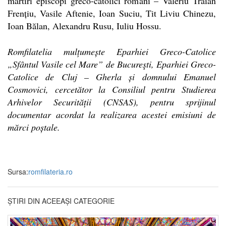
martiri episcopi greco-catolici români – Valeriu Traian
Frențiu, Vasile Aftenie, Ioan Suciu, Tit Liviu Chinezu,
Ioan Bălan, Alexandru Rusu, Iuliu Hossu.
Romfilatelia mulțumește Eparhiei Greco-Catolice
„Sfântul Vasile cel Mare” de Bucureşti, Eparhiei Greco-
Catolice de Cluj – Gherla și domnului Emanuel
Cosmovici, cercetător la Consiliul pentru Studierea
Arhivelor Securității (CNSAS), pentru sprijinul
documentar acordat la realizarea acestei emisiuni de
mărci poștale.
Sursa:
romfilateria.ro
ȘTIRI DIN ACEEAȘI CATEGORIE