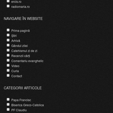
ercis.ro
radiomaria.ro
NAVIGARE ÎN WEBSITE
Prima pagină
Știri
Arhivă
Gândul zilei
Catehismul zi de zi
Recenzii cărți
Comentariu evanghelic
Video
Curia
Contact
CATEGORII ARTICOLE
Papa Francisc
Biserica Greco-Catolica
PF Claudiu