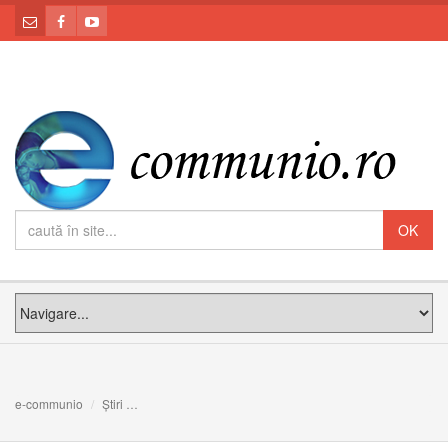
e-communio
Știri
Europa să-şi amintească de datoriile sale umanitare. In