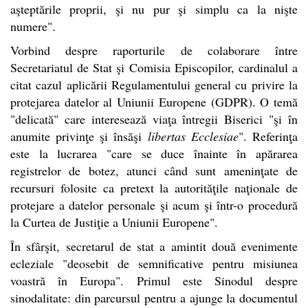
aşteptările proprii, şi nu pur şi simplu ca la nişte
numere".
Vorbind despre raporturile de colaborare între
Secretariatul de Stat şi Comisia Episcopilor, cardinalul a
citat cazul aplicării Regulamentului general cu privire la
protejarea datelor al Uniunii Europene (GDPR). O temă
"delicată" care interesează viaţa întregii Biserici "şi în
anumite privinţe şi însăşi
libertas Ecclesiae
". Referinţa
este la lucrarea "care se duce înainte în apărarea
registrelor de botez, atunci când sunt ameninţate de
recursuri folosite ca pretext la autorităţile naţionale de
protejare a datelor personale şi acum şi într-o procedură
la Curtea de Justiţie a Uniunii Europene".
În sfârşit, secretarul de stat a amintit două evenimente
ecleziale "deosebit de semnificative pentru misiunea
voastră în Europa". Primul este Sinodul despre
sinodalitate: din parcursul pentru a ajunge la documentul