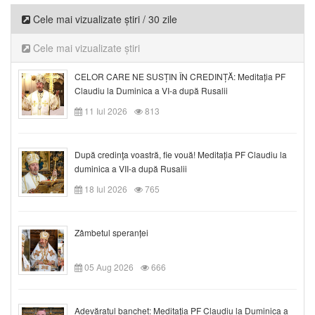
Cele mai vizualizate știri / 30 zile
Cele mai vizualizate știri
CELOR CARE NE SUSȚIN ÎN CREDINȚĂ: Meditația PF
Claudiu la Duminica a VI-a după Rusalii
11 Iul 2026
813
După credinţa voastră, fie vouă! Meditația PF Claudiu la
duminica a VII-a după Rusalii
18 Iul 2026
765
Zâmbetul speranței
05 Aug 2026
666
Adevăratul banchet: Meditația PF Claudiu la Duminica a