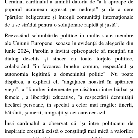
Ucraina, cardinalul a amintit datoria de "a fi aproape de
poporul ucrainean agresat pe nedrept" şi de a cere
"părţilor beligerante şi întregii comunităţi internaţionale
de a se strădui pentru o soluţionare rapidă şi justă".
Reevocând schimbările politice în multe state membre
ale Uniunii Europene, scoase în evidenţă de alegerile din
iunie 2024, Parolin a invitat episcopatele să menţină un
dialog deschis şi sincer cu toate forţele politice,
colaborând "în favoarea binelui comun, respectând şi
autonomia legitimă a domeniului politic". Nu poate
dispărea, a explicat el, "angajarea noastră în apărarea
vieţii", a "familiei întemeiate pe căsătoria între bărbat şi
femeie", a libertăţii educative, "a respectării demnităţii
fiecărei persoane, în special a celor mai fragile: tinerii,
bătrânii, şomerii, imigraţii şi cei care cer azil".
Însă cardinalul a observat că "şi între politicieni de
inspiraţie creştină există o conştiinţă mai mică a valorilor