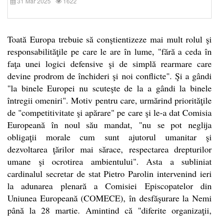
31 Mar 2025
1622
Toată Europa trebuie să conştientizeze mai mult rolul şi
responsabilităţile pe care le are în lume, "fără a ceda în
faţa unei logici defensive şi de simplă rearmare care
devine prodrom de închideri şi noi conflicte". Şi a gândi
"la binele Europei nu scuteşte de la a gândi la binele
întregii omeniri". Motiv pentru care, urmărind priorităţile
de "competitivitate şi apărare" pe care şi le-a dat Comisia
Europeană în noul său mandat, "nu se pot neglija
obligaţii morale cum sunt ajutorul umanitar şi
dezvoltarea ţărilor mai sărace, respectarea drepturilor
umane şi ocrotirea ambientului". Asta a subliniat
cardinalul secretar de stat Pietro Parolin intervenind ieri
la adunarea plenară a Comisiei Episcopatelor din
Uniunea Europeană (COMECE), în desfăşurare la Nemi
până la 28 martie. Amintind că "diferite organizaţii,