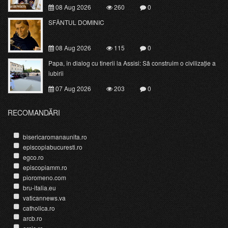
08 Aug 2026
260
0
SFÂNTUL DOMINIC
08 Aug 2026
115
0
Papa, în dialog cu tinerii la Assisi: Să construim o civilizație a
iubirii
07 Aug 2026
203
0
RECOMANDĂRI
bisericaromanaunita.ro
episcopiabucuresti.ro
egco.ro
episcopiamm.ro
pioromeno.com
bru-italia.eu
vaticannews.va
catholica.ro
arcb.ro