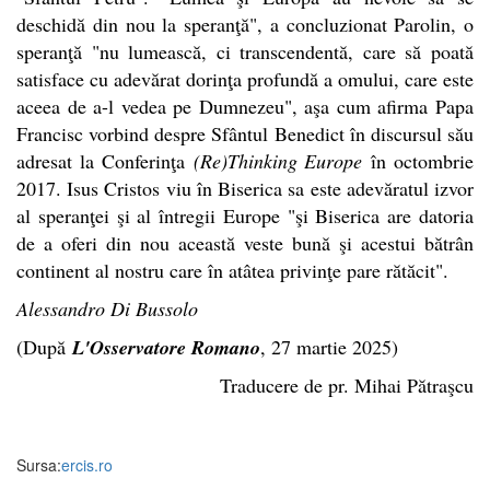
deschidă din nou la speranţă", a concluzionat Parolin, o
speranţă "nu lumească, ci transcendentă, care să poată
satisface cu adevărat dorinţa profundă a omului, care este
aceea de a-l vedea pe Dumnezeu", aşa cum afirma Papa
Francisc vorbind despre Sfântul Benedict în discursul său
adresat la Conferinţa
(Re)Thinking Europe
în octombrie
2017. Isus Cristos viu în Biserica sa este adevăratul izvor
al speranţei şi al întregii Europe "şi Biserica are datoria
de a oferi din nou această veste bună şi acestui bătrân
continent al nostru care în atâtea privinţe pare rătăcit".
Alessandro Di Bussolo
(După
L'Osservatore Romano
, 27 martie 2025)
Traducere de pr. Mihai Pătraşcu
Sursa:
ercis.ro