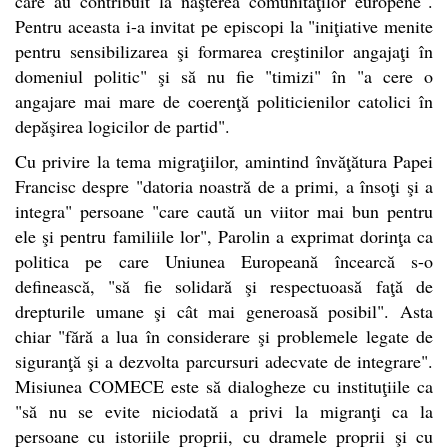
care au contribuit la naşterea comunităţilor europene".
Pentru aceasta i-a invitat pe episcopi la "iniţiative menite
pentru sensibilizarea şi formarea creştinilor angajaţi în
domeniul politic" şi să nu fie "timizi" în "a cere o
angajare mai mare de coerenţă politicienilor catolici în
depăşirea logicilor de partid".
Cu privire la tema migraţiilor, amintind învăţătura Papei
Francisc despre "datoria noastră de a primi, a însoţi şi a
integra" persoane "care caută un viitor mai bun pentru
ele şi pentru familiile lor", Parolin a exprimat dorinţa ca
politica pe care Uniunea Europeană încearcă s-o
definească, "să fie solidară şi respectuoasă faţă de
drepturile umane şi cât mai generoasă posibil". Asta
chiar "fără a lua în considerare şi problemele legate de
siguranţă şi a dezvolta parcursuri adecvate de integrare".
Misiunea COMECE este să dialogheze cu instituţiile ca
"să nu se evite niciodată a privi la migranţi ca la
persoane cu istoriile proprii, cu dramele proprii şi cu