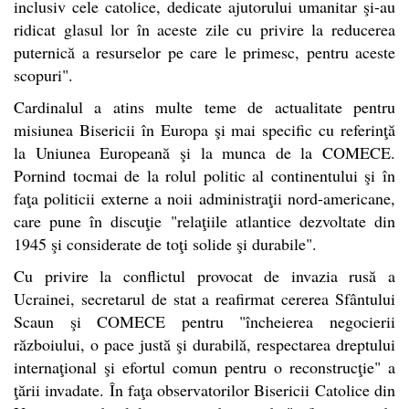
inclusiv cele catolice, dedicate ajutorului umanitar şi-au
ridicat glasul lor în aceste zile cu privire la reducerea
puternică a resurselor pe care le primesc, pentru aceste
scopuri".
Cardinalul a atins multe teme de actualitate pentru
misiunea Bisericii în Europa şi mai specific cu referinţă
la Uniunea Europeană şi la munca de la COMECE.
Pornind tocmai de la rolul politic al continentului şi în
faţa politicii externe a noii administraţii nord-americane,
care pune în discuţie "relaţiile atlantice dezvoltate din
1945 şi considerate de toţi solide şi durabile".
Cu privire la conflictul provocat de invazia rusă a
Ucrainei, secretarul de stat a reafirmat cererea Sfântului
Scaun şi COMECE pentru "încheierea negocierii
războiului, o pace justă şi durabilă, respectarea dreptului
internaţional şi efortul comun pentru o reconstrucţie" a
ţării invadate. În faţa observatorilor Bisericii Catolice din