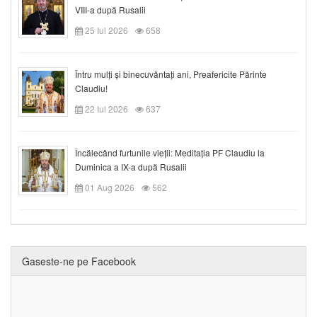
VIII-a după Rusalii
25 Iul 2026
658
Întru mulți și binecuvântați ani, Preafericite Părinte
Claudiu!
22 Iul 2026
637
Încălecând furtunile vieții: Meditația PF Claudiu la
Duminica a IX-a după Rusalii
01 Aug 2026
562
Gaseste-ne pe Facebook