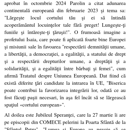
aprobat în octombrie 2024 Parolin a citat adunarea
continentală europeană din februarie 2023 şi tema sa:
"Lărgeşte locul cortului tău şi ei să întindă
acoperământul locuinţelor tale fără preget! Lungeşte-ţi
funiile şi întăreşte-ţi ţăruşii!". O frumoasă imagine a
profetului Isaia, care poate fi aplicată foarte bine Europei
şi misiunii sale în favoarea "respectării demnităţii umane,
a libertăţii, a democraţiei, a egalităţii, a statului de drept
şi a respectării drepturilor umane, a dreptăţii şi a
solidarităţii, şi a egalităţii între bărbaţi şi femei", cum
afirmă Tratatul despre Uniunea Europeană. Dat fiind că
există diferite ţări candidate la intrarea în UE, "Biserica
poate contribui la favorizarea integrării lor, odată ce au
fost făcuţi paşii necesari, în aşa fel încât să se lărgească
spaţiul «cortului european»".
Al doilea este Jubileul Speranţei, care la 27 martie îi are
pe episcopii din COMECE pelerini la Poarta Sfântă de la
"Sfântul Petru". "Lumea şi Europa au nevoie să se