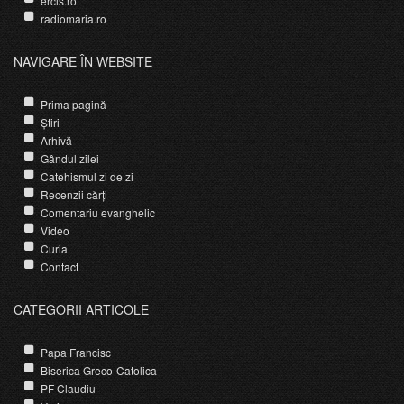
ercis.ro
radiomaria.ro
NAVIGARE ÎN WEBSITE
Prima pagină
Știri
Arhivă
Gândul zilei
Catehismul zi de zi
Recenzii cărți
Comentariu evanghelic
Video
Curia
Contact
CATEGORII ARTICOLE
Papa Francisc
Biserica Greco-Catolica
PF Claudiu