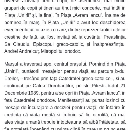
diverse activități pentru copii, de asemenea, mai multe
grupuri de copii și tineri au ținut mici concerte, mai întâi în
Piața „Unirii” și, la final, în Piața „Avram Iancu”. Înainte de
pornirea în marș, în Piața „Unirii” a avut loc deschiderea
evenimentului, ocazie cu care, dintre reprezentanții cultelor
creștine de față, au fost invitați să ia cuvântul
Preasfinția
Sa Claudiu, Episcopul greco-catolic, și
Înaltpreasfințitul
Andrei Andreicuț, Mitropolitul ortodox.
Marșul a traversat apoi centrul orașului. Pornind din Piața
„Unirii”, purtătorii mesajelor pentru viață au parcurs b-dul
Eroilor, – trecând prin fața Catedralei greco-catolice -, și au
continuat pe Calea Dorobanților, pe str. Pitești, b-dul 21
Decembrie 1989, pentru a se opri în Piața „Avram Iancu”, în
fața Catedralei ortodoxe. Manifestanții au purtat lozinci cu
mesaje de încurajare a deciziei pentru viață, de întărire în
credința că viața merită și trebuie să fie ocrotită, că mai
ales viața umană trebuie întotdeauna să aibă întâietate, să
fie protejată începând cu prima clipă în care un prunc este