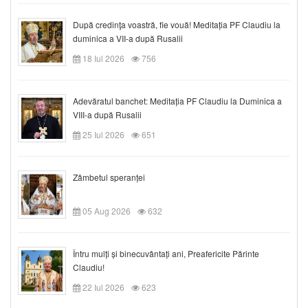
După credinţa voastră, fie vouă! Meditația PF Claudiu la
duminica a VII-a după Rusalii
18 Iul 2026
756
Adevăratul banchet: Meditația PF Claudiu la Duminica a
VIII-a după Rusalii
25 Iul 2026
651
Zâmbetul speranței
05 Aug 2026
632
Întru mulți și binecuvântați ani, Preafericite Părinte
Claudiu!
22 Iul 2026
623