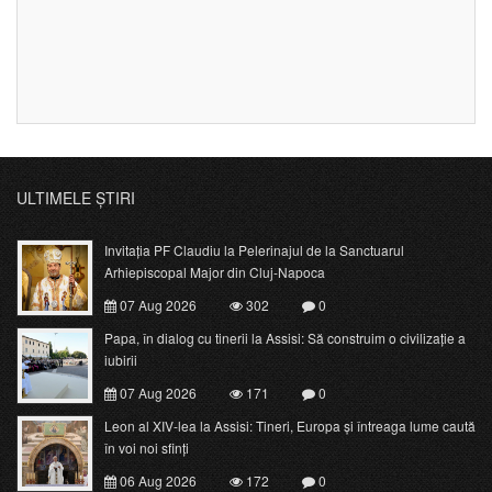
ULTIMELE ȘTIRI
Invitația PF Claudiu la Pelerinajul de la Sanctuarul
Arhiepiscopal Major din Cluj-Napoca
07 Aug 2026
302
0
Papa, în dialog cu tinerii la Assisi: Să construim o civilizație a
iubirii
07 Aug 2026
171
0
Leon al XIV-lea la Assisi: Tineri, Europa și întreaga lume caută
în voi noi sfinți
06 Aug 2026
172
0