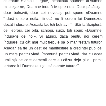
celebrăm Sfânta Liturghie, încontinuu spunem: «Doamne
miluiește-ne, Doamne îndură-te spre noi». Doar păcătoșii,
doar bolnavii, doar cei nevoiași pot spune «Doamne
îndură-te spre noi!», fiindcă nu îi cerem lui Dumnezeu
decât îndurare. Aceasta fac toți bolnavii în Sfânta Scriptură,
cei leproși, cei orbi, șchiopi, surzi, toți spun: «Doamne,
îndură-te de noi». Și atunci, dacă pentru noi cerem
îndurare, cu cât mai mult trebuie să o manifestăm tuturor.
Așadar, să fie un gest de manifestare a credinței publice,
un marș pentru viață, împreună pentru viață, dar cu acea
umilință pe care oamenii care au căzut deja și au primit
iertarea lui Dumnezeu știu să o arate tuturor.”