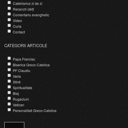
Catehismul zi de zi
Recenzii cărți
Comentariu evanghelic
Video
Curia
Contact
CATEGORII ARTICOLE
Papa Francisc
Biserica Greco-Catolica
PF Claudiu
Varia
Sfinti
Spiritualitate
Blaj
Rugaciuni
Vatican
Personalitati Greco-Catolice