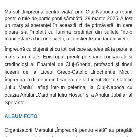
Marșul „Împreună pentru viață” prin Cluj-Napoca a reunit
peste o mie de participanți sâmbătă, 29 martie 2025. A fost
un marș al speranței în această zi de primăvară, în care
ploaia s-a împletit cu lumina credinței din suflete într-o
manifestare a bucuriei vieții, a conștientizării darului vieții.
Împreună cu clujenii și cu toți cei care au ales să ia parte la
marș s-au aflat și Episcopul, preoți, persoane consacrate și
credincioși ai Eparhiei de Cluj-Gherla, profesori și tineri
liceeni de la Liceul Greco-Catolic „Inochentie Micu”,
împreună cu liceeni din Oradea, de la Liceul Greco-Catolic
„Iuliu Maniu”, aflați într-un pelerinaj la Cluj-Napoca cu
ocazia Anului „Cardinal Iuliu Hossu” și a Anului Jubiliar al
Speranței.
ALBUM FOTO
Organizatorii Marșului „Împreună pentru viață” au pregătit