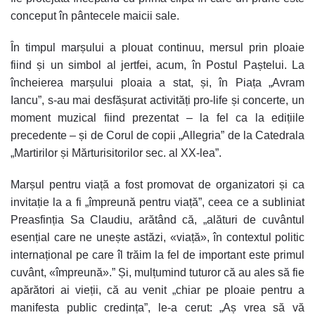
conceput în pântecele maicii sale.
În timpul marșului a plouat continuu, mersul prin ploaie
fiind și un simbol al jertfei, acum, în Postul Paștelui. La
încheierea marșului ploaia a stat, și, în Piața „Avram
Iancu”, s-au mai desfășurat activități pro-life și concerte, un
moment muzical fiind prezentat – la fel ca la edițiile
precedente – și de Corul de copii „Allegria” de la Catedrala
„Martirilor și Mărturisitorilor sec. al XX-lea”.
Marșul pentru viață a fost promovat de organizatori și ca
invitație la a fi „împreună pentru viață”, ceea ce a subliniat
Preasfinția Sa Claudiu, arătând că, „alături de cuvântul
esențial care ne unește astăzi, «viață», în contextul politic
internațional pe care îl trăim la fel de important este primul
cuvânt, «împreună».” Și, mulțumind tuturor că au ales să fie
apărători ai vieții, că au venit „chiar pe ploaie pentru a
manifesta public credința”, le-a cerut: „Aș vrea să vă