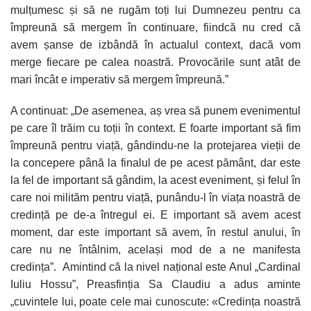
mulțumesc și să ne rugăm toți lui Dumnezeu pentru ca
împreună să mergem în continuare, fiindcă nu cred că
avem șanse de izbândă în actualul context, dacă vom
merge fiecare pe calea noastră. Provocările sunt atât de
mari încât e imperativ să mergem împreună.”
A continuat: „De asemenea, aș vrea să punem evenimentul
pe care îl trăim cu toții în context. E foarte important să fim
împreună pentru viață, gândindu-ne la protejarea vieții de
la concepere până la finalul de pe acest pământ, dar este
la fel de important să gândim, la acest eveniment, și felul în
care noi milităm pentru viață, punându-l în viața noastră de
credință pe de-a întregul ei. E important să avem acest
moment, dar este important să avem, în restul anului, în
care nu ne întâlnim, același mod de a ne manifesta
credința”. Amintind că la nivel național este Anul „Cardinal
Iuliu Hossu”, Preasfinția Sa Claudiu a adus aminte
„cuvintele lui, poate cele mai cunoscute: «Credința noastră