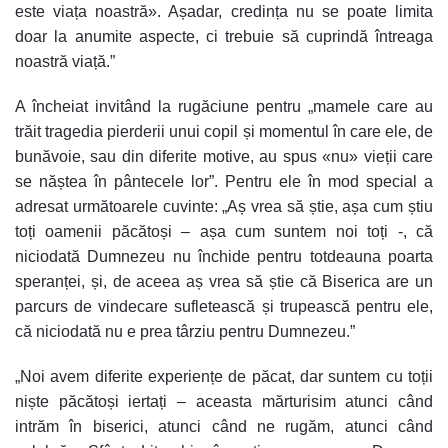
este viața noastră». Așadar, credința nu se poate limita
doar la anumite aspecte, ci trebuie să cuprindă întreaga
noastră viață.”
A încheiat invitând la rugăciune pentru „mamele care au
trăit tragedia pierderii unui copil și momentul în care ele, de
bunăvoie, sau din diferite motive, au spus «nu» vieții care
se năștea în pântecele lor”. Pentru ele în mod special a
adresat următoarele cuvinte: „Aș vrea să știe, așa cum știu
toți oamenii păcătoși – așa cum suntem noi toți -, că
niciodată Dumnezeu nu închide pentru totdeauna poarta
speranței, și, de aceea aș vrea să știe că Biserica are un
parcurs de vindecare sufletească și trupească pentru ele,
că niciodată nu e prea târziu pentru Dumnezeu.”
„Noi avem diferite experiențe de păcat, dar suntem cu toții
niște păcătoși iertați – aceasta mărturisim atunci când
intrăm în biserici, atunci când ne rugăm, atunci când