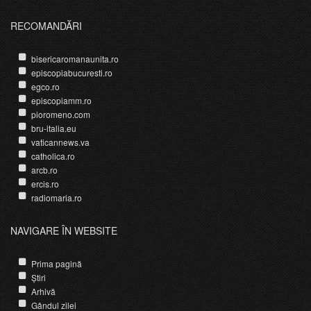
RECOMANDĂRI
bisericaromanaunita.ro
episcopiabucuresti.ro
egco.ro
episcopiamm.ro
pioromeno.com
bru-italia.eu
vaticannews.va
catholica.ro
arcb.ro
ercis.ro
radiomaria.ro
NAVIGARE ÎN WEBSITE
Prima pagină
Știri
Arhivă
Gândul zilei