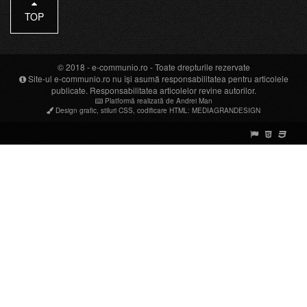
TOP
© 2018 -
e-communio.ro
- Toate drepturile rezervate
Site-ul e-communio.ro nu își asumă responsabilitatea pentru articolele
publicate. Responsabilitatea articolelor revine autorilor.
Platformă realizată de Andrei Man
Design grafic
,
stiluri CSS
,
codificare HTML
:
MEDIAGRANDESIGN