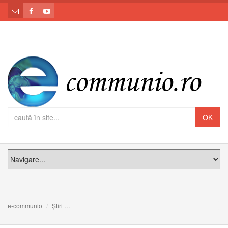
e-communio
Știri
FOTO/VIDEO: Marșul „Împreună pentru viață” la Cluj-N