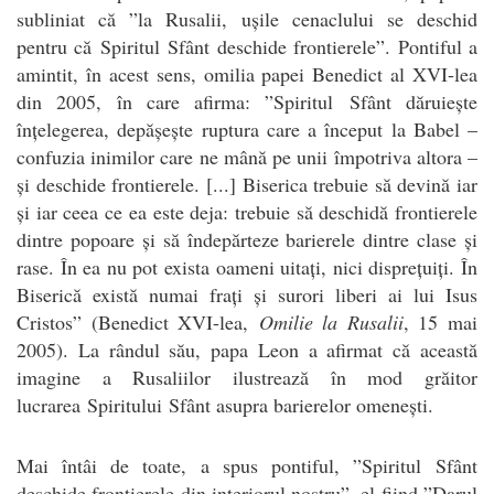
subliniat că ”la Rusalii, ușile cenaclului se deschid
pentru că
Spiritul
Sfânt deschide frontierele”. Pontiful a
amintit, în acest sens, omilia papei Benedict al XVI-lea
din 2005, în care afirma: ”
Spiritul
Sfânt dăruiește
înțelegerea, depășește ruptura care a început la Babel –
confuzia inimilor care ne mână pe unii împotriva altora –
și deschide frontierele. [...] Biserica trebuie să devină iar
și iar ceea ce ea este deja: trebuie să deschidă frontierele
dintre popoare și să îndepărteze barierele dintre clase și
rase. În ea nu pot exista oameni uitați, nici disprețuiți. În
Biserică există numai frați și surori liberi ai lui Isus
Cristos” (Benedict XVI-lea,
Omilie la Rusalii
, 15 mai
2005). La rândul său, papa Leon a afirmat că această
imagine a Rusaliilor ilustrează în mod grăitor
lucrarea
Spiritului
Sfânt asupra barierelor omenești.
Mai întâi de toate, a spus pontiful, ”
Spiritul
Sfânt
deschide frontierele din interiorul nostru”, el fiind ”Darul