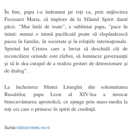
În fine, papa i-a îndemnat pe toți ca, prin mijlocirea
Fecioarei Maria, să implore de la Sfântul
Spirit
darul
păcii. ”Mai întâi de toate”, a subliniat papa, ”pace în
inimi: numai o inimă pacificată poate să răspândească
pacea în familie, în societate și în relațiile internaționale.
Spiritul lui Cristos care a înviat să deschidă căi de
reconciliere oriunde este război, să lumineze guvernanții
și să le dea curajul de a realiza gesturi de detensionare și
de dialog”.
La încheierea Sfintei Liturghii din solemnitatea
Rusaliilor, papa Leon al XIV-lea a invocat
binecuvântarea apostolică, ce ajunge prin mass-media la
toți cei care o primesc în spirit de credință.
Sursa:
vaticannews.va.ro