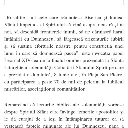
”Rusaliile sunt cele care reînnoiesc Biserica și lumea.
Vântul impetuos al Spiritului să vină asupra noastră și în
noi, să deschidă frontierele inimii, să ne dăruiască harul
întâlnirii cu Dumnezeu, să lărgească orizonturile iubirii
și să susțină eforturile noastre pentru construcția unei
lumi în care să domnească pacea”: este invocația papei
Leon al XIV-lea de la finalul omiliei prezentată la Sfânta
Liturghie a solemnității Coborârii Sfântului Spirit pe care
a prezidat-o duminică, 8 iunie a.c., în Piața San Pietro,
cu participarea a peste 70 de mii de pelerini la Jubileul
mișcărilor, asociațiilor și comunităților.
Remarcând că lecturile biblice ale solemnității vorbesc
despre Spiritul Sfânt care învinge temerile apostolilor și
le dă curajul de a ieși în întâmpinarea tuturor ca să
vestească faptele minunate ale lui Dumnezeu, papa a