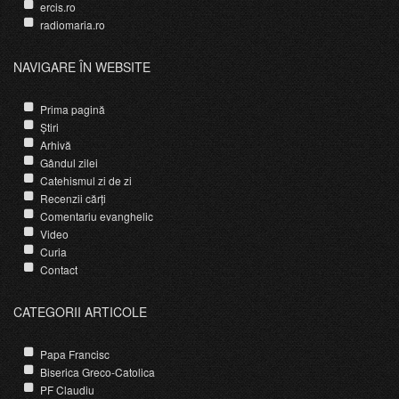
ercis.ro
radiomaria.ro
NAVIGARE ÎN WEBSITE
Prima pagină
Știri
Arhivă
Gândul zilei
Catehismul zi de zi
Recenzii cărți
Comentariu evanghelic
Video
Curia
Contact
CATEGORII ARTICOLE
Papa Francisc
Biserica Greco-Catolica
PF Claudiu