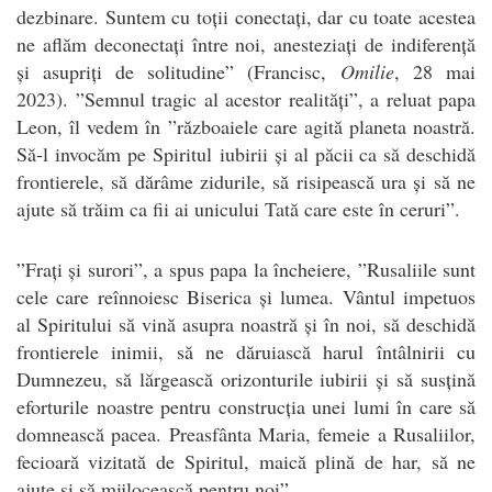
dezbinare. Suntem cu toții conectați, dar cu toate acestea
ne aflăm deconectați între noi, anesteziați de indiferență
și asupriți de solitudine” (Francisc,
Omilie
, 28 mai
2023). ”Semnul tragic al acestor realități”, a reluat papa
Leon, îl vedem în ”războaiele care agită planeta noastră.
Să-l invocăm pe
Spiritul
iubirii și al păcii ca să deschidă
frontierele, să dărâme zidurile, să risipească ura și să ne
ajute să trăim ca fii ai unicului Tată care este în ceruri”.
”Frați și surori”, a spus papa la încheiere, ”Rusaliile sunt
cele care reînnoiesc Biserica și lumea. Vântul impetuos
al Spiritului să vină asupra noastră și în noi, să deschidă
frontierele inimii, să ne dăruiască harul întâlnirii cu
Dumnezeu, să lărgească orizonturile iubirii și să susțină
eforturile noastre pentru construcția unei lumi în care să
domnească pacea. Preasfânta Maria, femeie a Rusaliilor,
fecioară vizitată de
Spiritul
, maică plină de har, să ne
ajute și să mijlocească pentru noi”.