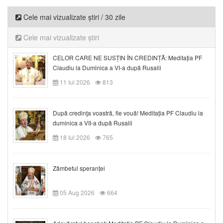
Cele mai vizualizate știri / 30 zile
Cele mai vizualizate știri
CELOR CARE NE SUSȚIN ÎN CREDINȚĂ: Meditația PF
Claudiu la Duminica a VI-a după Rusalii
11 Iul 2026
813
După credinţa voastră, fie vouă! Meditația PF Claudiu la
duminica a VII-a după Rusalii
18 Iul 2026
765
Zâmbetul speranței
05 Aug 2026
664