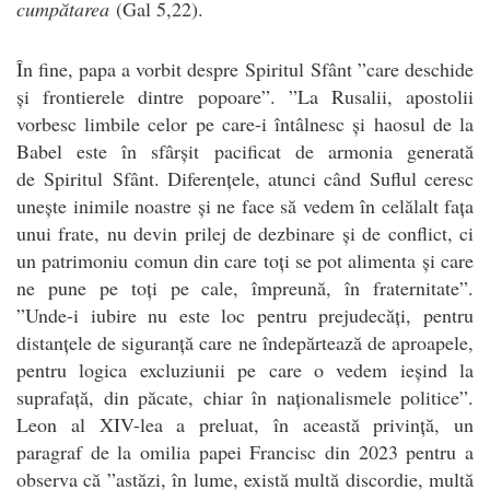
cumpătarea
(Gal 5,22).
În fine, papa a vorbit despre
Spiritul
Sfânt ”care deschide
și frontierele dintre popoare”. ”La Rusalii, apostolii
vorbesc limbile celor pe care-i întâlnesc și haosul de la
Babel este în sfârșit pacificat de armonia generată
de
Spiritul
Sfânt. Diferențele, atunci când Suflul ceresc
unește inimile noastre și ne face să vedem în celălalt fața
unui frate, nu devin prilej de dezbinare și de conflict, ci
un patrimoniu comun din care toți se pot alimenta și care
ne pune pe toți pe cale, împreună, în fraternitate”.
”Unde-i iubire nu este loc pentru prejudecăți, pentru
distanțele de siguranță care ne îndepărtează de aproapele,
pentru logica excluziunii pe care o vedem ieșind la
suprafață, din păcate, chiar în naționalismele politice”.
Leon al XIV-lea a preluat, în această privință, un
paragraf de la omilia papei Francisc din 2023 pentru a
observa că ”astăzi, în lume, există multă discordie, multă