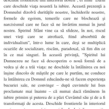
care deschide viața noastră la iubire. Această prezență a
Domnului dizolvă duritățile noastre, închiderile noastre,
formele de egoism, temerile care ne blochează și
narcisismul care ne face să ne învârtim numai în jurul
nostru.
Spiritul
Sfânt vine ca să sfideze, în noi, riscul
unei vieți care se atrofiază, fiind absorbită de
individualism”, într-o lume în care, deși se multiplică
ocaziile de socializare, riscăm, paradoxal, să fim din ce
în ce mai singuri. În această privință, ”
Spiritul
lui
Dumnezeu ne face să descoperim o nouă formă de a
vedea și de a trăi viața: ne deschide la întâlnirea cu noi
înșine dincolo de măștile pe care le purtăm, ne conduce
la întâlnirea cu Domnul educându-ne să facem experiența
bucuriei sale, ne convinge – după cuvintele lui Isus
proclamate mai înainte – că numai dacă rămânem în
iubire primim și puterea de a păzi Cuvântul său și de a fi
transformați de acesta. Deschide frontierele în interiorul