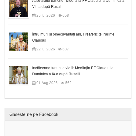
Adevăratul banchet: Meditația PF Claudiu la Duminica a
VIII-a după Rusalii
25 Iul 2026
658
Întru mulți și binecuvântați ani, Preafericite Părinte
Claudiu!
22 Iul 2026
637
Încălecând furtunile vieții: Meditația PF Claudiu la
Duminica a IX-a după Rusalii
01 Aug 2026
562
Gaseste-ne pe Facebook