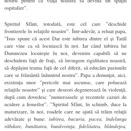
nostru pentru ca viața noastră să devină un spațiu
ospitalier”.
Spiritul
Sfânt, totodată, este cel care ”deschide
frontierele în relațiile noastre”. Într-adevăr, a reluat papa,
”Isus spune că acest Dar este iubirea dintre el și Tatăl
care vine ca să locuiască în noi. Iar când iubirea lui
Dumnezeu locuiește în noi, devenim capabili să ne
deschidem față de frați, să învingem rigiditatea noastră,
să depășim teama față de cel diferit, să educăm pasiunile
care se frământă înăuntrul nostru”. Papa a denunțat, aici,
existența unor ”pericole mai ascunse, care poluează
relațiile noastre” și care deseori degenerează în violență,
după cum dovedesc ”numeroasele și recentele cazuri de
ucidere a femeilor”. ”
Spiritul
Sfânt, în schimb, duce la
maturizare, în noi, roadele care ne ajută să trăim relații
adevărate și bune:
iubirea, bucuria, pacea, îndelunga
răbdare, bunătatea, bunăvoinţa, fidelitatea, blândeţea,