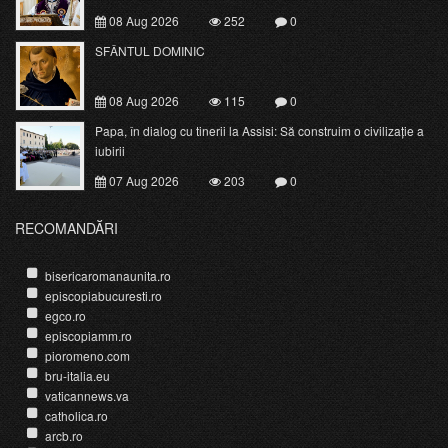
08 Aug 2026
252
0
SFÂNTUL DOMINIC
08 Aug 2026
115
0
Papa, în dialog cu tinerii la Assisi: Să construim o civilizație a
iubirii
07 Aug 2026
203
0
RECOMANDĂRI
bisericaromanaunita.ro
episcopiabucuresti.ro
egco.ro
episcopiamm.ro
pioromeno.com
bru-italia.eu
vaticannews.va
catholica.ro
arcb.ro