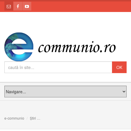
e-communio
Știri
Rusalii. Leon XIV, la omilie: Spiritul Sfânt este cel care 