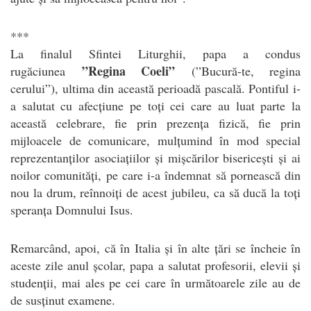
***
La finalul Sfintei Liturghii, papa a condus
”Regina Coeli”
rugăciunea
(”Bucură-te, regina
cerului”), ultima din această perioadă pascală. Pontiful i-
a salutat cu afecțiune pe toți cei care au luat parte la
această celebrare, fie prin prezența fizică, fie prin
mijloacele de comunicare, mulțumind în mod special
reprezentanților asociațiilor și mișcărilor bisericești și ai
noilor comunități, pe care i-a îndemnat să pornească din
nou la drum, reînnoiți de acest jubileu, ca să ducă la toți
speranța Domnului Isus.
Remarcând, apoi, că în Italia și în alte țări se încheie în
aceste zile anul școlar, papa a salutat profesorii, elevii și
studenții, mai ales pe cei care în următoarele zile au de
de susținut examene.