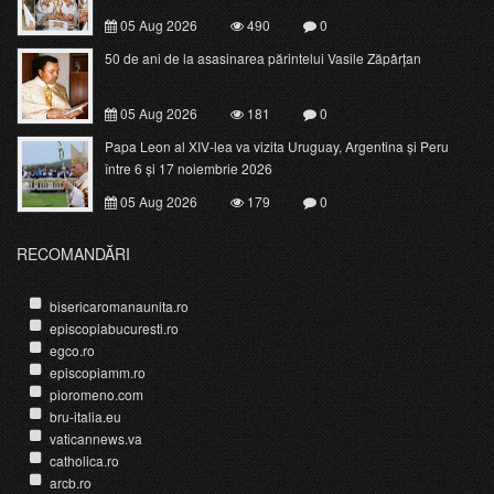
05 Aug 2026
490
0
50 de ani de la asasinarea părintelui Vasile Zăpârțan
05 Aug 2026
181
0
Papa Leon al XIV-lea va vizita Uruguay, Argentina și Peru
între 6 și 17 noiembrie 2026
05 Aug 2026
179
0
RECOMANDĂRI
bisericaromanaunita.ro
episcopiabucuresti.ro
egco.ro
episcopiamm.ro
pioromeno.com
bru-italia.eu
vaticannews.va
catholica.ro
arcb.ro