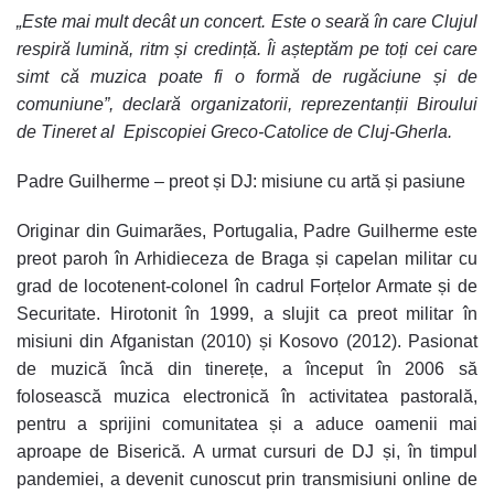
„Este mai mult decât un concert. Este o seară în care Clujul
respiră lumină, ritm și credință. Îi așteptăm pe toți cei care
simt că muzica poate fi o formă de rugăciune și de
comuniune”, declară organizatorii, reprezentanții Biroului
de Tineret al Episcopiei Greco-Catolice de Cluj-Gherla.
Padre Guilherme – preot și DJ: misiune cu artă și pasiune
Originar din Guimarães, Portugalia, Padre Guilherme este
preot paroh în Arhidieceza de Braga și capelan militar cu
grad de locotenent-colonel în cadrul Forțelor Armate și de
Securitate. Hirotonit în 1999, a slujit ca preot militar în
misiuni din Afganistan (2010) și Kosovo (2012). Pasionat
de muzică încă din tinerețe, a început în 2006 să
folosească muzica electronică în activitatea pastorală,
pentru a sprijini comunitatea și a aduce oamenii mai
aproape de Biserică. A urmat cursuri de DJ și, în timpul
pandemiei, a devenit cunoscut prin transmisiuni online de