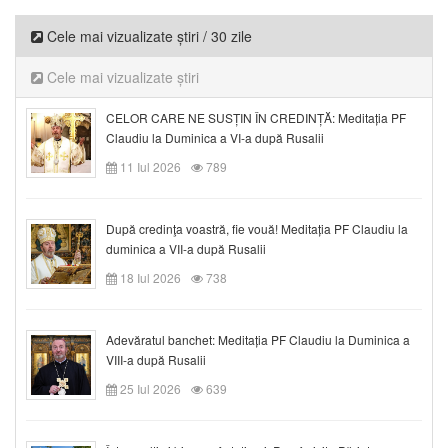
Cele mai vizualizate știri / 30 zile
Cele mai vizualizate știri
CELOR CARE NE SUSȚIN ÎN CREDINȚĂ: Meditația PF
Claudiu la Duminica a VI-a după Rusalii
11 Iul 2026
789
După credinţa voastră, fie vouă! Meditația PF Claudiu la
duminica a VII-a după Rusalii
18 Iul 2026
738
Adevăratul banchet: Meditația PF Claudiu la Duminica a
VIII-a după Rusalii
25 Iul 2026
639