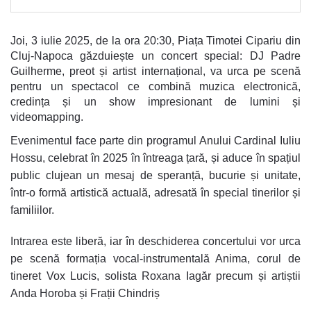
Joi, 3 iulie 2025, de la ora 20:30, Piața Timotei Cipariu din
Cluj-Napoca găzduiește un concert special: DJ Padre
Guilherme, preot și artist internațional, va urca pe scenă
pentru un spectacol ce combină muzica electronică,
credința și un show impresionant de lumini și
videomapping.
Evenimentul face parte din programul Anului Cardinal Iuliu
Hossu, celebrat în 2025 în întreaga țară, și aduce în spațiul
public clujean un mesaj de speranță, bucurie și unitate,
într-o formă artistică actuală, adresată în special tinerilor și
familiilor.
Intrarea este liberă, iar în deschiderea concertului vor urca
pe scenă formația vocal-instrumentală Anima, corul de
tineret Vox Lucis, solista Roxana Iagăr precum și artiștii
Anda Horoba și Frații Chindriș