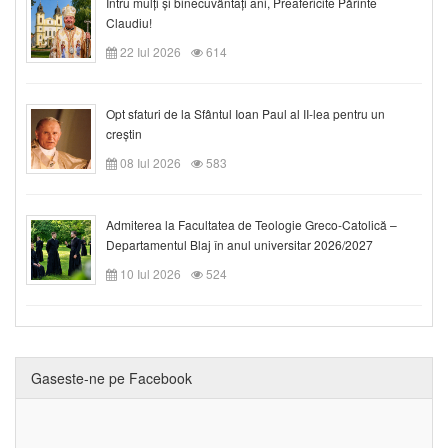
Întru mulți și binecuvântați ani, Preafericite Părinte
Claudiu!
22 Iul 2026
614
Opt sfaturi de la Sfântul Ioan Paul al II-lea pentru un
creștin
08 Iul 2026
583
Admiterea la Facultatea de Teologie Greco-Catolică –
Departamentul Blaj în anul universitar 2026/2027
10 Iul 2026
524
Gaseste-ne pe Facebook