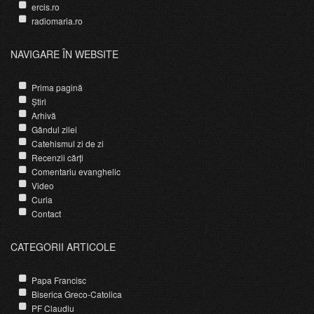
ercis.ro
radiomaria.ro
NAVIGARE ÎN WEBSITE
Prima pagină
Știri
Arhivă
Gândul zilei
Catehismul zi de zi
Recenzii cărți
Comentariu evanghelic
Video
Curia
Contact
CATEGORII ARTICOLE
Papa Francisc
Biserica Greco-Catolica
PF Claudiu