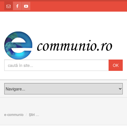
e-communio
Știri
Concert inedit în centrul Clujului: DJ Padre Guilherme 