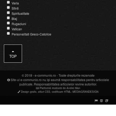
Varia
Sfinti
Spiritualitate
Blaj
Rugaciuni
Vatican
Personalitati Greco-Catolice
TOP
© 2018 -
e-communio.ro
- Toate drepturile rezervate
Site-ul e-communio.ro nu își asumă responsabilitatea pentru articolele
publicate. Responsabilitatea articolelor revine autorilor.
Platformă realizată de Andrei Man
Design grafic
,
stiluri CSS
,
codificare HTML
:
MEDIAGRANDESIGN