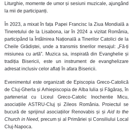
Liturghie, momente de umor și sesiuni muzicale, ajungând
la mii de participanți.
În 2023, a mixat în fața Papei Francisc la Ziua Mondială a
Tineretului de la Lisabona, iar în 2024 a vizitat România,
participând la Întâlnirea Națională a Tinerilor Catolici de la
Cheile Grădiștei, unde a transmis tinerilor mesajul: „Fă-ți
misiunea cu artă”. Muzica sa, inspirată din Evanghelie și
tradiția Bisericii, este un instrument de evanghelizare
adresat inclusiv celor aflați în afara Bisericii.
Evenimentul este organizatt de Episcopia Greco-Catolică
de Cluj-Gherla și Arhiepiscopia de Alba Iulia și Făgăraș, în
parteneriat cu Liceul Greco-Catolic Inochentie Micu,
asociațiile ASTRU-Cluj și Zileos România. Proiectul se
bucură de sprijinul asociațiilor Renovabis și și
Aid to the
Church in Need
, precum și al Primăriei și Consiliului Local
Cluj-Napoca.