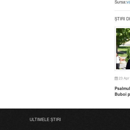
Sursa:
v
ȘTIRI 
23 Apr
Psalmul
Buboi p
ULTIMELE ȘTIRI