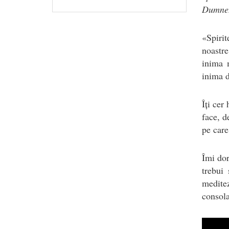
Dumneze
«Spirit
noastre
inima 
inima d
Îți cer
face, d
pe care
Îmi dor
trebui
medite
consola