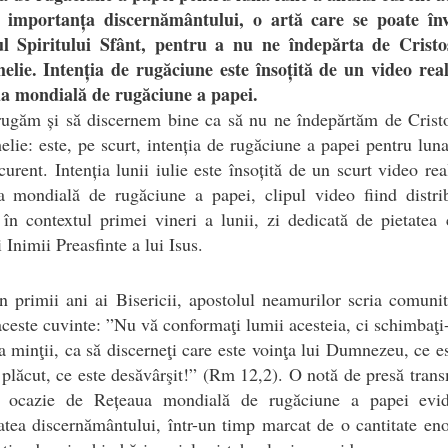
a importanța discernământului, o artă care se poate în
ul Spiritului Sfânt, pentru a nu ne îndepărta de Cristo
elie. Intenția de rugăciune este însoțită de un video real
a mondială de rugăciune a papei.
rugăm și să discernem bine ca să nu ne îndepărtăm de Cristo
lie: este, pe scurt, intenția de rugăciune a papei pentru luna
curent. Intenția lunii iulie este însoțită de un scurt video rea
a mondială de rugăciune a papei, clipul video fiind distrib
 în contextul primei vineri a lunii, zi dedicată de pietatea 
i Inimii Preasfinte a lui Isus.
n primii ani ai Bisericii, apostolul neamurilor scria comunit
este cuvinte: ”Nu vă conformaţi lumii acesteia, ci schimbaţi
a minţii, ca să discerneţi care este voinţa lui Dumnezeu, ce e
 plăcut, ce este desăvârşit!” (Rm 12,2). O notă de presă tran
ă ocazie de Rețeaua mondială de rugăciune a papei evid
atea discernământului, într-un timp marcat de o cantitate e