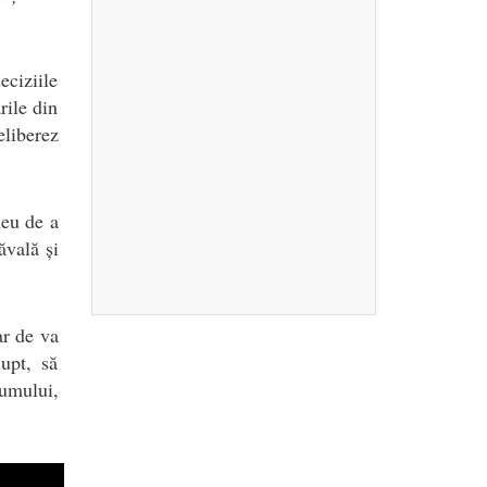
eciziile
rile din
liberez
meu de a
ăvală și
ar de va
upt, să
umului,