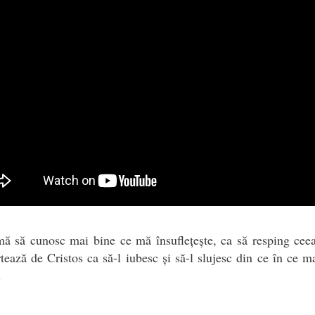
mă să cunosc mai bine ce mă însuflețește, ca să resping cee
tează de Cristos ca să-l iubesc și să-l slujesc din ce în ce m
.