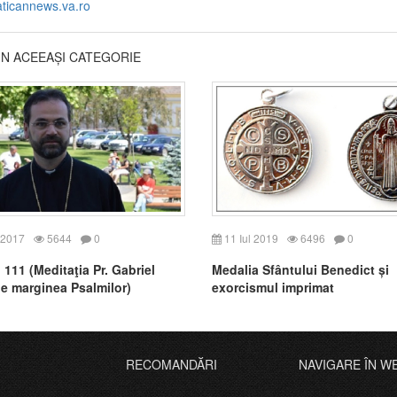
aticannews.va.ro
DIN ACEEAȘI CATEGORIE
 2017
5644
0
11 Iul 2019
6496
0
 111 (Meditaţia Pr. Gabriel
Medalia Sfântului Benedict și
e marginea Psalmilor)
exorcismul imprimat
RECOMANDĂRI
NAVIGARE ÎN W