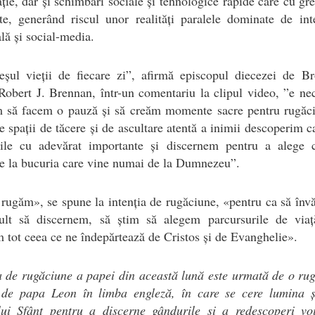
ție, dar și schimbări sociale și tehnologice rapide care cu gre
te, generând riscul unor realități paralele dominate de int
ală și social-media.
eșul vieții de fiecare zi”, afirmă episcopul diecezei de B
obert J. Brennan, într-un comentariu la clipul video, ”e ne
m să facem o pauză și să creăm momente sacre pentru rugăci
de spații de tăcere și de ascultare atentă a inimii descoperim c
ile cu adevărat importante și discernem pentru a alege 
e la bucuria care vine numai de la Dumnezeu”.
rugăm», se spune la intenția de rugăciune, «pentru ca să înv
lt să discernem, să știm să alegem parcursurile de viaț
 tot ceea ce ne îndepărtează de Cristos și de Evanghelie».
a de rugăciune a papei din această lună este urmată de o ru
ă de papa Leon în limba engleză, în care se cere lumina ș
ului Sfânt pentru a discerne gândurile și a redescoperi voi