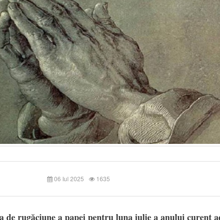
06 Iul 2025
1635
ia de rugăciune a papei pentru luna iulie a anului curent a