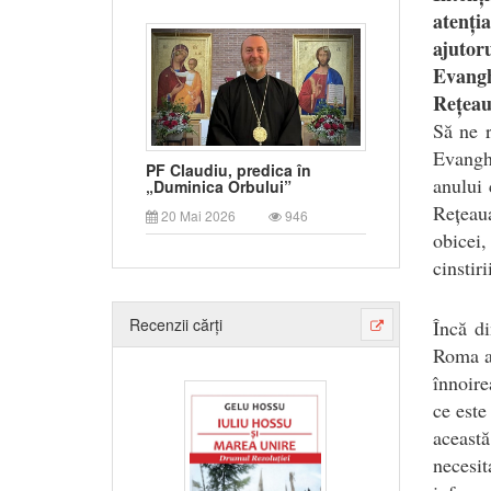
atenți
ajutor
Evangh
Rețeau
S
ă ne 
Evanghe
PF Claudiu, predica în
anului 
„Duminica Orbului”
Rețeau
20 Mai 2026
946
obicei,
cinstiri
Recenzii cărți
Încă di
Roma ac
înnoire
ce este
aceast
necesit