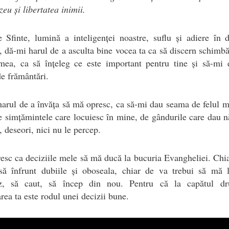
u și libertatea inimii.
e Sfinte, lumină a inteligenței noastre, suflu și adiere în d
, dă-mi harul de a asculta bine vocea ta ca să discern schimbă
mea, ca să înțeleg ce este important pentru tine și să-mi e
e frământări.
 harul de a învăța să mă opresc, ca să-mi dau seama de felul 
e simțămintele care locuiesc în mine, de gândurile care dau n
, deseori, nici nu le percep.
esc ca deciziile mele să mă ducă la bucuria Evangheliei. Chi
 să înfrunt dubiile și oboseala, chiar de va trebui să mă l
z, să caut, să încep din nou. Pentru că la capătul dr
rea ta este rodul unei decizii bune.