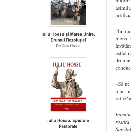
informa
asimila
artifici
”În iur
Iuliu Hossu și Marea Unire.
mons. R
Drumul Rezoluției
învăță
De Gelu Hossu
astfel 
drumur
conduc
«Să ne 
mai mu
refuzăm
Intenți
Iuliu Hossu. Epistole
rostit
Pastorale
Spirit