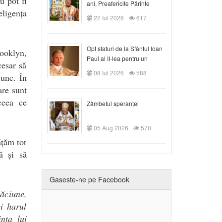
u pot fi
ani, Preafericite Părinte
eligența
Claudiu!
22 Iul 2026
617
Opt sfaturi de la Sfântul Ioan
rooklyn,
Paul al II-lea pentru un
cesar să
creștin
08 Iul 2026
588
une. În
are sunt
ceea ce
Zâmbetul speranței
05 Aug 2026
570
ățăm tot
ă și să
Gaseste-ne pe Facebook
găciune,
i harul
nța lui