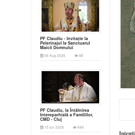
PF Claudiu - Invitație la
Pelerinajul la Sanctuarul
Maicii Domnului
06 Aug 2026
88
PF Claudiu, la Întâlnirea
Intereparhială a Familiilor,
CMD - Cluj
15 Iun 2026
684
Intenț