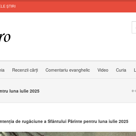
LE ȘTIRI
In
nia
Recenzii cărți
Comentariu evanghelic
Video
Curia
L
ntru luna iulie 2025
e-
Intenția de rugăciune a Sfântului Părinte pentru luna iulie 2025