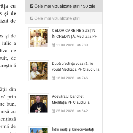
văța cu
Cele mai vizualizate știri / 30 zile
s și de
Cele mai vizualizate știri
izat de
CELOR CARE NE SUSȚIN
s și de
ÎN CREDINȚĂ: Meditația PF
 iulie a
Claudiu la Duminica a VI-a
11 Iul 2026
789
după Rusalii
lizat de
uit, de
După credinţa voastră, fie
creștină
vouă! Meditația PF Claudiu la
duminica a VII-a după Rusalii
18 Iul 2026
746
ății din
-vă prin
Adevăratul banchet:
Meditația PF Claudiu la
ste bun,
Duminica a VIII-a după
smisă cu
25 Iul 2026
642
Rusalii
ențiază
normă de
Întru mulți și binecuvântați