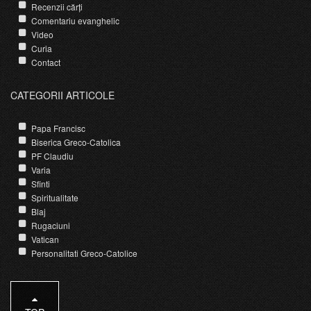
Recenzii cărți
Comentariu evanghelic
Video
Curia
Contact
CATEGORII ARTICOLE
Papa Francisc
Biserica Greco-Catolica
PF Claudiu
Varia
Sfinti
Spiritualitate
Blaj
Rugaciuni
Vatican
Personalitati Greco-Catolice