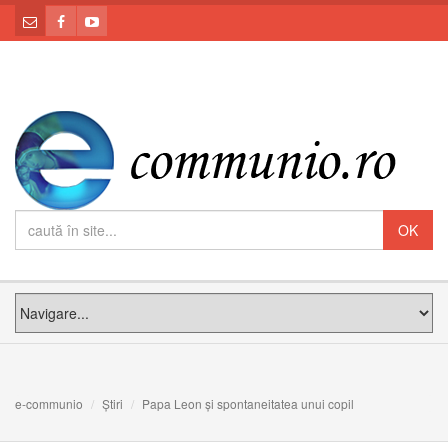
e-communio
Știri
Papa Leon și spontaneitatea unui copil