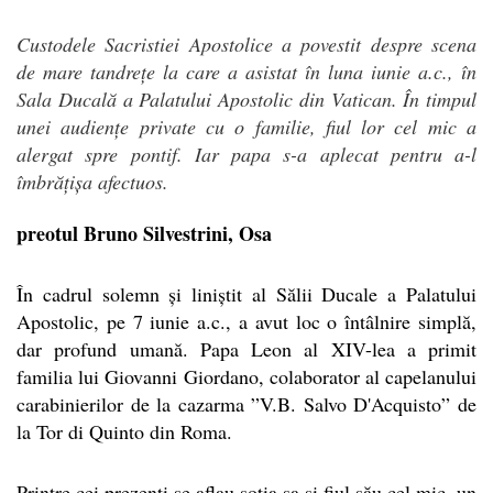
Custodele Sacristiei Apostolice a povestit despre scena
de mare tandrețe la care a asistat în luna iunie a.c., în
Sala Ducală a Palatului Apostolic din Vatican. În timpul
unei audiențe private cu o familie, fiul lor cel mic a
alergat spre pontif. Iar papa s-a aplecat pentru a-l
îmbrățișa afectuos.
preotul Bruno Silvestrini, Osa
În cadrul solemn și liniștit al Sălii Ducale a Palatului
Apostolic, pe 7 iunie a.c., a avut loc o întâlnire simplă,
dar profund umană. Papa Leon al XIV-lea a primit
familia lui Giovanni Giordano, colaborator al capelanului
carabinierilor de la cazarma ”V.B. Salvo D'Acquisto” de
la Tor di Quinto din Roma.
Printre cei prezenți se aflau soția sa și fiul său cel mic, un