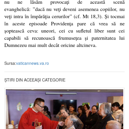
nu ne lăsăm provocați de această scenă
evanghelică:
”dacă nu veţi deveni asemenea copiilor, nu
veţi intra în împărăţia cerurilor” (cf. Mt 18,3). Și tocmai
în aceste episoade Providența pare că vrea să ne
șoptească ceva: uneori, cei cu sufletul liber sunt cei
capabili să recunoască frumusețea și paternitatea lui
Dumnezeu mai mult decât oricine altcineva.
Sursa:
vaticannews.va.ro
ȘTIRI DIN ACEEAȘI CATEGORIE