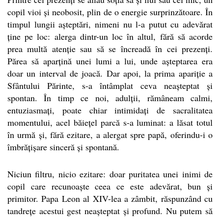
copil vioi și neobosit, plin de o energie surprinzătoare. În
timpul lungii așteptări, nimeni nu l-a putut cu adevărat
ține pe loc: alerga dintr-un loc în altul, fără să acorde
prea multă atenție sau să se încreadă în cei prezenți.
Părea să aparțină unei lumi a lui, unde așteptarea era
doar un interval de joacă. Dar apoi, la prima apariție a
Sfântului Părinte, s-a întâmplat ceva neașteptat și
spontan. În timp ce noi, adulții, rămâneam calmi,
entuziasmați, poate chiar intimidați de sacralitatea
momentului, acel băiețel parcă s-a luminat: a lăsat totul
în urmă și, fără ezitare, a alergat spre papă, oferindu-i o
îmbrățișare sinceră și spontană.
Niciun filtru, nicio ezitare: doar puritatea unei inimi de
copil care recunoaște ceea ce este adevărat, bun și
primitor. Papa Leon al XIV-lea a zâmbit, răspunzând cu
tandrețe acestui gest neașteptat și profund. Nu putem să