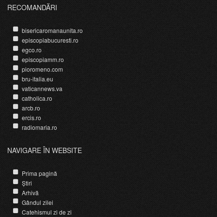
RECOMANDĂRI
bisericaromanaunita.ro
episcopiabucuresti.ro
egco.ro
episcopiamm.ro
pioromeno.com
bru-italia.eu
vaticannews.va
catholica.ro
arcb.ro
ercis.ro
radiomaria.ro
NAVIGARE ÎN WEBSITE
Prima pagină
Știri
Arhivă
Gândul zilei
Catehismul zi de zi