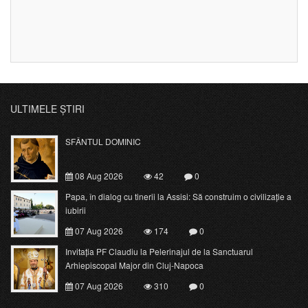
ULTIMELE ȘTIRI
SFÂNTUL DOMINIC
08 Aug 2026
42
0
Papa, în dialog cu tinerii la Assisi: Să construim o civilizație a
iubirii
07 Aug 2026
174
0
Invitația PF Claudiu la Pelerinajul de la Sanctuarul
Arhiepiscopal Major din Cluj-Napoca
07 Aug 2026
310
0