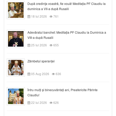
După credinţa voastră, fie vouă! Meditația PF Claudiu la
duminica a VII-a după Rusalii
18 Iul 2026
761
Adevăratul banchet: Meditația PF Claudiu la Duminica a
VIII-a după Rusalii
25 Iul 2026
655
Zâmbetul speranței
05 Aug 2026
636
Întru mulți și binecuvântați ani, Preafericite Părinte
Claudiu!
22 Iul 2026
626