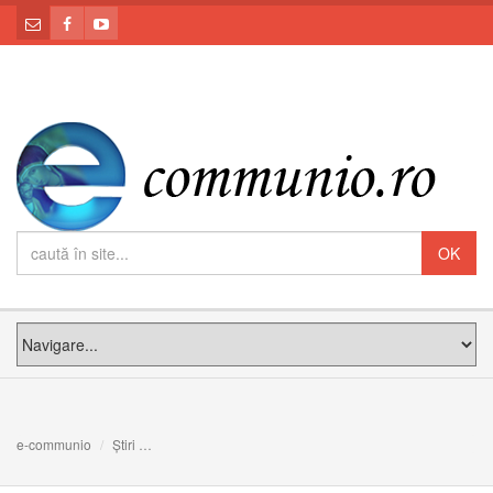
e-communio
Știri
Tineri, voi sunteți semnul că o lume diferită este posibilă: 