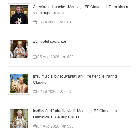
Adevăratul banchet: Meditația PF Claudiu la Duminica a
VIII-a după Rusalii
25 Iul 2026
649
Zâmbetul speranței
05 Aug 2026
630
Întru mulți și binecuvântați ani, Preafericite Părinte
Claudiu!
22 Iul 2026
623
Încălecând furtunile vieții: Meditația PF Claudiu la
Duminica a IX-a după Rusalii
01 Aug 2026
538