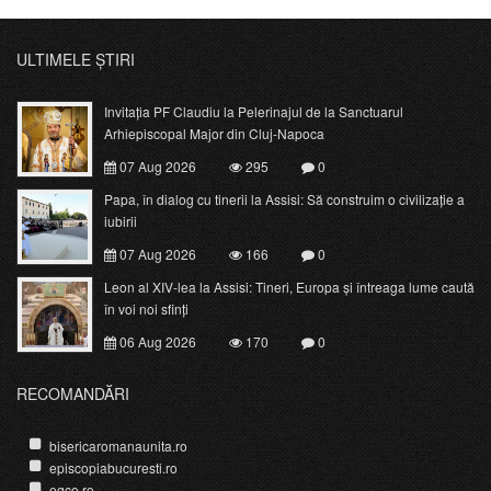
ULTIMELE ȘTIRI
Invitația PF Claudiu la Pelerinajul de la Sanctuarul
Arhiepiscopal Major din Cluj-Napoca
07 Aug 2026
295
0
Papa, în dialog cu tinerii la Assisi: Să construim o civilizație a
iubirii
07 Aug 2026
166
0
Leon al XIV-lea la Assisi: Tineri, Europa și întreaga lume caută
în voi noi sfinți
06 Aug 2026
170
0
RECOMANDĂRI
bisericaromanaunita.ro
episcopiabucuresti.ro
egco.ro