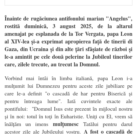
Înainte de rugăciunea antifonului marian "Angelus",
rostită duminică, 3 august 2025, de la altarul
amenajat pe esplanada de la Tor Vergata, papa Leon
al XIV-lea și-a exprimat apropierea față de tinerii di
Gaza, din Ucraina și din alte țări sfâșiate de război și
le-a amintit pe cele două pelerine la Jubileul tinerilor
care, zilele trecute, au trecut la Domnul.
Vorbind mai întâi în limba italiană, papa Leon i-a
mulțumit lui Dumnezeu pentru aceste zile jubiliare pe
care le-a definit "o cascadă de har pentru Biserică și
pentru întreaga lume". Iată cuvintele exacte ale
pontifului: "Domnul Isus este prezent în mijlocul nostru
și în noi: totul în toți în Euharistie. Uniți cu El, vrem să
mulțumesc
înălțăm un imens
Tatălui pentru darul
A fost o cascadă de
acestor zile ale Jubileului vostru.