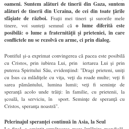
oameni. Suntem alături de tinerii din Gaza, suntem
alături de tinerii din Ucraina, de cei din toate țările
sfâșiate de război.
Frații mei tineri și surorile mele
o lume diferită este
tinere, voi sunteți semnul că
posibilă: o lume a fraternității și prieteniei, în care
conflictele nu se rezolvă cu arme, ci prin dialog.
Pontiful și-a exprimat convingerea că pacea este posibilă
cu Cristos, prin iubirea Lui, prin iertarea Lui și prin
puterea Spiritului Său, evidențiind: "Dragi prieteni, uniți
cu Isus ca mlădițele cu vița, veți da roade multe; veți fi
sarea pământului, lumina lumii; veți fi semințe de
speranță acolo unde trăiți: în familie, cu prietenii, la
școală, la serviciu, în sport. Semințe de speranță cu
Cristos, speranța noastră".
Pelerinajul speranței continuă în Asia, la Seul
La final, a amintit următoarea mare întâlnire mondială,