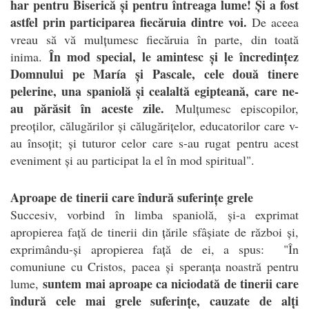
har pentru Biserică și pentru întreaga lume! Și a fost
astfel prin participarea fiecăruia dintre voi.
De aceea
vreau să vă mulțumesc fiecăruia în parte, din toată
În mod special, le amintesc și le încredințez
inima.
Domnului pe María și Pascale, cele două tinere
pelerine, una spaniolă și cealaltă egipteană, care ne-
au părăsit în aceste zile.
Mulțumesc episcopilor,
preoților, călugărilor și călugărițelor, educatorilor care v-
au însoțit; și tuturor celor care s-au rugat pentru acest
eveniment și au participat la el în mod spiritual".
Aproape de tinerii care îndură suferințe grele
Succesiv, vorbind în limba spaniolă, și-a exprimat
apropierea față de tinerii din țările sfâșiate de război și,
exprimându-și apropierea față de ei, a spus: "În
comuniune cu Cristos, pacea și speranța noastră pentru
suntem mai aproape ca niciodată de tinerii care
lume,
îndură cele mai grele suferințe, cauzate de alți