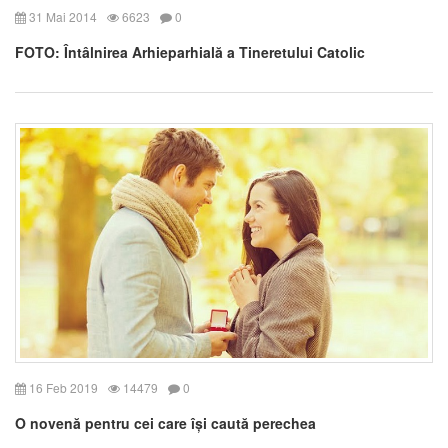
31 Mai 2014
6623
0
FOTO: Întâlnirea Arhieparhială a Tineretului Catolic
16 Feb 2019
14479
0
O novenă pentru cei care își caută perechea