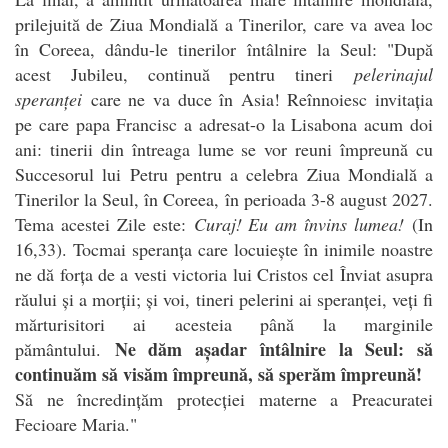
prilejuită de Ziua Mondială a Tinerilor, care va avea loc
în Coreea, dându-le tinerilor întâlnire la Seul: "După
acest Jubileu, continuă pentru tineri
pelerinajul
speranței
care ne va duce în Asia! Reînnoiesc invitația
pe care papa Francisc a adresat-o la Lisabona acum doi
ani: tinerii din întreaga lume se vor reuni împreună cu
Succesorul lui Petru pentru a celebra Ziua Mondială a
Tinerilor la Seul, în Coreea, în perioada 3-8 august 2027.
Tema acestei Zile este:
Curaj! Eu am învins lumea!
(In
16,33). Tocmai speranța care locuiește în inimile noastre
ne dă forța de a vesti victoria lui Cristos cel Înviat asupra
răului și a morții; și voi, tineri pelerini ai speranței, veți fi
mărturisitori ai acesteia până la marginile
Ne dăm așadar întâlnire la Seul: să
pământului.
continuăm să visăm împreună, să sperăm împreună!
Să ne încredințăm protecției materne a Preacuratei
Fecioare Maria."