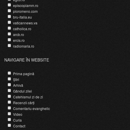
episcopiamm.ro
pioromeno.com
bru-italia.eu
vaticannews.va
catholica.ro
arcb.ro
ercis.ro
radiomaria.ro
NAVIGARE ÎN WEBSITE
Prima pagină
Știri
Arhivă
Gândul zilei
Catehismul zi de zi
Recenzii cărți
Comentariu evanghelic
Video
Curia
Contact