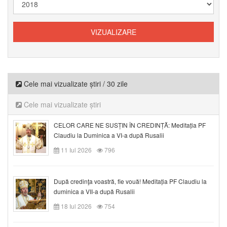
Cele mai vizualizate știri / 30 zile
Cele mai vizualizate știri
CELOR CARE NE SUSȚIN ÎN CREDINȚĂ: Meditația PF
Claudiu la Duminica a VI-a după Rusalii
11 Iul 2026
796
După credinţa voastră, fie vouă! Meditația PF Claudiu la
duminica a VII-a după Rusalii
18 Iul 2026
754