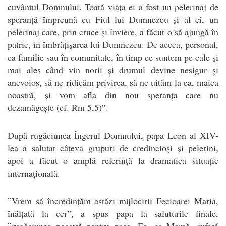
cuvântul Domnului. Toată viața ei a fost un pelerinaj de
speranță împreună cu Fiul lui Dumnezeu și al ei, un
pelerinaj care, prin cruce și înviere, a făcut-o să ajungă în
patrie, în îmbrățișarea lui Dumnezeu. De aceea, personal,
ca familie sau în comunitate, în timp ce suntem pe cale și
mai ales când vin norii și drumul devine nesigur și
anevoios, să ne ridicăm privirea, să ne uităm la ea, maica
noastră, și vom afla din nou speranța care nu
dezamăgește (cf. Rm 5,5)”.
După rugăciunea Îngerul Domnului, papa Leon al XIV-
lea a salutat câteva grupuri de credincioși și pelerini,
apoi a făcut o amplă referință la dramatica situație
internațională.
”Vrem să încredințăm astăzi mijlocirii Fecioarei Maria,
înălțată la cer”, a spus papa la saluturile finale,
”rugăciunea noastră pentru pace. Ea, ca Mamă, suferă