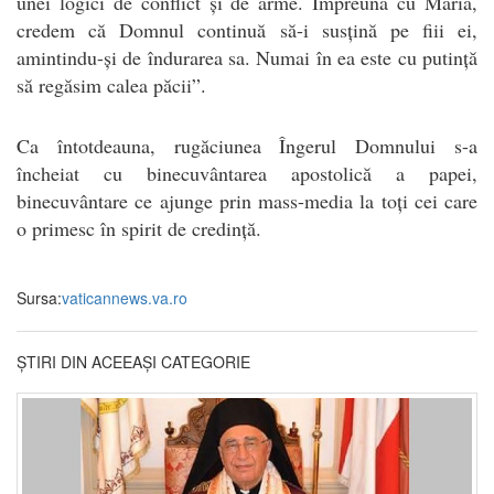
unei logici de conflict și de arme. Împreună cu Maria,
credem că Domnul continuă să-i susțină pe fiii ei,
amintindu-și de îndurarea sa. Numai în ea este cu putință
să regăsim calea păcii”.
Ca întotdeauna, rugăciunea Îngerul Domnului s-a
încheiat cu binecuvântarea apostolică a papei,
binecuvântare ce ajunge prin mass-media la toți cei care
o primesc în spirit de credință.
Sursa:
vaticannews.va.ro
ȘTIRI DIN ACEEAȘI CATEGORIE