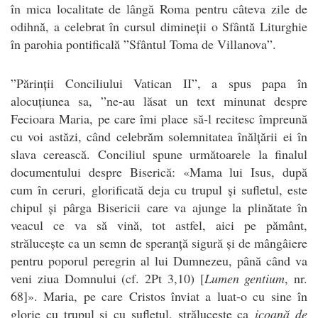
în mica localitate de lângă Roma pentru câteva zile de
odihnă, a celebrat în cursul dimineții o Sfântă Liturghie
în parohia pontificală ”Sfântul Toma de Villanova”.
”Părinții Conciliului Vatican II”, a spus papa în
alocuțiunea sa, ”ne-au lăsat un text minunat despre
Fecioara Maria, pe care îmi place să-l recitesc împreună
cu voi astăzi, când celebrăm solemnitatea înălțării ei în
slava cerească. Conciliul spune următoarele la finalul
documentului despre Biserică: «Mama lui Isus, după
cum în ceruri, glorificată deja cu trupul și sufletul, este
chipul și pârga Bisericii care va ajunge la plinătate în
veacul ce va să vină, tot astfel, aici pe pământ,
strălucește ca un semn de speranță sigură și de mângâiere
pentru poporul peregrin al lui Dumnezeu, până când va
veni ziua Domnului (cf. 2Pt 3,10) [
Lumen gentium
, nr.
68]». Maria, pe care Cristos înviat a luat-o cu sine în
glorie cu trupul și cu sufletul, strălucește ca
icoană de