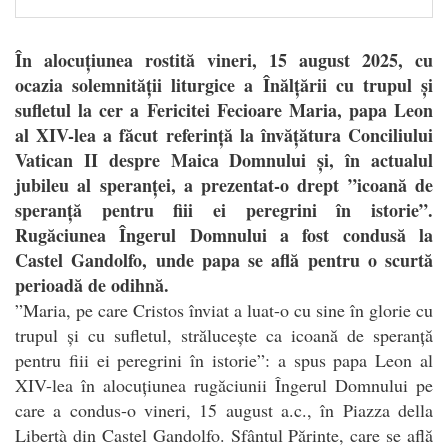
În alocuțiunea rostită vineri, 15 august 2025, cu
ocazia solemnității liturgice a Înălțării cu trupul și
sufletul la cer a Fericitei Fecioare Maria, papa Leon
al XIV-lea a făcut referință la învățătura Conciliului
Vatican II despre Maica Domnului și, în actualul
jubileu al speranței, a prezentat-o drept ”icoană de
speranță pentru fiii ei peregrini în istorie”.
Rugăciunea Îngerul Domnului a fost condusă la
Castel Gandolfo, unde papa se află pentru o scurtă
perioadă de odihnă.
”
Maria, pe care Cristos înviat a luat-o cu sine în glorie cu
trupul și cu sufletul, strălucește ca icoană de speranță
pentru fiii ei peregrini în istorie”: a spus papa Leon al
XIV-lea în alocuțiunea rugăciunii Îngerul Domnului pe
care a condus-o vineri, 15 august a.c., în Piazza della
Libertà din Castel Gandolfo. Sfântul Părinte, care se află