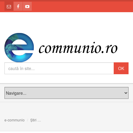
e-communio
Știri
Fecioara Maria, icoană de speranță pentru fiii ei peregrini