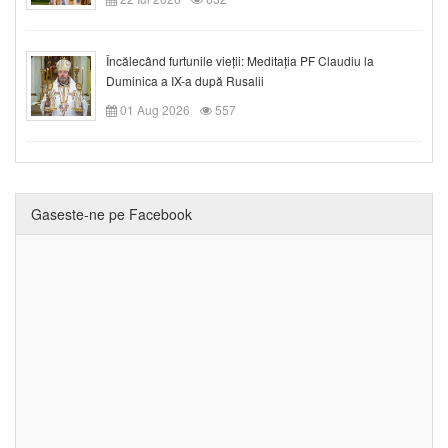
Încălecând furtunile vieții: Meditația PF Claudiu la
Duminica a IX-a după Rusalii
01 Aug 2026
557
Gaseste-ne pe Facebook