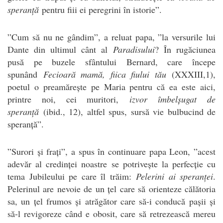
speranță
pentru fiii ei peregrini în istorie”.
”Cum să nu ne gândim”, a reluat papa, ”la versurile lui
Dante din ultimul cânt al
Paradisului
? În rugăciunea
pusă pe buzele sfântului Bernard, care începe
spunând
Fecioară mamă, fiica fiului tău
(XXXIII,1),
poetul o preamărește pe Maria pentru că ea este aici,
printre noi, cei muritori,
izvor îmbelșugat de
speranță
(ibid., 12), altfel spus, sursă vie bulbucind de
speranță”.
”Surori și frați”, a spus în continuare papa Leon, ”acest
adevăr al credinței noastre se potrivește la perfecție cu
tema Jubileului pe care îl trăim:
Pelerini ai speranței
.
Pelerinul are nevoie de un țel care să orienteze călătoria
sa, un țel frumos și atrăgător care să-i conducă pașii și
să-l revigoreze când e obosit, care să retrezească mereu