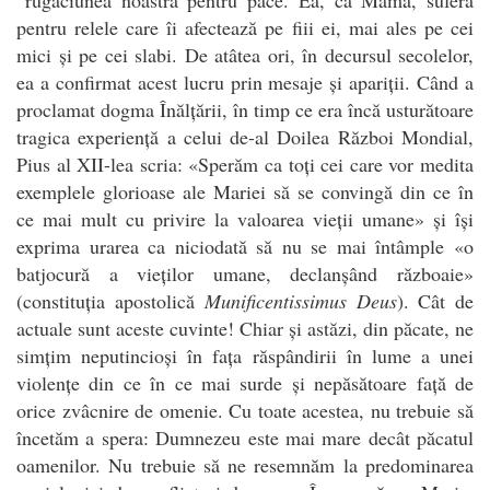
pentru relele care îi afectează pe fiii ei, mai ales pe cei
mici și pe cei slabi. De atâtea ori, în decursul secolelor,
ea a confirmat acest lucru prin mesaje și apariții. Când a
proclamat dogma Înălțării, în timp ce era încă usturătoare
tragica experiență a celui de-al Doilea Război Mondial,
Pius al XII-lea scria: «Sperăm ca toți cei care vor medita
exemplele glorioase ale Mariei să se convingă din ce în
ce mai mult cu privire la valoarea vieții umane» și își
exprima urarea ca niciodată să nu se mai întâmple «o
batjocură a vieților umane, declanșând războaie»
(constituția apostolică
Munificentissimus Deus
). Cât de
actuale sunt aceste cuvinte! Chiar și astăzi, din păcate, ne
simțim neputincioși în fața răspândirii în lume a unei
violențe din ce în ce mai surde și nepăsătoare față de
orice zvâcnire de omenie. Cu toate acestea, nu trebuie să
încetăm a spera: Dumnezeu este mai mare decât păcatul
oamenilor. Nu trebuie să ne resemnăm la predominarea