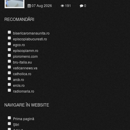
07 Aug 2026
191
0
RECOMANDĂRI
bisericaromanaunita.ro
episcopiabucuresti.ro
egco.ro
episcopiamm.ro
pioromeno.com
bru-italia.eu
vaticannews.va
catholica.ro
arcb.ro
ercis.ro
radiomaria.ro
NAVIGARE ÎN WEBSITE
Prima pagină
Știri