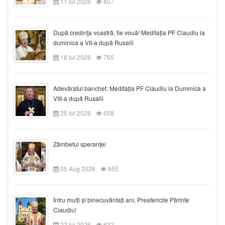
11 Iul 2026
807
După credinţa voastră, fie vouă! Meditația PF Claudiu la
duminica a VII-a după Rusalii
18 Iul 2026
765
Adevăratul banchet: Meditația PF Claudiu la Duminica a
VIII-a după Rusalii
25 Iul 2026
658
Zâmbetul speranței
05 Aug 2026
655
Întru mulți și binecuvântați ani, Preafericite Părinte
Claudiu!
22 Iul 2026
632