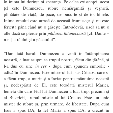
în inima lui dorința și speranța. Pe calea existenței, acest
țel este Dumnezeu, iubire nemărginită și veșnică,
plinătate de viață, de pace, de bucurie și de tot binele.
Inima omului este atrasă de această frumusețe și nu este
fericită până când nu o găsește. Într-adevăr, riscă să nu o
afle dacă se pierde prin
pădurea întunecoasă
[cf. Dante –
n.n.] a răului și a păcatului”.
”Dar, iată harul: Dumnezeu a venit în întâmpinarea
noastră, a luat asupra sa trupul nostru, făcut din țărână, și
l-a dus cu sine
în cer -
după cum spunem simbolic -
adică în Dumnezeu. Este misterul lui Isus Cristos, care s-
a făcut trup, a murit și a înviat pentru mântuirea noastră
și, nedespărțit de El, este totodată misterul Mariei,
femeia din care Fiul lui Dumnezeu a luat trup, precum și
al Bisericii, trupul mistic al lui Cristos. Este un unic
mister de iubire și, prin urmare, de libertate. După cum
Isus a spus DA, la fel Maria a spus DA, a crezut în