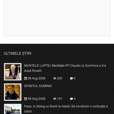
ULTIMELE ȘTIRI
MUNTELE LUPTEI: Meditația PF Claudiu la Duminica a X-a
după Rusalii
08 Aug 2026
205
0
SFÂNTUL DOMINIC
08 Aug 2026
101
0
Papa, în dialog cu tinerii la Assisi: Să construim o civilizație a
iubirii