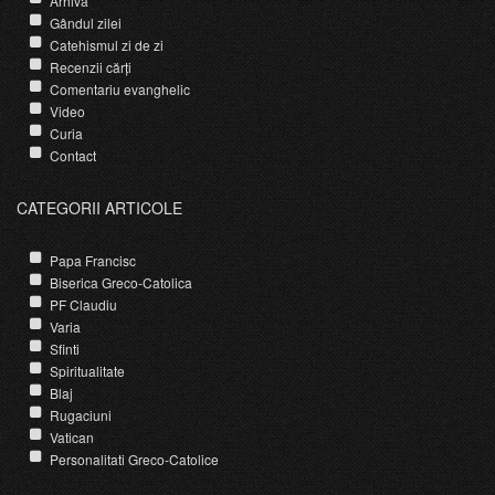
Arhivă
Gândul zilei
Catehismul zi de zi
Recenzii cărți
Comentariu evanghelic
Video
Curia
Contact
CATEGORII ARTICOLE
Papa Francisc
Biserica Greco-Catolica
PF Claudiu
Varia
Sfinti
Spiritualitate
Blaj
Rugaciuni
Vatican
Personalitati Greco-Catolice