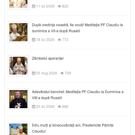
11 Iul 2026
820
După credinţa voastră, fie vouă! Meditația PF Claudiu la
duminica a VII-a după Rusalii
18 Iul 2026
773
Zâmbetul speranței
05 Aug 2026
709
Adevăratul banchet: Meditația PF Claudiu la Duminica a
VIII-a după Rusalii
25 Iul 2026
666
Întru mulți și binecuvântați ani, Preafericite Părinte
Claudiu!