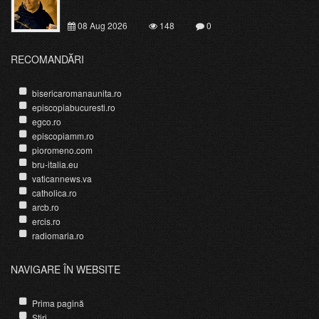
08 Aug 2026
148
0
RECOMANDĂRI
bisericaromanaunita.ro
episcopiabucuresti.ro
egco.ro
episcopiamm.ro
pioromeno.com
bru-italia.eu
vaticannews.va
catholica.ro
arcb.ro
ercis.ro
radiomaria.ro
NAVIGARE ÎN WEBSITE
Prima pagină
Știri