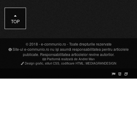
TOP
© 2018 -
e-communio.ro
- Toate drepturile rezervate
Site-ul e-communio.ro nu își asumă responsabilitatea pentru articolele
publicate. Responsabilitatea articolelor revine autorilor.
Platformă realizată de Andrei Man
Design grafic
,
stiluri CSS
,
codificare HTML
:
MEDIAGRANDESIGN