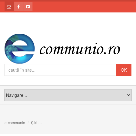
e-communio
Știri
Un nou început la Grădinița Confesională cu program pr