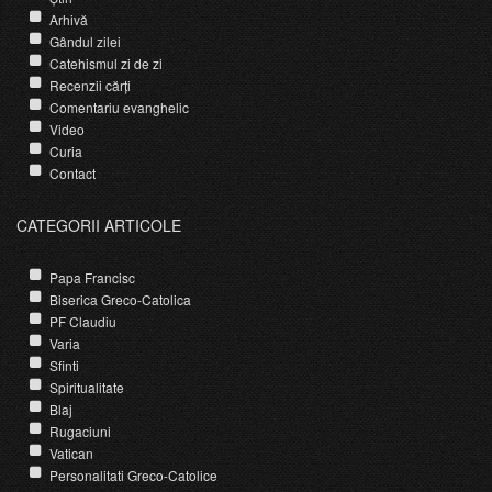
Arhivă
Gândul zilei
Catehismul zi de zi
Recenzii cărți
Comentariu evanghelic
Video
Curia
Contact
CATEGORII ARTICOLE
Papa Francisc
Biserica Greco-Catolica
PF Claudiu
Varia
Sfinti
Spiritualitate
Blaj
Rugaciuni
Vatican
Personalitati Greco-Catolice