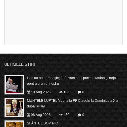
ULTIMELE ȘTIRI
Isus nu ne părăsește; în El vom găsi pacea, lumina și forța
pentru drumul nostru
10 Aug 2026
105
0
MUNTELE LUPTEI: Meditația PF Claudiu la Duminica a X-a
după Rusalii
08 Aug 2026
450
0
SFÂNTUL DOMINIC