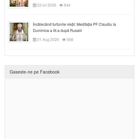
22 Iul 2026
644
Încălecând furtunile vieții: Meditația PF Claudiu la
Duminica a IX-a după Rusalii
01 Aug 2026
568
Gaseste-ne pe Facebook