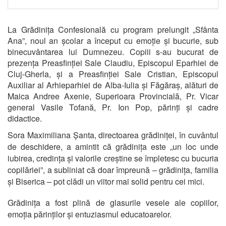
La Grădinița Confesională cu program prelungit „Sfânta
Ana”, noul an școlar a început cu emoție și bucurie, sub
binecuvântarea lui Dumnezeu. Copiii s-au bucurat de
prezența Preasfinției Sale Claudiu, Episcopul Eparhiei de
Cluj-Gherla, și a Preasfinției Sale Cristian, Episcopul
Auxiliar al Arhieparhiei de Alba-Iulia și Făgăraș, alături de
Maica Andree Axenie, Superioara Provincială, Pr. Vicar
general Vasile Tofană, Pr. Ion Pop, părinți și cadre
didactice.
Sora Maximiliana Șanta, directoarea grădiniței, în cuvântul
de deschidere, a amintit că grădinița este „un loc unde
iubirea, credința și valorile creștine se împletesc cu bucuria
copilăriei”, a subliniat că doar împreună – grădinița, familia
și Biserica – pot clădi un viitor mai solid pentru cei mici.
Grădinița a fost plină de glasurile vesele ale copiilor,
emoția părinților și entuziasmul educatoarelor.