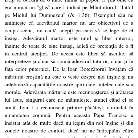
era numai un "glas" care-l indică pe Mântuitorul: "Iată-l
pe Mielul lui Dumnezeu" (
In
1,36). Exemplul său ne
aminteşte că adevăratul martor nu are obiectivul de a
ocupa scena, nu caută adepţi pe care să se lege de el
însuşi. Adevăratul martor este umil şi liber interior,
înainte de toate de sine însuşi, adică de pretenţia de a fi
în centrul atenţiei. De aceea este liber să asculte, să
interpreteze şi chiar să spună adevărul tuturor, chiar şi în
faţa celor puternici. De la Ioan Botezătorul învăţăm că
mărturia creştină nu este o veste despre noi înşine şi nu
celebrează capacităţile noastre spirituale, intelectuale sau
morale. Adevărata mărturie este recunoaşterea şi arătarea
lui Isus, singurul care ne mântuieşte, atunci când el se
arată. Ioan l-a recunoscut printre păcătoşi, cufundat în
umanitatea comună. Pentru aceasta Papa Francisc a
insistat atât de mult: dacă nu ieşim din noi înşine şi din
zonele noastre de confort, dacă nu ne îndreptăm către
săraci şi către cei care se simt excluşi din Împărăţia lui