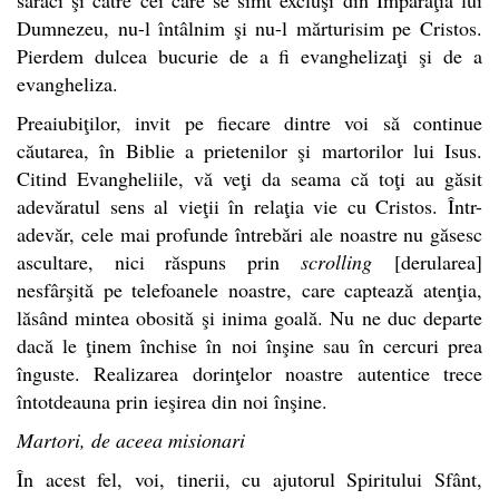
Dumnezeu, nu-l întâlnim şi nu-l mărturisim pe Cristos.
Pierdem dulcea bucurie de a fi evanghelizaţi şi de a
evangheliza.
Preaiubiţilor, invit pe fiecare dintre voi să continue
căutarea, în Biblie a prietenilor şi martorilor lui Isus.
Citind Evangheliile, vă veţi da seama că toţi au găsit
adevăratul sens al vieţii în relaţia vie cu Cristos. Într-
adevăr, cele mai profunde întrebări ale noastre nu găsesc
ascultare, nici răspuns prin
scrolling
[derularea]
nesfârşită pe telefoanele noastre, care captează atenţia,
lăsând mintea obosită şi inima goală. Nu ne duc departe
dacă le ţinem închise în noi înşine sau în cercuri prea
înguste. Realizarea dorinţelor noastre autentice trece
întotdeauna prin ieşirea din noi înşine.
Martori, de aceea misionari
În acest fel, voi, tinerii, cu ajutorul Spiritului Sfânt,