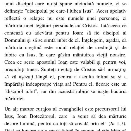
unui discipol care nu-şi spune niciodată numele, ci se
defineşte "discipolul pe care-l iubea Isus". Acest apelativ
reflectă o relaţie: nu este numele unei persoane, ci
mărturia unei legături personale cu Cristos. Iată ceea ce
contează cu adevărat pentru Ioan: să fie discipol al
Domnului şi să se simtă iubit de el. Înţelegem, aşadar, că
mărturia creştină este rodul relaţiei de credinţă şi de
iubire cu Isus, în care găsim mântuirea vieţii noastre.
Ceea ce scrie apostolul Ioan este valabil şi pentru voi,
preaiubiţi tineri. Sunteţi invitaţi de Cristos să-l urmaţi şi
să vă aşezaţi lângă el, pentru a asculta inima sa şi a
împărtăşi îndeaproape viaţa sa! Pentru el, fiecare este un
"discipol iubit", iar din această iubire se naşte bucuria
mărturiei.
Un alt martor curajos al evangheliei este precursorul lui
Isus, Ioan Botezătorul, care "a venit să dea mărturie
despre lumină, pentru ca toţi să creadă prin el" (
In
1,7).
Deşi se bucura de o mare faimă în popor, el ştia bine că