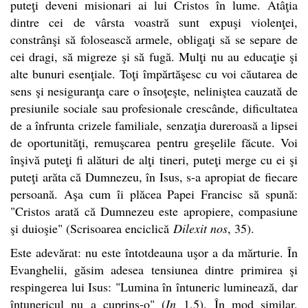
puteţi deveni misionari ai lui Cristos în lume. Atâţia
dintre cei de vârsta voastră sunt expuşi violenţei,
constrânşi să folosească armele, obligaţi să se separe de
cei dragi, să migreze şi să fugă. Mulţi nu au educaţie şi
alte bunuri esenţiale. Toţi împărtăşesc cu voi căutarea de
sens şi nesiguranţa care o însoţeşte, neliniştea cauzată de
presiunile sociale sau profesionale crescânde, dificultatea
de a înfrunta crizele familiale, senzaţia dureroasă a lipsei
de oportunităţi, remuşcarea pentru greşelile făcute. Voi
înşivă puteţi fi alături de alţi tineri, puteţi merge cu ei şi
puteţi arăta că Dumnezeu, în Isus, s-a apropiat de fiecare
persoană. Aşa cum îi plăcea Papei Francisc să spună:
"Cristos arată că Dumnezeu este apropiere, compasiune
şi duioşie" (Scrisoarea enciclică
Dilexit nos
, 35).
Este adevărat: nu este întotdeauna uşor a da mărturie. În
Evanghelii, găsim adesea tensiunea dintre primirea şi
respingerea lui Isus: "Lumina în întuneric luminează, dar
întunericul nu a cuprins-o" (
In
1,5). În mod similar,