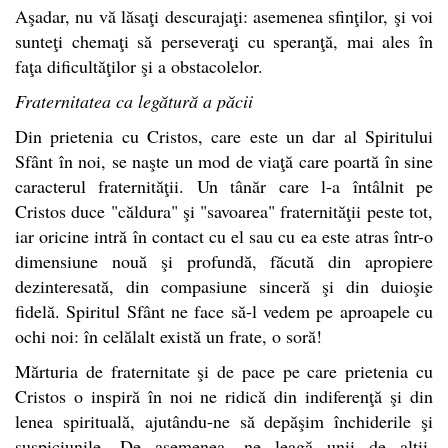
Aşadar, nu vă lăsaţi descurajaţi: asemenea sfinţilor, şi voi
sunteţi chemaţi să perseveraţi cu speranţă, mai ales în
faţa dificultăţilor şi a obstacolelor.
Fraternitatea ca legătură a păcii
Din prietenia cu Cristos, care este un dar al Spiritului
Sfânt în noi, se naşte un mod de viaţă care poartă în sine
caracterul fraternităţii. Un tânăr care l-a întâlnit pe
Cristos duce "căldura" şi "savoarea" fraternităţii peste tot,
iar oricine intră în contact cu el sau cu ea este atras într-o
dimensiune nouă şi profundă, făcută din apropiere
dezinteresată, din compasiune sinceră şi din duioşie
fidelă. Spiritul Sfânt ne face să-l vedem pe aproapele cu
ochi noi: în celălalt există un frate, o soră!
Mărturia de fraternitate şi de pace pe care prietenia cu
Cristos o inspiră în noi ne ridică din indiferenţă şi din
lenea spirituală, ajutându-ne să depăşim închiderile şi
suspiciunile. De asemenea, ne leagă unii de alţii,