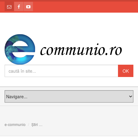
e-communio
Știri
Mesajul Sfântului Părinte Leon al XIV-lea pentru a XL-a 