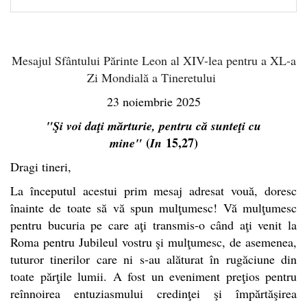
Mesajul Sfântului Părinte Leon al XIV-lea pentru a XL-a
Zi Mondială a Tineretului
23 noiembrie 2025
"Şi voi daţi mărturie, pentru că sunteţi cu
(
15,27)
mine"
In
Dragi tineri,
La începutul acestui prim mesaj adresat vouă, doresc
înainte de toate să vă spun mulţumesc! Vă mulţumesc
pentru bucuria pe care aţi transmis-o când aţi venit la
Roma pentru Jubileul vostru şi mulţumesc, de asemenea,
tuturor tinerilor care ni s-au alăturat în rugăciune din
toate părţile lumii. A fost un eveniment preţios pentru
reînnoirea entuziasmului credinţei şi împărtăşirea