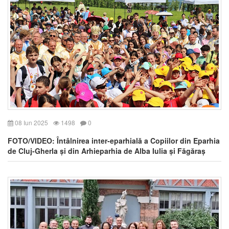
08 Iun 2025
1498
0
FOTO/VIDEO: Întâlnirea inter-eparhială a Copiilor din Eparhia
de Cluj-Gherla și din Arhieparhia de Alba Iulia și Făgăraș