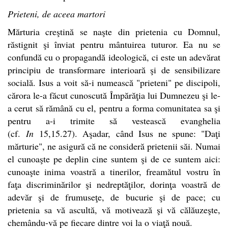
Prieteni, de aceea martori
Mărturia creştină se naşte din prietenia cu Domnul,
răstignit şi înviat pentru mântuirea tuturor. Ea nu se
confundă cu o propagandă ideologică, ci este un adevărat
principiu de transformare interioară şi de sensibilizare
socială. Isus a voit să-i numească "prieteni" pe discipoli,
cărora le-a făcut cunoscută Împărăţia lui Dumnezeu şi le-
a cerut să rămână cu el, pentru a forma comunitatea sa şi
pentru a-i trimite să vestească evanghelia
(cf.
In
15,15.27). Aşadar, când Isus ne spune: "Daţi
mărturie", ne asigură că ne consideră prietenii săi. Numai
el cunoaşte pe deplin cine suntem şi de ce suntem aici:
cunoaşte inima voastră a tinerilor, freamătul vostru în
faţa discriminărilor şi nedreptăţilor, dorinţa voastră de
adevăr şi de frumuseţe, de bucurie şi de pace; cu
prietenia sa vă ascultă, vă motivează şi vă călăuzeşte,
chemându-vă pe fiecare dintre voi la o viaţă nouă.