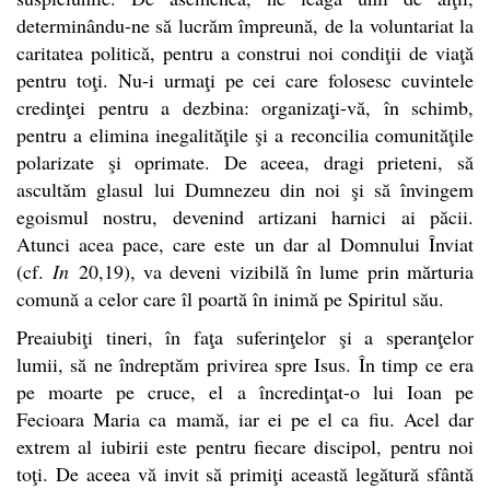
determinându-ne să lucrăm împreună, de la voluntariat la
caritatea politică, pentru a construi noi condiţii de viaţă
pentru toţi. Nu-i urmaţi pe cei care folosesc cuvintele
credinţei pentru a dezbina: organizaţi-vă, în schimb,
pentru a elimina inegalităţile şi a reconcilia comunităţile
polarizate şi oprimate. De aceea, dragi prieteni, să
ascultăm glasul lui Dumnezeu din noi şi să învingem
egoismul nostru, devenind artizani harnici ai păcii.
Atunci acea pace, care este un dar al Domnului Înviat
(cf.
In
20,19), va deveni vizibilă în lume prin mărturia
comună a celor care îl poartă în inimă pe Spiritul său.
Preaiubiţi tineri, în faţa suferinţelor şi a speranţelor
lumii, să ne îndreptăm privirea spre Isus. În timp ce era
pe moarte pe cruce, el a încredinţat-o lui Ioan pe
Fecioara Maria ca mamă, iar ei pe el ca fiu. Acel dar
extrem al iubirii este pentru fiecare discipol, pentru noi
toţi. De aceea vă invit să primiţi această legătură sfântă