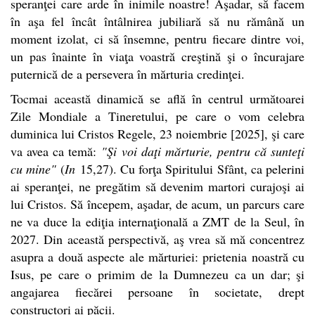
speranţei care arde în inimile noastre! Aşadar, să facem
în aşa fel încât întâlnirea jubiliară să nu rămână un
moment izolat, ci să însemne, pentru fiecare dintre voi,
un pas înainte în viaţa voastră creştină şi o încurajare
puternică de a persevera în mărturia credinţei.
Tocmai această dinamică se află în centrul următoarei
Zile Mondiale a Tineretului, pe care o vom celebra
duminica lui Cristos Regele, 23 noiembrie [2025], şi care
va avea ca temă:
"Şi voi daţi mărturie, pentru că sunteţi
cu mine"
(
In
15,27). Cu forţa Spiritului Sfânt, ca pelerini
ai speranţei, ne pregătim să devenim martori curajoşi ai
lui Cristos. Să începem, aşadar, de acum, un parcurs care
ne va duce la ediţia internaţională a ZMT de la Seul, în
2027. Din această perspectivă, aş vrea să mă concentrez
asupra a două aspecte ale mărturiei: prietenia noastră cu
Isus, pe care o primim de la Dumnezeu ca un dar; şi
angajarea fiecărei persoane în societate, drept
constructori ai păcii.