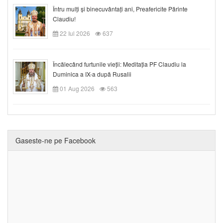
Întru mulți și binecuvântați ani, Preafericite Părinte
Claudiu!
22 Iul 2026
637
Încălecând furtunile vieții: Meditația PF Claudiu la
Duminica a IX-a după Rusalii
01 Aug 2026
563
Gaseste-ne pe Facebook