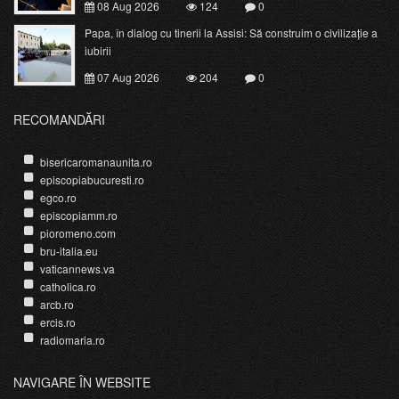
08 Aug 2026
124
0
Papa, în dialog cu tinerii la Assisi: Să construim o civilizație a
iubirii
07 Aug 2026
204
0
RECOMANDĂRI
bisericaromanaunita.ro
episcopiabucuresti.ro
egco.ro
episcopiamm.ro
pioromeno.com
bru-italia.eu
vaticannews.va
catholica.ro
arcb.ro
ercis.ro
radiomaria.ro
NAVIGARE ÎN WEBSITE