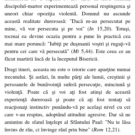
discipolul-martor experimentează personal respingerea şi
uneori chiar opoziţia violentă. Domnul nu ascunde
această realitate dureroasă: "Dacă m-au persecutat pe
mine, vă vor persecuta şi pe voi" (
In
15,20). Totuşi,
tocmai ea devine ocazia pentru a pune în practică cea
mai mare poruncă: "Iubiţi pe duşmanii voştri şi rugaţi-vă
pentru cei care vă persecută" (
Mt
5,44). Este ceea ce au
făcut martirii încă de la începutul Bisericii.
Dragi tineri, aceasta nu este o istorie care aparţine numai
trecutului. Şi astăzi, în multe părţi ale lumii, creştinii şi
persoanele de bunăvoinţă suferă persecuţie, minciună şi
violenţă. Poate că şi voi aţi fost atinşi de această
experienţă dureroasă şi poate că aţi fost tentaţi să
reacţionaţi instinctiv punându-vă pe acelaşi nivel cu cei
care v-au respins, adoptând atitudini agresive. Dar să ne
amintim de sfatul înţelept al Sfântului Paul: "Nu te lăsa
învins de rău, ci învinge răul prin bine" (
Rom
12,21).