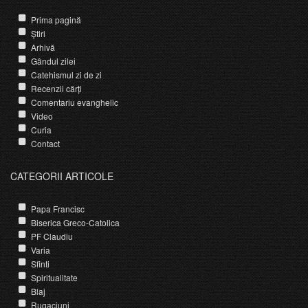
Prima pagină
Știri
Arhivă
Gândul zilei
Catehismul zi de zi
Recenzii cărți
Comentariu evanghelic
Video
Curia
Contact
CATEGORII ARTICOLE
Papa Francisc
Biserica Greco-Catolica
PF Claudiu
Varia
Sfinti
Spiritualitate
Blaj
Rugaciuni