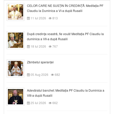
CELOR CARE NE SUSȚIN ÎN CREDINȚĂ: Meditația PF
Claudiu la Duminica a VI-a după Rusalii
11 Iul 2026
813
După credinţa voastră, fie vouă! Meditația PF Claudiu la
duminica a VII-a după Rusalii
18 Iul 2026
767
Zâmbetul speranței
05 Aug 2026
682
Adevăratul banchet: Meditația PF Claudiu la Duminica a
VIII-a după Rusalii
25 Iul 2026
662