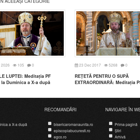
DIN ACEEAȘI CATEGORIE
 2026
105
0
23 Dec 2017
5268
0
E LUPTEI: Meditația PF
REȚETĂ PENTRU O SUPĂ
 la Duminica a X-a după
EXTRAORDINARĂ: Meditația P
Claudiu la Duminica dinaintea 
Domnului (AUDIO)
RECOMANDĂRI
NAVIGARE ÎN W
nica a X-a după
bisericaromanaunita.ro
Prima pagină
episcopiabucuresti.ro
Știri
egco.ro
Arhivă