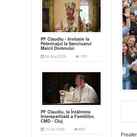
PF Claudiu - Invitație la
Pelerinajul la Sanctuarul
Maicii Domnului
06 Aug 2026
129
PF Claudiu, la Întâlnirea
Intereparhială a Familiilor,
CMD - Cluj
15 Iun 2026
693
Preafer