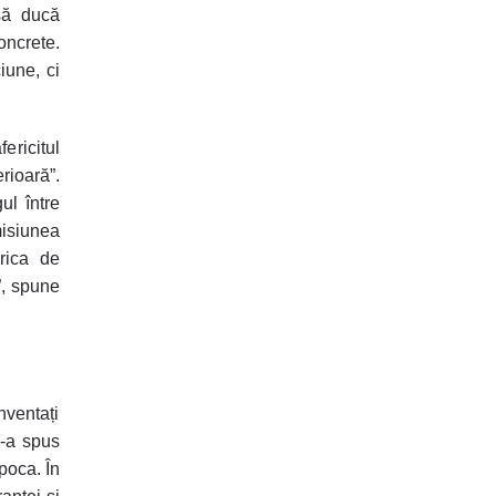
 să ducă
oncrete.
iune, ci
ericitul
rioară”.
ul între
misiunea
erica de
”, spune
nventați
le-a spus
poca. În