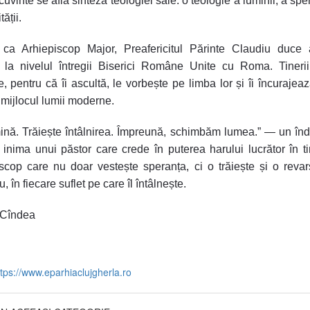
uvinte se află sinteza teologiei sale: o teologie a luminii, a spe
tății.
, ca Arhiepiscop Major, Preafericitul Părinte Claudiu duce 
 la nivelul întregii Biserici Române Unite cu Roma. Tinerii
, pentru că îi ascultă, le vorbește pe limba lor și îi încurajeaz
n mijlocul lumii moderne.
mină. Trăiește întâlnirea. Împreună, schimbăm lumea.” — un î
ă inima unui păstor care crede în puterea harului lucrător în ti
scop care nu doar vestește speranța, ci o trăiește și o revar
 în fiecare suflet pe care îl întâlnește.
n Cîndea
ttps://www.eparhiaclujgherla.ro