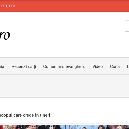
LE ȘTIRI
MU
nia
Recenzii cărți
Comentariu evanghelic
Video
Curia
L
copul care crede în tineri