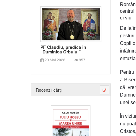
Române 
centrul 
ei viu –
De la î
gesturi 
Copiilo
PF Claudiu, predica în
întâln
„Duminica Orbului”
entuzia
20 Mai 2026
957
Pentru 
a Biser
că vre
Recenzii cărți
Dumneze
unei se
În vizi
nu poat
Cristos,