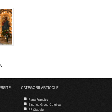
S
Nașterii
EBSITE
CATEGORII ARTICOLE
Papa Francisc
Biserica Greco-Catolica
PF Claudiu