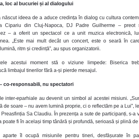
a, loc al bucuriei și al dialogului
 născut ideea de a aduce credința în dialog cu cultura conte
ța Cipariu din Cluj-Napoca, DJ Padre Guilherme – preot și
ez – a oferit un spectacol ce a unit muzica electronică, l
unea. „Este mai mult decât un concert, este o seară în care
lumină, ritm și credință”, au spus organizatorii.
tele acestui moment stă o viziune limpede: Biserica tre
că limbajul tinerilor fără a-și pierde mesajul.
 – co-responsabili, nu spectatori
rile inter-eparhiale au devenit un simbol al acestei misiuni. „S
ță de soare – nu avem lumină proprie, ci o reflectăm pe a Lui”, l
or Preasfinția Sa Claudiu. În prezența a sute de participanți, s-a 
 poate fi în același timp tânără și profundă, serioasă și plină de 
aparte îl ocupă misiunile pentru tineri, desfășurate în pa