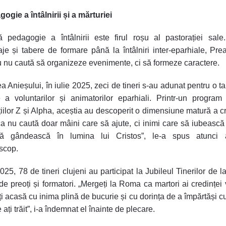
ogie a întâlnirii și a mărturiei
 pedagogie a întâlnirii este firul roșu al pastorației sal
aje și tabere de formare până la întâlniri inter-eparhiale, Preaf
 nu caută să organizeze evenimente, ci să formeze caractere.
a Anieșului, în iulie 2025, zeci de tineri s-au adunat pentru o t
 a voluntarilor și animatorilor eparhiali. Printr-un program
iilor Z și Alpha, aceștia au descoperit o dimensiune matură a cr
ca nu caută doar mâini care să ajute, ci inimi care să iubească 
ă gândească în lumina lui Cristos”, le-a spus atunci a
scop.
2025, 78 de tineri clujeni au participat la Jubileul Tinerilor de 
i de preoți și formatori. „Mergeți la Roma ca martori ai credinței 
i acasă cu inima plină de bucurie și cu dorința de a împărtăși cu 
ați trăit”, i-a îndemnat el înainte de plecare.