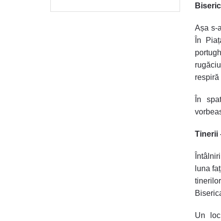
Biseric
Așa s-a
În Pia
portugh
rugăci
respiră 
În spa
vorbeas
Tinerii
Întâlni
luna fa
tineril
Biserica
Un loc 