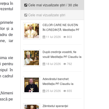
rețea în
Cele mai vizualizate știri / 30 zile
prezentul
Cele mai vizualizate știri
 primele
CELOR CARE NE SUSȚIN
ilor și a
ÎN CREDINȚĂ: Meditația PF
Claudiu la Duminica a VI-a
cadru de
11 Iul 2026
803
după Rusalii
ne, iar
După credinţa voastră, fie
vouă! Meditația PF Claudiu la
nima vie
duminica a VII-a după Rusalii
18 Iul 2026
762
i pentru
ipul în
n cadrul
Adevăratul banchet:
Meditația PF Claudiu la
Duminica a VIII-a după
25 Iul 2026
655
 „Nimeni
Rusalii
ească pe
Zâmbetul speranței