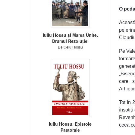
O pedag
Această
pelerin
Iuliu Hossu și Marea Unire.
Claudiu
Drumul Rezoluției
De Gelu Hossu
Pe Vale
formare
generaț
„Biseri
care s
Arhiepi
Tot în 
însoțiț
Reveniț
Iuliu Hossu. Epistole
ceea ce 
Pastorale