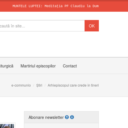
NTELE LUPTEI: Meditația PF Claudiu la Duminica a X-a după Rusali
SFÂNTUL DOMINI
Papa, în dialo
Invitația PF C
iturgică
Martiriul episcopilor
Contact
e-communio
Știri
Arhiepiscopul care crede în tineri
Abonare newsletter