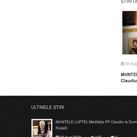
ȘTIRI 
08 Aug
MUNTEL
Claudiu
Rusalii
ULTIMELE ȘTIRI
MUNTELE LUPTEI: Meditația PF Claudiu la Dumi
Rusalii
08 Aug 2026
105
0