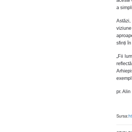
aceste c
a simpli
Astăzi
viziune
aproape
sfinți î
„Fii lu
reflect
Arhiepi
exemplu,
pr. Ali
Sursa:
h