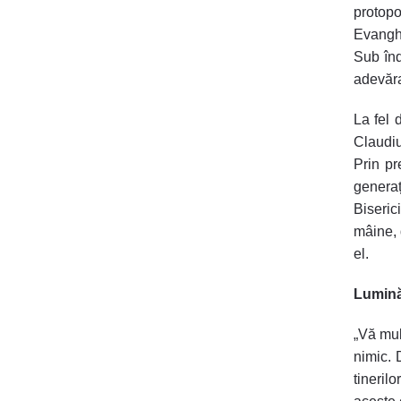
protopo
Evanghe
Sub înd
adevăra
La fel 
Claudiu
Prin pr
generaț
Biseric
mâine, 
el.
Lumină,
„Vă mul
nimic. D
tineril