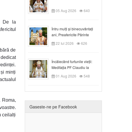
05 Aug 2026
640
e. De la
Întru mulți și binecuvântați
ericitul
ani, Preafericite Părinte
Claudiu!
22 Iul 2026
626
abără de
 dedicat
Încălecând furtunile vieții:
edinței.
Meditația PF Claudiu la
și minți
Duminica a IX-a după Rusalii
01 Aug 2026
548
ctualul
la Roma,
Gaseste-ne pe Facebook
voastre.
ceilalți