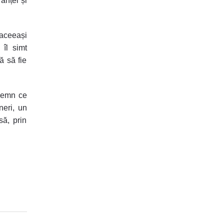
ranței și
aceeași
 îl simt
ă să fie
ndemn ce
neri, un
să, prin