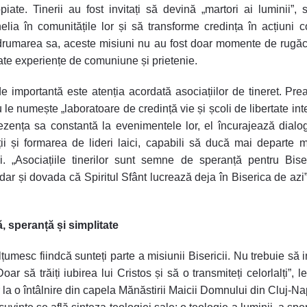
piate. Tinerii au fost invitați să devină „martori ai luminii”,
lia în comunitățile lor și să transforme credința în acțiuni c
rumarea sa, aceste misiuni nu au fost doar momente de rugăc
te experiențe de comuniune și prietenie.
de importantă este atenția acordată asociațiilor de tineret. Preaf
 le numește „laboratoare de credință vie și școli de libertate inte
ezența sa constantă la evenimentele lor, el încurajează dialog
ii și formarea de lideri laici, capabili să ducă mai departe 
ii. „Asociațiile tinerilor sunt semne de speranță pentru Bis
dar și dovada că Spiritul Sfânt lucrează deja în Biserica de azi
 speranță și simplitate
țumesc fiindcă sunteți parte a misiunii Bisericii. Nu trebuie să i
oar să trăiți iubirea lui Cristos și să o transmiteți celorlalți”, 
or la o întâlnire din capela Mănăstirii Maicii Domnului din Cluj-Na