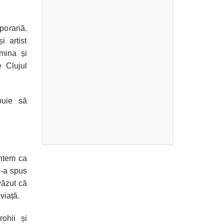
mporană.
 artist
umina și
 Clujul
buie să
untem ca
e-a spus
văzut că
viață.
rohii și