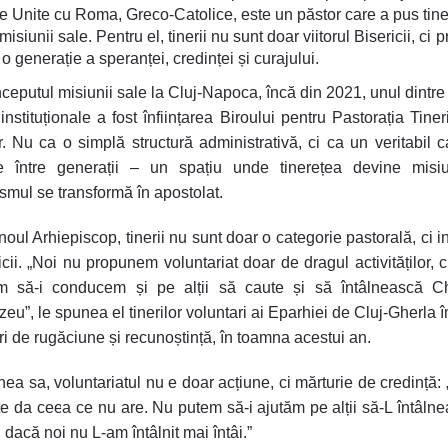
Unite cu Roma, Greco-Catolice, este un păstor care a pus tine
misiunii sale. Pentru el, tinerii nu sunt doar viitorul Bisericii, ci 
 o generație a speranței, credinței și curajului.
nceputul misiunii sale la Cluj-Napoca, încă din 2021, unul dintre
instituționale a fost înființarea Biroului pentru Pastorația Tiner
r. Nu ca o simplă structură administrativă, ci ca un veritabil 
ire între generații – un spațiu unde tinerețea devine misiu
smul se transformă în apostolat.
noul Arhiepiscop, tinerii nu sunt doar o categorie pastorală, ci i
icii. „Noi nu propunem voluntariat doar de dragul activităților, c
m să-i conducem și pe alții să caute și să întâlnească Ch
u”, le spunea el tinerilor voluntari ai Eparhiei de Cluj-Gherla î
ri de rugăciune și recunoștință, în toamna acestui an.
unea sa, voluntariatul nu e doar acțiune, ci mărturie de credință:
e da ceea ce nu are. Nu putem să-i ajutăm pe alții să-L întâln
 dacă noi nu L-am întâlnit mai întâi.”