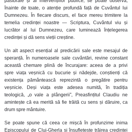
pastorale și al intervențiilor publice, se poate observa,
înainte de toate
,
o atenție profundă față de Cuvântul lui
Dumnezeu
.
În fiecare discurs, el face mereu trimitere la
temelia credinței noastre —
Scriptura
, Cuvântul viu și
lucrător al lui Dumnezeu, care luminează înțelegerea
credinței și dă sens vieții creștine.
Un alt aspect esențial al predicării sale este
mesajul de
speranță
.
În numeroasele sale cuvântări, revine constant
această chemare plină de încurajare: aceea de a privi
spre
viața veșnică
cu bucurie și nădejde, conștienți că
existența pământească reprezintă o
pregătire pentru
veșnicie
.
Deși viața este adesea numită, în tradiția
teologică, „o vale a plângerii”, Preasfințitul Claudiu ne
amintește că ea merită să fie trăită cu sens și dăruire, ca
drum spre
mântuire
.
Se poate spune că ceea ce mișcă în profunzime inima
Episcopului de Cluj-Gherla și însuflețește trăirea credinței