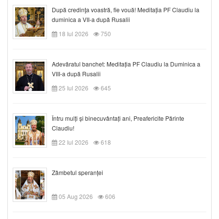
După credinţa voastră, fie vouă! Meditația PF Claudiu la
duminica a VII-a după Rusalii
18 Iul 2026
750
Adevăratul banchet: Meditația PF Claudiu la Duminica a
VIII-a după Rusalii
25 Iul 2026
645
Întru mulți și binecuvântați ani, Preafericite Părinte
Claudiu!
22 Iul 2026
618
Zâmbetul speranței
05 Aug 2026
606