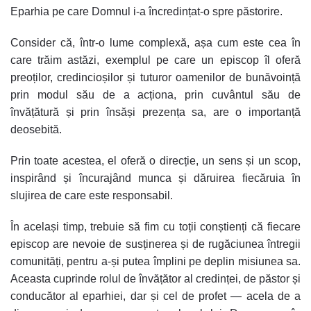
Eparhia pe care Domnul i-a încredințat-o spre păstorire.
Consider că, într-o lume complexă, așa cum este cea în
care trăim astăzi, exemplul pe care un episcop îl oferă
preoților, credincioșilor și tuturor oamenilor de bunăvoință
prin modul său de a acționa, prin cuvântul său de
învățătură și prin însăși prezența sa, are o importanță
deosebită.
Prin toate acestea, el oferă o direcție, un sens și un scop,
inspirând și încurajând munca și dăruirea fiecăruia în
slujirea de care este responsabil.
În același timp, trebuie să fim cu toții conștienți că fiecare
episcop are nevoie de susținerea și de rugăciunea întregii
comunități, pentru a-și putea împlini pe deplin misiunea sa.
Aceasta cuprinde rolul de învățător al credinței, de păstor și
conducător al eparhiei, dar și cel de profet — acela de a