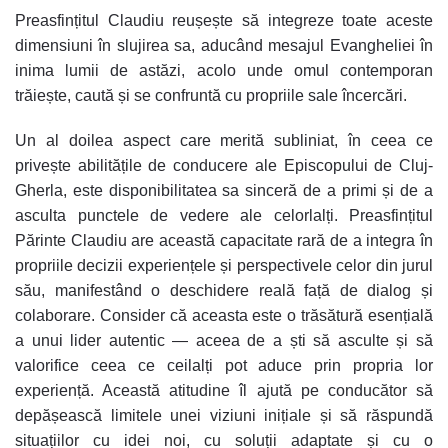
Preasfințitul Claudiu reușește să integreze toate aceste
dimensiuni în slujirea sa, aducând mesajul Evangheliei în
inima lumii de astăzi, acolo unde omul contemporan
trăiește, caută și se confruntă cu propriile sale încercări.
Un al doilea aspect care merită subliniat, în ceea ce
privește abilitățile de conducere ale Episcopului de Cluj-
Gherla, este disponibilitatea sa sinceră de a primi și de a
asculta punctele de vedere ale celorlalți. Preasfințitul
Părinte Claudiu are această capacitate rară de a integra în
propriile decizii experiențele și perspectivele celor din jurul
său, manifestând o deschidere reală față de dialog și
colaborare. Consider că aceasta este o trăsătură esențială
a unui lider autentic — aceea de a ști să asculte și să
valorifice ceea ce ceilalți pot aduce prin propria lor
experiență. Această atitudine îl ajută pe conducător să
depășească limitele unei viziuni inițiale și să răspundă
situațiilor cu idei noi, cu soluții adaptate și cu o