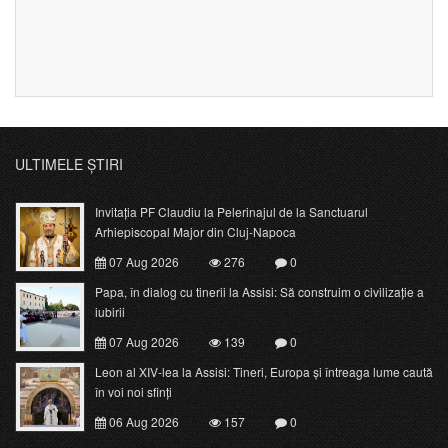
ULTIMELE ȘTIRI
Invitația PF Claudiu la Pelerinajul de la Sanctuarul
Arhiepiscopal Major din Cluj-Napoca
07 Aug 2026
276
0
Papa, în dialog cu tinerii la Assisi: Să construim o civilizație a
iubirii
07 Aug 2026
139
0
Leon al XIV-lea la Assisi: Tineri, Europa și întreaga lume caută
în voi noi sfinți
06 Aug 2026
157
0