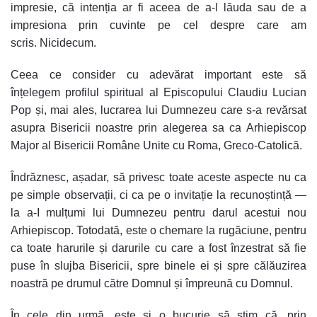
impresie, că intenția ar fi aceea de a-l lăuda sau de a
impresiona prin cuvinte pe cel despre care am
scris.
Nicidecum.
Ceea ce consider cu adevărat important este să
înțelegem
profilul spiritual al Episcopului Claudiu Lucian
Pop
și, mai ales,
lucrarea lui Dumnezeu
care s-a revărsat
asupra Bisericii noastre prin alegerea sa ca
Arhiepiscop
Major al Bisericii Române Unite cu Roma, Greco-Catolică
.
Îndrăznesc, așadar, să privesc toate aceste aspecte nu ca
pe simple observații, ci ca pe
o invitație la recunoștință
—
la a-I mulțumi lui Dumnezeu pentru darul acestui nou
Arhiepiscop. Totodată, este
o chemare la rugăciune
, pentru
ca toate harurile și darurile cu care a fost înzestrat să fie
puse în slujba Bisericii, spre binele ei și spre
călăuzirea
noastră pe drumul către Domnul și împreună cu Domnul
.
În cele din urmă, este și
o bucurie
să știm că, prin