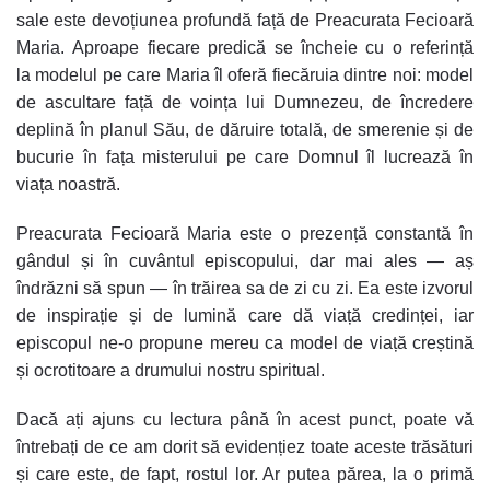
sale
este
devoțiunea profundă față de Preacurata Fecioară
Maria
.
Aproape fiecare predică se încheie cu o referință
la
modelul pe care Maria îl oferă fiecăruia dintre noi
: model
de ascultare față de voința lui Dumnezeu, de încredere
deplină în planul Său, de dăruire totală, de smerenie și de
bucurie în fața misterului pe care Domnul îl lucrează în
viața noastră.
Preacurata Fecioară Maria
este o prezență constantă în
gândul și în cuvântul episcopului, dar mai ales — aș
îndrăzni să spun —
în trăirea sa de zi cu zi
. Ea este izvorul
de inspirație și de lumină care dă viață credinței, iar
episcopul ne-o propune mereu ca
model de viață creștină
și ocrotitoare a drumului nostru spiritual
.
Dacă ați ajuns cu lectura până în acest punct, poate vă
întrebați de ce am dorit să evidențiez toate aceste trăsături
și care este, de fapt, rostul lor. Ar putea părea, la o primă