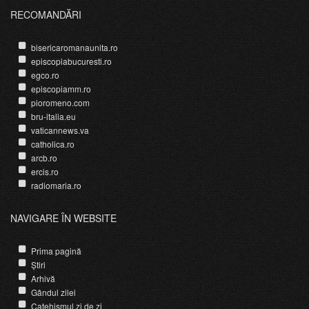
RECOMANDĂRI
bisericaromanaunita.ro
episcopiabucuresti.ro
egco.ro
episcopiamm.ro
pioromeno.com
bru-italia.eu
vaticannews.va
catholica.ro
arcb.ro
ercis.ro
radiomaria.ro
NAVIGARE ÎN WEBSITE
Prima pagină
Știri
Arhivă
Gândul zilei
Catehismul zi de zi