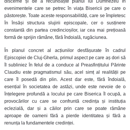
discerne și de a recunoaște planul lui Dumnezeu în
evenimentele care se petrec în viața Bisericii pe care o
păstorește. Toate aceste responsabilități, care se împletesc
în însăși structura slujirii episcopale, cer o susținere
constantă din partea credincioșilor, iar cea mai prețioasă
formă de sprijin rămâne, fără îndoială, rugăciunea.
În planul concret al acțiunilor desfășurate în cadrul
Episcopiei de Cluj-Gherla, primul aspect pe care aș dori să
îl subliniez în felul de a conduce al Preasfințitului Părinte
Claudiu este pragmatismul său, acel simț al realității pe
care îl posedă din plin. Acest dar este, fără îndoială,
esențial în societatea de astăzi, unde este nevoie de o
înțelegere profundă a locului pe care Biserica îl ocupă, a
provocărilor cu care se confruntă credința și instituția
eclezială, dar și a căilor prin care se poate rămâne
aproape de oameni fără a pierde identitatea și fără a
renunța la fundamentele credinței.