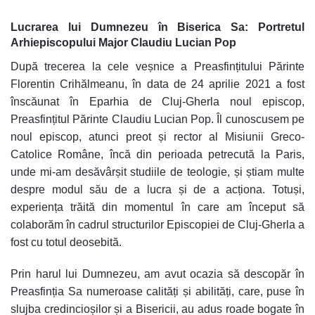
Lucrarea lui Dumnezeu în Biserica Sa:
Portretul
Arhiepiscopului Major Claudiu Lucian Pop
După trecerea la cele veșnice a Preasfințitului Părinte
Florentin Crihălmeanu, în data de 24 aprilie 2021 a fost
înscăunat în Eparhia de Cluj-Gherla noul episcop,
Preasfințitul Părinte Claudiu Lucian Pop. Îl cunoscusem pe
noul episcop, atunci preot și rector al Misiunii Greco-
Catolice Române, încă din perioada petrecută la Paris,
unde mi-am desăvârșit studiile de teologie, și știam multe
despre modul său de a lucra și de a acționa. Totuși,
experiența trăită din momentul în care am început să
colaborăm în cadrul structurilor Episcopiei de Cluj-Gherla a
fost cu totul deosebită.
Prin harul lui Dumnezeu, am avut ocazia să descopăr în
Preasfinția Sa numeroase calități și abilități, care, puse în
slujba credincioșilor și a Bisericii, au adus roade bogate în