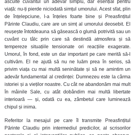
asculte cuvântul un adevăr simplu, dar esențial pentru
viață:
nu-ți pierde niciodată simțul umorului
.
Acest sfat, plin
de înțelepciune, l-a înțeles foarte bine și Preasfințitul
Părinte Claudiu, care are un simț al umorului deosebit. El
reușește întotdeauna să găsească o glumă potrivită sau un
cuvânt cu tâlc prin care să destindă atmosfera și să
tempereze situațiile tensionate ori reacțiile exagerate.
Umorul, în fond, este un dar important pe care merită să-l
cultivăm. El ne ajută
să nu ne luăm prea în serios
, să
privim viața cu mai multă seninătate și să ne amintim un
adevăr fundamental al credinței:
Dumnezeu este la cârma
istoriei și a vieților noastre
.
Cu cât ne abandonăm mai mult
în mâinile Sale, cu atât dobândim mai multă libertate
interioară — și, odată cu ea, zâmbetul care luminează
chipul și inima.
Referitor la mesajul pe care îl transmite Preasfințitul
Părinte Claudiu prin intermediul predicilor, al scrisorilor