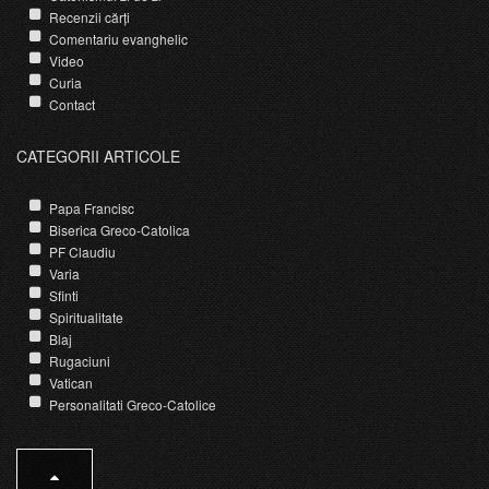
Recenzii cărți
Comentariu evanghelic
Video
Curia
Contact
CATEGORII ARTICOLE
Papa Francisc
Biserica Greco-Catolica
PF Claudiu
Varia
Sfinti
Spiritualitate
Blaj
Rugaciuni
Vatican
Personalitati Greco-Catolice